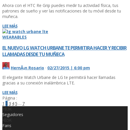
Ahora con el HTC Re Grip puedes medir tu actividad fí­sica, tus
patrones de sueño y ver las notificaciones de tu móvil desde tu
muñeca.
LEE MÁS
WEARABLES
EL NUEVO LG WATCH URBANE TE PERMITIRA HACER Y RECIBIR
LLAMADAS DESDE TU MUÑECA
HernÃ¡n Rosario
·
02/27/2015 | 6:00 pm
El elegante Watch Urbane de LG te permitirá hacer llamadas
gracias a su conexión inalámbrica LTE.
LEE MÁS
Página :
1
2
3
4
5
…
7
19.3K
Seguidores
43.5K
Fans