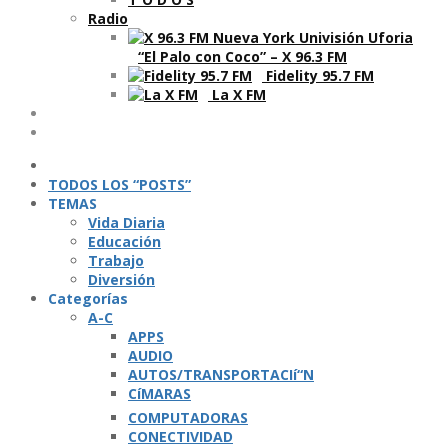
Radio
“El Palo con Coco” – X 96.3 FM
Fidelity 95.7 FM
La X FM
Ví­deos
Podcasts
TODOS LOS “POSTS”
TEMAS
Vida Diaria
Educación
Trabajo
Diversión
Categorí­as
A-C
APPS
AUDIO
AUTOS/TRANSPORTACIí“N
CíMARAS
COMPUTADORAS
CONECTIVIDAD