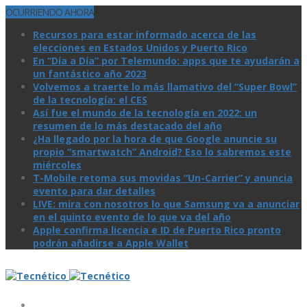
OCURRIENDO AHORA
Recursos para estar informado acerca de las
elecciones en Estados Unidos y Puerto Rico
En “Día a Día” por Telemundo: apps que te ayudarán a
un fantástico año 2023
Volvemos a traerte lo más llamativo del “Super Bowl”
de la tecnologí­a: el CES
Así­ fue el mundo de la tecnologí­a en 2022: un
resumen de lo más destacado del año
¿Ha llegado por la hora de que Google anuncie su
propio “smartwatch” Android? Eso lo sabremos este
miércoles
T-Mobile retoma sus movidas “Un-Carrier” y anuncia
evento para dar detalles
LIVE: mira con nosotros lo que Samsung va a anunciar
en el quinto evento de lo que va del año
Apple confirma licencia e ID de Puerto Rico pronto
podrán añadirse a Apple Wallet