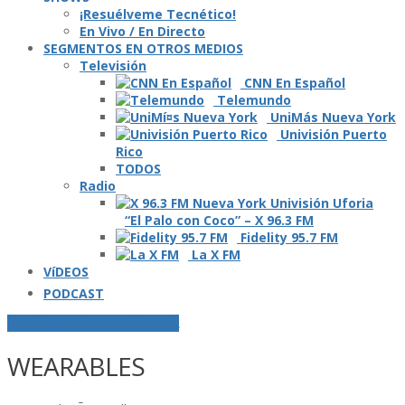
¡Resuélveme Tecnético!
En Vivo / En Directo
SEGMENTOS EN OTROS MEDIOS
Televisión
CNN En Español
Telemundo
UniMás Nueva York
Univisión Puerto
Rico
TODOS
Radio
“El Palo con Coco” – X 96.3 FM
Fidelity 95.7 FM
La X FM
VíDEOS
PODCAST
CONTENIDO EN LA CATEGORÍA
WEARABLES