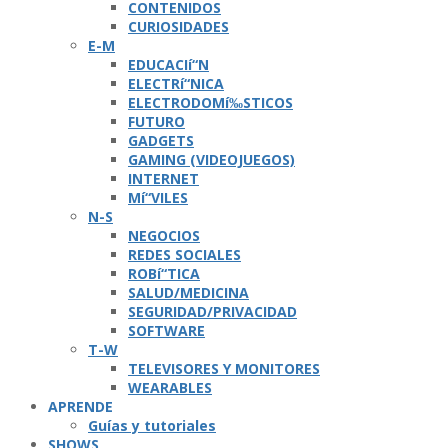
CONTENIDOS
CURIOSIDADES
E-M
EDUCACIí“N
ELECTRí“NICA
ELECTRODOMí‰STICOS
FUTURO
GADGETS
GAMING (VIDEOJUEGOS)
INTERNET
Mí“VILES
N-S
NEGOCIOS
REDES SOCIALES
ROBí“TICA
SALUD/MEDICINA
SEGURIDAD/PRIVACIDAD
SOFTWARE
T-W
TELEVISORES Y MONITORES
WEARABLES
APRENDE
Guí­as y tutoriales
SHOWS