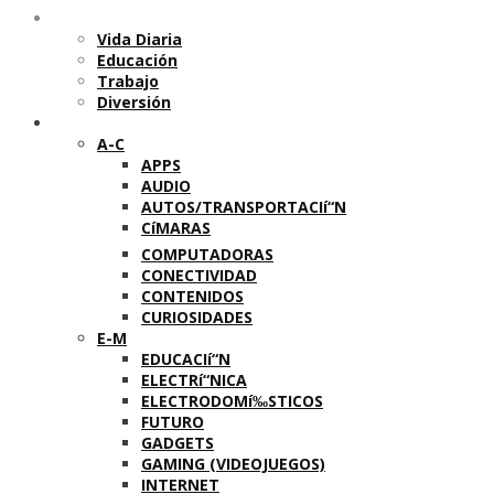
Temas
Vida Diaria
Educación
Trabajo
Diversión
Categorí­as
A-C
APPS
AUDIO
AUTOS/TRANSPORTACIí“N
CíMARAS
COMPUTADORAS
CONECTIVIDAD
CONTENIDOS
CURIOSIDADES
E-M
EDUCACIí“N
ELECTRí“NICA
ELECTRODOMí‰STICOS
FUTURO
GADGETS
GAMING (VIDEOJUEGOS)
INTERNET