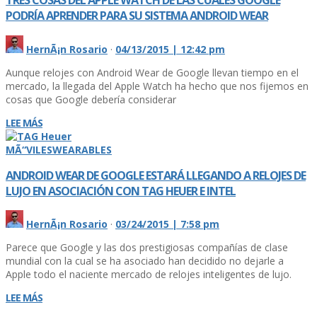
TRES COSAS DEL APPLE WATCH DE LAS CUALES GOOGLE
PODRÍ­A APRENDER PARA SU SISTEMA ANDROID WEAR
HernÃ¡n Rosario
·
04/13/2015 | 12:42 pm
Aunque relojes con Android Wear de Google llevan tiempo en el
mercado, la llegada del Apple Watch ha hecho que nos fijemos en
cosas que Google deberí­a considerar
LEE MÁS
MÃ“VILES
WEARABLES
ANDROID WEAR DE GOOGLE ESTARÁ LLEGANDO A RELOJES DE
LUJO EN ASOCIACIÓN CON TAG HEUER E INTEL
HernÃ¡n Rosario
·
03/24/2015 | 7:58 pm
Parece que Google y las dos prestigiosas compañí­as de clase
mundial con la cual se ha asociado han decidido no dejarle a
Apple todo el naciente mercado de relojes inteligentes de lujo.
LEE MÁS