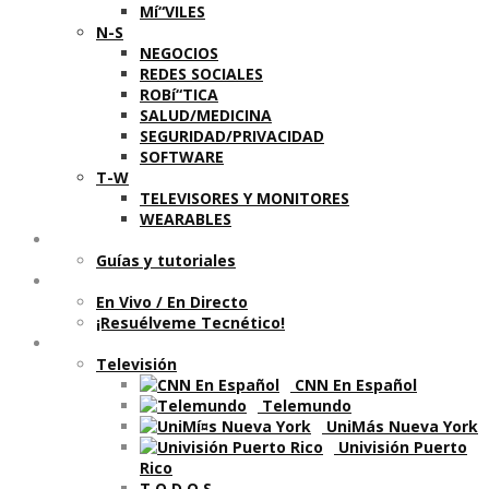
Mí“VILES
N-S
NEGOCIOS
REDES SOCIALES
ROBí“TICA
SALUD/MEDICINA
SEGURIDAD/PRIVACIDAD
SOFTWARE
T-W
TELEVISORES Y MONITORES
WEARABLES
Aprende
Guí­as y tutoriales
Shows
En Vivo / En Directo
¡Resuélveme Tecnético!
Segmentos en otros medios
Televisión
CNN En Español
Telemundo
UniMás Nueva York
Univisión Puerto
Rico
T O D O S