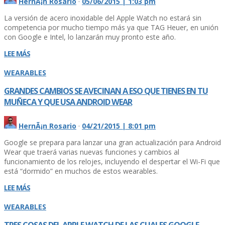
HernÃ¡n Rosario
·
05/06/2015 | 1:03 pm
La versión de acero inoxidable del Apple Watch no estará sin
competencia por mucho tiempo más ya que TAG Heuer, en unión
con Google e Intel, lo lanzarán muy pronto este año.
LEE MÁS
WEARABLES
GRANDES CAMBIOS SE AVECINAN A ESO QUE TIENES EN TU
MUÑECA Y QUE USA ANDROID WEAR
HernÃ¡n Rosario
·
04/21/2015 | 8:01 pm
Google se prepara para lanzar una gran actualización para Android
Wear que traerá varias nuevas funciones y cambios al
funcionamiento de los relojes, incluyendo el despertar el Wi-Fi que
está “dormido” en muchos de estos wearables.
LEE MÁS
WEARABLES