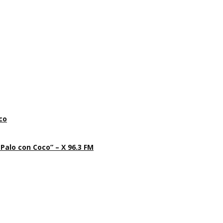
co
 Palo con Coco” – X 96.3 FM