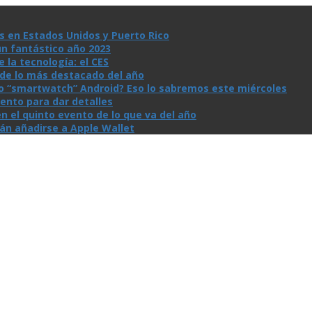
s en Estados Unidos y Puerto Rico
un fantástico año 2023
la tecnologí­a: el CES
n de lo más destacado del año
io “smartwatch” Android? Eso lo sabremos este miércoles
ento para dar detalles
n el quinto evento de lo que va del año
rán añadirse a Apple Wallet