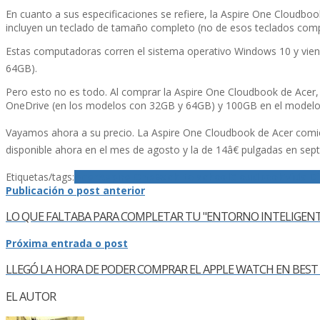
En cuanto a sus especificaciones se refiere, la Aspire One Cloud
incluyen un teclado de tamaño completo (no de esos teclados compac
Estas computadoras corren el sistema operativo Windows 10 y viene
64GB).
Pero esto no es todo. Al comprar la Aspire One Cloudbook de Acer
OneDrive (en los modelos con 32GB y 64GB) y 100GB en el modelo 
Vayamos ahora a su precio. La Aspire One Cloudbook de Acer comien
disponible ahora en el mes de agosto y la de 14â€ pulgadas en sep
Etiquetas/tags:
Acer
Aspire One
Back to school
Cloudbook
Vida Di
Publicación o post anterior
LO QUE FALTABA PARA COMPLETAR TU "ENTORNO INTELIGENT
Próxima entrada o post
LLEGÓ LA HORA DE PODER COMPRAR EL APPLE WATCH EN BEST 
EL AUTOR