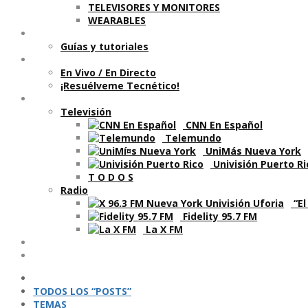
TELEVISORES Y MONITORES
WEARABLES
Aprende
Guí­as y tutoriales
Shows
En Vivo / En Directo
¡Resuélveme Tecnético!
Segmentos en otros medios
Televisión
CNN En Español
Telemundo
UniMás Nueva York
Univisión Puerto Ri
T O D O S
Radio
“El
Fidelity 95.7 FM
La X FM
Ví­deos
Podcasts
TODOS LOS “POSTS”
TEMAS