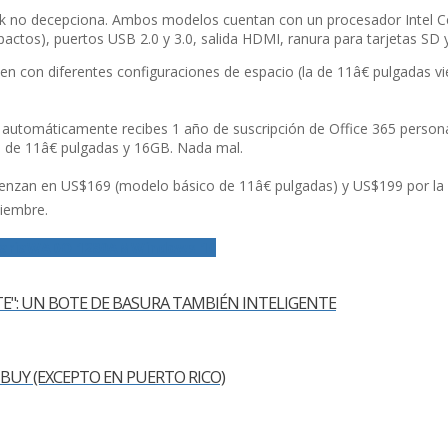
book no decepciona. Ambos modelos cuentan con un procesador Intel 
tos), puertos USB 2.0 y 3.0, salida HDMI, ranura para tarjetas SD y 
n con diferentes configuraciones de espacio (la de 11â€ pulgadas 
, automáticamente recibes 1 año de suscripción de Office 365 perso
de 11â€ pulgadas y 16GB. Nada mal.
zan en US$169 (modelo básico de 11â€ pulgadas) y US$199 por la de 
tiembre.
aria
WADO 1280AM
Windows 10
E": UN BOTE DE BASURA TAMBIÉN INTELIGENTE
BUY (EXCEPTO EN PUERTO RICO)