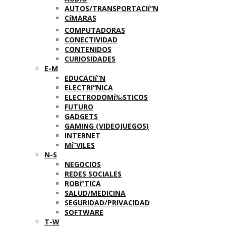
AUTOS/TRANSPORTACIí“N
CíMARAS
COMPUTADORAS
CONECTIVIDAD
CONTENIDOS
CURIOSIDADES
E-M
EDUCACIí“N
ELECTRí“NICA
ELECTRODOMí‰STICOS
FUTURO
GADGETS
GAMING (VIDEOJUEGOS)
INTERNET
Mí“VILES
N-S
NEGOCIOS
REDES SOCIALES
ROBí“TICA
SALUD/MEDICINA
SEGURIDAD/PRIVACIDAD
SOFTWARE
T-W