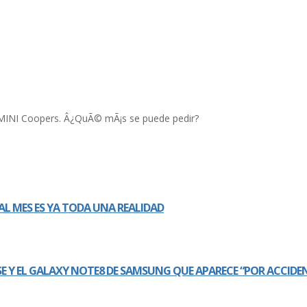
os MINI Coopers. Â¿QuÃ© mÃ¡s se puede pedir?
AL MES ES YA TODA UNA REALIDAD
PSE Y EL GALAXY NOTE8 DE SAMSUNG QUE APARECE “POR ACCIDE