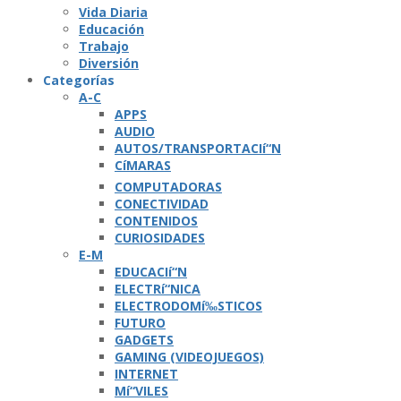
Vida Diaria
Educación
Trabajo
Diversión
Categorí­as
A-C
APPS
AUDIO
AUTOS/TRANSPORTACIí“N
CíMARAS
COMPUTADORAS
CONECTIVIDAD
CONTENIDOS
CURIOSIDADES
E-M
EDUCACIí“N
ELECTRí“NICA
ELECTRODOMí‰STICOS
FUTURO
GADGETS
GAMING (VIDEOJUEGOS)
INTERNET
Mí“VILES