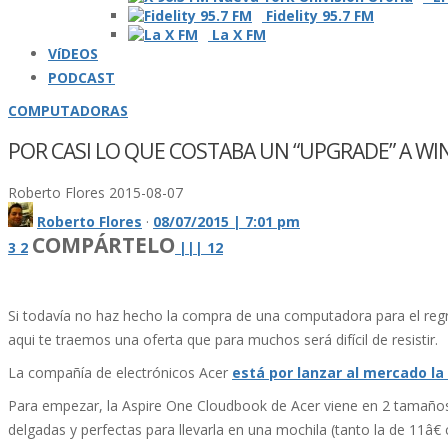
Fidelity 95.7 FM
La X FM
VíDEOS
PODCAST
COMPUTADORAS
POR CASI LO QUE COSTABA UN “UPGRADE” A 
Roberto Flores
2015-08-07
Roberto Flores
·
08/07/2015 | 7:01 pm
COMPÁRTELO
3
2
|
|
|
12
Si todaví­a no haz hecho la compra de una computadora para el re
aqui te traemos una oferta que para muchos será difí­cil de resistir.
La compañí­a de electrónicos Acer
está por lanzar al mercado 
Para empezar, la Aspire One Cloudbook de Acer viene en 2 tamaños
delgadas y perfectas para llevarla en una mochila (tanto la de 11â