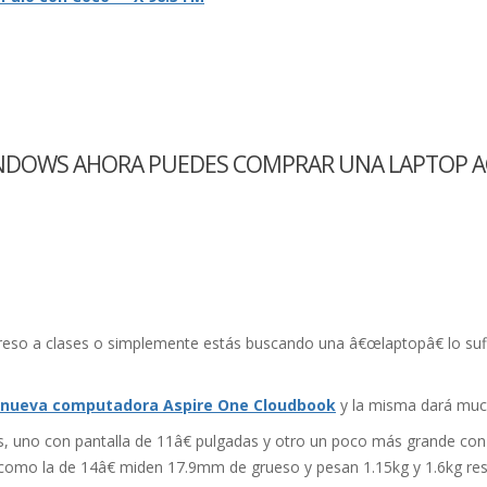
WINDOWS AHORA PUEDES COMPRAR UNA LAPTOP A
greso a clases o simplemente estás buscando una â€œlaptopâ€ lo s
la nueva computadora Aspire One Cloudbook
y la misma dará muc
, uno con pantalla de 11â€ pulgadas y otro un poco más grande con
€ como la de 14â€ miden 17.9mm de grueso y pesan 1.15kg y 1.6kg re