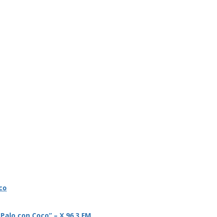
co
 Palo con Coco” – X 96.3 FM