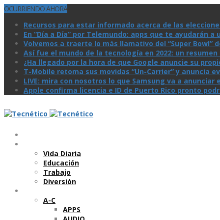
OCURRIENDO AHORA
Recursos para estar informado acerca de las eleccione
En “Día a Día” por Telemundo: apps que te ayudarán a 
Volvemos a traerte lo más llamativo del “Super Bowl” de 
Así­ fue el mundo de la tecnologí­a en 2022: un resume
¿Ha llegado por la hora de que Google anuncie su prop
T-Mobile retoma sus movidas “Un-Carrier” y anuncia ev
LIVE: mira con nosotros lo que Samsung va a anunciar e
Apple confirma licencia e ID de Puerto Rico pronto pod
Temas
Vida Diaria
Educación
Trabajo
Diversión
Categorí­as
A-C
APPS
AUDIO