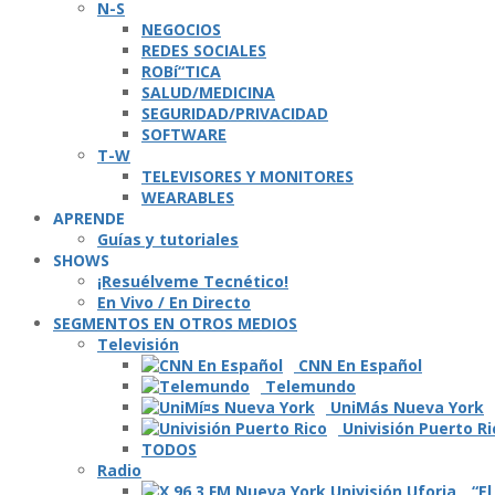
N-S
NEGOCIOS
REDES SOCIALES
ROBí“TICA
SALUD/MEDICINA
SEGURIDAD/PRIVACIDAD
SOFTWARE
T-W
TELEVISORES Y MONITORES
WEARABLES
APRENDE
Guí­as y tutoriales
SHOWS
¡Resuélveme Tecnético!
En Vivo / En Directo
SEGMENTOS EN OTROS MEDIOS
Televisión
CNN En Español
Telemundo
UniMás Nueva York
Univisión Puerto Ri
TODOS
Radio
“El