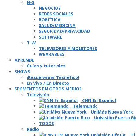
N-S
NEGOCIOS
REDES SOCIALES
ROBí“TICA
SALUD/MEDICINA
SEGURIDAD/PRIVACIDAD
SOFTWARE
T-W
TELEVISORES Y MONITORES
WEARABLES
APRENDE
Guí­as y tutoriales
SHOWS
¡Resuélveme Tecnético!
En Vivo / En Directo
SEGMENTOS EN OTROS MEDIOS
Televisión
CNN En Español
Telemundo
UniMás Nueva York
Univisión Puerto Ri
TODOS
Radio
“El