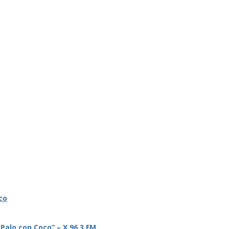
co
 Palo con Coco” – X 96.3 FM