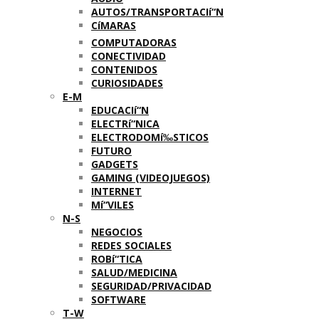
AUTOS/TRANSPORTACIí“N
CíMARAS
COMPUTADORAS
CONECTIVIDAD
CONTENIDOS
CURIOSIDADES
E-M
EDUCACIí“N
ELECTRí“NICA
ELECTRODOMí‰STICOS
FUTURO
GADGETS
GAMING (VIDEOJUEGOS)
INTERNET
Mí“VILES
N-S
NEGOCIOS
REDES SOCIALES
ROBí“TICA
SALUD/MEDICINA
SEGURIDAD/PRIVACIDAD
SOFTWARE
T-W