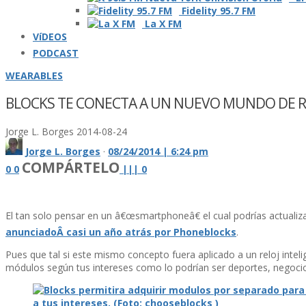
Fidelity 95.7 FM
La X FM
VíDEOS
PODCAST
WEARABLES
BLOCKS TE CONECTA A UN NUEVO MUNDO DE R
Jorge L. Borges
2014-08-24
Jorge L. Borges
·
08/24/2014 | 6:24 pm
COMPÁRTELO
0
0
|
|
|
0
El tan solo pensar en un â€œsmartphoneâ€ el cual podrí­as actual
anunciadoÂ casi un año atrás por Phoneblocks
.
Pues que tal si este mismo concepto fuera aplicado a un reloj intel
módulos según tus intereses como lo podrí­an ser deportes, negoci