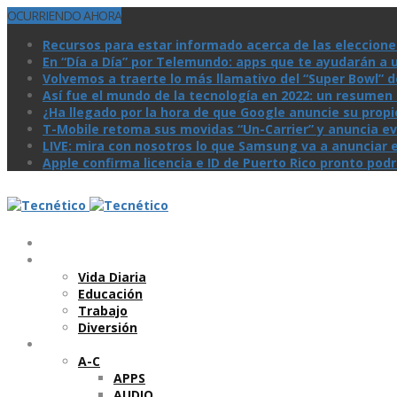
OCURRIENDO AHORA
Recursos para estar informado acerca de las eleccione
En “Día a Día” por Telemundo: apps que te ayudarán a 
Volvemos a traerte lo más llamativo del “Super Bowl” de 
Así­ fue el mundo de la tecnologí­a en 2022: un resume
¿Ha llegado por la hora de que Google anuncie su prop
T-Mobile retoma sus movidas “Un-Carrier” y anuncia ev
LIVE: mira con nosotros lo que Samsung va a anunciar e
Apple confirma licencia e ID de Puerto Rico pronto pod
Temas
Vida Diaria
Educación
Trabajo
Diversión
Categorí­as
A-C
APPS
AUDIO