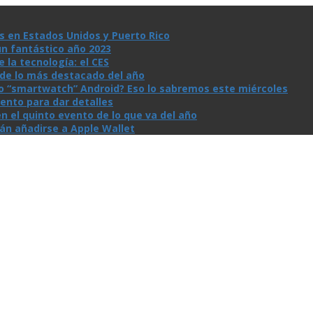
s en Estados Unidos y Puerto Rico
un fantástico año 2023
la tecnologí­a: el CES
n de lo más destacado del año
io “smartwatch” Android? Eso lo sabremos este miércoles
ento para dar detalles
n el quinto evento de lo que va del año
rán añadirse a Apple Wallet