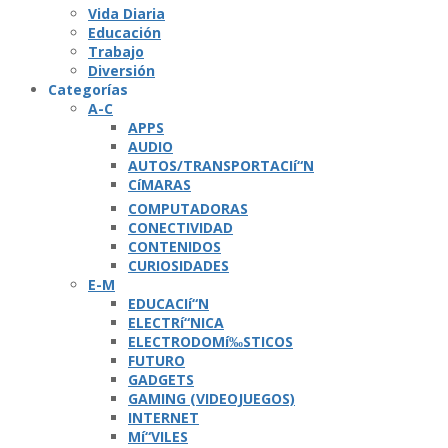
Vida Diaria
Educación
Trabajo
Diversión
Categorí­as
A-C
APPS
AUDIO
AUTOS/TRANSPORTACIí“N
CíMARAS
COMPUTADORAS
CONECTIVIDAD
CONTENIDOS
CURIOSIDADES
E-M
EDUCACIí“N
ELECTRí“NICA
ELECTRODOMí‰STICOS
FUTURO
GADGETS
GAMING (VIDEOJUEGOS)
INTERNET
Mí“VILES