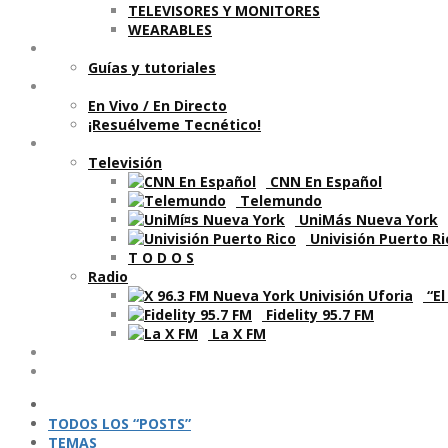
TELEVISORES Y MONITORES
WEARABLES
Aprende
Guí­as y tutoriales
Shows
En Vivo / En Directo
¡Resuélveme Tecnético!
Segmentos en otros medios
Televisión
CNN En Español
Telemundo
UniMás Nueva York
Univisión Puerto Ri
T O D O S
Radio
“El
Fidelity 95.7 FM
La X FM
Ví­deos
Podcasts
TODOS LOS “POSTS”
TEMAS