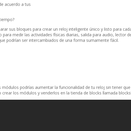
 de acuerdo a tus
 tiempo?
rar sus bloques para crear un reloj inteligente único y listo para cad
ara medir las actividades fí­sicas diarias, salida para audio, lector d
ue podrí­an ser intercambiados de una forma sumamente fácil.
 módulos podrí­as aumentar la funcionalidad de tu reloj sin tener q
 o crear los módulos y venderlos en la tienda de blocks llamada blocks