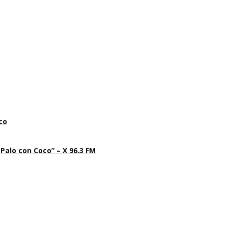
co
 Palo con Coco” – X 96.3 FM