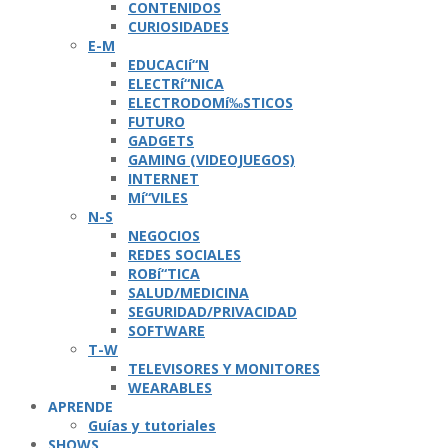
CONTENIDOS
CURIOSIDADES
E-M
EDUCACIí“N
ELECTRí“NICA
ELECTRODOMí‰STICOS
FUTURO
GADGETS
GAMING (VIDEOJUEGOS)
INTERNET
Mí“VILES
N-S
NEGOCIOS
REDES SOCIALES
ROBí“TICA
SALUD/MEDICINA
SEGURIDAD/PRIVACIDAD
SOFTWARE
T-W
TELEVISORES Y MONITORES
WEARABLES
APRENDE
Guí­as y tutoriales
SHOWS