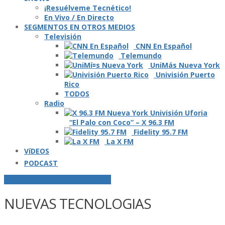
¡Resuélveme Tecnético!
En Vivo / En Directo
SEGMENTOS EN OTROS MEDIOS
Televisión
CNN En Español
Telemundo
UniMás Nueva York
Univisión Puerto
Rico
TODOS
Radio
“El Palo con Coco” – X 96.3 FM
Fidelity 95.7 FM
La X FM
VíDEOS
PODCAST
POSTS ETIQUETADOS O "TAGGED"
NUEVAS TECNOLOGIAS