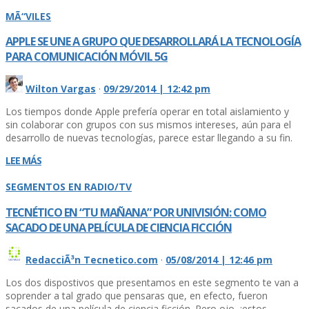
MÃ“VILES
APPLE SE UNE A GRUPO QUE DESARROLLARÁ LA TECNOLOGÍ­A
PARA COMUNICACIÓN MÓVIL 5G
Wilton Vargas
·
09/29/2014 | 12:42 pm
Los tiempos donde Apple preferí­a operar en total aislamiento y
sin colaborar con grupos con sus mismos intereses, aún para el
desarrollo de nuevas tecnologí­as, parece estar llegando a su fin.
LEE MÁS
SEGMENTOS EN RADIO/TV
TECNÉTICO EN “TU MAÑANA” POR UNIVISIÓN: COMO
SACADO DE UNA PELÍ­CULA DE CIENCIA FICCIÓN
RedacciÃ³n Tecnetico.com
·
05/08/2014 | 12:46 pm
Los dos dispostivos que presentamos en este segmento te van a
soprender a tal grado que pensaras que, en efecto, fueron
sacados de una pelí­cula de ciencia ficción. Pero ojo, ¡estos