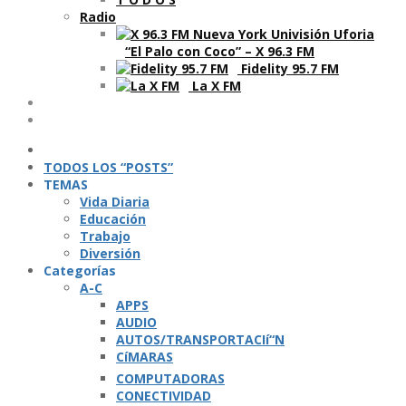
Radio
“El Palo con Coco” – X 96.3 FM
Fidelity 95.7 FM
La X FM
Ví­deos
Podcasts
TODOS LOS “POSTS”
TEMAS
Vida Diaria
Educación
Trabajo
Diversión
Categorí­as
A-C
APPS
AUDIO
AUTOS/TRANSPORTACIí“N
CíMARAS
COMPUTADORAS
CONECTIVIDAD