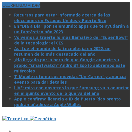
OCURRIENDO AHORA
Recursos para estar informado acerca de las
elecciones en Estados Unidos y Puerto Rico
En “Día a Día” por Telemundo: apps que te ayudarán a
un fantástico año 2023
Volvemos a traerte lo más llamativo del “Super Bowl”
de la tecnologí­a: el CES
Así­ fue el mundo de la tecnologí­a en 2022: un
resumen de lo más destacado del año
¿Ha llegado por la hora de que Google anuncie su
propio “smartwatch” Android? Eso lo sabremos este
miércoles
T-Mobile retoma sus movidas “Un-Carrier” y anuncia
evento para dar detalles
LIVE: mira con nosotros lo que Samsung va a anunciar
en el quinto evento de lo que va del año
Apple confirma licencia e ID de Puerto Rico pronto
podrán añadirse a Apple Wallet