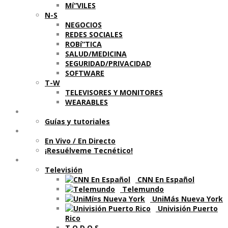
Mí“VILES
N-S
NEGOCIOS
REDES SOCIALES
ROBí“TICA
SALUD/MEDICINA
SEGURIDAD/PRIVACIDAD
SOFTWARE
T-W
TELEVISORES Y MONITORES
WEARABLES
Aprende
Guí­as y tutoriales
Shows
En Vivo / En Directo
¡Resuélveme Tecnético!
Segmentos en otros medios
Televisión
CNN En Español
Telemundo
UniMás Nueva York
Univisión Puerto
Rico
T O D O S