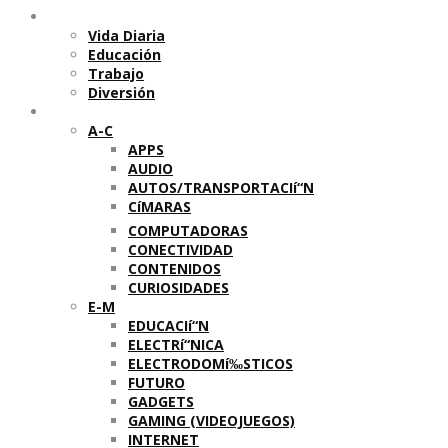
Temas
Vida Diaria
Educación
Trabajo
Diversión
Categorí­as
A-C
APPS
AUDIO
AUTOS/TRANSPORTACIí“N
CíMARAS
COMPUTADORAS
CONECTIVIDAD
CONTENIDOS
CURIOSIDADES
E-M
EDUCACIí“N
ELECTRí“NICA
ELECTRODOMí‰STICOS
FUTURO
GADGETS
GAMING (VIDEOJUEGOS)
INTERNET