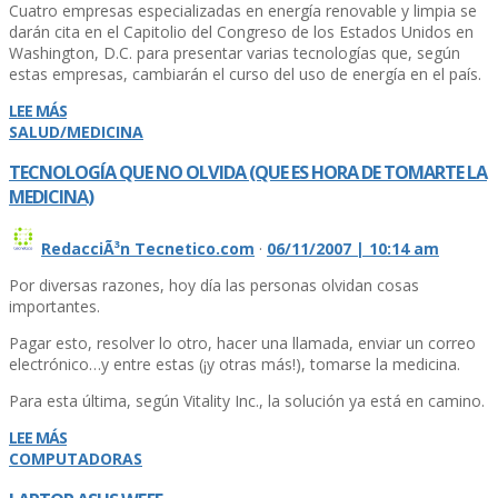
Cuatro empresas especializadas en energí­a renovable y limpia se
darán cita en el Capitolio del Congreso de los Estados Unidos en
Washington, D.C. para presentar varias tecnologí­as que, según
estas empresas, cambiarán el curso del uso de energí­a en el paí­s.
LEE MÁS
SALUD/MEDICINA
TECNOLOGÍ­A QUE NO OLVIDA (QUE ES HORA DE TOMARTE LA
MEDICINA)
RedacciÃ³n Tecnetico.com
·
06/11/2007 | 10:14 am
Por diversas razones, hoy dí­a las personas olvidan cosas
importantes.
Pagar esto, resolver lo otro, hacer una llamada, enviar un correo
electrónico…y entre estas (¡y otras más!), tomarse la medicina.
Para esta última, según Vitality Inc., la solución ya está en camino.
LEE MÁS
COMPUTADORAS