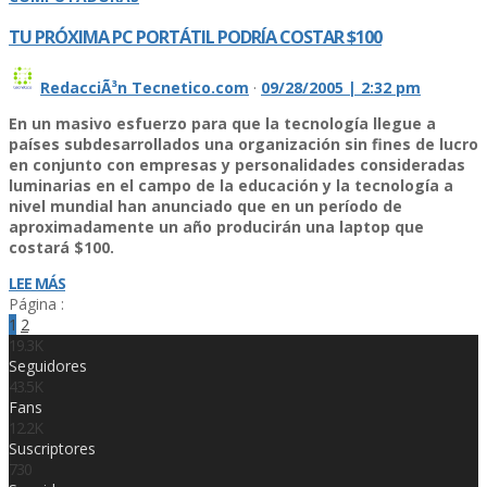
TU PRÓXIMA PC PORTÁTIL PODRÍA COSTAR $100
RedacciÃ³n Tecnetico.com
·
09/28/2005 | 2:32 pm
En un masivo esfuerzo para que la tecnología llegue a
países subdesarrollados una organización sin fines de lucro
en conjunto con empresas y personalidades consideradas
luminarias en el campo de la educación y la tecnología a
nivel mundial han anunciado que en un período de
aproximadamente un año producirán una laptop que
costará $100.
LEE MÁS
Página :
1
2
19.3K
Seguidores
43.5K
Fans
12.2K
Suscriptores
730