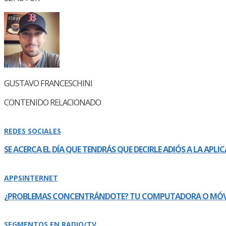
GUSTAVO FRANCESCHINI
CONTENIDO RELACIONADO
REDES SOCIALES
SE ACERCA EL DÍ­A QUE TENDRÁS QUE DECIRLE ADIÓS A LA APL
APPS
INTERNET
¿PROBLEMAS CONCENTRÁNDOTE? TU COMPUTADORA O MÓVIL
SEGMENTOS EN RADIO/TV