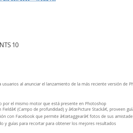
NTS 10
a usuarios al anunciar el lanzamiento de la más reciente versión de
do por el mismo motor que está presente en Photoshop
Fieldâ€ (Campo de profundidad) y â€œPicture Stackâ€, proveen guí
ción con Facebook que permite â€œtaggearâ€ fotos de sus amistades 
o y guí­as para recortar para obtener los mejores resultados