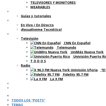
TELEVISORES Y MONITORES
WEARABLES
Aprende
Guí­as y tutoriales
Shows
En Vivo / En Directo
¡Resuélveme Tecnético!
Segmentos en otros medios
Televisión
CNN En Español
Telemundo
UniMás Nueva York
Univisión Puerto Ri
T O D O S
Radio
“El
Fidelity 95.7 FM
La X FM
Ví­deos
Podcasts
TODOS LOS “POSTS”
TEMAS