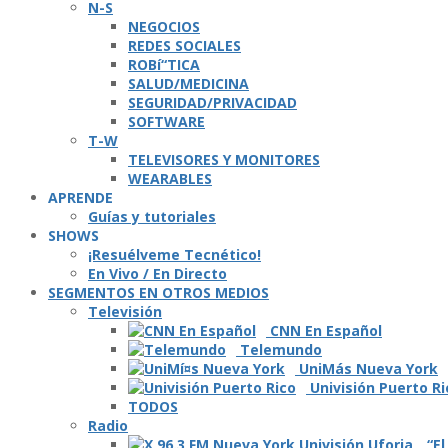
N-S
NEGOCIOS
REDES SOCIALES
ROBí“TICA
SALUD/MEDICINA
SEGURIDAD/PRIVACIDAD
SOFTWARE
T-W
TELEVISORES Y MONITORES
WEARABLES
APRENDE
Guí­as y tutoriales
SHOWS
¡Resuélveme Tecnético!
En Vivo / En Directo
SEGMENTOS EN OTROS MEDIOS
Televisión
CNN En Español
Telemundo
UniMás Nueva York
Univisión Puerto Ri
TODOS
Radio
“El