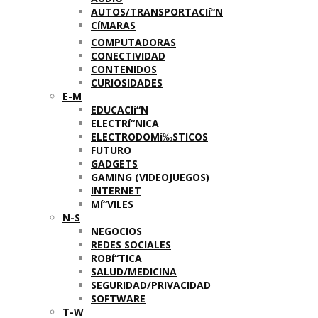
AUTOS/TRANSPORTACIí“N
CíMARAS
COMPUTADORAS
CONECTIVIDAD
CONTENIDOS
CURIOSIDADES
E-M
EDUCACIí“N
ELECTRí“NICA
ELECTRODOMí‰STICOS
FUTURO
GADGETS
GAMING (VIDEOJUEGOS)
INTERNET
Mí“VILES
N-S
NEGOCIOS
REDES SOCIALES
ROBí“TICA
SALUD/MEDICINA
SEGURIDAD/PRIVACIDAD
SOFTWARE
T-W