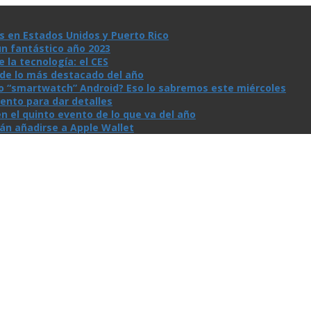
s en Estados Unidos y Puerto Rico
un fantástico año 2023
la tecnologí­a: el CES
n de lo más destacado del año
io “smartwatch” Android? Eso lo sabremos este miércoles
ento para dar detalles
n el quinto evento de lo que va del año
rán añadirse a Apple Wallet