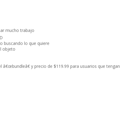
sar mucho trabajo
HD
po buscando lo que quiere
l objeto
 el â€œbundleâ€ y precio de $119.99 para usuarios que tengan