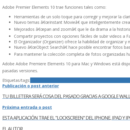
Adobe Premier Elements 10 trae funciones tales como:
Herramientas de un solo toque para corregir y mejorar la clarid
Nuevo temas â€œInstant Movieâ€ que inteligentemente crea 
Mejorados â€œpan and zoomâ€ que le da drama a la historia
Compartir proyectos con opciones fáciles de subir videos 
El Organizador (Organizer) ofrece la habilidad de organizar 
Nuevo â€œObject Searchâ€ hace posible encontrar fotos basa
Para mantener la colección completa de fotos organizadas h
Adobe Adobe Premiere Elements 10 para Mac y Windows está dispon
pasadas versiones.
Etiquetas/tags:
Adobe
Mac
Photoshop Elements 10
Premier Elem
Publicación o post anterior
TU BILLETERA SERÁ COSA DEL PASADO GRACIAS A GOOGLE WAL
Próxima entrada o post
ESTA APLICACIÓN TRAE EL "LOCKSCREEN" DEL IPHONE, IPAD Y 
EL AUTOR