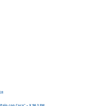
co
 Palo con Coco” – X 96.3 FM