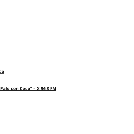
co
 Palo con Coco” – X 96.3 FM