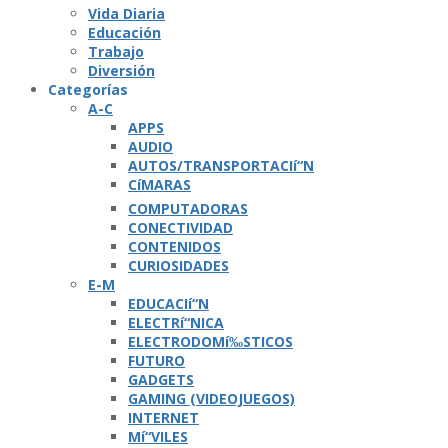
Vida Diaria
Educación
Trabajo
Diversión
Categorí­as
A-C
APPS
AUDIO
AUTOS/TRANSPORTACIí“N
CíMARAS
COMPUTADORAS
CONECTIVIDAD
CONTENIDOS
CURIOSIDADES
E-M
EDUCACIí“N
ELECTRí“NICA
ELECTRODOMí‰STICOS
FUTURO
GADGETS
GAMING (VIDEOJUEGOS)
INTERNET
Mí“VILES