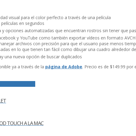
ad visual para el color perfecto a través de una pelí­cula
pelí­culas en segundos
 y opciones automatizadas que encuentran rostros sin tener que pa
a Facebook y YouTube como también exportar ví­deos en formato AVC
y manejar archivos con precisión para que el usuario pase menos tiem
das en lo que tienen tan fácil como dibujar una cuadro alrededor de
ay una nueva opción de buscar duplicados
ible ya a través de la
página de Adobe
. Precio es de $149.99 por
ents 10
Windows
LET
IPOD TOUCH A LA MAC