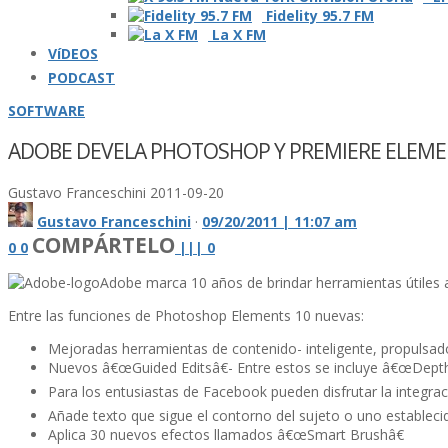
Fidelity 95.7 FM
La X FM
VíDEOS
PODCAST
SOFTWARE
ADOBE DEVELA PHOTOSHOP Y PREMIERE ELEME
Gustavo Franceschini
2011-09-20
Gustavo Franceschini
·
09/20/2011 | 11:07 am
COMPÁRTELO
0
0
|
|
|
0
Adobe marca 10 años de brindar herramientas útiles 
Entre las funciones de Photoshop Elements 10 nuevas:
Mejoradas herramientas de contenido- inteligente, propulsa
Nuevos â€œGuided Editsâ€- Entre estos se incluye â€œDepth 
Para los entusiastas de Facebook pueden disfrutar la integra
Añade texto que sigue el contorno del sujeto o uno establecid
Aplica 30 nuevos efectos llamados â€œSmart Brushâ€