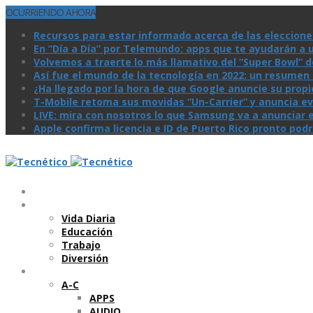
OCURRIENDO AHORA
Recursos para estar informado acerca de las eleccione
En “Día a Día” por Telemundo: apps que te ayudarán a 
Volvemos a traerte lo más llamativo del “Super Bowl” de 
Así­ fue el mundo de la tecnologí­a en 2022: un resume
¿Ha llegado por la hora de que Google anuncie su prop
T-Mobile retoma sus movidas “Un-Carrier” y anuncia ev
LIVE: mira con nosotros lo que Samsung va a anunciar e
Apple confirma licencia e ID de Puerto Rico pronto pod
Temas
Vida Diaria
Educación
Trabajo
Diversión
Categorí­as
A-C
APPS
AUDIO