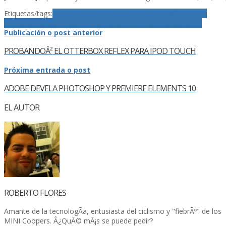
Etiquetas/tags:
4G
billetera digital
cartera digital
Citi
digital
wallet
Google
Google Wallet
Nexus S
NFC
Samsung
Sprint
Publicación o post anterior
PROBANDOÂ² EL OTTERBOX REFLEX PARA IPOD TOUCH
Próxima entrada o post
ADOBE DEVELA PHOTOSHOP Y PREMIERE ELEMENTS 10
EL AUTOR
ROBERTO FLORES
Amante de la tecnologÃ­a, entusiasta del ciclismo y "fiebrÃº" de los
MINI Coopers. Â¿QuÃ© mÃ¡s se puede pedir?