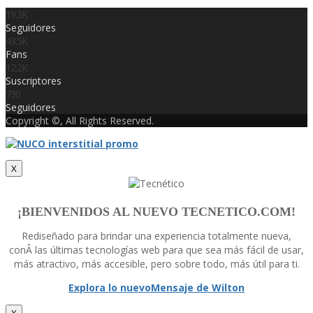
19.3K
Seguidores
43.5K
Fans
12.2K
Suscriptores
730
Seguidores
Copyright ©, All Rights Reserved.
X
¡BIENVENIDOS AL NUEVO TECNETICO.COM!
Rediseñado para brindar una experiencia totalmente nueva,
conÂ las últimas tecnologí­as web para que sea más fácil de usar,
más atractivo, más accesible, pero sobre todo, más útil para ti.
Explora lo nuevo
Mensaje de Wilton