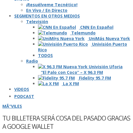
¡Resuélveme Tecnético!
En Vivo / En Directo
SEGMENTOS EN OTROS MEDIOS
Televisión
CNN En Español
Telemundo
UniMás Nueva York
Univisión Puerto
Rico
TODOS
Radio
“El Palo con Coco” – X 96.3 FM
Fidelity 95.7 FM
La X FM
VíDEOS
PODCAST
MÃ“VILES
TU BILLETERA SERÁ COSA DEL PASADO GRACIAS
A GOOGLE WALLET