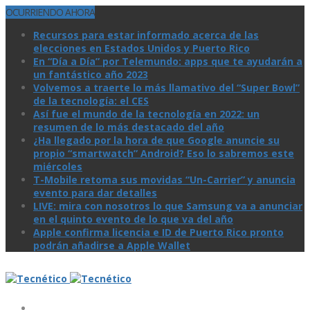
OCURRIENDO AHORA
Recursos para estar informado acerca de las
elecciones en Estados Unidos y Puerto Rico
En “Día a Día” por Telemundo: apps que te ayudarán a
un fantástico año 2023
Volvemos a traerte lo más llamativo del “Super Bowl”
de la tecnologí­a: el CES
Así­ fue el mundo de la tecnologí­a en 2022: un
resumen de lo más destacado del año
¿Ha llegado por la hora de que Google anuncie su
propio “smartwatch” Android? Eso lo sabremos este
miércoles
T-Mobile retoma sus movidas “Un-Carrier” y anuncia
evento para dar detalles
LIVE: mira con nosotros lo que Samsung va a anunciar
en el quinto evento de lo que va del año
Apple confirma licencia e ID de Puerto Rico pronto
podrán añadirse a Apple Wallet