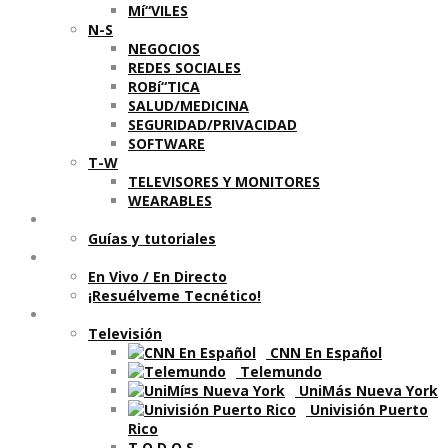
Mí“VILES
N-S
NEGOCIOS
REDES SOCIALES
ROBí“TICA
SALUD/MEDICINA
SEGURIDAD/PRIVACIDAD
SOFTWARE
T-W
TELEVISORES Y MONITORES
WEARABLES
Aprende
Guí­as y tutoriales
Shows
En Vivo / En Directo
¡Resuélveme Tecnético!
Segmentos en otros medios
Televisión
CNN En Español
Telemundo
UniMás Nueva York
Univisión Puerto
Rico
T O D O S