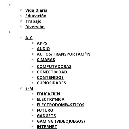
Temas
Vida Diaria
Educación
Trabajo
Diversión
Categorí­as
A-C
APPS
AUDIO
AUTOS/TRANSPORTACIí“N
CíMARAS
COMPUTADORAS
CONECTIVIDAD
CONTENIDOS
CURIOSIDADES
E-M
EDUCACIí“N
ELECTRí“NICA
ELECTRODOMí‰STICOS
FUTURO
GADGETS
GAMING (VIDEOJUEGOS)
INTERNET