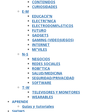
CONTENIDOS
CURIOSIDADES
E-M
EDUCACIí“N
ELECTRí“NICA
ELECTRODOMí‰STICOS
FUTURO
GADGETS
GAMING (VIDEOJUEGOS)
INTERNET
Mí“VILES
N-S
NEGOCIOS
REDES SOCIALES
ROBí“TICA
SALUD/MEDICINA
SEGURIDAD/PRIVACIDAD
SOFTWARE
T-W
TELEVISORES Y MONITORES
WEARABLES
APRENDE
Guí­as y tutoriales
SHOWS