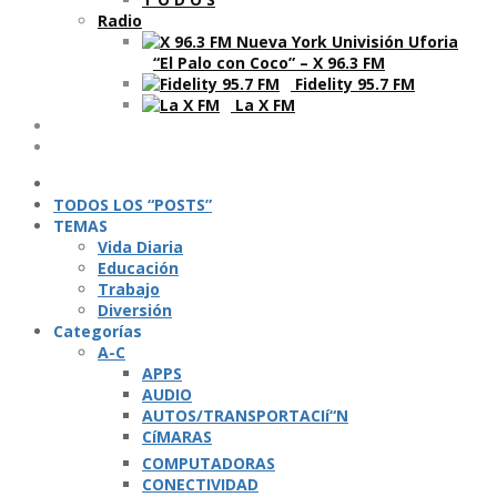
Radio
“El Palo con Coco” – X 96.3 FM
Fidelity 95.7 FM
La X FM
Ví­deos
Podcasts
TODOS LOS “POSTS”
TEMAS
Vida Diaria
Educación
Trabajo
Diversión
Categorí­as
A-C
APPS
AUDIO
AUTOS/TRANSPORTACIí“N
CíMARAS
COMPUTADORAS
CONECTIVIDAD