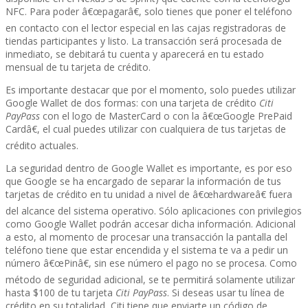
NFC. Para poder â€œpagarâ€, solo tienes que poner el teléfono
en contacto con el lector especial en las cajas registradoras de
tiendas participantes y listo. La transacción será procesada de
inmediato, se debitará tu cuenta y aparecerá en tu estado
mensual de tu tarjeta de crédito.
Es importante destacar que por el momento, solo puedes utilizar
Google Wallet de dos formas: con una tarjeta de crédito
Citi
PayPass
con el logo de MasterCard o con la â€œGoogle PrePaid
Cardâ€, el cual puedes utilizar con cualquiera de tus tarjetas de
crédito actuales.
La seguridad dentro de Google Wallet es importante, es por eso
que Google se ha encargado de separar la información de tus
tarjetas de crédito en tu unidad a nivel de â€œhardwareâ€ fuera
del alcance del sistema operativo. Sólo aplicaciones con privilegios
como Google Wallet podrán accesar dicha información. Adicional
a esto, al momento de procesar una transacción la pantalla del
teléfono tiene que estar encendida y el sistema te va a pedir un
número â€œPinâ€, sin ese número el pago no se procesa. Como
método de seguridad adicional, se te permitirá solamente utilizar
hasta $100 de tu tarjeta
Citi PayPass
. Si deseas usar tu lí­nea de
crédito en su totalidad, Citi tiene que enviarte un código de