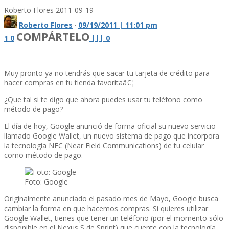
Roberto Flores
2011-09-19
Roberto Flores
·
09/19/2011 | 11:01 pm
COMPÁRTELO
1
0
|
|
|
0
Muy pronto ya no tendrás que sacar tu tarjeta de crédito para
hacer compras en tu tienda favoritaâ€¦
¿Que tal si te digo que ahora puedes usar tu teléfono como
método de pago?
El dí­a de hoy, Google anunció de forma oficial su nuevo servicio
llamado Google Wallet, un nuevo sistema de pago que incorpora
la tecnologí­a NFC (Near Field Communications) de tu celular
como método de pago.
Foto: Google
Originalmente anunciado el pasado mes de Mayo, Google busca
cambiar la forma en que hacemos compras. Si quieres utilizar
Google Wallet, tienes que tener un teléfono (por el momento sólo
disponible en el Nexus S de Sprint) que cuente con la tecnologí­a