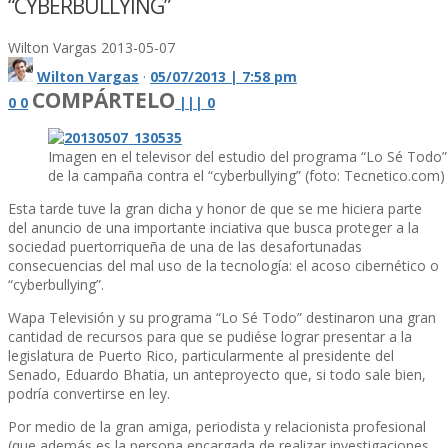
“CYBERBULLYING”
Wilton Vargas
2013-05-07
Wilton Vargas
·
05/07/2013 | 7:58 pm
COMPÁRTELO
0
0
|
|
|
0
Imagen en el televisor del estudio del programa “Lo Sé Todo
de la campaña contra el “cyberbullying” (foto: Tecnetico.com)
Esta tarde tuve la gran dicha y honor de que se me hiciera parte
del anuncio de una importante inciativa que busca proteger a la
sociedad puertorriqueña de una de las desafortunadas
consecuencias del mal uso de la tecnologí­a: el acoso cibernético o
“cyberbullying”.
Wapa Televisión y su programa “Lo Sé Todo” destinaron una gran
cantidad de recursos para que se pudiése lograr presentar a la
legislatura de Puerto Rico, particularmente al presidente del
Senado, Eduardo Bhatia, un anteproyecto que, si todo sale bien,
podrí­a convertirse en ley.
Por medio de la gran amiga, periodista y relacionista profesional
(que además es la persona encargada de realizar investigaciones