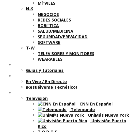
Mí“VILES
N-S
NEGOCIOS
REDES SOCIALES
ROBí“TICA
SALUD/MEDICINA
SEGURIDAD/PRIVACIDAD
SOFTWARE
T-W
TELEVISORES Y MONITORES
WEARABLES
Aprende
Guí­as y tutoriales
Shows
En Vivo / En Directo
¡Resuélveme Tecnético!
Segmentos en otros medios
Televisión
CNN En Español
Telemundo
UniMás Nueva York
Univisión Puerto
Rico
T O D O S