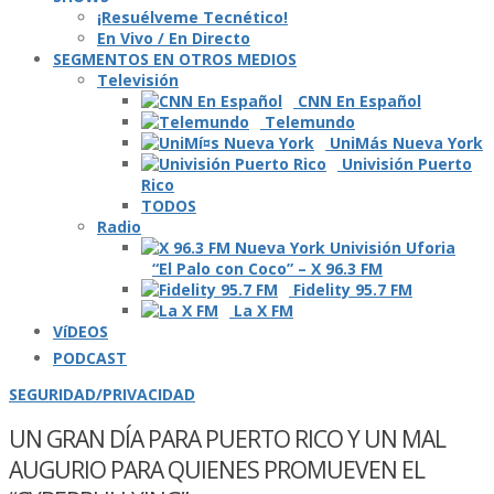
¡Resuélveme Tecnético!
En Vivo / En Directo
SEGMENTOS EN OTROS MEDIOS
Televisión
CNN En Español
Telemundo
UniMás Nueva York
Univisión Puerto
Rico
TODOS
Radio
“El Palo con Coco” – X 96.3 FM
Fidelity 95.7 FM
La X FM
VíDEOS
PODCAST
SEGURIDAD/PRIVACIDAD
UN GRAN DÍ­A PARA PUERTO RICO Y UN MAL
AUGURIO PARA QUIENES PROMUEVEN EL