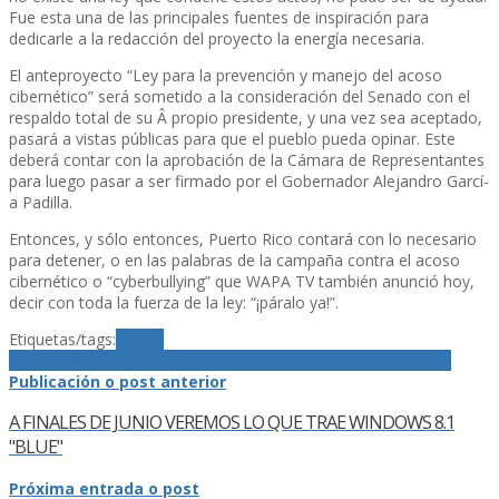
Fue esta una de las principales fuentes de inspiración para
dedicarle a la redacción del proyecto la energí­a necesaria.
El anteproyecto “Ley para la prevención y manejo del acoso
cibernético” será sometido a la consideración del Senado con el
respaldo total de su Â propio presidente, y una vez sea aceptado,
pasará a vistas públicas para que el pueblo pueda opinar. Este
deberá contar con la aprobación de la Cámara de Representantes
para luego pasar a ser firmado por el Gobernador Alejandro Garcí­
a Padilla.
Entonces, y sólo entonces, Puerto Rico contará con lo necesario
para detener, o en las palabras de la campaña contra el acoso
cibernético o “cyberbullying” que WAPA TV también anunció hoy,
decir con toda la fuerza de la ley: “¡páralo ya!”.
Etiquetas/tags:
acoso
cibernÃ©tico
cyberbullying
Internet
leyes
Redes Sociales
Publicación o post anterior
A FINALES DE JUNIO VEREMOS LO QUE TRAE WINDOWS 8.1
"BLUE"
Próxima entrada o post