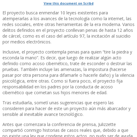
View this document on Scribd
El proyecto busca enmendar 10 leyes existentes para
atemperarlas a los avances de la tecnologí­a como la internet, las
redes sociales, entre otras herramientas de la era moderna. Varios
delitos definidos en el proyecto conllevan penas de hasta 12 años
de cárcel, como es el caso del artí­culo 97, la incitación al suicidio
por medios electrónicos.
Inclusive, el proyecto contempla penas para quien “tire la piedra y
esconda la mano”. Es decir, que luego de realizar algún acto
definido como acoso cibernético, trate de esconder o destruir las
pruebas. También incluye las amenazas, la impostura (hacerse
pasar por otra persona para difamarle o hacerle daño) y la vilencia
psicológica, entre otras. Como si fuera poco, el proyecto fija
responsabilidad en los padres por la conducta de acoso
cibernético que cometan sus hijos menores de edad.
Tras estudiarla, sometí­ unas sugerencias que espero las
consideren para hacer de este un proyecto aún más abarcador y
sensible al inevitable avance tecnológico.
Antes que comenzara la conferencia de prensa, Julizzette
compartió conmigo historias de casos reales que, debido a que
no existe una ley que condene estos actos, no pudo ser de ayuda.