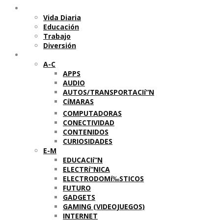
Temas
Vida Diaria
Educación
Trabajo
Diversión
Categorí­as
A-C
APPS
AUDIO
AUTOS/TRANSPORTACIí“N
CíMARAS
COMPUTADORAS
CONECTIVIDAD
CONTENIDOS
CURIOSIDADES
E-M
EDUCACIí“N
ELECTRí“NICA
ELECTRODOMí‰STICOS
FUTURO
GADGETS
GAMING (VIDEOJUEGOS)
INTERNET