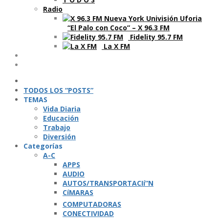
Radio
“El Palo con Coco” – X 96.3 FM
Fidelity 95.7 FM
La X FM
Ví­deos
Podcasts
TODOS LOS “POSTS”
TEMAS
Vida Diaria
Educación
Trabajo
Diversión
Categorí­as
A-C
APPS
AUDIO
AUTOS/TRANSPORTACIí“N
CíMARAS
COMPUTADORAS
CONECTIVIDAD