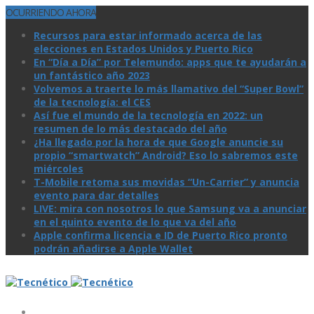
OCURRIENDO AHORA
Recursos para estar informado acerca de las
elecciones en Estados Unidos y Puerto Rico
En “Día a Día” por Telemundo: apps que te ayudarán a
un fantástico año 2023
Volvemos a traerte lo más llamativo del “Super Bowl”
de la tecnologí­a: el CES
Así­ fue el mundo de la tecnologí­a en 2022: un
resumen de lo más destacado del año
¿Ha llegado por la hora de que Google anuncie su
propio “smartwatch” Android? Eso lo sabremos este
miércoles
T-Mobile retoma sus movidas “Un-Carrier” y anuncia
evento para dar detalles
LIVE: mira con nosotros lo que Samsung va a anunciar
en el quinto evento de lo que va del año
Apple confirma licencia e ID de Puerto Rico pronto
podrán añadirse a Apple Wallet