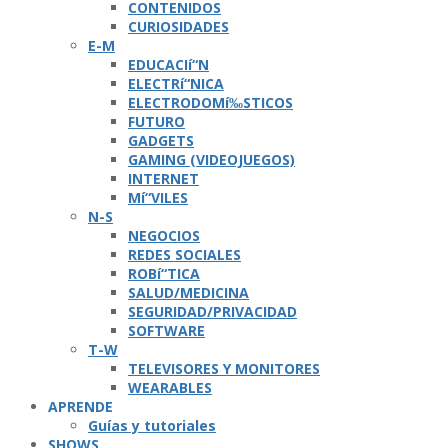
CONTENIDOS
CURIOSIDADES
E-M
EDUCACIí“N
ELECTRí“NICA
ELECTRODOMí‰STICOS
FUTURO
GADGETS
GAMING (VIDEOJUEGOS)
INTERNET
Mí“VILES
N-S
NEGOCIOS
REDES SOCIALES
ROBí“TICA
SALUD/MEDICINA
SEGURIDAD/PRIVACIDAD
SOFTWARE
T-W
TELEVISORES Y MONITORES
WEARABLES
APRENDE
Guí­as y tutoriales
SHOWS