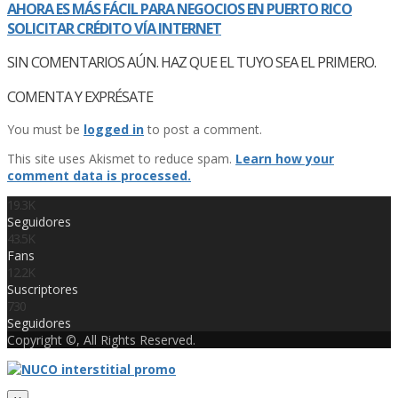
AHORA ES MÁS FÁCIL PARA NEGOCIOS EN PUERTO RICO
SOLICITAR CRÉDITO VÍ­A INTERNET
SIN COMENTARIOS AÚN. HAZ QUE EL TUYO SEA EL PRIMERO.
COMENTA Y EXPRÉSATE
You must be
logged in
to post a comment.
This site uses Akismet to reduce spam.
Learn how your
comment data is processed.
19.3K
Seguidores
43.5K
Fans
12.2K
Suscriptores
730
Seguidores
Copyright ©, All Rights Reserved.