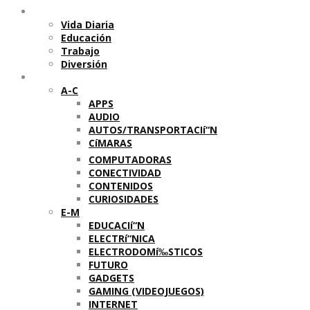
Temas
Vida Diaria
Educación
Trabajo
Diversión
Categorí­as
A-C
APPS
AUDIO
AUTOS/TRANSPORTACIí“N
CíMARAS
COMPUTADORAS
CONECTIVIDAD
CONTENIDOS
CURIOSIDADES
E-M
EDUCACIí“N
ELECTRí“NICA
ELECTRODOMí‰STICOS
FUTURO
GADGETS
GAMING (VIDEOJUEGOS)
INTERNET