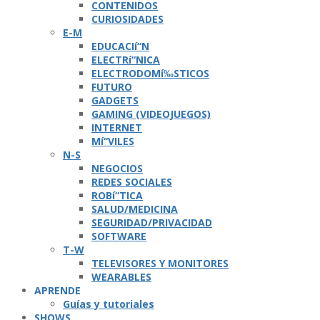
CONTENIDOS
CURIOSIDADES
E-M
EDUCACIí“N
ELECTRí“NICA
ELECTRODOMí‰STICOS
FUTURO
GADGETS
GAMING (VIDEOJUEGOS)
INTERNET
Mí“VILES
N-S
NEGOCIOS
REDES SOCIALES
ROBí“TICA
SALUD/MEDICINA
SEGURIDAD/PRIVACIDAD
SOFTWARE
T-W
TELEVISORES Y MONITORES
WEARABLES
APRENDE
Guí­as y tutoriales
SHOWS