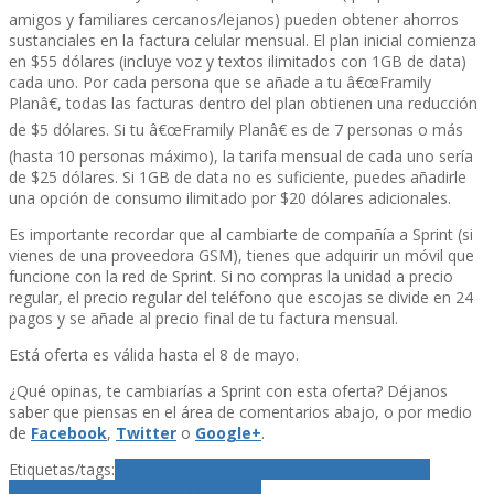
amigos y familiares cercanos/lejanos) pueden obtener ahorros
sustanciales en la factura celular mensual. El plan inicial comienza
en $55 dólares (incluye voz y textos ilimitados con 1GB de data)
cada uno. Por cada persona que se añade a tu â€œFramily
Planâ€, todas las facturas dentro del plan obtienen una reducción
de $5 dólares. Si tu â€œFramily Planâ€ es de 7 personas o más
(hasta 10 personas máximo), la tarifa mensual de cada uno serí­a
de $25 dólares. Si 1GB de data no es suficiente, puedes añadirle
una opción de consumo ilimitado por $20 dólares adicionales.
Es importante recordar que al cambiarte de compañí­a a Sprint (si
vienes de una proveedora GSM), tienes que adquirir un móvil que
funcione con la red de Sprint. Si no compras la unidad a precio
regular, el precio regular del teléfono que escojas se divide en 24
pagos y se añade al precio final de tu factura mensual.
Está oferta es válida hasta el 8 de mayo.
¿Qué opinas, te cambiarí­as a Sprint con esta oferta? Déjanos
saber que piensas en el área de comentarios abajo, o por medio
de
Facebook
,
Twitter
o
Google+
.
Etiquetas/tags:
$650
4G
Contract
Devices
Early Terination
Fee
ETF
Framily Plan
mobile
Sprint