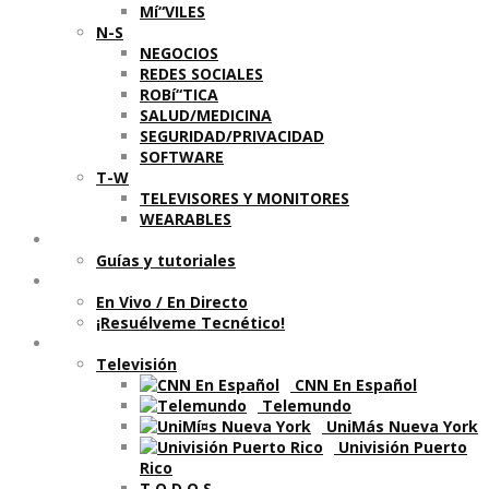
Mí“VILES
N-S
NEGOCIOS
REDES SOCIALES
ROBí“TICA
SALUD/MEDICINA
SEGURIDAD/PRIVACIDAD
SOFTWARE
T-W
TELEVISORES Y MONITORES
WEARABLES
Aprende
Guí­as y tutoriales
Shows
En Vivo / En Directo
¡Resuélveme Tecnético!
Segmentos en otros medios
Televisión
CNN En Español
Telemundo
UniMás Nueva York
Univisión Puerto
Rico
T O D O S