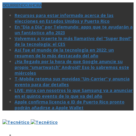
OCURRIENDO AHORA
Recursos para estar informado acerca de las
elecciones en Estados Unidos y Puerto Rico
En “Día a Día” por Telemundo: apps que te ayudarán a
un fantástico año 2023
Volvemos a traerte lo más llamativo del “Super Bowl”
de la tecnologí­a: el CES
Así­ fue el mundo de la tecnologí­a en 2022: un
resumen de lo más destacado del año
¿Ha llegado por la hora de que Google anuncie su
propio “smartwatch” Android? Eso lo sabremos este
miércoles
T-Mobile retoma sus movidas “Un-Carrier” y anuncia
evento para dar detalles
LIVE: mira con nosotros lo que Samsung va a anunciar
en el quinto evento de lo que va del año
Apple confirma licencia e ID de Puerto Rico pronto
podrán añadirse a Apple Wallet