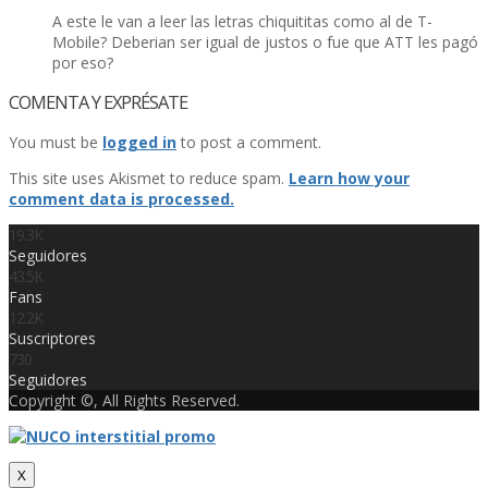
A este le van a leer las letras chiquititas como al de T-
Mobile? Deberian ser igual de justos o fue que ATT les pagó
por eso?
COMENTA Y EXPRÉSATE
You must be
logged in
to post a comment.
This site uses Akismet to reduce spam.
Learn how your
comment data is processed.
19.3K
Seguidores
43.5K
Fans
12.2K
Suscriptores
730
Seguidores
Copyright ©, All Rights Reserved.
X