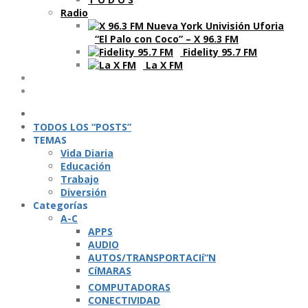
Radio
“El Palo con Coco” – X 96.3 FM
Fidelity 95.7 FM
La X FM
Ví­deos
Podcasts
TODOS LOS “POSTS”
TEMAS
Vida Diaria
Educación
Trabajo
Diversión
Categorí­as
A-C
APPS
AUDIO
AUTOS/TRANSPORTACIí“N
CíMARAS
COMPUTADORAS
CONECTIVIDAD