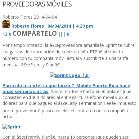
PROVEEDORAS MÓVILES
Roberto Flores
2014-04-04
Roberto Flores
·
04/04/2014 | 4:29 pm
COMPÁRTELO
13
0
|
|
|
0
Por tiempo limitado, la â€œproveedora amarillaâ€ Sprint te cubre
los gastos de cancelación de contrato â€œETFâ€ al traer tu
número con tu compañí­a móvil actual y suscribirte a una tarifa
mensual â€œFramily Planâ€.
Parecido a la oferta que lanzó T-Mobile Puerto Rico hace
unas semanas atrás
, Sprint te ofrece hasta $650 dólares (que
consisten en $300 dólares al entregar tu teléfono móvil y $350
dólares para que pagues el â€œEarly Termination Feeâ€ impuesto
por tu proveedora) y así­ canceles el contrato con tu compañí­a
actual.
Con el â€œFramily Planâ€, hasta 10 personas (que pueden ser