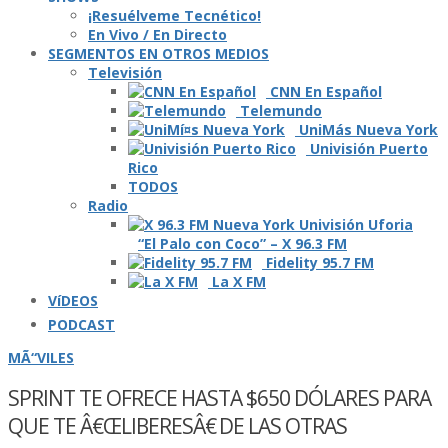
¡Resuélveme Tecnético!
En Vivo / En Directo
SEGMENTOS EN OTROS MEDIOS
Televisión
CNN En Español
Telemundo
UniMás Nueva York
Univisión Puerto
Rico
TODOS
Radio
“El Palo con Coco” – X 96.3 FM
Fidelity 95.7 FM
La X FM
VíDEOS
PODCAST
MÃ“VILES
SPRINT TE OFRECE HASTA $650 DÓLARES PARA
QUE TE Â€ŒLIBERESÂ€ DE LAS OTRAS