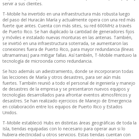
servir a sus clientes.
T-Mobile ha invertido en una infraestructura más robusta luego
del paso del Huracán Marí­a y actualmente opera con una red más
fuerte que antes. Cuenta con más sites, su red 600MHz a través
de Puerto Rico. Se han duplicado la cantidad de generadores fijos
y móviles e instalado nuevas monturas en las antenas. También,
se invirtió en una infraestructura soterrada, se aumentaron las
conexiones fuera de Puerto Rico, para mayor redundancia (lí­neas
ultramarinas) para mitigar fallas. Así­ también, T-Mobile mantuvo la
tecnologí­a de microonda como redundancia.
Se hizo además un adiestramiento, donde se incorporaron todas
las lecciones de Marí­a y otros desastres, para ser aún más
fuertes. También reunió a todo el personal de ingenierí­a y manejo
de desastres de la empresa y se presentaron nuevos equipos y
tecnologí­as desarrollados para afrontar eventos atmosféricos y
desastres. Se han realizado ejercicios de Manejo de Emergencia
en colaboración entre los equipos de Puerto Rico y Estados
Unidos.
T-Mobile estableció Hubs en distintas áreas geográficas de toda la
Isla, tiendas equipadas con lo necesario para operar aun si lo
hubiera electricidad u otros servicios. Estas tiendas cuentan con