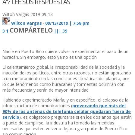
A”? LEE SUS RESPUESTAS
Wilton Vargas
2019-09-13
Wilton Vargas
·
09/13/2019 | 7:58 pm
COMPÁRTELO
3
1
|
|
|
39
Nadie en Puerto Rico quiere volver a experimentar el paso de un
huracán. Sin embargo, esto ya no es una opción
El calentamiento global, la irresponsabilidad de la sociedad y la
inacción de los polí­ticos, entre otras razones, no están aportando
a un mejoramiento en las condiciones climáticas del planeta, por
lo que fenómenos como huracanes y tormentas ocurrirán con
más frecuencia y serán de mayor intensidad.
Habiendo experimentado Marí­a, y en especí­fico, el colapso de la
infraestructura de comunicaciones (
provocando que más del
90% de las antenas de telefoní­a celular quedaran fuera de
servicio
), es obligatorio preguntarse si en los dos años que están
a punto de cumplirse, la industria ha tomado las medidas
necesarias que eviten volver a dejar a gran parte de Puerto Rico
sin comunicación.