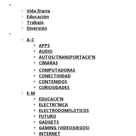
Temas
Vida Diaria
Educación
Trabajo
Diversión
Categorí­as
A-C
APPS
AUDIO
AUTOS/TRANSPORTACIí“N
CíMARAS
COMPUTADORAS
CONECTIVIDAD
CONTENIDOS
CURIOSIDADES
E-M
EDUCACIí“N
ELECTRí“NICA
ELECTRODOMí‰STICOS
FUTURO
GADGETS
GAMING (VIDEOJUEGOS)
INTERNET