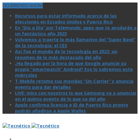
OCURRIENDO AHORA
Recursos para estar informado acerca de las
elecciones en Estados Unidos y Puerto Rico
En “Día a Día” por Telemundo: apps que te ayudarán a
un fantástico año 2023
Volvemos a traerte lo más llamativo del “Super Bowl”
de la tecnologí­a: el CES
Así­ fue el mundo de la tecnologí­a en 2022: un
resumen de lo más destacado del año
¿Ha llegado por la hora de que Google anuncie su
propio “smartwatch” Android? Eso lo sabremos este
miércoles
T-Mobile retoma sus movidas “Un-Carrier” y anuncia
evento para dar detalles
LIVE: mira con nosotros lo que Samsung va a anunciar
en el quinto evento de lo que va del año
Apple confirma licencia e ID de Puerto Rico pronto
podrán añadirse a Apple Wallet