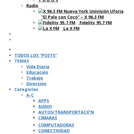
Radio
“El Palo con Coco” – X 96.3 FM
Fidelity 95.7 FM
La X FM
Ví­deos
Podcasts
TODOS LOS “POSTS”
TEMAS
Vida Diaria
Educación
Trabajo
Diversión
Categorí­as
A-C
APPS
AUDIO
AUTOS/TRANSPORTACIí“N
CíMARAS
COMPUTADORAS
CONECTIVIDAD