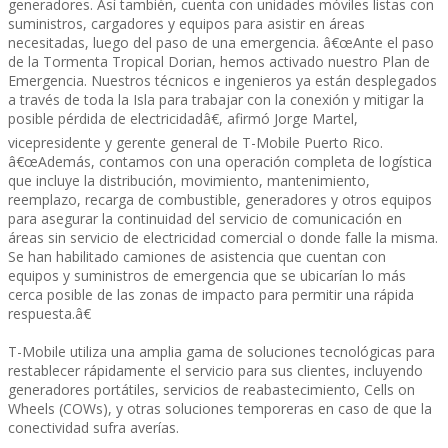
generadores. Así­ también, cuenta con unidades móviles listas con
suministros, cargadores y equipos para asistir en áreas
necesitadas, luego del paso de una emergencia. â€œAnte el paso
de la Tormenta Tropical Dorian, hemos activado nuestro Plan de
Emergencia. Nuestros técnicos e ingenieros ya están desplegados
a través de toda la Isla para trabajar con la conexión y mitigar la
posible pérdida de electricidadâ€, afirmó Jorge Martel,
vicepresidente y gerente general de T-Mobile Puerto Rico.
â€œAdemás, contamos con una operación completa de logí­stica
que incluye la distribución, movimiento, mantenimiento,
reemplazo, recarga de combustible, generadores y otros equipos
para asegurar la continuidad del servicio de comunicación en
áreas sin servicio de electricidad comercial o donde falle la misma.
Se han habilitado camiones de asistencia que cuentan con
equipos y suministros de emergencia que se ubicarí­an lo más
cerca posible de las zonas de impacto para permitir una rápida
respuesta.â€
T-Mobile utiliza una amplia gama de soluciones tecnológicas para
restablecer rápidamente el servicio para sus clientes, incluyendo
generadores portátiles, servicios de reabastecimiento, Cells on
Wheels (COWs), y otras soluciones temporeras en caso de que la
conectividad sufra averí­as.