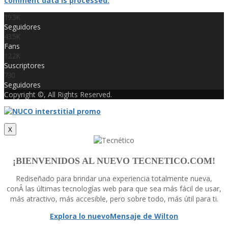
comment data is processed.
19.3K
Seguidores
43.5K
Fans
12.2K
Suscriptores
730
Seguidores
Copyright ©, All Rights Reserved.
X
¡BIENVENIDOS AL NUEVO TECNETICO.COM!
Rediseñado para brindar una experiencia totalmente nueva,
conÂ las últimas tecnologí­as web para que sea más fácil de usar,
más atractivo, más accesible, pero sobre todo, más útil para ti.
Explora lo nuevo
Mensaje de Wilton