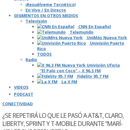
¡Resuélveme Tecnético!
En Vivo / En Directo
SEGMENTOS EN OTROS MEDIOS
Televisión
CNN En Español
Telemundo
UniMás Nueva York
Univisión Puerto
Rico
TODOS
Radio
“El Palo con Coco” – X 96.3 FM
Fidelity 95.7 FM
La X FM
VíDEOS
PODCAST
CONECTIVIDAD
¿SE REPETIRÁ LO QUE LE PASÓ A AT&T, CLARO,
LIBERTY, SPRINT Y T-MOBILE DURANTE “MARÍ­