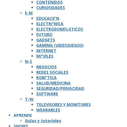
CONTENIDOS
CURIOSIDADES
E-M
EDUCACIí“N
ELECTRí“NICA
ELECTRODOMí‰STICOS
FUTURO
GADGETS
GAMING (VIDEOJUEGOS)
INTERNET
Mí“VILES
N-S
NEGOCIOS
REDES SOCIALES
ROBí“TICA
SALUD/MEDICINA
SEGURIDAD/PRIVACIDAD
SOFTWARE
T-W
TELEVISORES Y MONITORES
WEARABLES
APRENDE
Guí­as y tutoriales
SHOWS