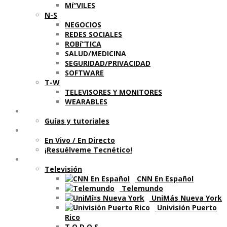
Mí“VILES
N-S
NEGOCIOS
REDES SOCIALES
ROBí“TICA
SALUD/MEDICINA
SEGURIDAD/PRIVACIDAD
SOFTWARE
T-W
TELEVISORES Y MONITORES
WEARABLES
Aprende
Guí­as y tutoriales
Shows
En Vivo / En Directo
¡Resuélveme Tecnético!
Segmentos en otros medios
Televisión
CNN En Español
Telemundo
UniMás Nueva York
Univisión Puerto
Rico
T O D O S