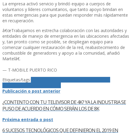
La empresa activó servicio y brindó equipo a cuerpos de
voluntarios y lí­deres comunitarios, que tanto apoyo brindan en
estas emergencias para que puedan responder más rápidamente
en recuperación.
â€œTrabajamos en estrecha colaboración con las autoridades y
entidades de manejo de emergencia en las ubicaciones afectadas
y, tan pronto como se posible, se despliegan equipo para
comenzar cualquier restauración de la red, reabastecimiento de
combustible de generadores y apoyo a la comunidad, añadió
Martelâ€.
— T-MOBILE PUERTO RICO
Etiquetas/tags:
AT&T
Claro
liberty
Puerto Rico
Sprint
T-
Mobile
Telecomunicaciones
Publicación o post anterior
¿CONTENTO CON TU TELEVISOR DE 4K? YA LA INDUSTRIA SE
PUSO DE ACUERDO EN CÓMO SERÁN LOS DE 8K
Próxima entrada o post
6 SUCESOS TECNOLÓGICOS QUE DEFINIERON EL 2019 EN