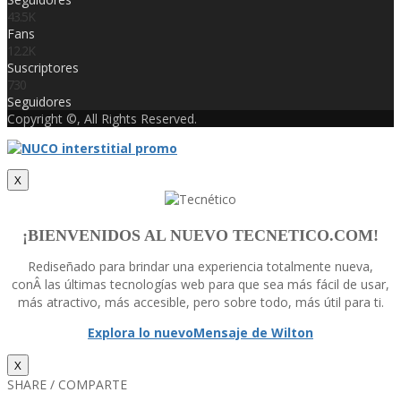
43.5K
Fans
12.2K
Suscriptores
730
Seguidores
Copyright ©, All Rights Reserved.
X
¡BIENVENIDOS AL NUEVO TECNETICO.COM!
Rediseñado para brindar una experiencia totalmente nueva,
conÂ las últimas tecnologí­as web para que sea más fácil de usar,
más atractivo, más accesible, pero sobre todo, más útil para ti.
Explora lo nuevo
Mensaje de Wilton
X
SHARE / COMPARTE