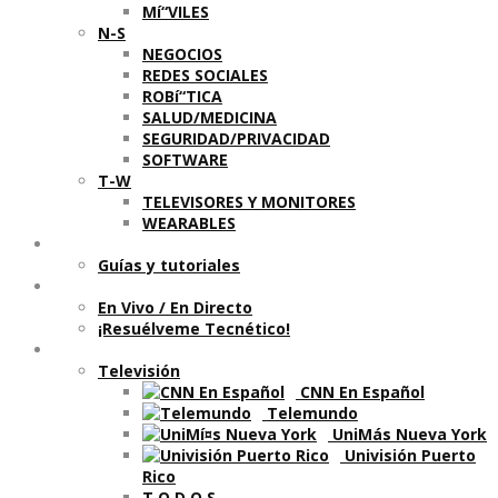
Mí“VILES
N-S
NEGOCIOS
REDES SOCIALES
ROBí“TICA
SALUD/MEDICINA
SEGURIDAD/PRIVACIDAD
SOFTWARE
T-W
TELEVISORES Y MONITORES
WEARABLES
Aprende
Guí­as y tutoriales
Shows
En Vivo / En Directo
¡Resuélveme Tecnético!
Segmentos en otros medios
Televisión
CNN En Español
Telemundo
UniMás Nueva York
Univisión Puerto
Rico
T O D O S