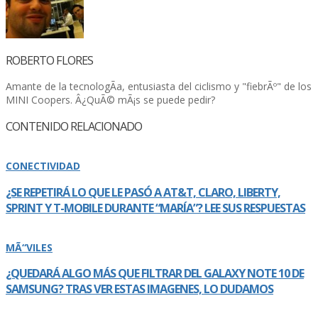
ROBERTO FLORES
Amante de la tecnologÃ­a, entusiasta del ciclismo y "fiebrÃº" de los
MINI Coopers. Â¿QuÃ© mÃ¡s se puede pedir?
CONTENIDO RELACIONADO
CONECTIVIDAD
¿SE REPETIRÁ LO QUE LE PASÓ A AT&T, CLARO, LIBERTY,
SPRINT Y T-MOBILE DURANTE “MARÍ­A”? LEE SUS RESPUESTAS
MÃ“VILES
¿QUEDARÁ ALGO MÁS QUE FILTRAR DEL GALAXY NOTE 10 DE
SAMSUNG? TRAS VER ESTAS IMAGENES, LO DUDAMOS