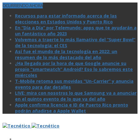
OCURRIENDO AHORA
Recursos para estar informado acerca de las
elecciones en Estados Unidos y Puerto Rico
En “Día a Día” por Telemundo: apps que te ayudarán a
un fantástico año 2023
Volvemos a traerte lo más llamativo del “Super Bowl”
de la tecnologí­a: el CES
Así­ fue el mundo de la tecnologí­a en 2022: un
resumen de lo más destacado del año
¿Ha llegado por la hora de que Google anuncie su
propio “smartwatch” Android? Eso lo sabremos este
miércoles
T-Mobile retoma sus movidas “Un-Carrier” y anuncia
evento para dar detalles
LIVE: mira con nosotros lo que Samsung va a anunciar
en el quinto evento de lo que va del año
Apple confirma licencia e ID de Puerto Rico pronto
podrán añadirse a Apple Wallet