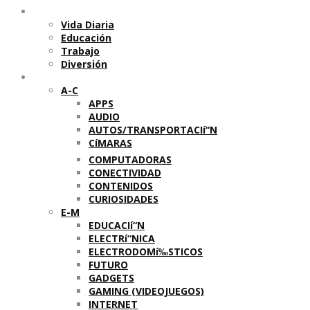
Temas
Vida Diaria
Educación
Trabajo
Diversión
Categorí­as
A-C
APPS
AUDIO
AUTOS/TRANSPORTACIí“N
CíMARAS
COMPUTADORAS
CONECTIVIDAD
CONTENIDOS
CURIOSIDADES
E-M
EDUCACIí“N
ELECTRí“NICA
ELECTRODOMí‰STICOS
FUTURO
GADGETS
GAMING (VIDEOJUEGOS)
INTERNET