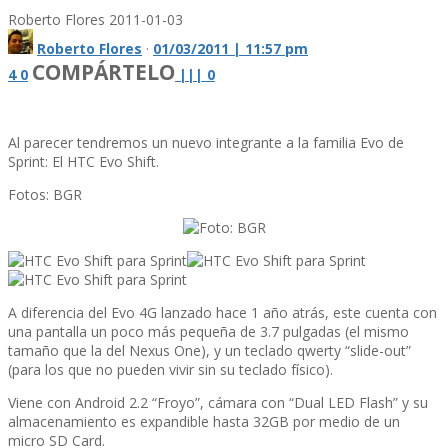
Roberto Flores
2011-01-03
Roberto Flores
·
01/03/2011 | 11:57 pm
COMPÁRTELO
4
0
|
|
|
0
Al parecer tendremos un nuevo integrante a la familia Evo de
Sprint: El HTC Evo Shift.
Fotos: BGR
A diferencia del Evo 4G lanzado hace 1 año atrás, este cuenta con
una pantalla un poco más pequeña de 3.7 pulgadas (el mismo
tamaño que la del Nexus One), y un teclado qwerty “slide-out”
(para los que no pueden vivir sin su teclado fí­sico).
Viene con Android 2.2 “Froyo”, cámara con “Dual LED Flash” y su
almacenamiento es expandible hasta 32GB por medio de un
micro SD Card.