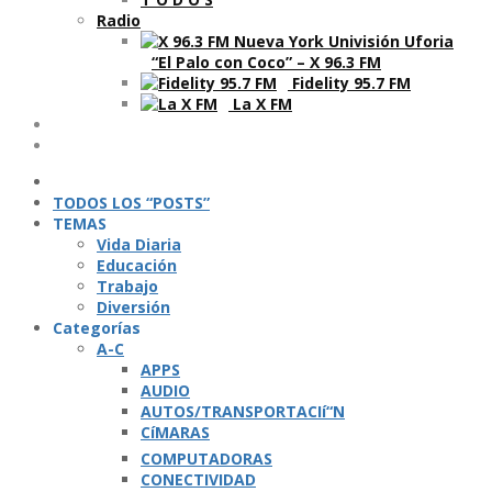
Radio
“El Palo con Coco” – X 96.3 FM
Fidelity 95.7 FM
La X FM
Ví­deos
Podcasts
TODOS LOS “POSTS”
TEMAS
Vida Diaria
Educación
Trabajo
Diversión
Categorí­as
A-C
APPS
AUDIO
AUTOS/TRANSPORTACIí“N
CíMARAS
COMPUTADORAS
CONECTIVIDAD