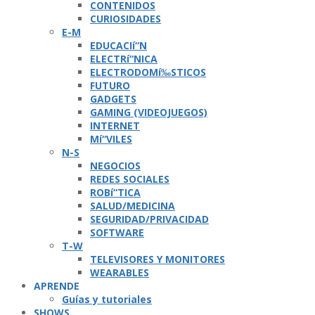
CONTENIDOS
CURIOSIDADES
E-M
EDUCACIí“N
ELECTRí“NICA
ELECTRODOMí‰STICOS
FUTURO
GADGETS
GAMING (VIDEOJUEGOS)
INTERNET
Mí“VILES
N-S
NEGOCIOS
REDES SOCIALES
ROBí“TICA
SALUD/MEDICINA
SEGURIDAD/PRIVACIDAD
SOFTWARE
T-W
TELEVISORES Y MONITORES
WEARABLES
APRENDE
Guí­as y tutoriales
SHOWS