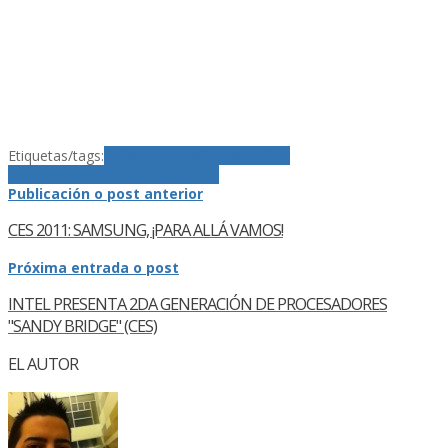
Etiquetas/tags:
2.2
4G
Android
Celulares
CES
2011
Evo
FroYo
HTC
Sense
Sprint
Publicación o post anterior
CES 2011: SAMSUNG, ¡PARA ALLÁ VAMOS!
Próxima entrada o post
INTEL PRESENTA 2DA GENERACIÓN DE PROCESADORES
"SANDY BRIDGE" (CES)
EL AUTOR