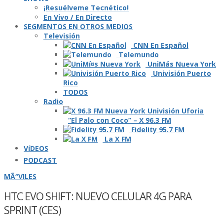
¡Resuélveme Tecnético!
En Vivo / En Directo
SEGMENTOS EN OTROS MEDIOS
Televisión
CNN En Español
Telemundo
UniMás Nueva York
Univisión Puerto
Rico
TODOS
Radio
“El Palo con Coco” – X 96.3 FM
Fidelity 95.7 FM
La X FM
VíDEOS
PODCAST
MÃ“VILES
HTC EVO SHIFT: NUEVO CELULAR 4G PARA
SPRINT (CES)