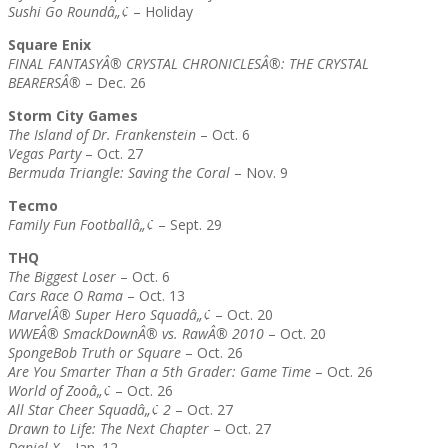
Sushi Go Roundâ„¢
– Holiday
Square Enix
FINAL FANTASYÂ® CRYSTAL CHRONICLESÂ®: THE CRYSTAL
BEARERSÂ®
– Dec. 26
Storm City Games
The Island of Dr. Frankenstein
– Oct. 6
Vegas Party
– Oct. 27
Bermuda Triangle: Saving the Coral
– Nov. 9
Tecmo
Family Fun Footballâ„¢
– Sept. 29
THQ
The Biggest Loser
– Oct. 6
Cars Race O Rama
– Oct. 13
MarvelÂ® Super Hero Squadâ„¢
– Oct. 20
WWEÂ® SmackDownÂ® vs. RawÂ® 2010
– Oct. 20
SpongeBob Truth or Square
– Oct. 26
Are You Smarter Than a 5th Grader: Game Time
– Oct. 26
World of Zooâ„¢
– Oct. 26
All Star Cheer Squadâ„¢ 2
– Oct. 27
Drawn to Life: The Next Chapter
– Oct. 27
Daniel X
– Jan. 12