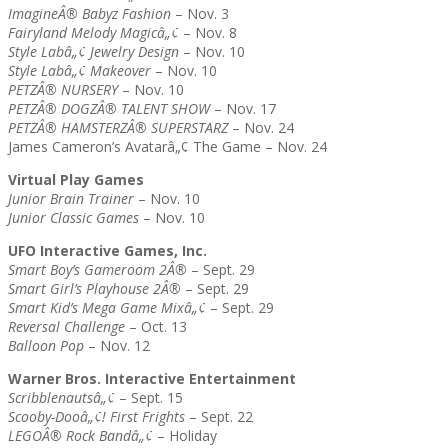
ImagineÂ® Babyz Fashion
– Nov. 3
Fairyland Melody Magicâ„¢
– Nov. 8
Style Labâ„¢ Jewelry Design
– Nov. 10
Style Labâ„¢ Makeover
– Nov. 10
PETZÂ® NURSERY
– Nov. 10
PETZÂ® DOGZÂ® TALENT SHOW
– Nov. 17
PETZÂ® HAMSTERZÂ® SUPERSTARZ
– Nov. 24
James Cameron’s Avatarâ„¢ The Game – Nov. 24
Virtual Play Games
Junior Brain Trainer
– Nov. 10
Junior Classic Games
– Nov. 10
UFO Interactive Games, Inc.
Smart Boy’s Gameroom 2Â®
– Sept. 29
Smart Girl’s Playhouse 2Â®
– Sept. 29
Smart Kid’s Mega Game Mixâ„¢
– Sept. 29
Reversal Challenge
– Oct. 13
Balloon Pop
– Nov. 12
Warner Bros. Interactive Entertainment
Scribblenautsâ„¢
– Sept. 15
Scooby-Dooâ„¢! First Frights
– Sept. 22
LEGOÂ® Rock Bandâ„¢
– Holiday