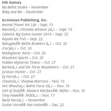
505 Games
My Ballet Studio
– November
Baby and Me
– November
Activision Publishing, Inc.
Animal Planet Vet Life
– Sept. 15
Marvelâ„¢: Ultimate Alliance 2â„¢
– Sept. 15
Cabela’s Big Game Hunter 2010
– Sept. 22
Rapala We Fish
– Sept. 22
BakuganÂ® Battle Brawlers â„¢
– Oct. 20
iCarlyâ„¢
– Oct. 20
Madagascar Kartz
– Oct. 20
Mountain Sports
– Oct. 20
Hidden Mysteries Titanic
– Oct. 27
Barbieâ„¢ and the Three Musketeers
– Oct. 27
Jurassic Hunter
– Oct. 27
DJ Heroâ„¢
– Oct. 27
Chaoticâ„¢: Shadow Warriors
– Nov. 10
Hot Wheelsâ„¢ Battle Force 5â„¢
– Nov. 10
Call of DutyÂ®: Modern WarfareÂ®: Reflex
– Nov. 10
Tony HawkÂ®: RIDEâ„¢
– Nov. 17
Band Heroâ„¢
– November
Guitar HeroÂ® Van HalenÂ®
– Dec. 22