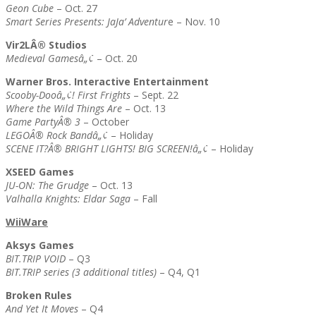
Geon Cube
– Oct. 27
Smart Series Presents: JaJa’ Adventur
e – Nov. 10
Vir2LÂ® Studios
Medieval Gamesâ„¢
– Oct. 20
Warner Bros. Interactive Entertainment
Scooby-Dooâ„¢! First Frights
– Sept. 22
Where the Wild Things Are
– Oct. 13
Game PartyÂ® 3
– October
LEGOÂ® Rock Bandâ„¢
– Holiday
SCENE IT?Â® BRIGHT LIGHTS! BIG SCREEN!â„¢
– Holiday
XSEED Games
JU-ON: The Grudge
– Oct. 13
Valhalla Knights: Eldar Saga
– Fall
WiiWare
Aksys Games
BIT.TRIP VOID
– Q3
BIT.TRIP series (3 additional titles)
– Q4, Q1
Broken Rules
And Yet It Moves
– Q4