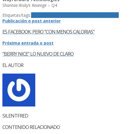
Shantae:Risky’s Revenge
– Q4
Etiquetas/tags:
DSi
Nintendo
Nintendo DS
Nintendo Wii
Wii
Publicación o post anterior
ES FACEBOOK, PERO "CON MENOS CALORIAS"
Próxima entrada o post
"BERRY NICE" LO NUEVO DE CLARO
EL AUTOR
SILENTFRED
CONTENIDO RELACIONADO