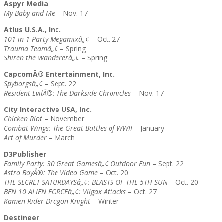
Aspyr Media
My Baby and Me
– Nov. 17
Atlus U.S.A., Inc.
101-in-1 Party Megamixâ„¢
– Oct. 27
Trauma Teamâ„¢
– Spring
Shiren the Wandererâ„¢
– Spring
CapcomÂ® Entertainment, Inc.
Spyborgsâ„¢
– Sept. 22
Resident EvilÂ®: The Darkside Chronicles
– Nov. 17
City Interactive USA, Inc.
Chicken Riot
– November
Combat Wings: The Great Battles of WWII
– January
Art of Murder
– March
D3Publisher
Family Party: 30 Great Gamesâ„¢ Outdoor Fun
– Sept. 22
Astro BoyÂ®: The Video Game
– Oct. 20
THE SECRET SATURDAYSâ„¢: BEASTS OF THE 5TH SUN
– Oct. 20
BEN 10 ALIEN FORCEâ„¢: Vilgax Attacks
– Oct. 27
Kamen Rider Dragon Knight
– Winter
Destineer