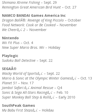
Shimano Xtreme Fishing
– Sept. 29
Remington Great American Bird Hunt
– Oct. 27
NAMCO BANDAI Games America Inc
Dragon BallÂ®: Revenge of King Piccolo
– October
Food Network: Cook or Be Cooked
– November
We Cheerâ„¢ 2
– November
Nintendo
Wii Fit Plus
– Oct. 4
New Super Mario Bros. Wii
– Holiday
Playlogic
Sudoku Ball Detective
– Sept. 22
SEGAÂ®
Wacky World of Sportsâ„¢
– Sept. 22
Mario & Sonic at the Olympic Winter Gamesâ„¢
– Oct. 13
Planet 51
– Nov. 17
Jambo! Safari:â„¢ Animal Rescue
– Q4
Sonic & Sega All-Stars Racingâ„¢
– Feb. 10
Super Monkey Ball Step & Rollâ„¢
– Early 2010
SouthPeak Games
My Baby First Stepsâ„¢
– Holiday