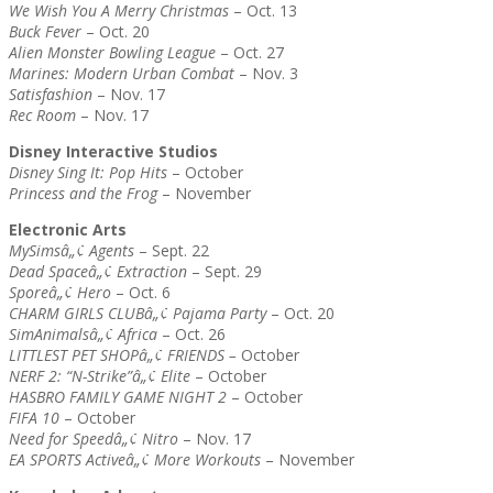
We Wish You A Merry Christmas
– Oct. 13
Buck Fever
– Oct. 20
Alien Monster Bowling League
– Oct. 27
Marines: Modern Urban Combat
– Nov. 3
Satisfashion
– Nov. 17
Rec Room
– Nov. 17
Disney Interactive Studios
Disney Sing It: Pop Hits
– October
Princess and the Frog
– November
Electronic Arts
MySimsâ„¢ Agents
– Sept. 22
Dead Spaceâ„¢ Extraction
– Sept. 29
Sporeâ„¢ Hero
– Oct. 6
CHARM GIRLS CLUBâ„¢ Pajama Party
– Oct. 20
SimAnimalsâ„¢ Africa
– Oct. 26
LITTLEST PET SHOPâ„¢ FRIENDS –
October
NERF 2: “N-Strike”â„¢ Elite
– October
HASBRO FAMILY GAME NIGHT 2
– October
FIFA 10
– October
Need for Speedâ„¢ Nitro
– Nov. 17
EA SPORTS Activeâ„¢ More Workouts
– November