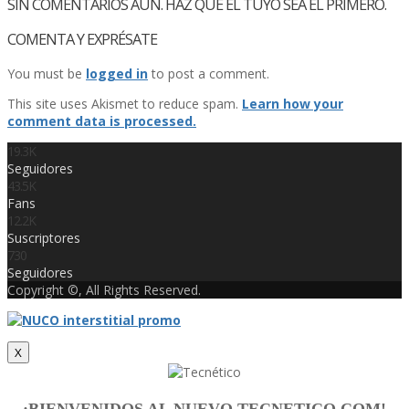
SIN COMENTARIOS AÚN. HAZ QUE EL TUYO SEA EL PRIMERO.
COMENTA Y EXPRÉSATE
You must be
logged in
to post a comment.
This site uses Akismet to reduce spam.
Learn how your
comment data is processed.
19.3K
Seguidores
43.5K
Fans
12.2K
Suscriptores
730
Seguidores
Copyright ©, All Rights Reserved.
X
¡BIENVENIDOS AL NUEVO TECNETICO.COM!