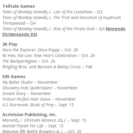
Telltale Games
Tales of Monkey Islandâ„¢: Lair of the Leviathan
– Q3
Tales of Monkey Islandâ„¢: The Trial and Execution of Guybrush
Threepwood
– Q4
Tales of Monkey Islandâ„¢: Rise of the Pirate God
– Q4
Nintendo
DS/Nintendo DSi
2K Play
Dora the Explorer: Dora Puppy
– Oct. 26
Ni Hao, Kai-Lan: New Year’s Celebration
– Oct. 26
The Backyardigans
– Oct. 26
Ringling Bros. and Barnum & Bailey Circus
– Fall
505 Games
My Ballet Studio
– November
Discovery Kids SpiderQuest
– November
Dream Diary
– November
Picture Perfect Hair Salon
– November
IL2 Sturmovik: Birds of Prey
– Sept. 15
Activision Publishing, Inc.
Marvelâ„¢: Ultimate Alliance 2â„¢
– Sept. 15
Animal Planet Vet Life
– Sept. 15
Bakugan Â® Battle Brawlers â„¢
– Oct. 20