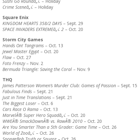
Sushi Go Roundâ„¢
– Holiday
Crime Sceneâ„¢
– Holiday
Square Enix
KINGDOM HEARTS 358/2 DAYS
– Sept. 29
SPACE INVADERS EXTREMEâ„¢ 2
– Oct. 20
Storm City Games
Hands On! Tangrams
– Oct. 13
Jewel Master Egypt
– Oct. 20
Flaw
– Oct. 27
Foto Frenzy
– Nov. 2
Bermuda Triangle: Saving the Coral
– Nov. 9
THQ
James Patterson Women’s Murder Club: Games of Passion
– Sept. 15
Fabulous Finds
– Sept. 21
Just in Time Translations
– Sept. 21
The Biggest Loser
– Oct. 6
Cars Race O Rama
– Oct. 13
MarvelÂ® Super Hero Squadâ„¢
– Oct. 20
WWEÂ® SmackDownÂ® vs. RawÂ® 2010
– Oct. 20
Are You Smarter Than a 5th Grader: Game Time
– Oct. 26
World of Zooâ„¢
– Oct. 26
SpongeBob Truth or Square
– Oct. 26