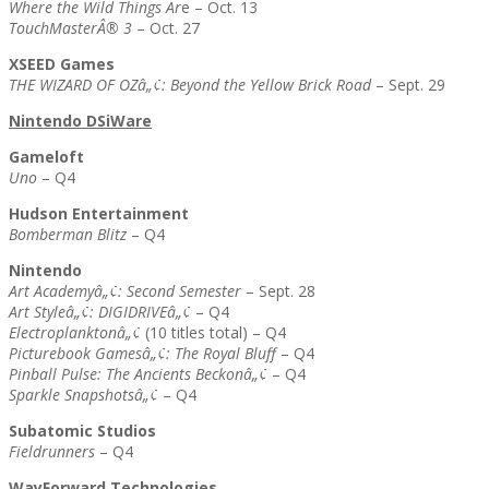
Where the Wild Things Ar
e – Oct. 13
TouchMasterÂ® 3
– Oct. 27
XSEED Games
THE WIZARD OF OZâ„¢: Beyond the Yellow Brick Road
– Sept. 29
Nintendo DSiWare
Gameloft
Uno
– Q4
Hudson Entertainment
Bomberman Blitz
– Q4
Nintendo
Art Academyâ„¢: Second Semester
– Sept. 28
Art Styleâ„¢: DIGIDRIVEâ„¢
– Q4
Electroplanktonâ„¢
(10 titles total) – Q4
Picturebook Gamesâ„¢: The Royal Bluff
– Q4
Pinball Pulse: The Ancients Beckonâ„¢
– Q4
Sparkle Snapshotsâ„¢
– Q4
Subatomic Studios
Fieldrunners
– Q4
WayForward Technologies