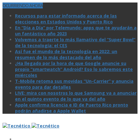
OCURRIENDO AHORA
Recursos para estar informado acerca de las
elecciones en Estados Unidos y Puerto Rico
En “Día a Día” por Telemundo: apps que te ayudarán a
un fantástico año 2023
Volvemos a traerte lo más llamativo del “Super Bowl”
de la tecnologí­a: el CES
Así­ fue el mundo de la tecnologí­a en 2022: un
resumen de lo más destacado del año
¿Ha llegado por la hora de que Google anuncie su
propio “smartwatch” Android? Eso lo sabremos este
miércoles
T-Mobile retoma sus movidas “Un-Carrier” y anuncia
evento para dar detalles
LIVE: mira con nosotros lo que Samsung va a anunciar
en el quinto evento de lo que va del año
Apple confirma licencia e ID de Puerto Rico pronto
podrán añadirse a Apple Wallet