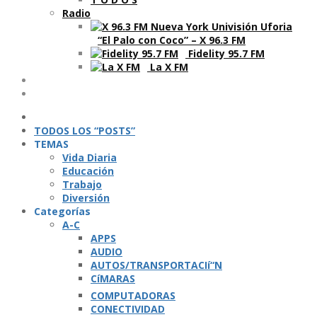
Radio
“El Palo con Coco” – X 96.3 FM
Fidelity 95.7 FM
La X FM
Ví­deos
Podcasts
TODOS LOS “POSTS”
TEMAS
Vida Diaria
Educación
Trabajo
Diversión
Categorí­as
A-C
APPS
AUDIO
AUTOS/TRANSPORTACIí“N
CíMARAS
COMPUTADORAS
CONECTIVIDAD