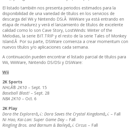
El listado también nos presenta periodos estimados para la
disponibilidad de una variedad de tí­tulos en los servicios de
descarga del Wii y Nintendo DSi.Â WiiWare ya está entrando en
etapa de madurez y verá el lanzamiento de tí­tulos de excelente
calidad como lo son Cave Story, LostWinds: Winter of the
Melodias, la serie BIT.TRIP y el resto de la serie Tales of Monkey
Island.Â Por su parte, DSiWare comienza a crear momentum con
nuevos tí­tulos y/o aplicaciones cada semana.
A continuación pueden encontrar el listado parcial de tí­tulos para
Wii, WiiWare, Nintendo DS/DSi y DSiWare:
Wii
2K Sports
NHLÂ® 2K10
– Sept. 15
Baseball Blast!
– Sept. 28
NBA 2K10
– Oct. 6
2K Play
Dora the Explorerâ„¢: Dora Saves the Crystal Kingdomâ„¢
– Fall
Ni Hao, Kai-Lan: Super Game Day
– Fall
Ringling Bros. and Barnum & Baileyâ„¢ Circus
– Fall