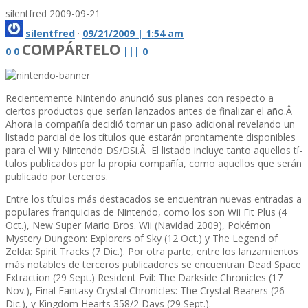
silentfred
2009-09-21
silentfred
·
09/21/2009 | 1:54 am
COMPÁRTELO
0
0
|
|
|
0
Recientemente Nintendo anunció sus planes con respecto a
ciertos productos que serí­an lanzados antes de finalizar el año.Â
Ahora la compañí­a decidió tomar un paso adicional revelando un
listado parcial de los tí­tulos que estarán prontamente disponibles
para el Wii y Nintendo DS/DSi.Â El listado incluye tanto aquellos tí­
tulos publicados por la propia compañí­a, como aquellos que serán
publicado por terceros.
Entre los tí­tulos más destacados se encuentran nuevas entradas a
populares franquicias de Nintendo, como los son Wii Fit Plus (4
Oct.), New Super Mario Bros. Wii (Navidad 2009), Pokémon
Mystery Dungeon: Explorers of Sky (12 Oct.) y The Legend of
Zelda: Spirit Tracks (7 Dic.). Por otra parte, entre los lanzamientos
más notables de terceros publicadores se encuentran Dead Space
Extraction (29 Sept.) Resident Evil: The Darkside Chronicles (17
Nov.), Final Fantasy Crystal Chronicles: The Crystal Bearers (26
Dic.), y Kingdom Hearts 358/2 Days (29 Sept.).