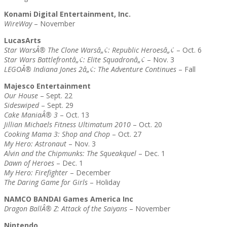
Konami Digital Entertainment, Inc.
WireWay
– November
LucasArts
Star WarsÂ® The Clone Warsâ„¢: Republic Heroesâ„¢
– Oct. 6
Star Wars Battlefrontâ„¢: Elite Squadronâ„¢
– Nov. 3
LEGOÂ® Indiana Jones 2â„¢: The Adventure Continues
– Fall
Majesco Entertainment
Our House
– Sept. 22
Sideswiped
– Sept. 29
Cake ManiaÂ® 3
– Oct. 13
Jillian Michaels Fitness Ultimatum 2010
– Oct. 20
Cooking Mama 3: Shop and Chop
– Oct. 27
My Hero: Astronaut
– Nov. 3
Alvin and the Chipmunks: The Squeakquel
– Dec. 1
Dawn of Heroes
– Dec. 1
My Hero: Firefighter
– December
The Daring Game for Girls
– Holiday
NAMCO BANDAI Games America Inc
Dragon BallÂ® Z: Attack of the Saiyans
– November
Nintendo