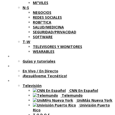
Mí“VILES
N-S
NEGOCIOS
REDES SOCIALES
ROBí“TICA
SALUD/MEDICINA
SEGURIDAD/PRIVACIDAD
SOFTWARE
T-W
TELEVISORES Y MONITORES
WEARABLES
Aprende
Guí­as y tutoriales
Shows
En Vivo / En Directo
¡Resuélveme Tecnético!
Segmentos en otros medios
Televisión
CNN En Español
Telemundo
UniMás Nueva York
Univisión Puerto
Rico
T O D O S