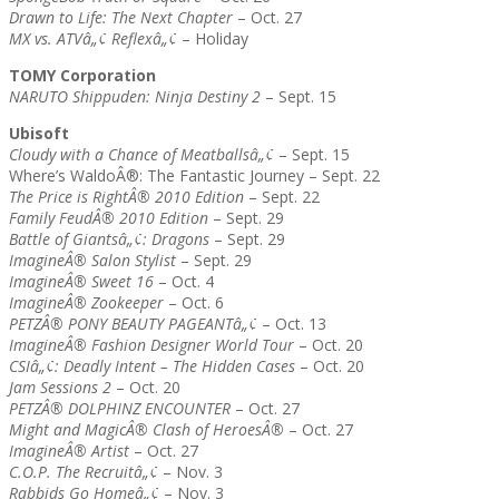
Drawn to Life: The Next Chapter
– Oct. 27
MX vs. ATVâ„¢ Reflexâ„¢
– Holiday
TOMY Corporation
NARUTO Shippuden: Ninja Destiny 2
– Sept. 15
Ubisoft
Cloudy with a Chance of Meatballsâ„¢
– Sept. 15
Where’s WaldoÂ®: The Fantastic Journey – Sept. 22
The Price is RightÂ® 2010 Edition
– Sept. 22
Family FeudÂ® 2010 Edition
– Sept. 29
Battle of Giantsâ„¢: Dragons
– Sept. 29
ImagineÂ® Salon Stylist
– Sept. 29
ImagineÂ® Sweet 16
– Oct. 4
ImagineÂ® Zookeeper
– Oct. 6
PETZÂ® PONY BEAUTY PAGEANTâ„¢
– Oct. 13
ImagineÂ® Fashion Designer World Tour
– Oct. 20
CSIâ„¢: Deadly Intent – The Hidden Cases
– Oct. 20
Jam Sessions 2
– Oct. 20
PETZÂ® DOLPHINZ ENCOUNTER
– Oct. 27
Might and MagicÂ® Clash of HeroesÂ®
– Oct. 27
ImagineÂ® Artist
– Oct. 27
C.O.P. The Recruitâ„¢
– Nov. 3
Rabbids Go Homeâ„¢
– Nov. 3