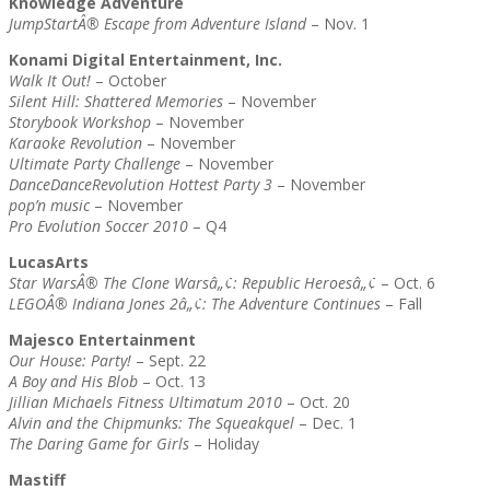
Knowledge Adventure
JumpStartÂ® Escape from Adventure Island
– Nov. 1
Konami Digital Entertainment, Inc.
Walk It Out!
– October
Silent Hill: Shattered Memories
– November
Storybook Workshop
– November
Karaoke Revolution
– November
Ultimate Party Challenge
– November
DanceDanceRevolution Hottest Party 3
– November
pop’n music
– November
Pro Evolution Soccer 2010
– Q4
LucasArts
Star WarsÂ® The Clone Warsâ„¢: Republic Heroesâ„¢
– Oct. 6
LEGOÂ® Indiana Jones 2â„¢: The Adventure Continues
– Fall
Majesco Entertainment
Our House: Party!
– Sept. 22
A Boy and His Blob
– Oct. 13
Jillian Michaels Fitness Ultimatum 2010
– Oct. 20
Alvin and the Chipmunks: The Squeakquel
– Dec. 1
The Daring Game for Girls
– Holiday
Mastiff