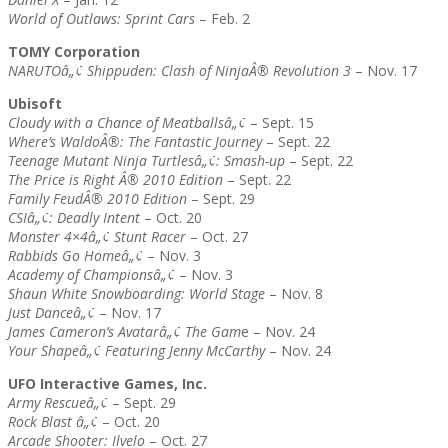
World of Outlaws: Sprint Cars
– Feb. 2
TOMY Corporation
NARUTOâ„¢ Shippuden: Clash of NinjaÂ® Revolution 3
– Nov. 17
Ubisoft
Cloudy with a Chance of Meatballsâ„¢
– Sept. 15
Where’s WaldoÂ®: The Fantastic Journey
– Sept. 22
Teenage Mutant Ninja Turtlesâ„¢: Smash-up
– Sept. 22
The Price is Right Â® 2010 Edition
– Sept. 22
Family FeudÂ® 2010 Edition
– Sept. 29
CSIâ„¢: Deadly Intent
– Oct. 20
Monster 4×4â„¢ Stunt Racer
– Oct. 27
Rabbids Go Homeâ„¢
– Nov. 3
Academy of Championsâ„¢
– Nov. 3
Shaun White Snowboarding: World Stage
– Nov. 8
Just Danceâ„¢
– Nov. 17
James Cameron’s Avatarâ„¢ The Gam
e – Nov. 24
Your Shapeâ„¢ Featuring Jenny McCarthy
– Nov. 24
UFO Interactive Games, Inc.
Army Rescueâ„¢
– Sept. 29
Rock Blast â„¢
– Oct. 20
Arcade Shooter: Ilvelo
– Oct. 27