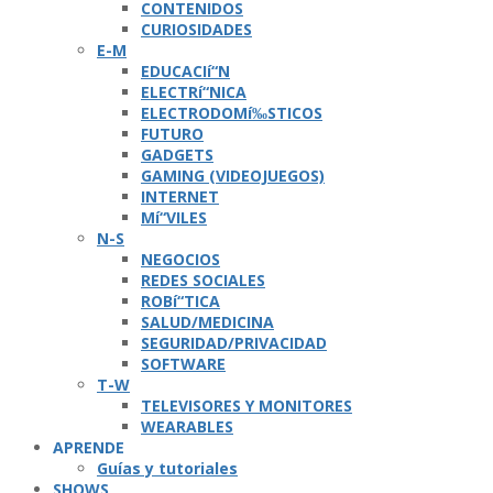
CONTENIDOS
CURIOSIDADES
E-M
EDUCACIí“N
ELECTRí“NICA
ELECTRODOMí‰STICOS
FUTURO
GADGETS
GAMING (VIDEOJUEGOS)
INTERNET
Mí“VILES
N-S
NEGOCIOS
REDES SOCIALES
ROBí“TICA
SALUD/MEDICINA
SEGURIDAD/PRIVACIDAD
SOFTWARE
T-W
TELEVISORES Y MONITORES
WEARABLES
APRENDE
Guí­as y tutoriales
SHOWS