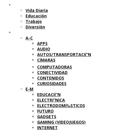
Temas
Vida Diaria
Educación
Trabajo
Diversión
Categorí­as
A-C
APPS
AUDIO
AUTOS/TRANSPORTACIí“N
CíMARAS
COMPUTADORAS
CONECTIVIDAD
CONTENIDOS
CURIOSIDADES
E-M
EDUCACIí“N
ELECTRí“NICA
ELECTRODOMí‰STICOS
FUTURO
GADGETS
GAMING (VIDEOJUEGOS)
INTERNET