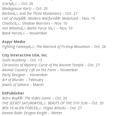
iCarlyâ„¢
– Oct. 20
Madagascar Kartz
– Oct. 20
Barbieâ„¢ and the Three Musketeers
– Oct. 27
Call of DutyÂ®: Modern WarfareÂ®: Mobilized
– Nov. 10
Chaoticâ„¢: Shadow Warriors
– Nov. 10
Hot Wheelsâ„¢ Battle Force 5â„¢
– Nov. 10
Band Heroâ„¢
– November
Aspyr Media
Fighting Fantasyâ„¢: The Warlock of Firetop Mountain
– Oct. 26
City Interactive USA, Inc.
Sushi Academy
– Oct. 13
Chronicles of Mystery: Curse of the Ancient Temple
– Oct. 27
Animal Country: Life on the Farm
– November
Party Designer
– November
Art of Murder
– February
Jewels of Sahara
– March
D3Publisher
Astro BoyÂ®: The Video Game
– Oct. 20
THE SECRET SATURDAYSâ„¢: BEASTS OF THE 5TH SUN
– Oct. 20
BEN 10 ALIEN FORCEâ„¢: Vilgax Attacks
– Oct. 27
Kamen Rider Dragon Knight
– Winter