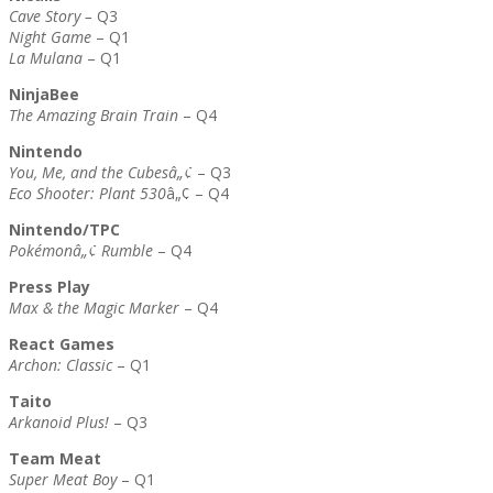
Cave Story –
Q3
Night Game
– Q1
La Mulana
– Q1
NinjaBee
The Amazing Brain Train
– Q4
Nintendo
You, Me, and the Cubesâ„¢
– Q3
Eco Shooter: Plant 530
â„¢ – Q4
Nintendo/TPC
Pokémonâ„¢ Rumble
– Q4
Press Play
Max & the Magic Marker
– Q4
React Games
Archon: Classic
– Q1
Taito
Arkanoid Plus!
– Q3
Team Meat
Super Meat Boy
– Q1