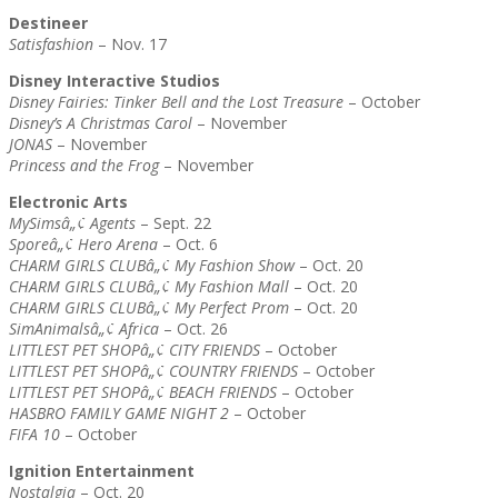
Destineer
Satisfashion
– Nov. 17
Disney Interactive Studios
Disney Fairies: Tinker Bell and the Lost Treasure
– October
Disney’s A Christmas Carol
– November
JONAS
– November
Princess and the Frog
– November
Electronic Arts
MySimsâ„¢ Agents
– Sept. 22
Sporeâ„¢ Hero Arena
– Oct. 6
CHARM GIRLS CLUBâ„¢ My Fashion Show
– Oct. 20
CHARM GIRLS CLUBâ„¢ My Fashion Mall
– Oct. 20
CHARM GIRLS CLUBâ„¢ My Perfect Prom
– Oct. 20
SimAnimalsâ„¢ Africa
– Oct. 26
LITTLEST PET SHOPâ„¢ CITY FRIENDS
– October
LITTLEST PET SHOPâ„¢ COUNTRY FRIENDS
– October
LITTLEST PET SHOPâ„¢ BEACH FRIENDS
– October
HASBRO FAMILY GAME NIGHT 2
– October
FIFA 10
– October
Ignition Entertainment
Nostalgia
– Oct. 20