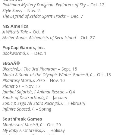
Pokémon Mystery Dungeon: Explorers of Sky
– Oct. 12
Style Savvy
– Nov. 2
The Legend of Zelda: Spirit Tracks
– Dec. 7
NIS America
A Witch’s Tale
– Oct. 6
Atelier Annie: Alchemists of Sera Island
– Oct. 27
PopCap Games, Inc.
Bookwormâ„¢
– Dec. 1
SEGAÂ®
Bleach:â„¢ The 3rd Phantom
– Sept. 15
Mario & Sonic at the Olympic Winter Gamesâ„¢
– Oct. 13
Phantasy Starâ„¢ Zero
– Nov. 10
Planet 51
– Nov. 17
Jambo! Safari:â„¢ Animal Rescue
– Q4
Sands of Destructionâ„¢
– January
Sonic & Sega All-Stars Racingâ„¢
– February
Infinite Spaceâ„¢
– Spring
SouthPeak Games
Montessori Musicâ„¢
– Oct. 20
My Baby First Stepsâ„¢
– Holiday