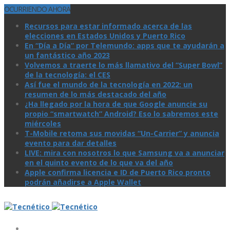
OCURRIENDO AHORA
Recursos para estar informado acerca de las
elecciones en Estados Unidos y Puerto Rico
En “Día a Día” por Telemundo: apps que te ayudarán a
un fantástico año 2023
Volvemos a traerte lo más llamativo del “Super Bowl”
de la tecnologí­a: el CES
Así­ fue el mundo de la tecnologí­a en 2022: un
resumen de lo más destacado del año
¿Ha llegado por la hora de que Google anuncie su
propio “smartwatch” Android? Eso lo sabremos este
miércoles
T-Mobile retoma sus movidas “Un-Carrier” y anuncia
evento para dar detalles
LIVE: mira con nosotros lo que Samsung va a anunciar
en el quinto evento de lo que va del año
Apple confirma licencia e ID de Puerto Rico pronto
podrán añadirse a Apple Wallet