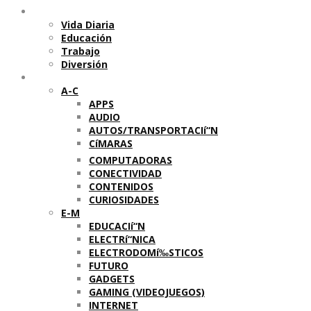
Temas
Vida Diaria
Educación
Trabajo
Diversión
Categorí­as
A-C
APPS
AUDIO
AUTOS/TRANSPORTACIí“N
CíMARAS
COMPUTADORAS
CONECTIVIDAD
CONTENIDOS
CURIOSIDADES
E-M
EDUCACIí“N
ELECTRí“NICA
ELECTRODOMí‰STICOS
FUTURO
GADGETS
GAMING (VIDEOJUEGOS)
INTERNET