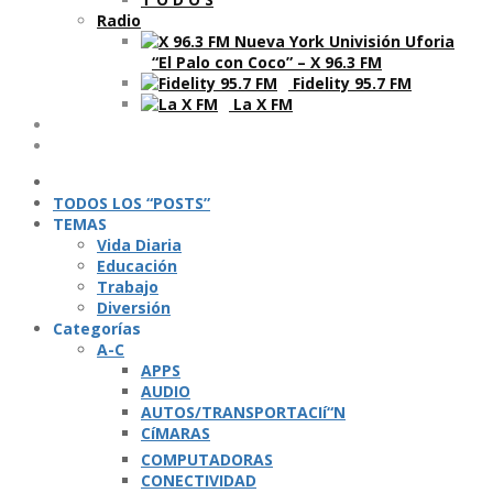
Radio
“El Palo con Coco” – X 96.3 FM
Fidelity 95.7 FM
La X FM
Ví­deos
Podcasts
TODOS LOS “POSTS”
TEMAS
Vida Diaria
Educación
Trabajo
Diversión
Categorí­as
A-C
APPS
AUDIO
AUTOS/TRANSPORTACIí“N
CíMARAS
COMPUTADORAS
CONECTIVIDAD