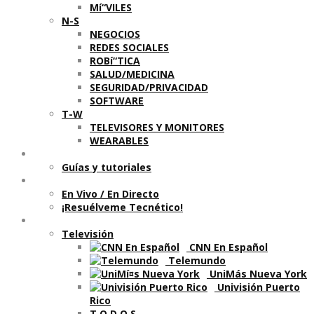
Mí“VILES
N-S
NEGOCIOS
REDES SOCIALES
ROBí“TICA
SALUD/MEDICINA
SEGURIDAD/PRIVACIDAD
SOFTWARE
T-W
TELEVISORES Y MONITORES
WEARABLES
Aprende
Guí­as y tutoriales
Shows
En Vivo / En Directo
¡Resuélveme Tecnético!
Segmentos en otros medios
Televisión
CNN En Español
Telemundo
UniMás Nueva York
Univisión Puerto
Rico
T O D O S