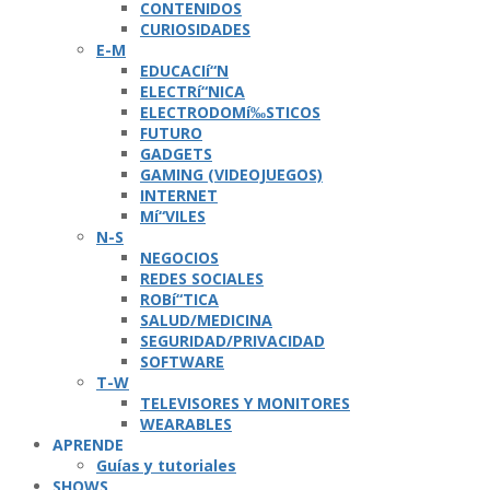
CONTENIDOS
CURIOSIDADES
E-M
EDUCACIí“N
ELECTRí“NICA
ELECTRODOMí‰STICOS
FUTURO
GADGETS
GAMING (VIDEOJUEGOS)
INTERNET
Mí“VILES
N-S
NEGOCIOS
REDES SOCIALES
ROBí“TICA
SALUD/MEDICINA
SEGURIDAD/PRIVACIDAD
SOFTWARE
T-W
TELEVISORES Y MONITORES
WEARABLES
APRENDE
Guí­as y tutoriales
SHOWS