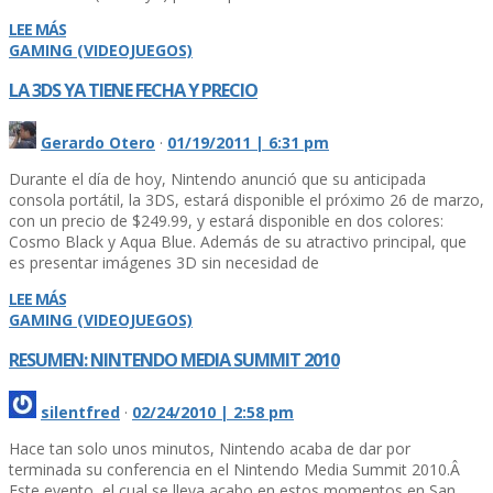
LEE MÁS
GAMING (VIDEOJUEGOS)
LA 3DS YA TIENE FECHA Y PRECIO
Gerardo Otero
·
01/19/2011 | 6:31 pm
Durante el dí­a de hoy, Nintendo anunció que su anticipada
consola portátil, la 3DS, estará disponible el próximo 26 de marzo,
con un precio de $249.99, y estará disponible en dos colores:
Cosmo Black y Aqua Blue. Además de su atractivo principal, que
es presentar imágenes 3D sin necesidad de
LEE MÁS
GAMING (VIDEOJUEGOS)
RESUMEN: NINTENDO MEDIA SUMMIT 2010
silentfred
·
02/24/2010 | 2:58 pm
Hace tan solo unos minutos, Nintendo acaba de dar por
terminada su conferencia en el Nintendo Media Summit 2010.Â
Este evento, el cual se lleva acabo en estos momentos en San