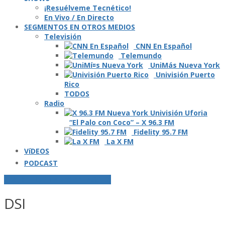
¡Resuélveme Tecnético!
En Vivo / En Directo
SEGMENTOS EN OTROS MEDIOS
Televisión
CNN En Español
Telemundo
UniMás Nueva York
Univisión Puerto
Rico
TODOS
Radio
“El Palo con Coco” – X 96.3 FM
Fidelity 95.7 FM
La X FM
VíDEOS
PODCAST
POSTS ETIQUETADOS O "TAGGED"
DSI