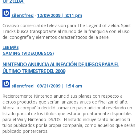
OF ZELDA”
silentfred
·
12/09/2009 | 8:11 pm
Creativo comercial de televisión para The Legend of Zelda: Spirit
Tracks busca transportarte al mundo de la franquicia con el uso
de iconografí­a y elementos caracterí­sticos de la serie.
LEE MÁS
GAMING (VIDEOJUEGOS)
NINTENDO ANUNCIA ALINEACIÓN DE JUEGOS PARA EL
ÚLTIMO TRIMESTRE DEL 2009
silentfred
·
09/21/2009 | 1:54 am
Recientemente Nintendo anunció sus planes con respecto a
ciertos productos que serí­an lanzados antes de finalizar el año.
Ahora la compañí­a decidió tomar un paso adicional revelando un
listado parcial de los tí­tulos que estarán prontamente disponibles
para el Wii y Nintendo DS/DSi. El listado incluye tanto aquellos tí­
tulos publicados por la propia compañí­a, como aquellos que serán
publicado por terceros.