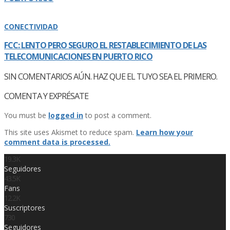
CONECTIVIDAD
FCC: LENTO PERO SEGURO EL RESTABLECIMIENTO DE LAS
TELECOMUNICACIONES EN PUERTO RICO
SIN COMENTARIOS AÚN. HAZ QUE EL TUYO SEA EL PRIMERO.
COMENTA Y EXPRÉSATE
You must be
logged in
to post a comment.
This site uses Akismet to reduce spam.
Learn how your
comment data is processed.
19.3K
Seguidores
43.5K
Fans
12.2K
Suscriptores
730
Seguidores