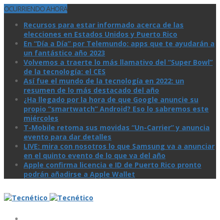
OCURRIENDO AHORA
Recursos para estar informado acerca de las
elecciones en Estados Unidos y Puerto Rico
En “Día a Día” por Telemundo: apps que te ayudarán a
un fantástico año 2023
Volvemos a traerte lo más llamativo del “Super Bowl”
de la tecnologí­a: el CES
Así­ fue el mundo de la tecnologí­a en 2022: un
resumen de lo más destacado del año
¿Ha llegado por la hora de que Google anuncie su
propio “smartwatch” Android? Eso lo sabremos este
miércoles
T-Mobile retoma sus movidas “Un-Carrier” y anuncia
evento para dar detalles
LIVE: mira con nosotros lo que Samsung va a anunciar
en el quinto evento de lo que va del año
Apple confirma licencia e ID de Puerto Rico pronto
podrán añadirse a Apple Wallet