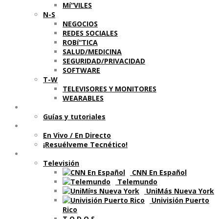
Mí“VILES
N-S
NEGOCIOS
REDES SOCIALES
ROBí“TICA
SALUD/MEDICINA
SEGURIDAD/PRIVACIDAD
SOFTWARE
T-W
TELEVISORES Y MONITORES
WEARABLES
Aprende
Guí­as y tutoriales
Shows
En Vivo / En Directo
¡Resuélveme Tecnético!
Segmentos en otros medios
Televisión
CNN En Español
Telemundo
UniMás Nueva York
Univisión Puerto
Rico
T O D O S