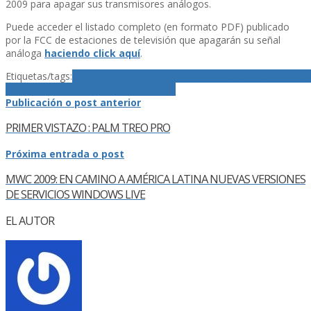
2009 para apagar sus transmisores análogos.
Puede acceder el listado completo (en formato PDF) publicado
por la FCC de estaciones de televisión que apagarán su señal
análoga
haciendo click aquí­
.
Etiquetas/tags:
ABC
CBS
EncuentrovisiÃ³n
FCC
Fox
NBC
PBS
TCV
Tele
Oro
Telemar
UnivisiÃ³n Puerto Rico
Publicación o post anterior
PRIMER VISTAZO : PALM TREO PRO
Próxima entrada o post
MWC 2009: EN CAMINO A AMÉRICA LATINA NUEVAS VERSIONES
DE SERVICIOS WINDOWS LIVE
EL AUTOR