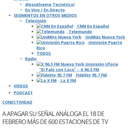
¡Resuélveme Tecnético!
En Vivo / En Directo
SEGMENTOS EN OTROS MEDIOS
Televisión
CNN En Español
Telemundo
UniMás Nueva York
Univisión Puerto
Rico
TODOS
Radio
“El Palo con Coco” – X 96.3 FM
Fidelity 95.7 FM
La X FM
VíDEOS
PODCAST
CONECTIVIDAD
A APAGAR SU SEÑAL ANÁLOGA EL 18 DE
FEBRERO MÁS DE 600 ESTACIONES DE TV