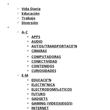
Temas
Vida Diaria
Educación
Trabajo
Diversión
Categorí­as
A-C
APPS
AUDIO
AUTOS/TRANSPORTACIí“N
CíMARAS
COMPUTADORAS
CONECTIVIDAD
CONTENIDOS
CURIOSIDADES
E-M
EDUCACIí“N
ELECTRí“NICA
ELECTRODOMí‰STICOS
FUTURO
GADGETS
GAMING (VIDEOJUEGOS)
INTERNET