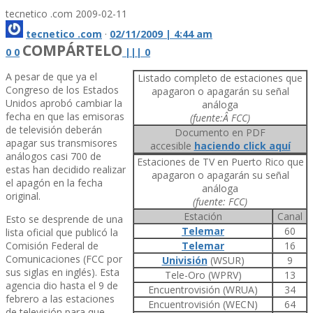
tecnetico .com
2009-02-11
tecnetico .com
·
02/11/2009 | 4:44 am
COMPÁRTELO
0
0
|
|
|
0
A pesar de que ya el
Listado completo de estaciones que
Congreso de los Estados
apagaron o apagarán su señal
Unidos aprobó cambiar la
análoga
fecha en que las emisoras
(fuente:Â FCC)
de televisión deberán
Documento en PDF
apagar sus transmisores
accesible
haciendo click aquí­
análogos casi 700 de
Estaciones de TV en Puerto Rico que
estas han decidido realizar
apagaron o apagarán su señal
el apagón en la fecha
análoga
original.
(fuente: FCC)
Estación
Canal
Esto se desprende de una
Telemar
60
lista oficial que publicó la
Comisión Federal de
Telemar
16
Comunicaciones (FCC por
Univisión
(WSUR)
9
sus siglas en inglés). Esta
Tele-Oro (WPRV)
13
agencia dio hasta el 9 de
Encuentrovisión (WRUA)
34
febrero a las estaciones
Encuentrovisión (WECN)
64
de televisión para que