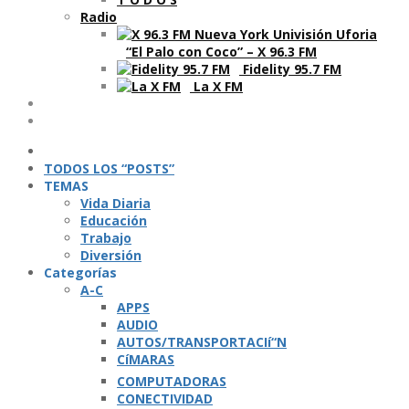
Radio
“El Palo con Coco” – X 96.3 FM
Fidelity 95.7 FM
La X FM
Ví­deos
Podcasts
TODOS LOS “POSTS”
TEMAS
Vida Diaria
Educación
Trabajo
Diversión
Categorí­as
A-C
APPS
AUDIO
AUTOS/TRANSPORTACIí“N
CíMARAS
COMPUTADORAS
CONECTIVIDAD