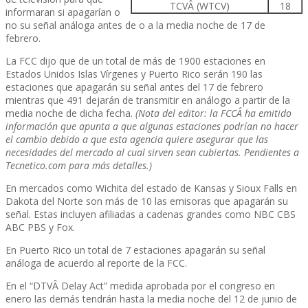
TCVÂ (WTCV)
18
informaran si apagarí­an o
no su señal análoga antes de o a la media noche de 17 de
febrero.
La FCC dijo que de un total de más de 1900 estaciones en
Estados Unidos Islas Ví­rgenes y Puerto Rico serán 190 las
estaciones que apagarán su señal antes del 17 de febrero
mientras que 491 dejarán de transmitir en análogo a partir de la
media noche de dicha fecha.
(Nota del editor: la FCCÂ ha emitido
información que apunta a que algunas estaciones podrí­an no hacer
el cambio debido a que esta agencia quiere asegurar que las
necesidades del mercado al cual sirven sean cubiertas. Pendientes a
Tecnetico.com para más detalles.)
En mercados como Wichita del estado de Kansas y Sioux Falls en
Dakota del Norte son más de 10 las emisoras que apagarán su
señal. Estas incluyen afiliadas a cadenas grandes como NBC CBS
ABC PBS y Fox.
En Puerto Rico un total de 7 estaciones apagarán su señal
análoga de acuerdo al reporte de la FCC.
En el “DTVÂ Delay Act” medida aprobada por el congreso en
enero las demás tendrán hasta la media noche del 12 de junio de