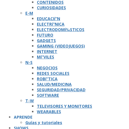
CONTENIDOS
CURIOSIDADES
E-M
EDUCACIí“N
ELECTRí“NICA
ELECTRODOMí‰STICOS
FUTURO
GADGETS
GAMING (VIDEOJUEGOS)
INTERNET
Mí“VILES
N-S
NEGOCIOS
REDES SOCIALES
ROBí“TICA
SALUD/MEDICINA
SEGURIDAD/PRIVACIDAD
SOFTWARE
T-W
TELEVISORES Y MONITORES
WEARABLES
APRENDE
Guí­as y tutoriales
SHOWS