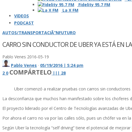
Fidelity 95.7 FM
La X FM
VíDEOS
PODCAST
AUTOS/TRANSPORTACIÃ“N
FUTURO
CARRO SIN CONDUCTOR DE UBER YA ESTÁ EN LA
Pablo Venes
2016-05-19
Pablo Venes
·
05/19/2016 | 5:24 pm
COMPÁRTELO
2
0
|
|
|
28
Uber comenzó a realizar pruebas con carros sin conductores 
La desconfianza que muchos han manifestado sobre los choferes de U
El proyecto liderado por el Centro de Tecnologí­as avanzadas de Ube
Por ahora el carro no va por las calles sólo, pues un chófer va en
Según Uber la tecnologí­a “self driving” tiene el potencial de mejora