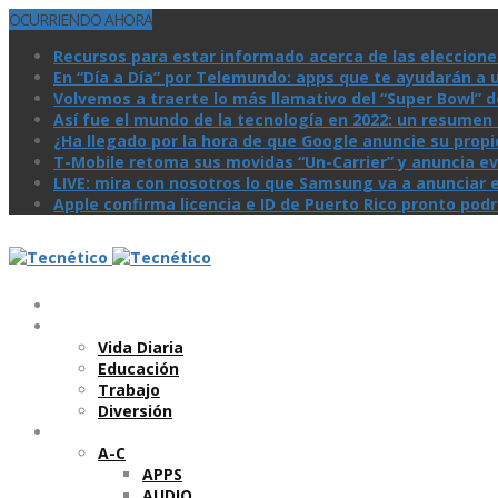
OCURRIENDO AHORA
Recursos para estar informado acerca de las eleccione
En “Día a Día” por Telemundo: apps que te ayudarán a 
Volvemos a traerte lo más llamativo del “Super Bowl” de 
Así­ fue el mundo de la tecnologí­a en 2022: un resume
¿Ha llegado por la hora de que Google anuncie su prop
T-Mobile retoma sus movidas “Un-Carrier” y anuncia ev
LIVE: mira con nosotros lo que Samsung va a anunciar e
Apple confirma licencia e ID de Puerto Rico pronto pod
Temas
Vida Diaria
Educación
Trabajo
Diversión
Categorí­as
A-C
APPS
AUDIO