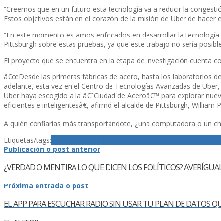
“Creemos que en un futuro esta tecnologí­a va a reducir la congest
Estos objetivos están en el corazón de la misión de Uber de hacer e
“En este momento estamos enfocados en desarrollar la tecnologí­a a
Pittsburgh sobre estas pruebas, ya que este trabajo no serí­a posible 
El proyecto que se encuentra en la etapa de investigación cuenta con
â€œDesde las primeras fábricas de acero, hasta los laboratorios de
adelante, esta vez en el Centro de Tecnologí­as Avanzadas de Uber
Uber haya escogido a la â€˜Ciudad de Aceroâ€™ para explorar nueva
eficientes e inteligentesâ€, afirmó el alcalde de Pittsburgh, William 
A quién confiarí­as más transportándote, ¿una computadora o un ch
Etiquetas/tags:
carro sin conductor
carro sin conductor uber
sel
Publicación o post anterior
¿VERDAD O MENTIRA LO QUE DICEN LOS POLÍ­TICOS? AVERÍ­GU
Próxima entrada o post
EL APP PARA ESCUCHAR RADIO SIN USAR TU PLAN DE DATOS 