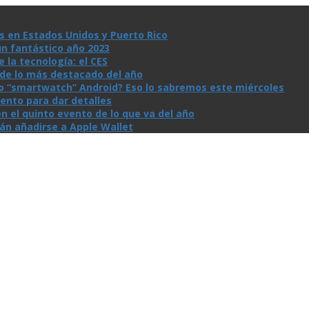
s en Estados Unidos y Puerto Rico
un fantástico año 2023
la tecnologí­a: el CES
n de lo más destacado del año
io “smartwatch” Android? Eso lo sabremos este miércoles
ento para dar detalles
n el quinto evento de lo que va del año
rán añadirse a Apple Wallet