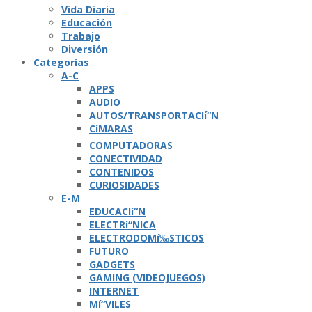
Vida Diaria
Educación
Trabajo
Diversión
Categorí­as
A-C
APPS
AUDIO
AUTOS/TRANSPORTACIí“N
CíMARAS
COMPUTADORAS
CONECTIVIDAD
CONTENIDOS
CURIOSIDADES
E-M
EDUCACIí“N
ELECTRí“NICA
ELECTRODOMí‰STICOS
FUTURO
GADGETS
GAMING (VIDEOJUEGOS)
INTERNET
Mí“VILES