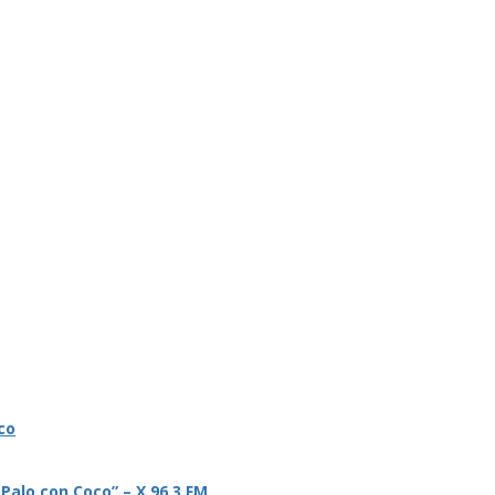
co
 Palo con Coco” – X 96.3 FM