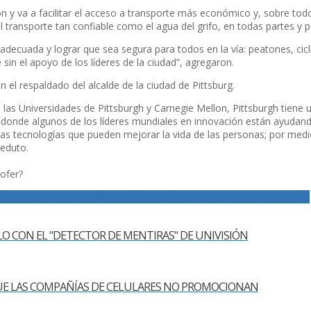
ión y va a facilitar el acceso a transporte más económico y, sobre to
l transporte tan confiable como el agua del grifo, en todas partes y 
decuada y lograr que sea segura para todos en la ví­a: peatones, ci
sin el apoyo de los lí­deres de la ciudad”, agregaron.
 el respaldado del alcalde de la ciudad de Pittsburg.
 las Universidades de Pittsburgh y Carnegie Mellon, Pittsburgh tiene
, donde algunos de los lí­deres mundiales en innovación están ayuda
s tecnologí­as que pueden mejorar la vida de las personas; por med
Peduto.
ofer?
f driving uber
Uber
Uber ATC
uber pittsburgh
Uber Technologies
ALO CON EL "DETECTOR DE MENTIRAS" DE UNIVISIÓN
QUE LAS COMPAÑÍ­AS DE CELULARES NO PROMOCIONAN