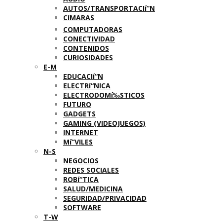
AUTOS/TRANSPORTACIí“N
CíMARAS
COMPUTADORAS
CONECTIVIDAD
CONTENIDOS
CURIOSIDADES
E-M
EDUCACIí“N
ELECTRí“NICA
ELECTRODOMí‰STICOS
FUTURO
GADGETS
GAMING (VIDEOJUEGOS)
INTERNET
Mí“VILES
N-S
NEGOCIOS
REDES SOCIALES
ROBí“TICA
SALUD/MEDICINA
SEGURIDAD/PRIVACIDAD
SOFTWARE
T-W