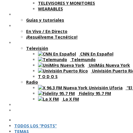
TELEVISORES Y MONITORES
WEARABLES
Aprende
Guí­as y tutoriales
Shows
En Vivo / En Directo
¡Resuélveme Tecnético!
Segmentos en otros medios
Televisión
CNN En Español
Telemundo
UniMás Nueva York
Univisión Puerto Ri
T O D O S
Radio
“El
Fidelity 95.7 FM
La X FM
Ví­deos
Podcasts
TODOS LOS “POSTS”
TEMAS