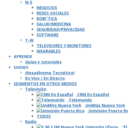
N-S
NEGOCIOS
REDES SOCIALES
ROBí“TICA
SALUD/MEDICINA
SEGURIDAD/PRIVACIDAD
SOFTWARE
T-W
TELEVISORES Y MONITORES
WEARABLES
APRENDE
Guí­as y tutoriales
SHOWS
¡Resuélveme Tecnético!
En Vivo / En Directo
SEGMENTOS EN OTROS MEDIOS
Televisión
CNN En Español
Telemundo
UniMás Nueva York
Univisión Puerto Ri
TODOS
Radio
“El