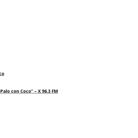
co
 Palo con Coco” – X 96.3 FM