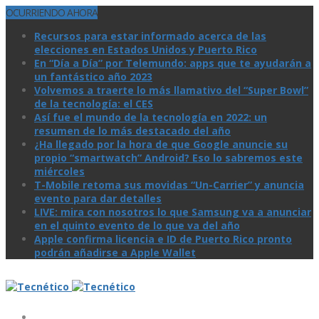
OCURRIENDO AHORA
Recursos para estar informado acerca de las
elecciones en Estados Unidos y Puerto Rico
En “Día a Día” por Telemundo: apps que te ayudarán a
un fantástico año 2023
Volvemos a traerte lo más llamativo del “Super Bowl”
de la tecnologí­a: el CES
Así­ fue el mundo de la tecnologí­a en 2022: un
resumen de lo más destacado del año
¿Ha llegado por la hora de que Google anuncie su
propio “smartwatch” Android? Eso lo sabremos este
miércoles
T-Mobile retoma sus movidas “Un-Carrier” y anuncia
evento para dar detalles
LIVE: mira con nosotros lo que Samsung va a anunciar
en el quinto evento de lo que va del año
Apple confirma licencia e ID de Puerto Rico pronto
podrán añadirse a Apple Wallet