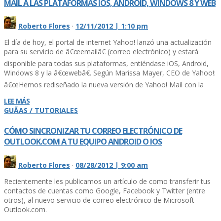
MAIL A LAS PLATAFORMAS IOS, ANDROID, WINDOWS 8 Y WEB
Roberto Flores
·
12/11/2012 | 1:10 pm
El dí­a de hoy, el portal de internet Yahoo! lanzó una actualización
para su servicio de â€œemailâ€ (correo electrónico) y estará
disponible para todas sus plataformas, entiéndase iOS, Android,
Windows 8 y la â€œwebâ€. Según Marissa Mayer, CEO de Yahoo!:
â€œHemos rediseñado la nueva versión de Yahoo! Mail con la
LEE MÁS
GUÃAS / TUTORIALES
CÓMO SINCRONIZAR TU CORREO ELECTRÓNICO DE
OUTLOOK.COM A TU EQUIPO ANDROID O IOS
Roberto Flores
·
08/28/2012 | 9:00 am
Recientemente les publicamos un artí­culo de como transferir tus
contactos de cuentas como Google, Facebook y Twitter (entre
otros), al nuevo servicio de correo electrónico de Microsoft
Outlook.com.