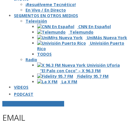
¡Resuélveme Tecnético!
En Vivo / En Directo
SEGMENTOS EN OTROS MEDIOS
Televisión
CNN En Español
Telemundo
UniMás Nueva York
Univisión Puerto
Rico
TODOS
Radio
“El Palo con Coco” – X 96.3 FM
Fidelity 95.7 FM
La X FM
VíDEOS
PODCAST
POSTS ETIQUETADOS O "TAGGED"
EMAIL