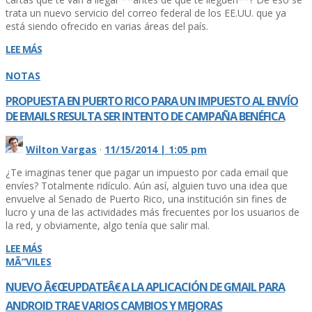
trata un nuevo servicio del correo federal de los EE.UU. que ya
está siendo ofrecido en varias áreas del paí­s.
LEE MÁS
NOTAS
PROPUESTA EN PUERTO RICO PARA UN IMPUESTO AL ENVÍ­O
DE EMAILS RESULTA SER INTENTO DE CAMPAÑA BENÉFICA
Wilton Vargas
·
11/15/2014 | 1:05 pm
¿Te imaginas tener que pagar un impuesto por cada email que
enví­es? Totalmente ridí­culo. Aún así­, alguien tuvo una idea que
envuelve al Senado de Puerto Rico, una institución sin fines de
lucro y una de las actividades más frecuentes por los usuarios de
la red, y obviamente, algo tení­a que salir mal.
LEE MÁS
MÃ“VILES
NUEVO Â€ŒUPDATEÂ€ A LA APLICACIÓN DE GMAIL PARA
ANDROID TRAE VARIOS CAMBIOS Y MEJORAS