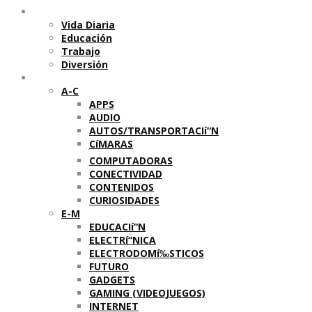
Temas
Vida Diaria
Educación
Trabajo
Diversión
Categorí­as
A-C
APPS
AUDIO
AUTOS/TRANSPORTACIí“N
CíMARAS
COMPUTADORAS
CONECTIVIDAD
CONTENIDOS
CURIOSIDADES
E-M
EDUCACIí“N
ELECTRí“NICA
ELECTRODOMí‰STICOS
FUTURO
GADGETS
GAMING (VIDEOJUEGOS)
INTERNET