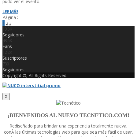
pudo ver el evento.
LEE MÁS
Página :
1
2
3
19.3K
Seguidores
43.5K
Fans
12.2K
Suscriptores
730
Seguidores
Copyright ©, All Rights Reserved.
X
¡BIENVENIDOS AL NUEVO TECNETICO.COM!
Rediseñado para brindar una experiencia totalmente nueva,
conÂ las últimas tecnologí­as web para que sea más fácil de usar,