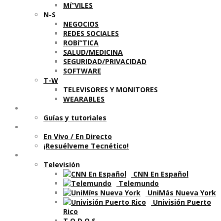
Mí“VILES
N-S
NEGOCIOS
REDES SOCIALES
ROBí“TICA
SALUD/MEDICINA
SEGURIDAD/PRIVACIDAD
SOFTWARE
T-W
TELEVISORES Y MONITORES
WEARABLES
Aprende
Guí­as y tutoriales
Shows
En Vivo / En Directo
¡Resuélveme Tecnético!
Segmentos en otros medios
Televisión
CNN En Español
Telemundo
UniMás Nueva York
Univisión Puerto
Rico
T O D O S