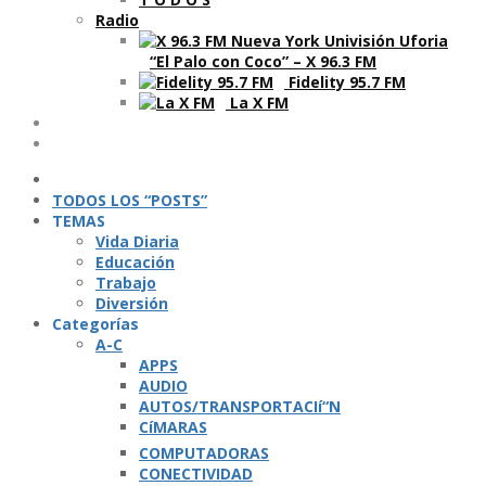
Radio
“El Palo con Coco” – X 96.3 FM
Fidelity 95.7 FM
La X FM
Ví­deos
Podcasts
TODOS LOS “POSTS”
TEMAS
Vida Diaria
Educación
Trabajo
Diversión
Categorí­as
A-C
APPS
AUDIO
AUTOS/TRANSPORTACIí“N
CíMARAS
COMPUTADORAS
CONECTIVIDAD