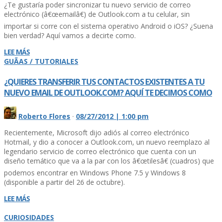
¿Te gustarí­a poder sincronizar tu nuevo servicio de correo
electrónico (â€œemailâ€) de Outlook.com a tu celular, sin
importar si corre con el sistema operativo Android o iOS? ¿Suena
bien verdad? Aquí­ vamos a decirte como.
LEE MÁS
GUÃAS / TUTORIALES
¿QUIERES TRANSFERIR TUS CONTACTOS EXISTENTES A TU
NUEVO EMAIL DE OUTLOOK.COM? AQUÍ­ TE DECIMOS COMO
Roberto Flores
·
08/27/2012 | 1:00 pm
Recientemente, Microsoft dijo adiós al correo electrónico
Hotmail, y dio a conocer a Outlook.com, un nuevo reemplazo al
legendario servicio de correo electrónico que cuenta con un
diseño temático que va a la par con los â€œtilesâ€ (cuadros) que
podemos encontrar en Windows Phone 7.5 y Windows 8
(disponible a partir del 26 de octubre).
LEE MÁS
CURIOSIDADES