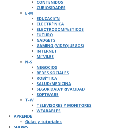
CONTENIDOS
CURIOSIDADES
E-M
EDUCACIí“N
ELECTRí“NICA
ELECTRODOMí‰STICOS
FUTURO
GADGETS
GAMING (VIDEOJUEGOS)
INTERNET
Mí“VILES
N-S
NEGOCIOS
REDES SOCIALES
ROBí“TICA
SALUD/MEDICINA
SEGURIDAD/PRIVACIDAD
SOFTWARE
T-W
TELEVISORES Y MONITORES
WEARABLES
APRENDE
Guí­as y tutoriales
SHOWS