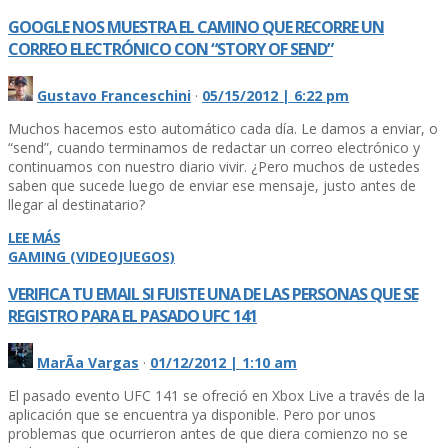
GOOGLE NOS MUESTRA EL CAMINO QUE RECORRE UN
CORREO ELECTRÓNICO CON “STORY OF SEND”
Gustavo Franceschini
·
05/15/2012 | 6:22 pm
Muchos hacemos esto automático cada dí­a. Le damos a enviar, o
“send”, cuando terminamos de redactar un correo electrónico y
continuamos con nuestro diario vivir. ¿Pero muchos de ustedes
saben que sucede luego de enviar ese mensaje, justo antes de
llegar al destinatario?
LEE MÁS
GAMING (VIDEOJUEGOS)
VERIFICA TU EMAIL SI FUISTE UNA DE LAS PERSONAS QUE SE
REGISTRO PARA EL PASADO UFC 141
MarÃ­a Vargas
·
01/12/2012 | 1:10 am
El pasado evento UFC 141 se ofreció en Xbox Live a través de la
aplicación que se encuentra ya disponible. Pero por unos
problemas que ocurrieron antes de que diera comienzo no se