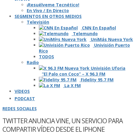
¡Resuélveme Tecnético!
En Vivo / En Directo
SEGMENTOS EN OTROS MEDIOS
Televisión
CNN En Español
Telemundo
UniMás Nueva York
Univisión Puerto
Rico
TODOS
Radio
“El Palo con Coco” – X 96.3 FM
Fidelity 95.7 FM
La X FM
VíDEOS
PODCAST
REDES SOCIALES
TWITTER ANUNCIA VINE, UN SERVICIO PARA
COMPARTIR VÍ­DEO DESDE EL IPHONE