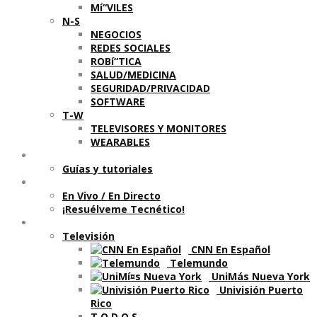
Mí“VILES
N-S
NEGOCIOS
REDES SOCIALES
ROBí“TICA
SALUD/MEDICINA
SEGURIDAD/PRIVACIDAD
SOFTWARE
T-W
TELEVISORES Y MONITORES
WEARABLES
Aprende
Guí­as y tutoriales
Shows
En Vivo / En Directo
¡Resuélveme Tecnético!
Segmentos en otros medios
Televisión
CNN En Español
Telemundo
UniMás Nueva York
Univisión Puerto
Rico
T O D O S