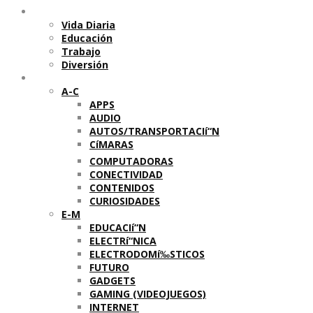
Temas
Vida Diaria
Educación
Trabajo
Diversión
Categorí­as
A-C
APPS
AUDIO
AUTOS/TRANSPORTACIí“N
CíMARAS
COMPUTADORAS
CONECTIVIDAD
CONTENIDOS
CURIOSIDADES
E-M
EDUCACIí“N
ELECTRí“NICA
ELECTRODOMí‰STICOS
FUTURO
GADGETS
GAMING (VIDEOJUEGOS)
INTERNET