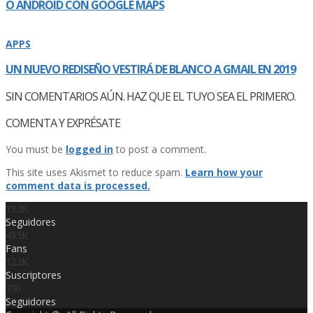
O ANDROID CON GOOGLE MAPS
APPS
UN NUEVO REDISEÑO VESTIRÁ DE BLANCO A GMAIL EN 2019
SIN COMENTARIOS AÚN. HAZ QUE EL TUYO SEA EL PRIMERO.
COMENTA Y EXPRÉSATE
You must be
logged in
to post a comment.
This site uses Akismet to reduce spam.
Learn how your
comment data is processed.
19.3K
Seguidores
43.5K
Fans
12.2K
Suscriptores
730
Seguidores