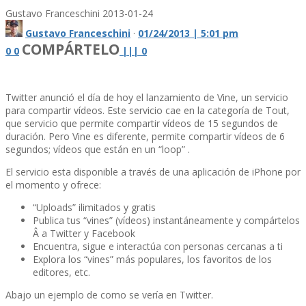
Gustavo Franceschini
2013-01-24
Gustavo Franceschini
·
01/24/2013 | 5:01 pm
COMPÁRTELO
0
0
|
|
|
0
Twitter anunció el dí­a de hoy el lanzamiento de Vine, un servicio
para compartir ví­deos. Este servicio cae en la categorí­a de Tout,
que servicio que permite compartir ví­deos de 15 segundos de
duración. Pero Vine es diferente, permite compartir ví­deos de 6
segundos; ví­deos que están en un “loop” .
El servicio esta disponible a través de una aplicación de iPhone por
el momento y ofrece:
“Uploads” ilimitados y gratis
Publica tus “vines” (ví­deos) instantáneamente y compártelos
Â a Twitter y Facebook
Encuentra, sigue e interactúa con personas cercanas a ti
Explora los “vines” más populares, los favoritos de los
editores, etc.
Abajo un ejemplo de como se verí­a en Twitter.