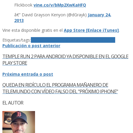
Flickbook
vine.co/v/bMp2XwKaHFQ
â€” David Grayson Kenyon (@dGrayk)
January 24,
2013
Vine esta disponible gratis en el
App Store [Enlace iTunes]
.
Etiquetas/tags:
aplicacion
iOS
iPhone
Twitter
vÃ­deos
Vine
Publicación o post anterior
TEMPLE RUN 2 PARA ANDROID YA DISPONIBLE EN EL GOOGLE
PLAY STORE
Próxima entrada o post
QUEDA EN RIDÍ­CULO EL PROGRAMA MAÑANERO DE
TELEMUNDO CON VÍ­DEO FALSO DEL "PRÓXIMO IPHONE"
EL AUTOR