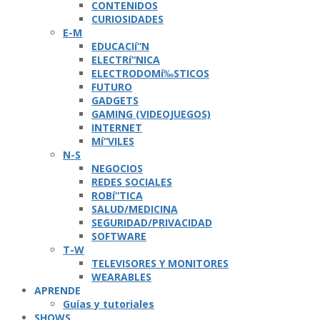
CONTENIDOS
CURIOSIDADES
E-M
EDUCACIí“N
ELECTRí“NICA
ELECTRODOMí‰STICOS
FUTURO
GADGETS
GAMING (VIDEOJUEGOS)
INTERNET
Mí“VILES
N-S
NEGOCIOS
REDES SOCIALES
ROBí“TICA
SALUD/MEDICINA
SEGURIDAD/PRIVACIDAD
SOFTWARE
T-W
TELEVISORES Y MONITORES
WEARABLES
APRENDE
Guí­as y tutoriales
SHOWS