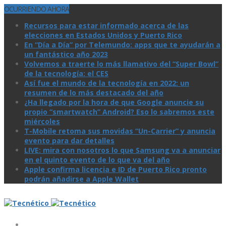
OCURRIENDO AHORA
Recursos para estar informado acerca de las
elecciones en Estados Unidos y Puerto Rico
En “Día a Día” por Telemundo: apps que te ayudarán a
un fantástico año 2023
Volvemos a traerte lo más llamativo del “Super Bowl”
de la tecnologí­a: el CES
Así­ fue el mundo de la tecnologí­a en 2022: un
resumen de lo más destacado del año
¿Ha llegado por la hora de que Google anuncie su
propio “smartwatch” Android? Eso lo sabremos este
miércoles
T-Mobile retoma sus movidas “Un-Carrier” y anuncia
evento para dar detalles
LIVE: mira con nosotros lo que Samsung va a anunciar
en el quinto evento de lo que va del año
Apple confirma licencia e ID de Puerto Rico pronto
podrán añadirse a Apple Wallet