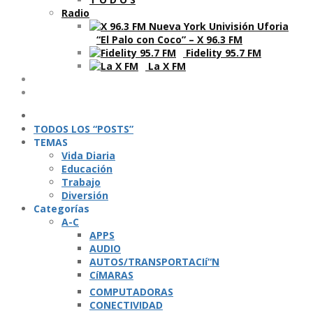
Radio
“El Palo con Coco” – X 96.3 FM
Fidelity 95.7 FM
La X FM
Ví­deos
Podcasts
TODOS LOS “POSTS”
TEMAS
Vida Diaria
Educación
Trabajo
Diversión
Categorí­as
A-C
APPS
AUDIO
AUTOS/TRANSPORTACIí“N
CíMARAS
COMPUTADORAS
CONECTIVIDAD