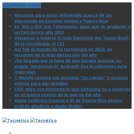
OCURRIENDO AHORA
Recursos para estar informado acerca de las
elecciones en Estados Unidos y Puerto Rico
En “Día a Día” por Telemundo: apps que te ayudarán a
un fantástico año 2023
Volvemos a traerte lo más llamativo del “Super Bowl”
de la tecnologí­a: el CES
Así­ fue el mundo de la tecnologí­a en 2022: un
resumen de lo más destacado del año
¿Ha llegado por la hora de que Google anuncie su
propio “smartwatch” Android? Eso lo sabremos este
miércoles
T-Mobile retoma sus movidas “Un-Carrier” y anuncia
evento para dar detalles
LIVE: mira con nosotros lo que Samsung va a anunciar
en el quinto evento de lo que va del año
Apple confirma licencia e ID de Puerto Rico pronto
podrán añadirse a Apple Wallet