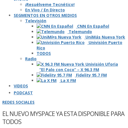
¡Resuélveme Tecnético!
En Vivo / En Directo
SEGMENTOS EN OTROS MEDIOS
Televisión
CNN En Español
Telemundo
UniMás Nueva York
Univisión Puerto
Rico
TODOS
Radio
“El Palo con Coco” – X 96.3 FM
Fidelity 95.7 FM
La X FM
VíDEOS
PODCAST
REDES SOCIALES
EL NUEVO MYSPACE YA ESTA DISPONIBLE PARA
TODOS