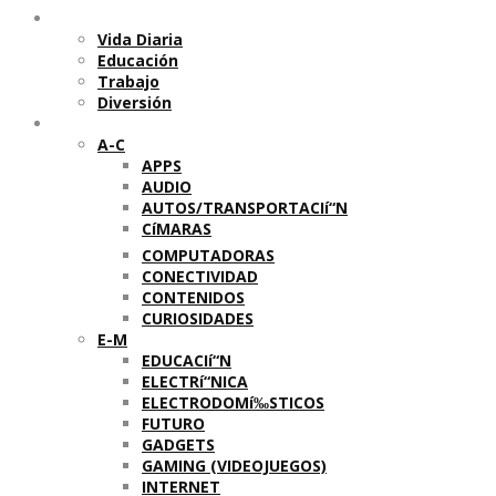
Temas
Vida Diaria
Educación
Trabajo
Diversión
Categorí­as
A-C
APPS
AUDIO
AUTOS/TRANSPORTACIí“N
CíMARAS
COMPUTADORAS
CONECTIVIDAD
CONTENIDOS
CURIOSIDADES
E-M
EDUCACIí“N
ELECTRí“NICA
ELECTRODOMí‰STICOS
FUTURO
GADGETS
GAMING (VIDEOJUEGOS)
INTERNET