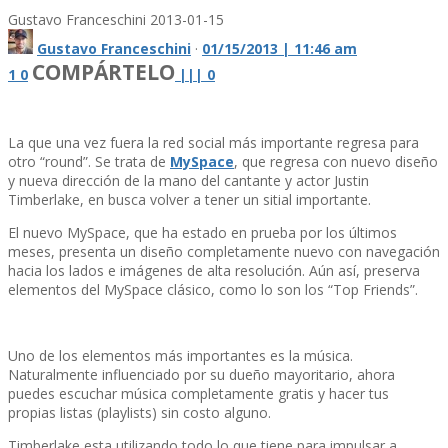
Gustavo Franceschini
2013-01-15
Gustavo Franceschini
·
01/15/2013 | 11:46 am
COMPÁRTELO
1
0
|
|
|
0
La que una vez fuera la red social más importante regresa para
otro “round”. Se trata de
MySpace
, que regresa con nuevo diseño
y nueva dirección de la mano del cantante y actor Justin
Timberlake, en busca volver a tener un sitial importante.
El nuevo MySpace, que ha estado en prueba por los últimos
meses, presenta un diseño completamente nuevo con navegación
hacia los lados e imágenes de alta resolución. Aún así­, preserva
elementos del MySpace clásico, como lo son los “Top Friends”.
Uno de los elementos más importantes es la música.
Naturalmente influenciado por su dueño mayoritario, ahora
puedes escuchar música completamente gratis y hacer tus
propias listas (playlists) sin costo alguno.
Timberlake esta utilizando todo lo que tiene para impulsar a