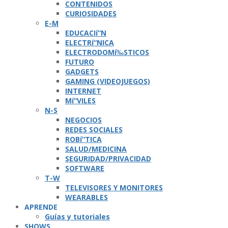
CONTENIDOS
CURIOSIDADES
E-M
EDUCACIí“N
ELECTRí“NICA
ELECTRODOMí‰STICOS
FUTURO
GADGETS
GAMING (VIDEOJUEGOS)
INTERNET
Mí“VILES
N-S
NEGOCIOS
REDES SOCIALES
ROBí“TICA
SALUD/MEDICINA
SEGURIDAD/PRIVACIDAD
SOFTWARE
T-W
TELEVISORES Y MONITORES
WEARABLES
APRENDE
Guí­as y tutoriales
SHOWS