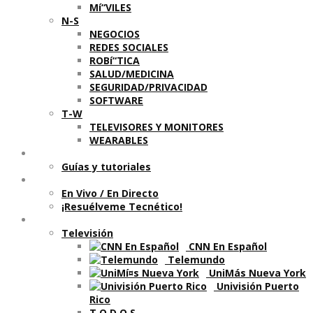
Mí“VILES
N-S
NEGOCIOS
REDES SOCIALES
ROBí“TICA
SALUD/MEDICINA
SEGURIDAD/PRIVACIDAD
SOFTWARE
T-W
TELEVISORES Y MONITORES
WEARABLES
Aprende
Guí­as y tutoriales
Shows
En Vivo / En Directo
¡Resuélveme Tecnético!
Segmentos en otros medios
Televisión
CNN En Español
Telemundo
UniMás Nueva York
Univisión Puerto
Rico
T O D O S