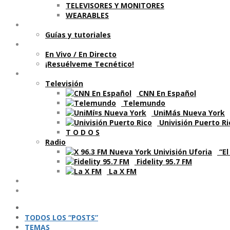
TELEVISORES Y MONITORES
WEARABLES
Aprende
Guí­as y tutoriales
Shows
En Vivo / En Directo
¡Resuélveme Tecnético!
Segmentos en otros medios
Televisión
CNN En Español
Telemundo
UniMás Nueva York
Univisión Puerto Ri
T O D O S
Radio
“El
Fidelity 95.7 FM
La X FM
Ví­deos
Podcasts
TODOS LOS “POSTS”
TEMAS