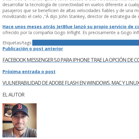
desarrollar la tecnologí­a de conectividad en vuelos diferente a cua
pasajeros que se beneficien de altas velocidades fiables y de una m
movilizando el cielo ,”Â dijo John Stankey, director de estrategia de
Hace unos meses atrás JetBlue lanzó su propio servicio de c
ofrecido por la compañí­a Gogo Inflight. Es precisamente a Gogo Inf
Etiquetas/tags:
4G LTE
AT&T
aviÃ³n
Fly-Fi
Internet
JetBlue
LTE
SLID
Publicación o post anterior
FACEBOOK MESSENGER 5.0 PARA IPHONE TRAE LA OPCIÓN DE C
Próxima entrada o post
VULNERABILIDAD DE ADOBE FLASH EN WINDOWS, MAC Y LIN
EL AUTOR