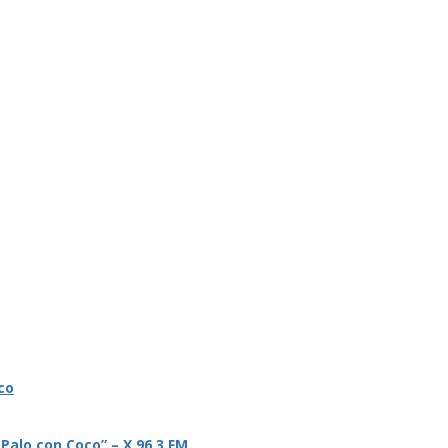
co
 Palo con Coco” – X 96.3 FM