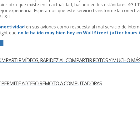
lquier otro que existe en la actualidad, basado en los estándares 4G L
ejor experiencia. Esperamos que este servicio transforme la conectiv
 AT&T.
onectividad
en sus aviones como respuesta al mal servicio de interne
light que
no le ha ido muy bien hoy en Wall Street (after hours 
ER
OMPARTIR VÍ­DEOS, RAPIDEZ AL COMPARTIR FOTOS Y MUCHO MÁ
UX PERMITE ACCESO REMOTO A COMPUTADORAS