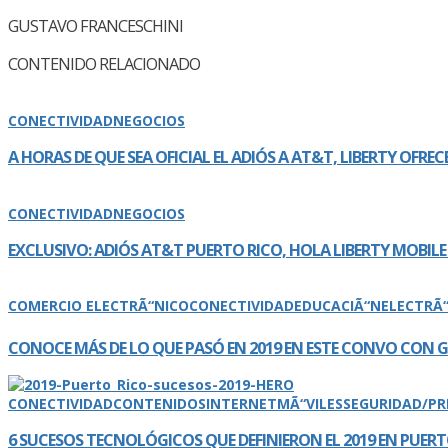
GUSTAVO FRANCESCHINI
CONTENIDO RELACIONADO
CONECTIVIDAD
NEGOCIOS
A HORAS DE QUE SEA OFICIAL EL ADIÓS A AT&T, LIBERTY OFREC
CONECTIVIDAD
NEGOCIOS
EXCLUSIVO: ADIÓS AT&T PUERTO RICO, HOLA LIBERTY MOBILE
COMERCIO ELECTRÃ“NICO
CONECTIVIDAD
EDUCACIÃ“N
ELECTRÃ
CONOCE MÁS DE LO QUE PASÓ EN 2019 EN ESTE CONVO CON
CONECTIVIDAD
CONTENIDOS
INTERNET
MÃ“VILES
SEGURIDAD/PR
6 SUCESOS TECNOLÓGICOS QUE DEFINIERON EL 2019 EN PUERT