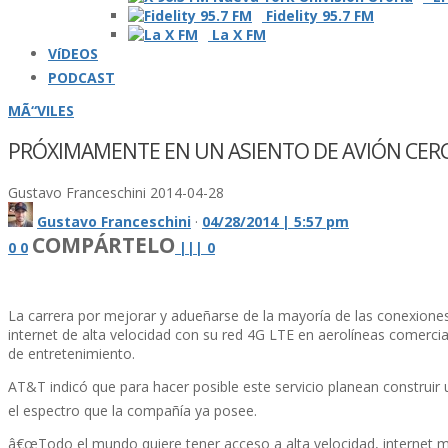
Fidelity 95.7 FM
La X FM
VíDEOS
PODCAST
MÃ“VILES
PRÓXIMAMENTE EN UN ASIENTO DE AVIÓN CERCA 
Gustavo Franceschini
2014-04-28
Gustavo Franceschini
·
04/28/2014 | 5:57 pm
COMPÁRTELO
0
0
|
|
|
0
La carrera por mejorar y adueñarse de la mayorí­a de las conexione
internet de alta velocidad con su red 4G LTE en aerolí­neas comercia
de entretenimiento.
AT&T indicó que para hacer posible este servicio planean construir 
el espectro que la compañí­a ya posee.
â€œTodo el mundo quiere tener acceso a alta velocidad, internet m