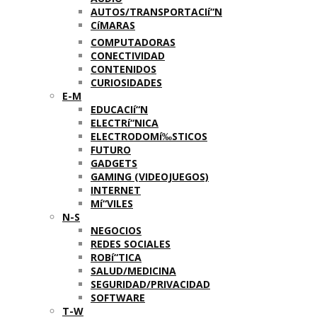
AUTOS/TRANSPORTACIí“N
CíMARAS
COMPUTADORAS
CONECTIVIDAD
CONTENIDOS
CURIOSIDADES
E-M
EDUCACIí“N
ELECTRí“NICA
ELECTRODOMí‰STICOS
FUTURO
GADGETS
GAMING (VIDEOJUEGOS)
INTERNET
Mí“VILES
N-S
NEGOCIOS
REDES SOCIALES
ROBí“TICA
SALUD/MEDICINA
SEGURIDAD/PRIVACIDAD
SOFTWARE
T-W