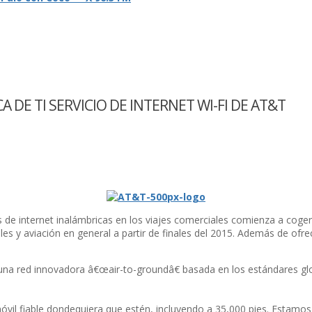
DE TI SERVICIO DE INTERNET WI-FI DE AT&T
s de internet inalámbricas en los viajes comerciales comienza a cog
les y aviación en general a partir de finales del 2015. Además de ofre
una red innovadora â€œair-to-groundâ€ basada en los estándares glob
óvil fiable dondequiera que estén, incluyendo a 35,000 pies. Estamo