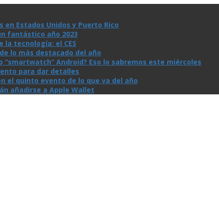
s en Estados Unidos y Puerto Rico
un fantástico año 2023
la tecnologí­a: el CES
n de lo más destacado del año
io “smartwatch” Android? Eso lo sabremos este miércoles
ento para dar detalles
n el quinto evento de lo que va del año
rán añadirse a Apple Wallet