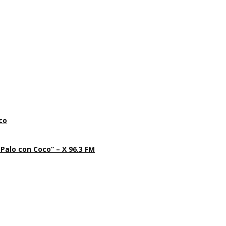
co
 Palo con Coco” – X 96.3 FM