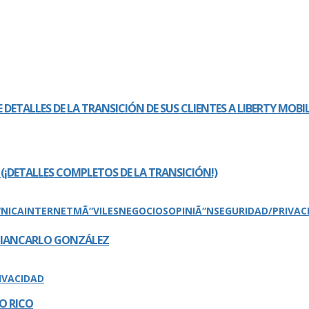
E DETALLES DE LA TRANSICIÓN DE SUS CLIENTES A LIBERTY MOBI
 (¡DETALLES COMPLETOS DE LA TRANSICIÓN!)
“NICA
INTERNET
MÃ“VILES
NEGOCIOS
OPINIÃ“N
SEGURIDAD/PRIVAC
 GIANCARLO GONZÁLEZ
IVACIDAD
O RICO