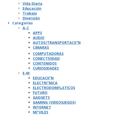
Vida Diaria
Educación
Trabajo
Diversión
Categorí­as
A-C
APPS
AUDIO
AUTOS/TRANSPORTACIí“N
CíMARAS
COMPUTADORAS
CONECTIVIDAD
CONTENIDOS
CURIOSIDADES
E-M
EDUCACIí“N
ELECTRí“NICA
ELECTRODOMí‰STICOS
FUTURO
GADGETS
GAMING (VIDEOJUEGOS)
INTERNET
Mí“VILES