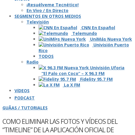
¡Resuélveme Tecnético!
En Vivo / En Directo
SEGMENTOS EN OTROS MEDIOS
Televisión
CNN En Español
Telemundo
UniMás Nueva York
Univisión Puerto
Rico
TODOS
Radio
“El Palo con Coco” – X 96.3 FM
Fidelity 95.7 FM
La X FM
VíDEOS
PODCAST
GUÃAS / TUTORIALES
COMO ELIMINAR LAS FOTOS Y VÍ­DEOS DEL
“TIMELINE” DE LA APLICACIÓN OFICIAL DE