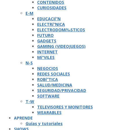
CONTENIDOS
CURIOSIDADES
E-M
EDUCACIí“N
ELECTRí“NICA
ELECTRODOMí‰STICOS
FUTURO
GADGETS
GAMING (VIDEOJUEGOS)
INTERNET
Mí“VILES
N-S
NEGOCIOS
REDES SOCIALES
ROBí“TICA
SALUD/MEDICINA
SEGURIDAD/PRIVACIDAD
SOFTWARE
T-W
TELEVISORES Y MONITORES
WEARABLES
APRENDE
Guí­as y tutoriales
SHOWS