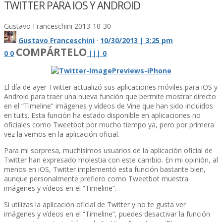
TWITTER PARA IOS Y ANDROID
Gustavo Franceschini
2013-10-30
Gustavo Franceschini
·
10/30/2013 | 3:25 pm
COMPÁRTELO
0
0
|
|
|
0
El dí­a de ayer Twitter actualizó sus aplicaciones móviles para iOS y
Android para traer una nueva función que permite mostrar directo
en el “Timeline” imágenes y ví­deos de Vine que han sido incluidos
en tuits. Esta función ha estado disponible en aplicaciones no
oficiales como Tweetbot por mucho tiempo ya, pero por primera
vez la vemos en la aplicación oficial.
Para mi sorpresa, muchí­simos usuarios de la aplicación oficial de
Twitter han expresado molestia con este cambio. En mi opinión, al
menos en iOS, Twitter implementó esta función bastante bien,
aunque personalmente prefiero como Tweetbot muestra
imágenes y ví­deos en el “Timeline”.
Si utilizas la aplicación oficial de Twitter y no te gusta ver
imágenes y ví­deos en el “Timeline”, puedes desactivar la función