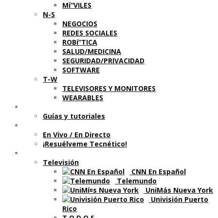
Mí“VILES
N-S
NEGOCIOS
REDES SOCIALES
ROBí“TICA
SALUD/MEDICINA
SEGURIDAD/PRIVACIDAD
SOFTWARE
T-W
TELEVISORES Y MONITORES
WEARABLES
Aprende
Guí­as y tutoriales
Shows
En Vivo / En Directo
¡Resuélveme Tecnético!
Segmentos en otros medios
Televisión
CNN En Español
Telemundo
UniMás Nueva York
Univisión Puerto
Rico
T O D O S