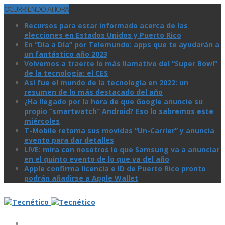
OCURRIENDO AHORA
Recursos para estar informado acerca de las
elecciones en Estados Unidos y Puerto Rico
En “Día a Día” por Telemundo: apps que te ayudarán a
un fantástico año 2023
Volvemos a traerte lo más llamativo del “Super Bowl”
de la tecnologí­a: el CES
Así­ fue el mundo de la tecnologí­a en 2022: un
resumen de lo más destacado del año
¿Ha llegado por la hora de que Google anuncie su
propio “smartwatch” Android? Eso lo sabremos este
miércoles
T-Mobile retoma sus movidas “Un-Carrier” y anuncia
evento para dar detalles
LIVE: mira con nosotros lo que Samsung va a anunciar
en el quinto evento de lo que va del año
Apple confirma licencia e ID de Puerto Rico pronto
podrán añadirse a Apple Wallet