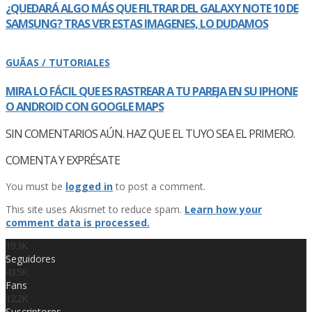
¿QUEDARÁ ALGO MÁS QUE FILTRAR DEL GALAXY NOTE 10 DE
SAMSUNG? TRAS VER ESTAS IMAGENES, LO DUDAMOS
GUÃAS / TUTORIALES
MIRA LO FÁCIL QUE ES RASTREAR A TU PAREJA EN SU IPHONE
O ANDROID CON GOOGLE MAPS
SIN COMENTARIOS AÚN. HAZ QUE EL TUYO SEA EL PRIMERO.
COMENTA Y EXPRÉSATE
You must be
logged in
to post a comment.
This site uses Akismet to reduce spam.
Learn how your
comment data is processed.
19.3K
Seguidores
43.5K
Fans
12.2K
Suscriptores