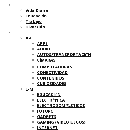
Temas
Vida Diaria
Educación
Trabajo
Diversión
Categorí­as
A-C
APPS
AUDIO
AUTOS/TRANSPORTACIí“N
CíMARAS
COMPUTADORAS
CONECTIVIDAD
CONTENIDOS
CURIOSIDADES
E-M
EDUCACIí“N
ELECTRí“NICA
ELECTRODOMí‰STICOS
FUTURO
GADGETS
GAMING (VIDEOJUEGOS)
INTERNET