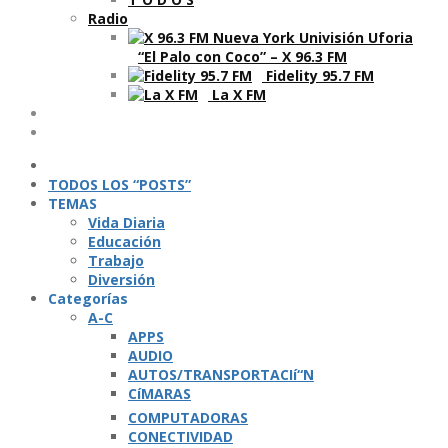
Radio
“El Palo con Coco” – X 96.3 FM
Fidelity 95.7 FM
La X FM
Ví­deos
Podcasts
TODOS LOS “POSTS”
TEMAS
Vida Diaria
Educación
Trabajo
Diversión
Categorí­as
A-C
APPS
AUDIO
AUTOS/TRANSPORTACIí“N
CíMARAS
COMPUTADORAS
CONECTIVIDAD