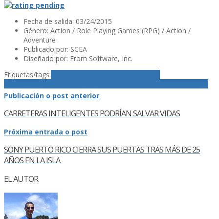
Fecha de salida:
03/24/2015
Género: Action / Role Playing Games (RPG) / Action /
Adventure
Publicado por: SCEA
Diseñado por: From Software, Inc.
Etiquetas/tags:
Microsoft Windows
Playstation
4
Sony
Videojuegos (â€œgamingâ€)
Xbox
Xbox 360
Xbox One
Publicación o post anterior
CARRETERAS INTELIGENTES PODRÍ­AN SALVAR VIDAS
Próxima entrada o post
SONY PUERTO RICO CIERRA SUS PUERTAS TRAS MÁS DE 25
AÑOS EN LA ISLA
EL AUTOR