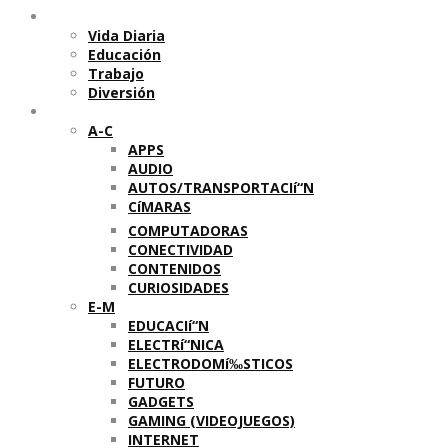
Temas
Vida Diaria
Educación
Trabajo
Diversión
Categorí­as
A-C
APPS
AUDIO
AUTOS/TRANSPORTACIí“N
CíMARAS
COMPUTADORAS
CONECTIVIDAD
CONTENIDOS
CURIOSIDADES
E-M
EDUCACIí“N
ELECTRí“NICA
ELECTRODOMí‰STICOS
FUTURO
GADGETS
GAMING (VIDEOJUEGOS)
INTERNET