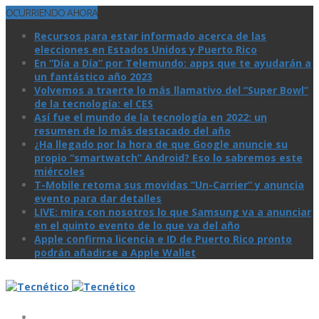
OCURRIENDO AHORA
Recursos para estar informado acerca de las
elecciones en Estados Unidos y Puerto Rico
En “Día a Día” por Telemundo: apps que te ayudarán a
un fantástico año 2023
Volvemos a traerte lo más llamativo del “Super Bowl”
de la tecnologí­a: el CES
Así­ fue el mundo de la tecnologí­a en 2022: un
resumen de lo más destacado del año
¿Ha llegado por la hora de que Google anuncie su
propio “smartwatch” Android? Eso lo sabremos este
miércoles
T-Mobile retoma sus movidas “Un-Carrier” y anuncia
evento para dar detalles
LIVE: mira con nosotros lo que Samsung va a anunciar
en el quinto evento de lo que va del año
Apple confirma licencia e ID de Puerto Rico pronto
podrán añadirse a Apple Wallet