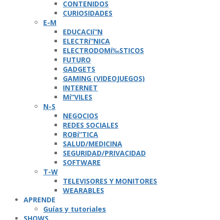
CONTENIDOS
CURIOSIDADES
E-M
EDUCACIí“N
ELECTRí“NICA
ELECTRODOMí‰STICOS
FUTURO
GADGETS
GAMING (VIDEOJUEGOS)
INTERNET
Mí“VILES
N-S
NEGOCIOS
REDES SOCIALES
ROBí“TICA
SALUD/MEDICINA
SEGURIDAD/PRIVACIDAD
SOFTWARE
T-W
TELEVISORES Y MONITORES
WEARABLES
APRENDE
Guí­as y tutoriales
SHOWS