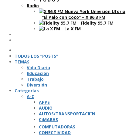
Radio
“El Palo con Coco” – X 96.3 FM
Fidelity 95.7 FM
La X FM
Ví­deos
Podcasts
TODOS LOS “POSTS”
TEMAS
Vida Diaria
Educación
Trabajo
Diversión
Categorí­as
A-C
APPS
AUDIO
AUTOS/TRANSPORTACIí“N
CíMARAS
COMPUTADORAS
CONECTIVIDAD