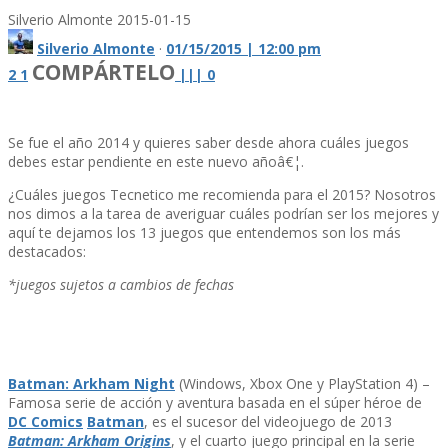
Silverio Almonte
2015-01-15
Silverio Almonte
·
01/15/2015 | 12:00 pm
COMPÁRTELO
2
1
|
|
|
0
Se fue el año 2014 y quieres saber desde ahora cuáles juegos
debes estar pendiente en este nuevo añoâ€¦.
¿Cuáles juegos Tecnetico me recomienda para el 2015? Nosotros
nos dimos a la tarea de averiguar cuáles podrí­an ser los mejores y
aquí­ te dejamos los 13 juegos que entendemos son los más
destacados:
*juegos sujetos a cambios de fechas
Batman: Arkham Night
(Windows, Xbox One y PlayStation 4) –
Famosa serie de acción y aventura basada en el súper héroe de
DC Comics
Batman
, es el sucesor del videojuego de 2013
Batman: Arkham Origins
, y el cuarto juego principal en la serie