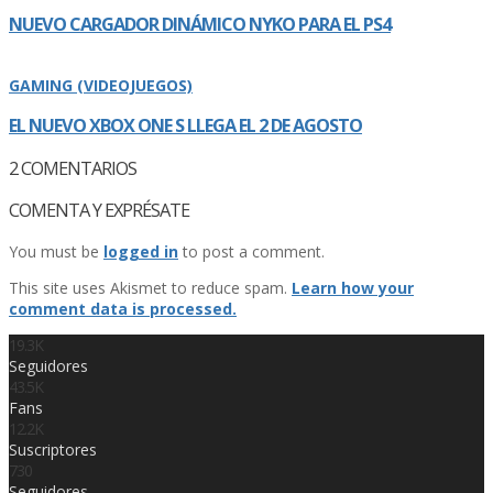
NUEVO CARGADOR DINÁMICO NYKO PARA EL PS4
GAMING (VIDEOJUEGOS)
EL NUEVO XBOX ONE S LLEGA EL 2 DE AGOSTO
2
COMENTARIOS
COMENTA Y EXPRÉSATE
You must be
logged in
to post a comment.
This site uses Akismet to reduce spam.
Learn how your
comment data is processed.
19.3K
Seguidores
43.5K
Fans
12.2K
Suscriptores
730
Seguidores