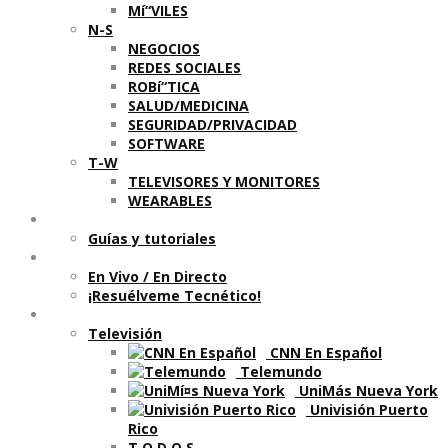
Mí“VILES
N-S
NEGOCIOS
REDES SOCIALES
ROBí“TICA
SALUD/MEDICINA
SEGURIDAD/PRIVACIDAD
SOFTWARE
T-W
TELEVISORES Y MONITORES
WEARABLES
Aprende
Guí­as y tutoriales
Shows
En Vivo / En Directo
¡Resuélveme Tecnético!
Segmentos en otros medios
Televisión
CNN En Español
Telemundo
UniMás Nueva York
Univisión Puerto
Rico
T O D O S