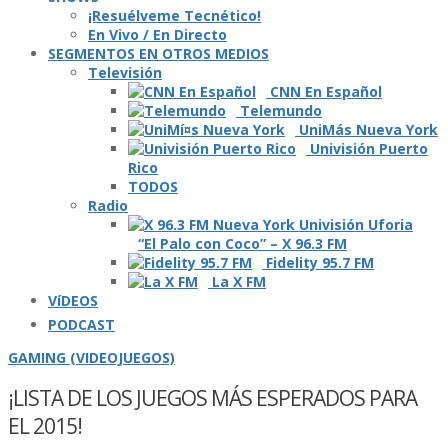
¡Resuélveme Tecnético!
En Vivo / En Directo
SEGMENTOS EN OTROS MEDIOS
Televisión
CNN En Español
Telemundo
UniMás Nueva York
Univisión Puerto
Rico
TODOS
Radio
“El Palo con Coco” – X 96.3 FM
Fidelity 95.7 FM
La X FM
VíDEOS
PODCAST
GAMING (VIDEOJUEGOS)
¡LISTA DE LOS JUEGOS MÁS ESPERADOS PARA
EL 2015!