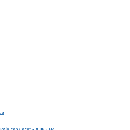
co
 Palo con Coco” – X 96.3 FM