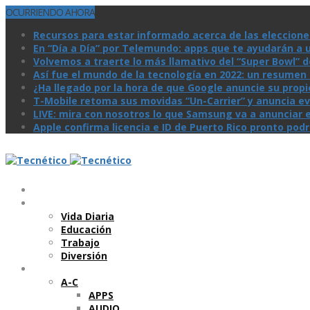
OCURRIENDO AHORA
Recursos para estar informado acerca de las eleccione
En “Día a Día” por Telemundo: apps que te ayudarán a 
Volvemos a traerte lo más llamativo del “Super Bowl” de 
Así­ fue el mundo de la tecnologí­a en 2022: un resume
¿Ha llegado por la hora de que Google anuncie su prop
T-Mobile retoma sus movidas “Un-Carrier” y anuncia ev
LIVE: mira con nosotros lo que Samsung va a anunciar e
Apple confirma licencia e ID de Puerto Rico pronto pod
Temas
Vida Diaria
Educación
Trabajo
Diversión
Categorí­as
A-C
APPS
AUDIO