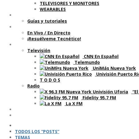
TELEVISORES Y MONITORES
WEARABLES
Aprende
Guí­as y tutoriales
Shows
En Vivo / En Directo
¡Resuélveme Tecnético!
Segmentos en otros medios
Televisión
CNN En Español
Telemundo
UniMás Nueva York
Univisión Puerto Ri
T O D O S
Radio
“El
Fidelity 95.7 FM
La X FM
Ví­deos
Podcasts
TODOS LOS “POSTS”
TEMAS