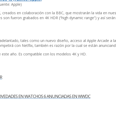
fuente: Apple)
, creados en colaboración con la BBC, que mostrarán la vida en nues
les son fueron grabados en 4K HDR (“high dynamic range”) y así­ ser
adelantado, tales como un nuevo diseño, acceso al Apple Arcade a l
ompetirá con Netflix, también es razón por la cual se están anunciand
de este año. Es compatible con los modelos 4K y HD.
R
S NOVEDADES EN WATCHOS 6 ANUNCIADAS EN WWDC