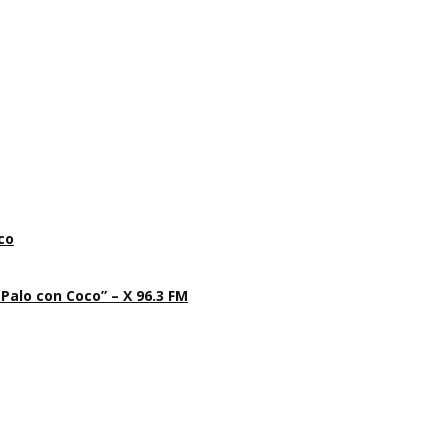
co
 Palo con Coco” – X 96.3 FM