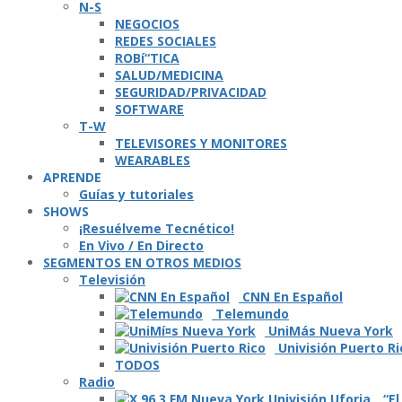
N-S
NEGOCIOS
REDES SOCIALES
ROBí“TICA
SALUD/MEDICINA
SEGURIDAD/PRIVACIDAD
SOFTWARE
T-W
TELEVISORES Y MONITORES
WEARABLES
APRENDE
Guí­as y tutoriales
SHOWS
¡Resuélveme Tecnético!
En Vivo / En Directo
SEGMENTOS EN OTROS MEDIOS
Televisión
CNN En Español
Telemundo
UniMás Nueva York
Univisión Puerto Ri
TODOS
Radio
“El