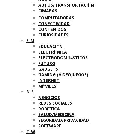
AUTOS/TRANSPORTACIí“N
CíMARAS
COMPUTADORAS
CONECTIVIDAD
CONTENIDOS
CURIOSIDADES
E-M
EDUCACIí“N
ELECTRí“NICA
ELECTRODOMí‰STICOS
FUTURO
GADGETS
GAMING (VIDEOJUEGOS)
INTERNET
Mí“VILES
N-S
NEGOCIOS
REDES SOCIALES
ROBí“TICA
SALUD/MEDICINA
SEGURIDAD/PRIVACIDAD
SOFTWARE
T-W