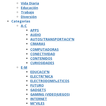
Vida Diaria
Educación
Trabajo
Diversión
Categorí­as
A-C
APPS
AUDIO
AUTOS/TRANSPORTACIí“N
CíMARAS
COMPUTADORAS
CONECTIVIDAD
CONTENIDOS
CURIOSIDADES
E-M
EDUCACIí“N
ELECTRí“NICA
ELECTRODOMí‰STICOS
FUTURO
GADGETS
GAMING (VIDEOJUEGOS)
INTERNET
Mí“VILES