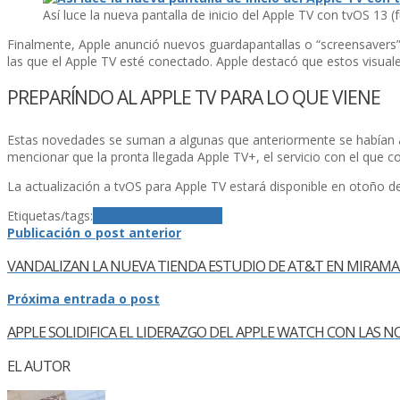
Así­ luce la nueva pantalla de inicio del Apple TV con tvOS 13 (
Finalmente, Apple anunció nuevos guardapantallas o “screensavers”
las que el Apple TV esté conectado. Apple destacó que estos visua
PREPARÍNDO AL APPLE TV PARA LO QUE VIENE
Estas novedades se suman a algunas que anteriormente se habí­an 
mencionar que la pronta llegada Apple TV+, el servicio con el que c
La actualización a tvOS para Apple TV estará disponible en otoño 
Etiquetas/tags:
Apple TV
tvOS
WWDC
Publicación o post anterior
VANDALIZAN LA NUEVA TIENDA ESTUDIO DE AT&T EN MIRAMA
Próxima entrada o post
APPLE SOLIDIFICA EL LIDERAZGO DEL APPLE WATCH CON LA
EL AUTOR