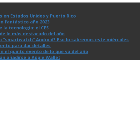
s en Estados Unidos y Puerto Rico
un fantástico año 2023
la tecnologí­a: el CES
n de lo más destacado del año
io “smartwatch” Android? Eso lo sabremos este miércoles
ento para dar detalles
n el quinto evento de lo que va del año
rán añadirse a Apple Wallet