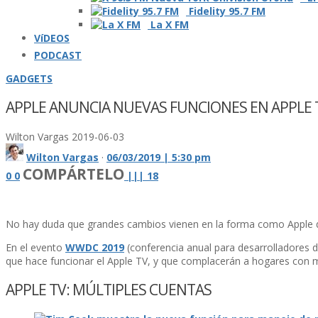
Fidelity 95.7 FM
La X FM
VíDEOS
PODCAST
GADGETS
APPLE ANUNCIA NUEVAS FUNCIONES EN APPLE 
Wilton Vargas
2019-06-03
Wilton Vargas
·
06/03/2019 | 5:30 pm
COMPÁRTELO
0
0
|
|
|
18
No hay duda que grandes cambios vienen en la forma como Apple qui
En el evento
WWDC 2019
(conferencia anual para desarrolladores 
que hace funcionar el Apple TV, y que complacerán a hogares con mú
APPLE TV: MÚLTIPLES CUENTAS