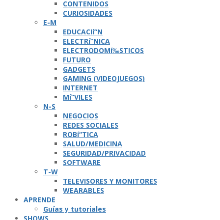
CONTENIDOS
CURIOSIDADES
E-M
EDUCACIí“N
ELECTRí“NICA
ELECTRODOMí‰STICOS
FUTURO
GADGETS
GAMING (VIDEOJUEGOS)
INTERNET
Mí“VILES
N-S
NEGOCIOS
REDES SOCIALES
ROBí“TICA
SALUD/MEDICINA
SEGURIDAD/PRIVACIDAD
SOFTWARE
T-W
TELEVISORES Y MONITORES
WEARABLES
APRENDE
Guí­as y tutoriales
SHOWS