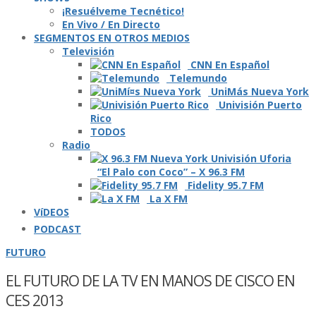
¡Resuélveme Tecnético!
En Vivo / En Directo
SEGMENTOS EN OTROS MEDIOS
Televisión
CNN En Español
Telemundo
UniMás Nueva York
Univisión Puerto
Rico
TODOS
Radio
“El Palo con Coco” – X 96.3 FM
Fidelity 95.7 FM
La X FM
VíDEOS
PODCAST
FUTURO
EL FUTURO DE LA TV EN MANOS DE CISCO EN
CES 2013