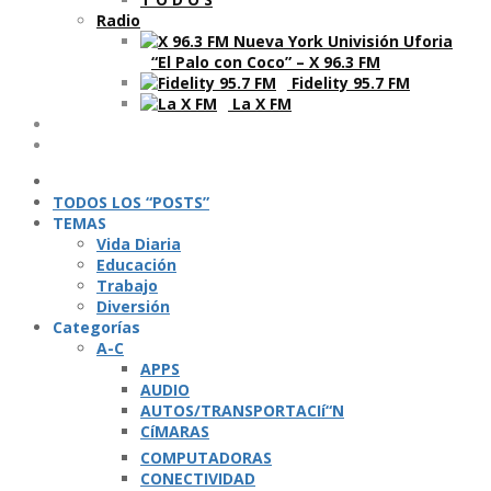
Radio
“El Palo con Coco” – X 96.3 FM
Fidelity 95.7 FM
La X FM
Ví­deos
Podcasts
TODOS LOS “POSTS”
TEMAS
Vida Diaria
Educación
Trabajo
Diversión
Categorí­as
A-C
APPS
AUDIO
AUTOS/TRANSPORTACIí“N
CíMARAS
COMPUTADORAS
CONECTIVIDAD