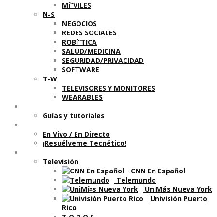
Mí“VILES
N-S
NEGOCIOS
REDES SOCIALES
ROBí“TICA
SALUD/MEDICINA
SEGURIDAD/PRIVACIDAD
SOFTWARE
T-W
TELEVISORES Y MONITORES
WEARABLES
Aprende
Guí­as y tutoriales
Shows
En Vivo / En Directo
¡Resuélveme Tecnético!
Segmentos en otros medios
Televisión
CNN En Español
Telemundo
UniMás Nueva York
Univisión Puerto
Rico
T O D O S