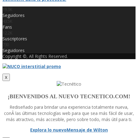
19.3K
Seguidores
43.5K
Fans
12.2K
Suscriptores
730
Seguidores
Copyright ©, All Rights Reserved.
X
¡BIENVENIDOS AL NUEVO TECNETICO.COM!
Rediseñado para brindar una experiencia totalmente nueva,
conÂ las últimas tecnologí­as web para que sea más fácil de usar,
más atractivo, más accesible, pero sobre todo, más útil para ti.
Explora lo nuevo
Mensaje de Wilton