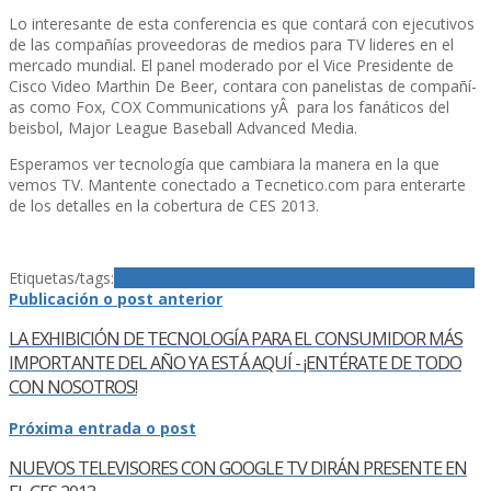
Lo interesante de esta conferencia es que contará con ejecutivos
de las compañí­as proveedoras de medios para TV lideres en el
mercado mundial. El panel moderado por el Vice Presidente de
Cisco Video Marthin De Beer, contara con panelistas de compañí­
as como Fox, COX Communications yÂ para los fanáticos del
beisbol, Major League Baseball Advanced Media.
Esperamos ver tecnologí­a que cambiara la manera en la que
vemos TV. Mantente conectado a Tecnetico.com para enterarte
de los detalles en la cobertura de CES 2013.
Etiquetas/tags:
CES
CES2013
Cisco
hogar
Networks
streaming
TV
Publicación o post anterior
LA EXHIBICIÓN DE TECNOLOGÍ­A PARA EL CONSUMIDOR MÁS
IMPORTANTE DEL AÑO YA ESTÁ AQUÍ­ - ¡ENTÉRATE DE TODO
CON NOSOTROS!
Próxima entrada o post
NUEVOS TELEVISORES CON GOOGLE TV DIRÁN PRESENTE EN