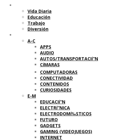
Temas
Vida Diaria
Educación
Trabajo
Diversión
Categorí­as
A-C
APPS
AUDIO
AUTOS/TRANSPORTACIí“N
CíMARAS
COMPUTADORAS
CONECTIVIDAD
CONTENIDOS
CURIOSIDADES
E-M
EDUCACIí“N
ELECTRí“NICA
ELECTRODOMí‰STICOS
FUTURO
GADGETS
GAMING (VIDEOJUEGOS)
INTERNET