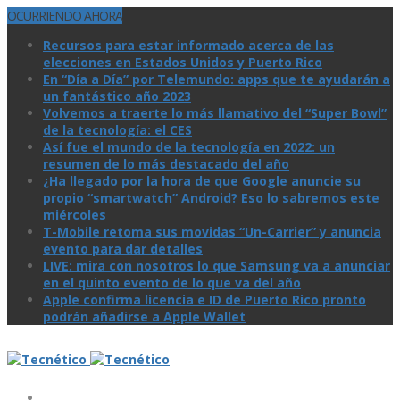
OCURRIENDO AHORA
Recursos para estar informado acerca de las
elecciones en Estados Unidos y Puerto Rico
En “Día a Día” por Telemundo: apps que te ayudarán a
un fantástico año 2023
Volvemos a traerte lo más llamativo del “Super Bowl”
de la tecnologí­a: el CES
Así­ fue el mundo de la tecnologí­a en 2022: un
resumen de lo más destacado del año
¿Ha llegado por la hora de que Google anuncie su
propio “smartwatch” Android? Eso lo sabremos este
miércoles
T-Mobile retoma sus movidas “Un-Carrier” y anuncia
evento para dar detalles
LIVE: mira con nosotros lo que Samsung va a anunciar
en el quinto evento de lo que va del año
Apple confirma licencia e ID de Puerto Rico pronto
podrán añadirse a Apple Wallet