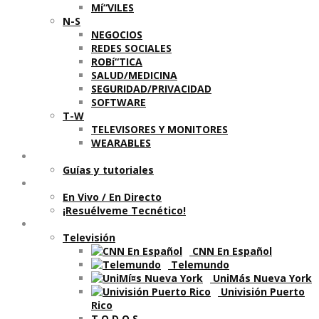
Mí“VILES
N-S
NEGOCIOS
REDES SOCIALES
ROBí“TICA
SALUD/MEDICINA
SEGURIDAD/PRIVACIDAD
SOFTWARE
T-W
TELEVISORES Y MONITORES
WEARABLES
Aprende
Guí­as y tutoriales
Shows
En Vivo / En Directo
¡Resuélveme Tecnético!
Segmentos en otros medios
Televisión
CNN En Español
Telemundo
UniMás Nueva York
Univisión Puerto
Rico
T O D O S