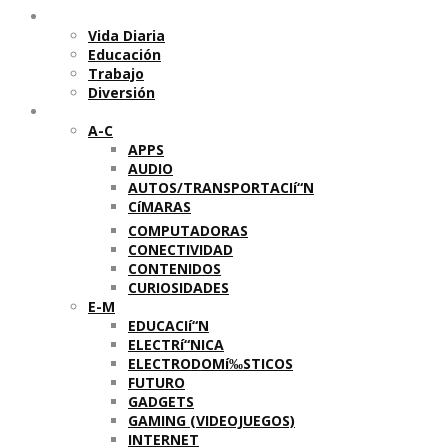
Temas
Vida Diaria
Educación
Trabajo
Diversión
Categorí­as
A-C
APPS
AUDIO
AUTOS/TRANSPORTACIí“N
CíMARAS
COMPUTADORAS
CONECTIVIDAD
CONTENIDOS
CURIOSIDADES
E-M
EDUCACIí“N
ELECTRí“NICA
ELECTRODOMí‰STICOS
FUTURO
GADGETS
GAMING (VIDEOJUEGOS)
INTERNET