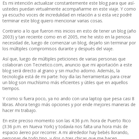
Es mi intención actualizar constantemente este blog para que así­
ustedes puedan virtualmente acompañarme en este viaje. Y como
ya escucho voces de incredulidad en relación a si esta vez podré
terminar este blog quiero mencionar varias cosas.
Contrario a lo que fueron mis inicios en esto de tener un blog (año
2003) y tan reciente como en el 2005, me he visto en la penosa
necesidad de, luego de comenzar un blog, dejarlo sin terminar por
los múltiples compromisos durante y después del viaje.
Así­ que, luego de múltiples peticiones de varias personas que
colaboran con Tecnetico.com, anuncio que mi aportación a este
blog será directo al grano y sin mucho adorno. Además, la
tecnologí­a está de mi parte: hoy dí­a las herramientas para crear
un blog son muchí­simo más eficientes y útiles que en aquellos
tiempos.
Y como si fuera poco, ya no ando con una laptop que pesa casi 8
libras. Ahora tengo más opciones y por ende mejores maneras de
hacer mi trabajo.
En este preciso momento son las 4:36 p.m. hora de Puerto Rico
(3:36 p.m. en Nueva York) y todaví­a nos falta una hora más de
espacio áereo por recorrer. A mi alrededor hay bebés llorando,
personas de todo tipo, y dos o tres chicas que me hacen