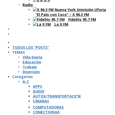
Radio
“El Palo con Coco” – X 96.3 FM
Fidelity 95.7 FM
La X FM
Ví­deos
Podcasts
TODOS LOS “POSTS”
TEMAS
Vida Diaria
Educación
Trabajo
Diversión
Categorí­as
A-C
APPS
AUDIO
AUTOS/TRANSPORTACIí“N
CíMARAS
COMPUTADORAS
CONECTIVIDAD