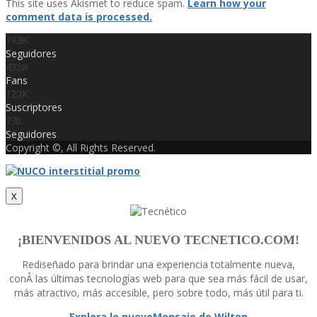
This site uses Akismet to reduce spam.
Learn how your
comment data is processed.
19.3K
Seguidores
43.5K
Fans
12.2K
Suscriptores
730
Seguidores
Copyright ©, All Rights Reserved.
X
¡BIENVENIDOS AL NUEVO TECNETICO.COM!
Rediseñado para brindar una experiencia totalmente nueva,
conÂ las últimas tecnologí­as web para que sea más fácil de usar,
más atractivo, más accesible, pero sobre todo, más útil para ti.
Explora lo nuevo
Mensaje de Wilton