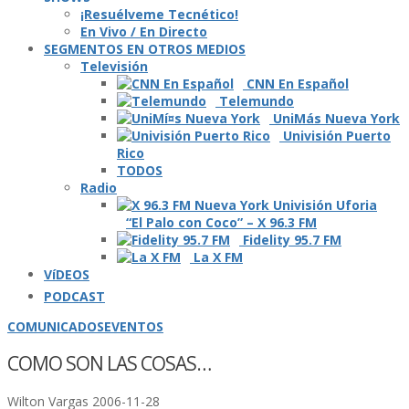
¡Resuélveme Tecnético!
En Vivo / En Directo
SEGMENTOS EN OTROS MEDIOS
Televisión
CNN En Español
Telemundo
UniMás Nueva York
Univisión Puerto
Rico
TODOS
Radio
“El Palo con Coco” – X 96.3 FM
Fidelity 95.7 FM
La X FM
VíDEOS
PODCAST
COMUNICADOS
EVENTOS
COMO SON LAS COSAS…
Wilton Vargas
2006-11-28