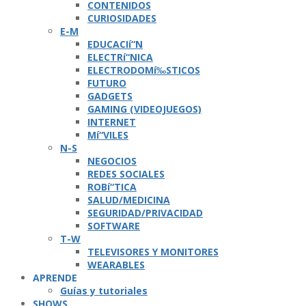
CONTENIDOS
CURIOSIDADES
E-M
EDUCACIí“N
ELECTRí“NICA
ELECTRODOMí‰STICOS
FUTURO
GADGETS
GAMING (VIDEOJUEGOS)
INTERNET
Mí“VILES
N-S
NEGOCIOS
REDES SOCIALES
ROBí“TICA
SALUD/MEDICINA
SEGURIDAD/PRIVACIDAD
SOFTWARE
T-W
TELEVISORES Y MONITORES
WEARABLES
APRENDE
Guí­as y tutoriales
SHOWS