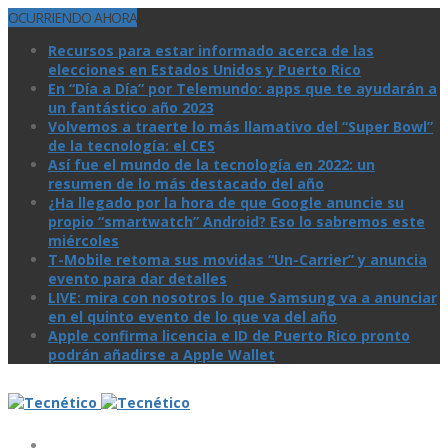
OCURRIENDO AHORA
Recursos para estar informado acerca de las
elecciones en Estados Unidos y Puerto Rico
En “Día a Día” por Telemundo: apps que te ayudarán a
un fantástico año 2023
Volvemos a traerte lo más llamativo del “Super Bowl”
de la tecnologí­a: el CES
Así­ fue el mundo de la tecnologí­a en 2022: un
resumen de lo más destacado del año
¿Ha llegado por la hora de que Google anuncie su
propio “smartwatch” Android? Eso lo sabremos este
miércoles
T-Mobile retoma sus movidas “Un-Carrier” y anuncia
evento para dar detalles
LIVE: mira con nosotros lo que Samsung va a anunciar
en el quinto evento de lo que va del año
Apple confirma licencia e ID de Puerto Rico pronto
podrán añadirse a Apple Wallet