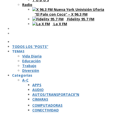
Radio
“El Palo con Coco” – X 96.3 FM
Fidelity 95.7 FM
La X FM
Ví­deos
Podcasts
TODOS LOS “POSTS”
TEMAS
Vida Diaria
Educación
Trabajo
Diversión
Categorí­as
A-C
APPS
AUDIO
AUTOS/TRANSPORTACIí“N
CíMARAS
COMPUTADORAS
CONECTIVIDAD