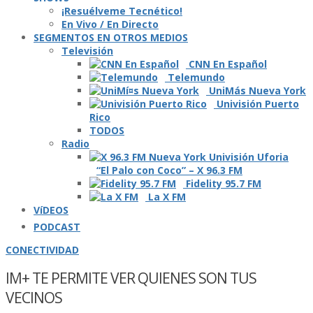
¡Resuélveme Tecnético!
En Vivo / En Directo
SEGMENTOS EN OTROS MEDIOS
Televisión
CNN En Español
Telemundo
UniMás Nueva York
Univisión Puerto
Rico
TODOS
Radio
“El Palo con Coco” – X 96.3 FM
Fidelity 95.7 FM
La X FM
VíDEOS
PODCAST
CONECTIVIDAD
IM+ TE PERMITE VER QUIENES SON TUS
VECINOS