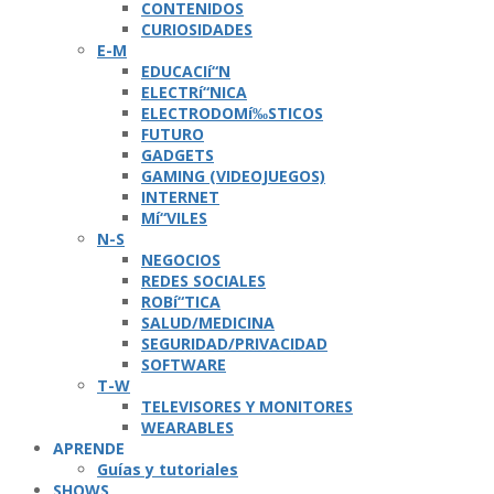
CONTENIDOS
CURIOSIDADES
E-M
EDUCACIí“N
ELECTRí“NICA
ELECTRODOMí‰STICOS
FUTURO
GADGETS
GAMING (VIDEOJUEGOS)
INTERNET
Mí“VILES
N-S
NEGOCIOS
REDES SOCIALES
ROBí“TICA
SALUD/MEDICINA
SEGURIDAD/PRIVACIDAD
SOFTWARE
T-W
TELEVISORES Y MONITORES
WEARABLES
APRENDE
Guí­as y tutoriales
SHOWS