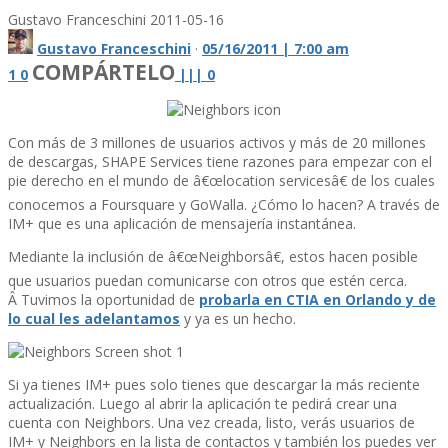
Gustavo Franceschini
2011-05-16
Gustavo Franceschini
·
05/16/2011 | 7:00 am
COMPÁRTELO
1
0
|
|
|
0
Con más de 3 millones de usuarios activos y más de 20 millones
de descargas, SHAPE Services tiene razones para empezar con el
pie derecho en el mundo de â€œlocation servicesâ€ de los cuales
conocemos a Foursquare y GoWalla. ¿Cómo lo hacen? A través de
IM+ que es una aplicación de mensajerí­a instantánea.
Mediante la inclusión de â€œNeighborsâ€, estos hacen posible
que usuarios puedan comunicarse con otros que estén cerca.
Â Tuvimos la oportunidad de
probarla en CTIA en Orlando y de
lo cual les adelantamos
y ya es un hecho.
Si ya tienes IM+ pues solo tienes que descargar la más reciente
actualización. Luego al abrir la aplicación te pedirá crear una
cuenta con Neighbors. Una vez creada, listo, verás usuarios de
IM+ y Neighbors en la lista de contactos y también los puedes ver