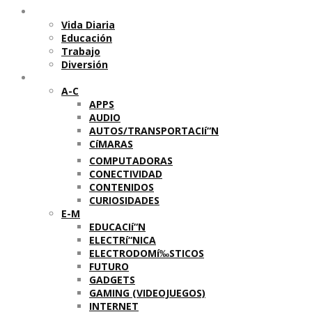
Temas
Vida Diaria
Educación
Trabajo
Diversión
Categorí­as
A-C
APPS
AUDIO
AUTOS/TRANSPORTACIí“N
CíMARAS
COMPUTADORAS
CONECTIVIDAD
CONTENIDOS
CURIOSIDADES
E-M
EDUCACIí“N
ELECTRí“NICA
ELECTRODOMí‰STICOS
FUTURO
GADGETS
GAMING (VIDEOJUEGOS)
INTERNET