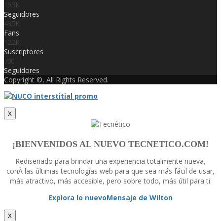
19.3K
Seguidores
43.5K
Fans
12.2K
Suscriptores
730
Seguidores
Copyright ©, All Rights Reserved.
X
¡BIENVENIDOS AL NUEVO TECNETICO.COM!
Rediseñado para brindar una experiencia totalmente nueva,
conÂ las últimas tecnologí­as web para que sea más fácil de usar,
más atractivo, más accesible, pero sobre todo, más útil para ti.
Explora lo nuevo
Mensaje de Wilton
X