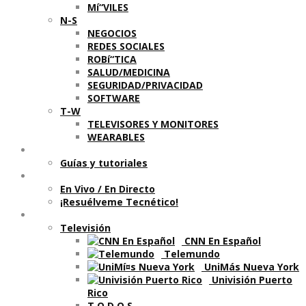
Mí“VILES
N-S
NEGOCIOS
REDES SOCIALES
ROBí“TICA
SALUD/MEDICINA
SEGURIDAD/PRIVACIDAD
SOFTWARE
T-W
TELEVISORES Y MONITORES
WEARABLES
Aprende
Guí­as y tutoriales
Shows
En Vivo / En Directo
¡Resuélveme Tecnético!
Segmentos en otros medios
Televisión
CNN En Español
Telemundo
UniMás Nueva York
Univisión Puerto
Rico
T O D O S