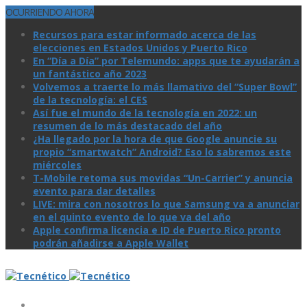
OCURRIENDO AHORA
Recursos para estar informado acerca de las
elecciones en Estados Unidos y Puerto Rico
En “Día a Día” por Telemundo: apps que te ayudarán a
un fantástico año 2023
Volvemos a traerte lo más llamativo del “Super Bowl”
de la tecnologí­a: el CES
Así­ fue el mundo de la tecnologí­a en 2022: un
resumen de lo más destacado del año
¿Ha llegado por la hora de que Google anuncie su
propio “smartwatch” Android? Eso lo sabremos este
miércoles
T-Mobile retoma sus movidas “Un-Carrier” y anuncia
evento para dar detalles
LIVE: mira con nosotros lo que Samsung va a anunciar
en el quinto evento de lo que va del año
Apple confirma licencia e ID de Puerto Rico pronto
podrán añadirse a Apple Wallet