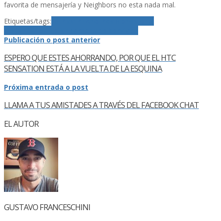
favorita de mensajerí­a y Neighbors no esta nada mal.
Etiquetas/tags:
IM
iPad
iPhone
iPod
Mensajeria
Instantanea
Neighbors
Shape Services
Publicación o post anterior
ESPERO QUE ESTES AHORRANDO, POR QUE EL HTC
SENSATION ESTÁ A LA VUELTA DE LA ESQUINA
Próxima entrada o post
LLAMA A TUS AMISTADES A TRAVÉS DEL FACEBOOK CHAT
EL AUTOR
GUSTAVO FRANCESCHINI