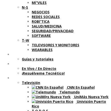
Mí“VILES
N-S
NEGOCIOS
REDES SOCIALES
ROBí“TICA
SALUD/MEDICINA
SEGURIDAD/PRIVACIDAD
SOFTWARE
T-W
TELEVISORES Y MONITORES
WEARABLES
Aprende
Guí­as y tutoriales
Shows
En Vivo / En Directo
¡Resuélveme Tecnético!
Segmentos en otros medios
Televisión
CNN En Español
Telemundo
UniMás Nueva York
Univisión Puerto
Rico
T O D O S