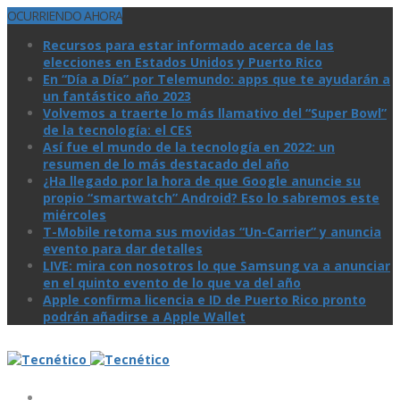
OCURRIENDO AHORA
Recursos para estar informado acerca de las
elecciones en Estados Unidos y Puerto Rico
En “Día a Día” por Telemundo: apps que te ayudarán a
un fantástico año 2023
Volvemos a traerte lo más llamativo del “Super Bowl”
de la tecnologí­a: el CES
Así­ fue el mundo de la tecnologí­a en 2022: un
resumen de lo más destacado del año
¿Ha llegado por la hora de que Google anuncie su
propio “smartwatch” Android? Eso lo sabremos este
miércoles
T-Mobile retoma sus movidas “Un-Carrier” y anuncia
evento para dar detalles
LIVE: mira con nosotros lo que Samsung va a anunciar
en el quinto evento de lo que va del año
Apple confirma licencia e ID de Puerto Rico pronto
podrán añadirse a Apple Wallet