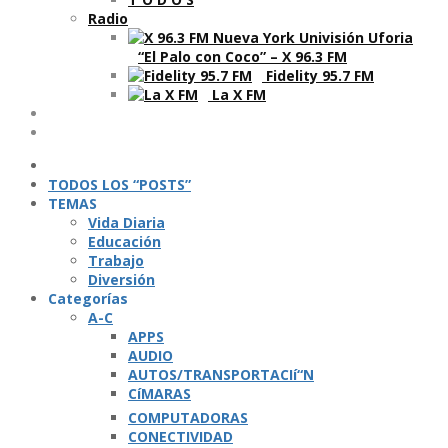
Radio
“El Palo con Coco” – X 96.3 FM
Fidelity 95.7 FM
La X FM
Ví­deos
Podcasts
TODOS LOS “POSTS”
TEMAS
Vida Diaria
Educación
Trabajo
Diversión
Categorí­as
A-C
APPS
AUDIO
AUTOS/TRANSPORTACIí“N
CíMARAS
COMPUTADORAS
CONECTIVIDAD