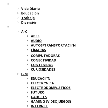
Temas
Vida Diaria
Educación
Trabajo
Diversión
Categorí­as
A-C
APPS
AUDIO
AUTOS/TRANSPORTACIí“N
CíMARAS
COMPUTADORAS
CONECTIVIDAD
CONTENIDOS
CURIOSIDADES
E-M
EDUCACIí“N
ELECTRí“NICA
ELECTRODOMí‰STICOS
FUTURO
GADGETS
GAMING (VIDEOJUEGOS)
INTERNET