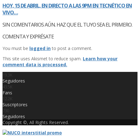
HOY, 15 DE ABRIL, EN DIRECTO A LAS 9PM EN TECNÉTICO EN
VIVO…
SIN COMENTARIOS AÚN. HAZ QUE EL TUYO SEA EL PRIMERO.
COMENTA Y EXPRÉSATE
You must be
logged in
to post a comment.
This site uses Akismet to reduce spam.
Learn how your
comment data is processed.
19.3K
Seguidores
43.5K
Fans
12.2K
Suscriptores
730
Seguidores
Copyright ©, All Rights Reserved.