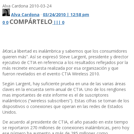
Alva Cardona
2010-03-24
Alva Cardona
·
03/24/2010 | 12:58 pm
COMPÁRTELO
0
0
|
|
|
0
â€œLa libertad es inalámbrica y sabemos que los consumidores
quieren más”. Así­ se expresó Steve Largent, presidente y director
ejecutivo de CTIA en referencia a los resultados reflejados por la
más recinete encuesta realizada por esa organización y que
fueron revelados en el evento CTIA Wireless 2010.
Según Largent, hay suficiente prueba en una de las varias áreas
claves en la encuesta semi-anual de CTIA. Uno de los renglones
mas importantes de este informe es el de suscriptores
inalámbricos (“wireless subscribers”). Estas cifras se toman de los
dispositivos o conexiones que operan en las redes de Estados
Unidos.
De acuerdo al presidente de CTIA, el año pasado en este tiempo
se reportaron 270 millones de conexiones inalámbricas, pero hoy
ese número ha aumento a más de 285 millones como