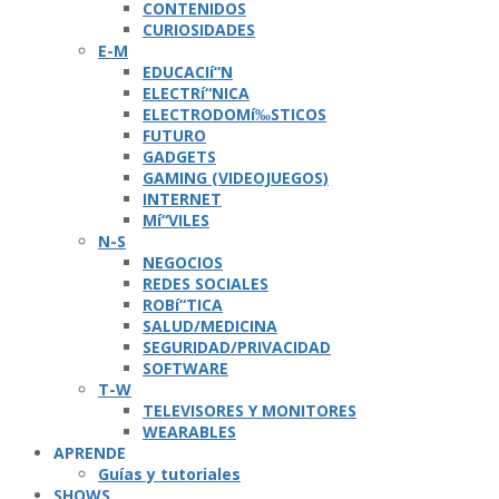
CONTENIDOS
CURIOSIDADES
E-M
EDUCACIí“N
ELECTRí“NICA
ELECTRODOMí‰STICOS
FUTURO
GADGETS
GAMING (VIDEOJUEGOS)
INTERNET
Mí“VILES
N-S
NEGOCIOS
REDES SOCIALES
ROBí“TICA
SALUD/MEDICINA
SEGURIDAD/PRIVACIDAD
SOFTWARE
T-W
TELEVISORES Y MONITORES
WEARABLES
APRENDE
Guí­as y tutoriales
SHOWS