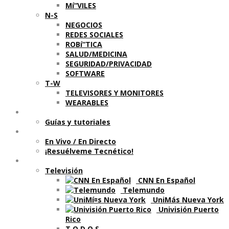
Mí“VILES
N-S
NEGOCIOS
REDES SOCIALES
ROBí“TICA
SALUD/MEDICINA
SEGURIDAD/PRIVACIDAD
SOFTWARE
T-W
TELEVISORES Y MONITORES
WEARABLES
Aprende
Guí­as y tutoriales
Shows
En Vivo / En Directo
¡Resuélveme Tecnético!
Segmentos en otros medios
Televisión
CNN En Español
Telemundo
UniMás Nueva York
Univisión Puerto
Rico
T O D O S