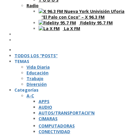
Radio
“El Palo con Coco” – X 96.3 FM
Fidelity 95.7 FM
La X FM
Ví­deos
Podcasts
TODOS LOS “POSTS”
TEMAS
Vida Diaria
Educación
Trabajo
Diversión
Categorí­as
A-C
APPS
AUDIO
AUTOS/TRANSPORTACIí“N
CíMARAS
COMPUTADORAS
CONECTIVIDAD