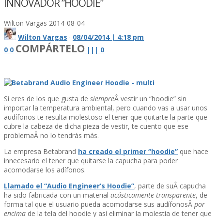
INNOVADOR “HOODIE”
Wilton Vargas
2014-08-04
Wilton Vargas
·
08/04/2014 | 4:18 pm
COMPÁRTELO
0
0
|
|
|
0
Si eres de los que gusta de
siempre
Â vestir un “hoodie” sin
importar la temperatura ambiental, pero cuando vas a usar unos
audí­fonos te resulta molestoso el tener que quitarte la parte que
cubre la cabeza de dicha pieza de vestir, te cuento que ese
problemaÂ no lo tendrás más.
La empresa Betabrand
ha creado el primer “hoodie”
que hace
innecesario el tener que quitarse la capucha para poder
acomodarse los adí­fonos.
Llamado el “Audio Engineer’s Hoodie”
, parte de suÂ capucha
ha sido fabricada con un material
acústicamente transparente
, de
forma tal que el usuario pueda acomodarse sus audí­fonosÂ
por
encima
de la tela del hoodie y así­ eliminar la molestia de tener que