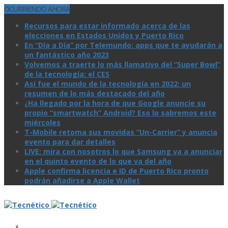
OCURRIENDO AHORA
Recursos para estar informado acerca de las
elecciones en Estados Unidos y Puerto Rico
En “Día a Día” por Telemundo: apps que te ayudarán a
un fantástico año 2023
Volvemos a traerte lo más llamativo del “Super Bowl”
de la tecnologí­a: el CES
Así­ fue el mundo de la tecnologí­a en 2022: un
resumen de lo más destacado del año
¿Ha llegado por la hora de que Google anuncie su
propio “smartwatch” Android? Eso lo sabremos este
miércoles
T-Mobile retoma sus movidas “Un-Carrier” y anuncia
evento para dar detalles
LIVE: mira con nosotros lo que Samsung va a anunciar
en el quinto evento de lo que va del año
Apple confirma licencia e ID de Puerto Rico pronto
podrán añadirse a Apple Wallet