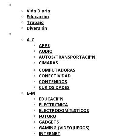
Temas
Vida Diaria
Educación
Trabajo
Diversión
Categorí­as
A-C
APPS
AUDIO
AUTOS/TRANSPORTACIí“N
CíMARAS
COMPUTADORAS
CONECTIVIDAD
CONTENIDOS
CURIOSIDADES
E-M
EDUCACIí“N
ELECTRí“NICA
ELECTRODOMí‰STICOS
FUTURO
GADGETS
GAMING (VIDEOJUEGOS)
INTERNET