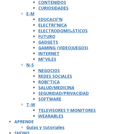
CONTENIDOS
CURIOSIDADES
E-M
EDUCACIí“N
ELECTRí“NICA
ELECTRODOMí‰STICOS
FUTURO
GADGETS
GAMING (VIDEOJUEGOS)
INTERNET
Mí“VILES
N-S
NEGOCIOS
REDES SOCIALES
ROBí“TICA
SALUD/MEDICINA
SEGURIDAD/PRIVACIDAD
SOFTWARE
T-W
TELEVISORES Y MONITORES
WEARABLES
APRENDE
Guí­as y tutoriales
SHOWS