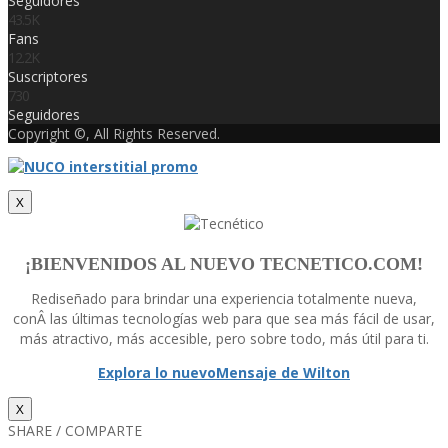
Seguidores
43.5K
Fans
12.2K
Suscriptores
730
Seguidores
Copyright ©, All Rights Reserved.
X
¡BIENVENIDOS AL NUEVO TECNETICO.COM!
Rediseñado para brindar una experiencia totalmente nueva,
conÂ las últimas tecnologí­as web para que sea más fácil de usar,
más atractivo, más accesible, pero sobre todo, más útil para ti.
Explora lo nuevo
Mensaje de Wilton
X
SHARE / COMPARTE