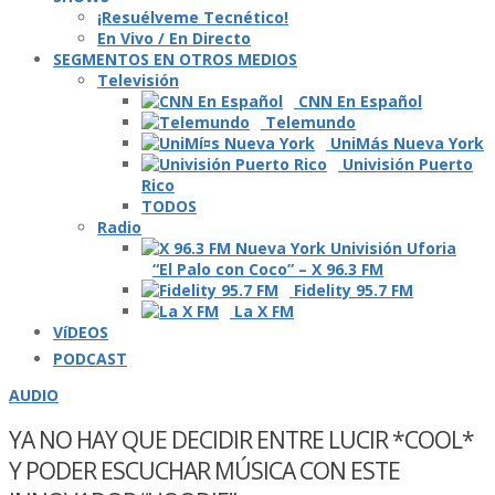
¡Resuélveme Tecnético!
En Vivo / En Directo
SEGMENTOS EN OTROS MEDIOS
Televisión
CNN En Español
Telemundo
UniMás Nueva York
Univisión Puerto
Rico
TODOS
Radio
“El Palo con Coco” – X 96.3 FM
Fidelity 95.7 FM
La X FM
VíDEOS
PODCAST
AUDIO
YA NO HAY QUE DECIDIR ENTRE LUCIR *COOL*
Y PODER ESCUCHAR MÚSICA CON ESTE