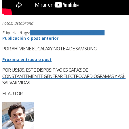
Fotos: Betabrand
Etiquetas/tags:
AudÃ­fonos
AUDIO
crowdfunding
ropa
Publicación o post anterior
POR AHÍ­ VIENE EL GALAXY NOTE 4 DE SAMSUNG
Próxima entrada o post
POR US$99, ESTE DISPOSITIVO ES CAPAZ DE
CONSTANTEMENTE GENERAR ELECTROCARDIOGRAMAS Y ASÍ­
SALVAR VIDAS
EL AUTOR