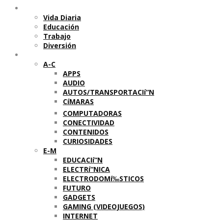
Temas
Vida Diaria
Educación
Trabajo
Diversión
Categorí­as
A-C
APPS
AUDIO
AUTOS/TRANSPORTACIí“N
CíMARAS
COMPUTADORAS
CONECTIVIDAD
CONTENIDOS
CURIOSIDADES
E-M
EDUCACIí“N
ELECTRí“NICA
ELECTRODOMí‰STICOS
FUTURO
GADGETS
GAMING (VIDEOJUEGOS)
INTERNET