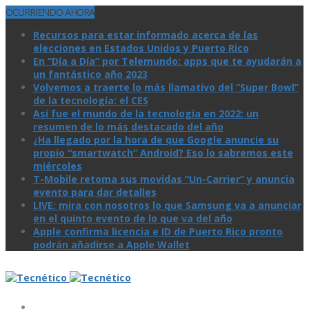
OCURRIENDO AHORA
Recursos para estar informado acerca de las
elecciones en Estados Unidos y Puerto Rico
En “Día a Día” por Telemundo: apps que te ayudarán a
un fantástico año 2023
Volvemos a traerte lo más llamativo del “Super Bowl”
de la tecnologí­a: el CES
Así­ fue el mundo de la tecnologí­a en 2022: un
resumen de lo más destacado del año
¿Ha llegado por la hora de que Google anuncie su
propio “smartwatch” Android? Eso lo sabremos este
miércoles
T-Mobile retoma sus movidas “Un-Carrier” y anuncia
evento para dar detalles
LIVE: mira con nosotros lo que Samsung va a anunciar
en el quinto evento de lo que va del año
Apple confirma licencia e ID de Puerto Rico pronto
podrán añadirse a Apple Wallet