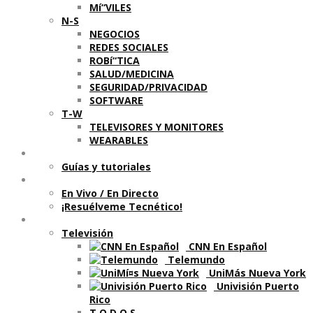
Mí“VILES
N-S
NEGOCIOS
REDES SOCIALES
ROBí“TICA
SALUD/MEDICINA
SEGURIDAD/PRIVACIDAD
SOFTWARE
T-W
TELEVISORES Y MONITORES
WEARABLES
Aprende
Guí­as y tutoriales
Shows
En Vivo / En Directo
¡Resuélveme Tecnético!
Segmentos en otros medios
Televisión
CNN En Español
Telemundo
UniMás Nueva York
Univisión Puerto
Rico
T O D O S