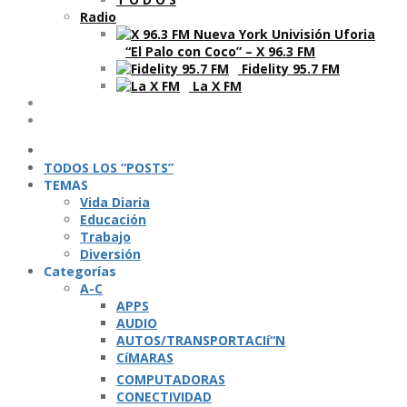
Radio
“El Palo con Coco” – X 96.3 FM
Fidelity 95.7 FM
La X FM
Ví­deos
Podcasts
TODOS LOS “POSTS”
TEMAS
Vida Diaria
Educación
Trabajo
Diversión
Categorí­as
A-C
APPS
AUDIO
AUTOS/TRANSPORTACIí“N
CíMARAS
COMPUTADORAS
CONECTIVIDAD