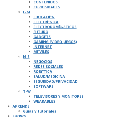
CONTENIDOS
CURIOSIDADES
E-M
EDUCACIí“N
ELECTRí“NICA
ELECTRODOMí‰STICOS
FUTURO
GADGETS
GAMING (VIDEOJUEGOS)
INTERNET
Mí“VILES
N-S
NEGOCIOS
REDES SOCIALES
ROBí“TICA
SALUD/MEDICINA
SEGURIDAD/PRIVACIDAD
SOFTWARE
T-W
TELEVISORES Y MONITORES
WEARABLES
APRENDE
Guí­as y tutoriales
SHOWS