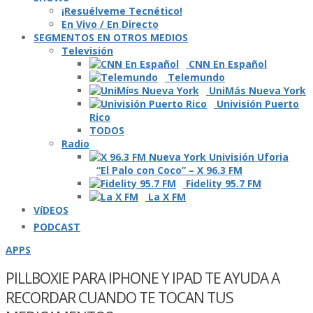
¡Resuélveme Tecnético!
En Vivo / En Directo
SEGMENTOS EN OTROS MEDIOS
Televisión
CNN En Español
Telemundo
UniMás Nueva York
Univisión Puerto
Rico
TODOS
Radio
“El Palo con Coco” – X 96.3 FM
Fidelity 95.7 FM
La X FM
VíDEOS
PODCAST
APPS
PILLBOXIE PARA IPHONE Y IPAD TE AYUDA A
RECORDAR CUANDO TE TOCAN TUS