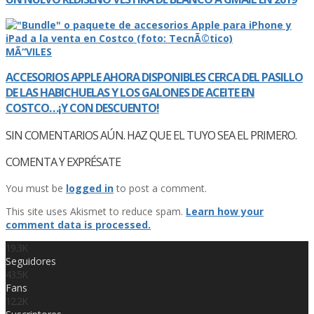
MÃ“VILES
ACCESORIOS APPLE AHORA DISPONIBLES CERCA DEL PASILLO
DE LAS HABICHUELAS Y LOS GALONES DE ACEITE EN
COSTCO…¡Y CON DESCUENTO!
SIN COMENTARIOS AÚN. HAZ QUE EL TUYO SEA EL PRIMERO.
COMENTA Y EXPRÉSATE
You must be
logged in
to post a comment.
This site uses Akismet to reduce spam.
Learn how your
comment data is processed.
19.3K
Seguidores
43.5K
Fans
12.2K