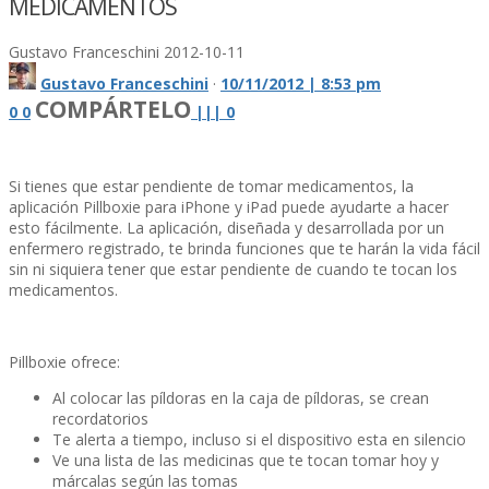
MEDICAMENTOS
Gustavo Franceschini
2012-10-11
Gustavo Franceschini
·
10/11/2012 | 8:53 pm
COMPÁRTELO
0
0
|
|
|
0
Si tienes que estar pendiente de tomar medicamentos, la
aplicación Pillboxie para iPhone y iPad puede ayudarte a hacer
esto fácilmente. La aplicación, diseñada y desarrollada por un
enfermero registrado, te brinda funciones que te harán la vida fácil
sin ni siquiera tener que estar pendiente de cuando te tocan los
medicamentos.
Pillboxie ofrece:
Al colocar las pí­ldoras en la caja de pí­ldoras, se crean
recordatorios
Te alerta a tiempo, incluso si el dispositivo esta en silencio
Ve una lista de las medicinas que te tocan tomar hoy y
márcalas según las tomas