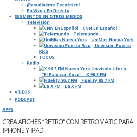
¡Resuélveme Tecnético!
En Vivo / En Directo
SEGMENTOS EN OTROS MEDIOS
Televisión
CNN En Español
Telemundo
UniMás Nueva York
Univisión Puerto
Rico
TODOS
Radio
“El Palo con Coco” – X 96.3 FM
Fidelity 95.7 FM
La X FM
VíDEOS
PODCAST
APPS
CREA AFICHES “RETRO” CON RETROMATIC PARA
IPHONE Y IPAD