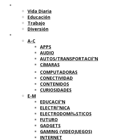
Temas
Vida Diaria
Educación
Trabajo
Diversión
Categorí­as
A-C
APPS
AUDIO
AUTOS/TRANSPORTACIí“N
CíMARAS
COMPUTADORAS
CONECTIVIDAD
CONTENIDOS
CURIOSIDADES
E-M
EDUCACIí“N
ELECTRí“NICA
ELECTRODOMí‰STICOS
FUTURO
GADGETS
GAMING (VIDEOJUEGOS)
INTERNET