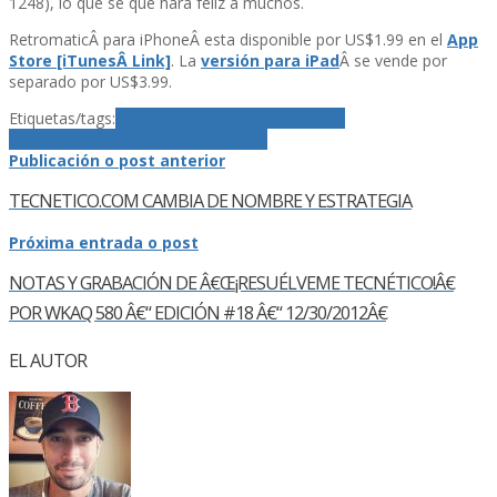
1248), lo que se que hará feliz a muchos.
RetromaticÂ para iPhoneÂ esta disponible por US$1.99 en el
App
Store [iTunesÂ Link]
. La
versión para iPad
Â se vende por
separado por US$3.99.
Etiquetas/tags:
aplicacion
iOS
iPad
iPhone
iPod
Touch
Retromatic
Retromatic HD
Publicación o post anterior
TECNETICO.COM CAMBIA DE NOMBRE Y ESTRATEGIA
Próxima entrada o post
NOTAS Y GRABACIÓN DE Â€Œ¡RESUÉLVEME TECNÉTICO!Â€
POR WKAQ 580 Â€“ EDICIÓN #18 Â€“ 12/30/2012Â€
EL AUTOR