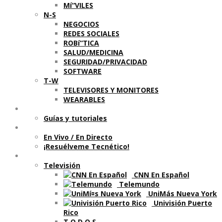
Mí“VILES
N-S
NEGOCIOS
REDES SOCIALES
ROBí“TICA
SALUD/MEDICINA
SEGURIDAD/PRIVACIDAD
SOFTWARE
T-W
TELEVISORES Y MONITORES
WEARABLES
Aprende
Guí­as y tutoriales
Shows
En Vivo / En Directo
¡Resuélveme Tecnético!
Segmentos en otros medios
Televisión
CNN En Español
Telemundo
UniMás Nueva York
Univisión Puerto
Rico
T O D O S