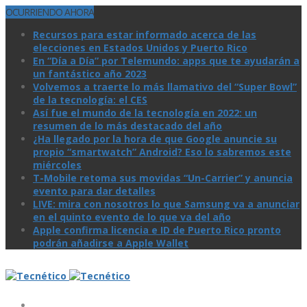
OCURRIENDO AHORA
Recursos para estar informado acerca de las
elecciones en Estados Unidos y Puerto Rico
En “Día a Día” por Telemundo: apps que te ayudarán a
un fantástico año 2023
Volvemos a traerte lo más llamativo del “Super Bowl”
de la tecnologí­a: el CES
Así­ fue el mundo de la tecnologí­a en 2022: un
resumen de lo más destacado del año
¿Ha llegado por la hora de que Google anuncie su
propio “smartwatch” Android? Eso lo sabremos este
miércoles
T-Mobile retoma sus movidas “Un-Carrier” y anuncia
evento para dar detalles
LIVE: mira con nosotros lo que Samsung va a anunciar
en el quinto evento de lo que va del año
Apple confirma licencia e ID de Puerto Rico pronto
podrán añadirse a Apple Wallet