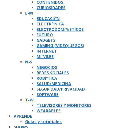
CONTENIDOS
CURIOSIDADES
E-M
EDUCACIí“N
ELECTRí“NICA
ELECTRODOMí‰STICOS
FUTURO
GADGETS
GAMING (VIDEOJUEGOS)
INTERNET
Mí“VILES
N-S
NEGOCIOS
REDES SOCIALES
ROBí“TICA
SALUD/MEDICINA
SEGURIDAD/PRIVACIDAD
SOFTWARE
T-W
TELEVISORES Y MONITORES
WEARABLES
APRENDE
Guí­as y tutoriales
SHOWS