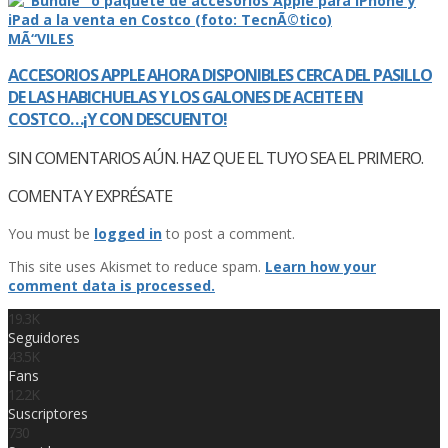
MÃ“VILES
ACCESORIOS APPLE AHORA DISPONIBLES CERCA DEL PASILLO
DE LAS HABICHUELAS Y LOS GALONES DE ACEITE EN
COSTCO…¡Y CON DESCUENTO!
SIN COMENTARIOS AÚN. HAZ QUE EL TUYO SEA EL PRIMERO.
COMENTA Y EXPRÉSATE
You must be
logged in
to post a comment.
This site uses Akismet to reduce spam.
Learn how your
comment data is processed.
19.3K
Seguidores
43.5K
Fans
12.2K
Suscriptores
730