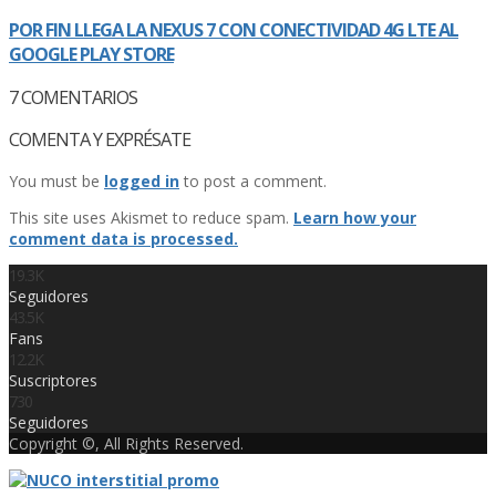
POR FIN LLEGA LA NEXUS 7 CON CONECTIVIDAD 4G LTE AL
GOOGLE PLAY STORE
7
COMENTARIOS
COMENTA Y EXPRÉSATE
You must be
logged in
to post a comment.
This site uses Akismet to reduce spam.
Learn how your
comment data is processed.
19.3K
Seguidores
43.5K
Fans
12.2K
Suscriptores
730
Seguidores
Copyright ©, All Rights Reserved.