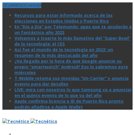
OCURRIENDO AHORA
Recursos para estar informado acerca de las
elecciones en Estados Unidos y Puerto Rico
En “Día a Día” por Telemundo: apps que te ayudarán a
un fantástico año 2023
Volvemos a traerte lo más llamativo del “Super Bowl”
de la tecnologí­a: el CES
Así­ fue el mundo de la tecnologí­a en 2022: un
resumen de lo más destacado del año
¿Ha llegado por la hora de que Google anuncie su
propio “smartwatch” Android? Eso lo sabremos este
miércoles
T-Mobile retoma sus movidas “Un-Carrier” y anuncia
evento para dar detalles
LIVE: mira con nosotros lo que Samsung va a anunciar
en el quinto evento de lo que va del año
Apple confirma licencia e ID de Puerto Rico pronto
podrán añadirse a Apple Wallet