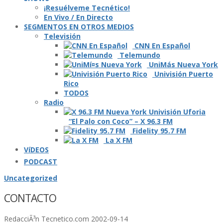
¡Resuélveme Tecnético!
En Vivo / En Directo
SEGMENTOS EN OTROS MEDIOS
Televisión
CNN En Español
Telemundo
UniMás Nueva York
Univisión Puerto
Rico
TODOS
Radio
“El Palo con Coco” – X 96.3 FM
Fidelity 95.7 FM
La X FM
VíDEOS
PODCAST
Uncategorized
CONTACTO
RedacciÃ³n Tecnetico.com
2002-09-14