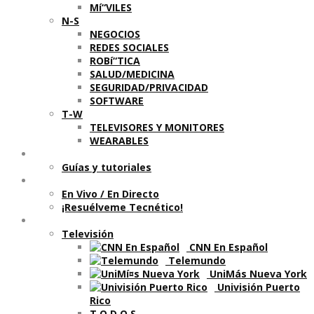
Mí“VILES
N-S
NEGOCIOS
REDES SOCIALES
ROBí“TICA
SALUD/MEDICINA
SEGURIDAD/PRIVACIDAD
SOFTWARE
T-W
TELEVISORES Y MONITORES
WEARABLES
Aprende
Guí­as y tutoriales
Shows
En Vivo / En Directo
¡Resuélveme Tecnético!
Segmentos en otros medios
Televisión
CNN En Español
Telemundo
UniMás Nueva York
Univisión Puerto
Rico
T O D O S