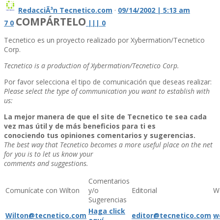
RedacciÃ³n Tecnetico.com
·
09/14/2002 | 5:13 am
COMPÁRTELO
7
0
|
|
|
0
Tecnetico es un proyecto realizado por Xybermation/Tecnetico
Corp.
Tecnetico is a production of Xybermation/Tecnetico Corp.
Por favor selecciona el tipo de comunicación que deseas realizar:
Please select the type of communication you want to establish with
us:
La mejor manera de que el site de Tecnetico te sea cada
vez mas útil y de más beneficios para ti es
conociendo tus opiniones comentarios y sugerencias.
The best way that Tecnetico becomes a more useful place on the net
for you is to let us know your
comments and suggestions.
Comentarios
Comuní­cate con Wilton
y/o
Editorial
W
Sugerencias
Haga click
Wilton@tecnetico.com
editor@tecnetico.com
w