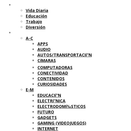
Temas
Vida Diaria
Educación
Trabajo
Diversión
Categorí­as
A-C
APPS
AUDIO
AUTOS/TRANSPORTACIí“N
CíMARAS
COMPUTADORAS
CONECTIVIDAD
CONTENIDOS
CURIOSIDADES
E-M
EDUCACIí“N
ELECTRí“NICA
ELECTRODOMí‰STICOS
FUTURO
GADGETS
GAMING (VIDEOJUEGOS)
INTERNET