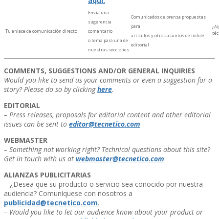
aquí­.
Enví­a una
Comunicados de prensa propuestas
sugerencia
para
¿Al
Tu enlace de comunicación directo
comentario
téc
artí­culos y otros asuntos de í­ndole
o tema para una de
editorial
nuestras secciones
COMMENTS, SUGGESTIONS AND/OR GENERAL INQUIRIES
Would you like to send us your comments or even a suggestion for a
story? Please do so by clicking
here
.
EDITORIAL
– Press releases, proposals for editorial content and other editorial
issues can be sent to
editor@tecnetico.com
WEBMASTER
– Something not working right? Technical questions about this site?
Get in touch with us at
webmaster@tecnetico.com
ALIANZAS PUBLICITARIAS
– ¿Desea que su producto o servicio sea conocido por nuestra
audiencia? Comuní­quese con nosotros a
publicidad@tecnetico.com
.
– Would you like to let our audience know about your product or