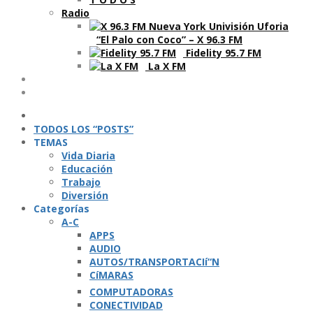
Radio
“El Palo con Coco” – X 96.3 FM
Fidelity 95.7 FM
La X FM
Ví­deos
Podcasts
TODOS LOS “POSTS”
TEMAS
Vida Diaria
Educación
Trabajo
Diversión
Categorí­as
A-C
APPS
AUDIO
AUTOS/TRANSPORTACIí“N
CíMARAS
COMPUTADORAS
CONECTIVIDAD