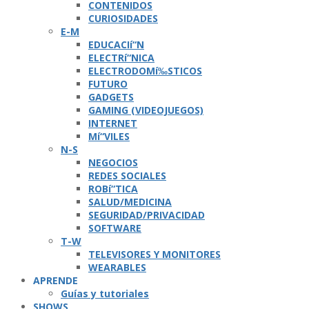
CONTENIDOS
CURIOSIDADES
E-M
EDUCACIí“N
ELECTRí“NICA
ELECTRODOMí‰STICOS
FUTURO
GADGETS
GAMING (VIDEOJUEGOS)
INTERNET
Mí“VILES
N-S
NEGOCIOS
REDES SOCIALES
ROBí“TICA
SALUD/MEDICINA
SEGURIDAD/PRIVACIDAD
SOFTWARE
T-W
TELEVISORES Y MONITORES
WEARABLES
APRENDE
Guí­as y tutoriales
SHOWS