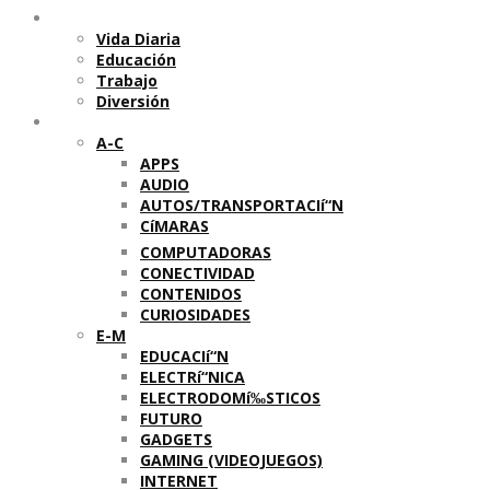
Temas
Vida Diaria
Educación
Trabajo
Diversión
Categorí­as
A-C
APPS
AUDIO
AUTOS/TRANSPORTACIí“N
CíMARAS
COMPUTADORAS
CONECTIVIDAD
CONTENIDOS
CURIOSIDADES
E-M
EDUCACIí“N
ELECTRí“NICA
ELECTRODOMí‰STICOS
FUTURO
GADGETS
GAMING (VIDEOJUEGOS)
INTERNET