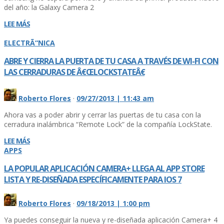
del año: la Galaxy Camera 2
LEE MÁS
ELECTRÃ“NICA
ABRE Y CIERRA LA PUERTA DE TU CASA A TRAVÉS DE WI-FI CON
LAS CERRADURAS DE Â€ŒLOCKSTATEÂ€
Roberto Flores
·
09/27/2013 | 11:43 am
Ahora vas a poder abrir y cerrar las puertas de tu casa con la
cerradura inalámbrica “Remote Lock” de la compañí­a LockState.
LEE MÁS
APPS
LA POPULAR APLICACIÓN CAMERA+ LLEGA AL APP STORE
LISTA Y RE-DISEÑADA ESPECÍ­FICAMENTE PARA IOS 7
Roberto Flores
·
09/18/2013 | 1:00 pm
Ya puedes conseguir la nueva y re-diseñada aplicación Camera+ 4