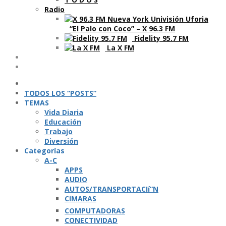
Radio
“El Palo con Coco” – X 96.3 FM
Fidelity 95.7 FM
La X FM
Ví­deos
Podcasts
TODOS LOS “POSTS”
TEMAS
Vida Diaria
Educación
Trabajo
Diversión
Categorí­as
A-C
APPS
AUDIO
AUTOS/TRANSPORTACIí“N
CíMARAS
COMPUTADORAS
CONECTIVIDAD