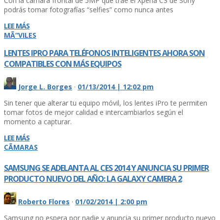
Con la cámara frontal de 5MP que trae el Xperia C3 de Sony
podrás tomar fotografí­as “selfies” como nunca antes
LEE MÁS
MÃ“VILES
LENTES IPRO PARA TELÉFONOS INTELIGENTES AHORA SON
COMPATIBLES CON MÁS EQUIPOS
Jorge L. Borges
·
01/13/2014 | 12:02 pm
Sin tener que alterar tu equipo móvil, los lentes iPro te permiten
tomar fotos de mejor calidad e intercambiarlos según el
momento a capturar.
LEE MÁS
CÃMARAS
SAMSUNG SE ADELANTA AL CES 2014 Y ANUNCIA SU PRIMER
PRODUCTO NUEVO DEL AÑO: LA GALAXY CAMERA 2
Roberto Flores
·
01/02/2014 | 2:00 pm
Samsung no espera por nadie y anuncia su primer producto nuevo