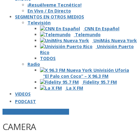
¡Resuélveme Tecnético!
En Vivo / En Directo
SEGMENTOS EN OTROS MEDIOS
Televisión
CNN En Español
Telemundo
UniMás Nueva York
Univisión Puerto
Rico
TODOS
Radio
“El Palo con Coco” – X 96.3 FM
Fidelity 95.7 FM
La X FM
VíDEOS
PODCAST
POSTS ETIQUETADOS O "TAGGED"
CAMERA