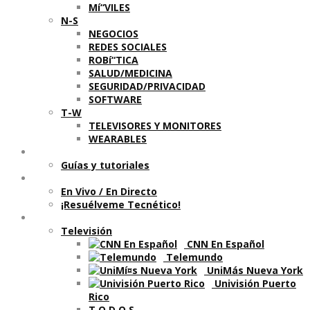
Mí“VILES
N-S
NEGOCIOS
REDES SOCIALES
ROBí“TICA
SALUD/MEDICINA
SEGURIDAD/PRIVACIDAD
SOFTWARE
T-W
TELEVISORES Y MONITORES
WEARABLES
Aprende
Guí­as y tutoriales
Shows
En Vivo / En Directo
¡Resuélveme Tecnético!
Segmentos en otros medios
Televisión
CNN En Español
Telemundo
UniMás Nueva York
Univisión Puerto
Rico
T O D O S