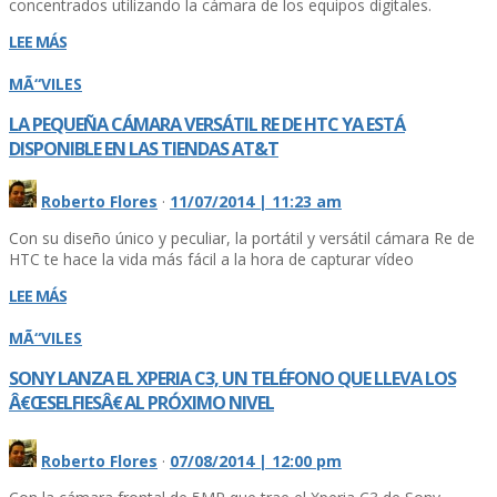
concentrados utilizando la cámara de los equipos digitales.
LEE MÁS
MÃ“VILES
LA PEQUEÑA CÁMARA VERSÁTIL RE DE HTC YA ESTÁ
DISPONIBLE EN LAS TIENDAS AT&T
Roberto Flores
·
11/07/2014 | 11:23 am
Con su diseño único y peculiar, la portátil y versátil cámara Re de
HTC te hace la vida más fácil a la hora de capturar ví­deo
LEE MÁS
MÃ“VILES
SONY LANZA EL XPERIA C3, UN TELÉFONO QUE LLEVA LOS
Â€ŒSELFIESÂ€ AL PRÓXIMO NIVEL
Roberto Flores
·
07/08/2014 | 12:00 pm