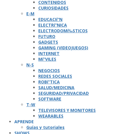
CONTENIDOS
CURIOSIDADES
E-M
EDUCACIí“N
ELECTRí“NICA
ELECTRODOMí‰STICOS
FUTURO
GADGETS
GAMING (VIDEOJUEGOS)
INTERNET
Mí“VILES
N-S
NEGOCIOS
REDES SOCIALES
ROBí“TICA
SALUD/MEDICINA
SEGURIDAD/PRIVACIDAD
SOFTWARE
T-W
TELEVISORES Y MONITORES
WEARABLES
APRENDE
Guí­as y tutoriales
SHOWS