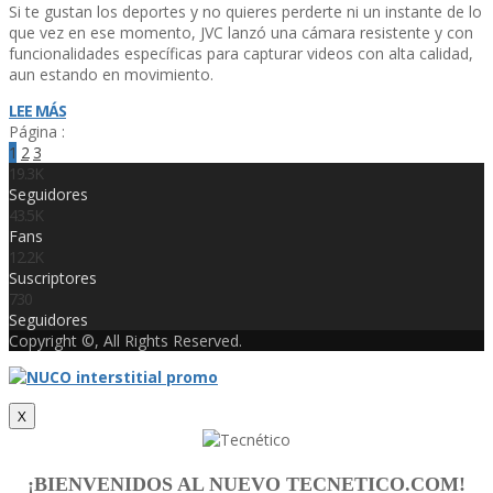
Si te gustan los deportes y no quieres perderte ni un instante de lo
que vez en ese momento, JVC lanzó una cámara resistente y con
funcionalidades especí­ficas para capturar videos con alta calidad,
aun estando en movimiento.
LEE MÁS
Página :
1
2
3
19.3K
Seguidores
43.5K
Fans
12.2K
Suscriptores
730
Seguidores
Copyright ©, All Rights Reserved.
X
¡BIENVENIDOS AL NUEVO TECNETICO.COM!