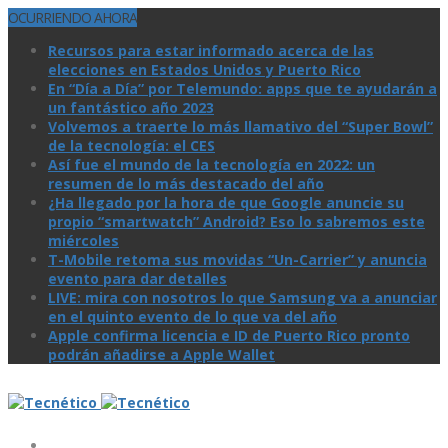
OCURRIENDO AHORA
Recursos para estar informado acerca de las
elecciones en Estados Unidos y Puerto Rico
En “Día a Día” por Telemundo: apps que te ayudarán a
un fantástico año 2023
Volvemos a traerte lo más llamativo del “Super Bowl”
de la tecnologí­a: el CES
Así­ fue el mundo de la tecnologí­a en 2022: un
resumen de lo más destacado del año
¿Ha llegado por la hora de que Google anuncie su
propio “smartwatch” Android? Eso lo sabremos este
miércoles
T-Mobile retoma sus movidas “Un-Carrier” y anuncia
evento para dar detalles
LIVE: mira con nosotros lo que Samsung va a anunciar
en el quinto evento de lo que va del año
Apple confirma licencia e ID de Puerto Rico pronto
podrán añadirse a Apple Wallet