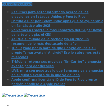
OCURRIENDO AHORA
Recursos para estar informado acerca de las
elecciones en Estados Unidos y Puerto Rico
En “Día a Día” por Telemundo: apps que te ayudarán a
un fantástico año 2023
Volvemos a traerte lo más llamativo del “Super Bowl”
de la tecnologí­a: el CES
Así­ fue el mundo de la tecnologí­a en 2022: un
resumen de lo más destacado del año
¿Ha llegado por la hora de que Google anuncie su
propio “smartwatch” Android? Eso lo sabremos este
miércoles
T-Mobile retoma sus movidas “Un-Carrier” y anuncia
evento para dar detalles
LIVE: mira con nosotros lo que Samsung va a anunciar
en el quinto evento de lo que va del año
Apple confirma licencia e ID de Puerto Rico pronto
podrán añadirse a Apple Wallet