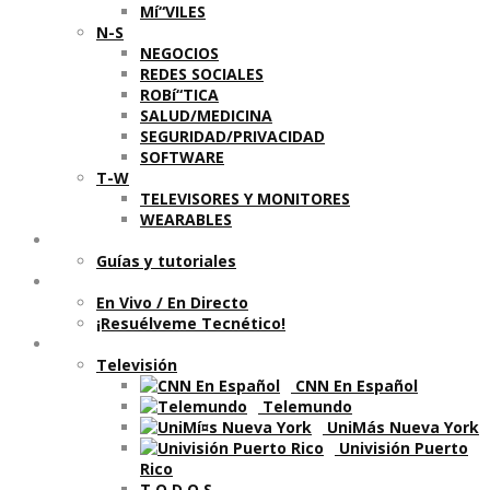
Mí“VILES
N-S
NEGOCIOS
REDES SOCIALES
ROBí“TICA
SALUD/MEDICINA
SEGURIDAD/PRIVACIDAD
SOFTWARE
T-W
TELEVISORES Y MONITORES
WEARABLES
Aprende
Guí­as y tutoriales
Shows
En Vivo / En Directo
¡Resuélveme Tecnético!
Segmentos en otros medios
Televisión
CNN En Español
Telemundo
UniMás Nueva York
Univisión Puerto
Rico
T O D O S