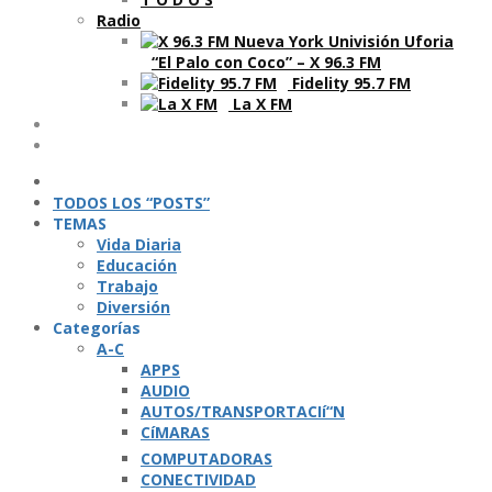
Radio
“El Palo con Coco” – X 96.3 FM
Fidelity 95.7 FM
La X FM
Ví­deos
Podcasts
TODOS LOS “POSTS”
TEMAS
Vida Diaria
Educación
Trabajo
Diversión
Categorí­as
A-C
APPS
AUDIO
AUTOS/TRANSPORTACIí“N
CíMARAS
COMPUTADORAS
CONECTIVIDAD