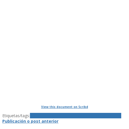
View this document on Scribd
Etiquetas/tags:
Departamento de Estado
Google
Puerto Rico
Publicación o post anterior