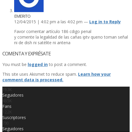
EMERITO
12/04/2015 | 4:02 pm a las 4:02 pm —
Log in to Reply
Favor comentar artí­culo 186 cdigo penal
y comente la legalidad de las cañas iptv queno toman señal
ni de dish ni satélite ni antena
COMENTA Y EXPRÉSATE
You must be
logged in
to post a comment.
This site uses Akismet to reduce spam.
Learn how your
comment data is processed.
19.3K
Seguidores
43.5K
Fans
12.2K
Suscriptores
730
Seguidores