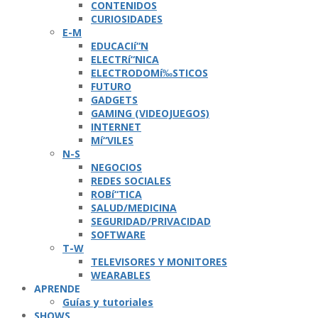
CONTENIDOS
CURIOSIDADES
E-M
EDUCACIí“N
ELECTRí“NICA
ELECTRODOMí‰STICOS
FUTURO
GADGETS
GAMING (VIDEOJUEGOS)
INTERNET
Mí“VILES
N-S
NEGOCIOS
REDES SOCIALES
ROBí“TICA
SALUD/MEDICINA
SEGURIDAD/PRIVACIDAD
SOFTWARE
T-W
TELEVISORES Y MONITORES
WEARABLES
APRENDE
Guí­as y tutoriales
SHOWS