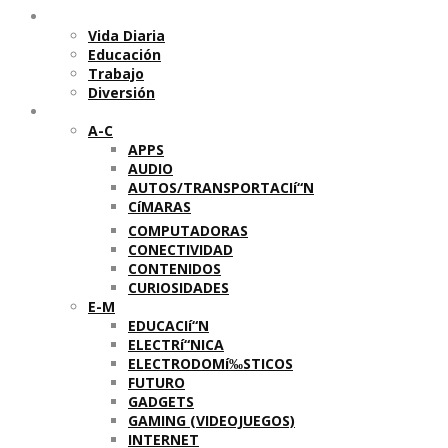
Temas
Vida Diaria
Educación
Trabajo
Diversión
Categorí­as
A-C
APPS
AUDIO
AUTOS/TRANSPORTACIí“N
CíMARAS
COMPUTADORAS
CONECTIVIDAD
CONTENIDOS
CURIOSIDADES
E-M
EDUCACIí“N
ELECTRí“NICA
ELECTRODOMí‰STICOS
FUTURO
GADGETS
GAMING (VIDEOJUEGOS)
INTERNET