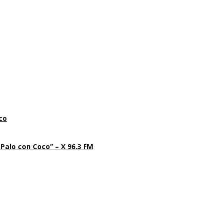
co
 Palo con Coco” – X 96.3 FM