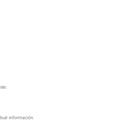
ile:
buí­r información.