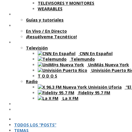
TELEVISORES Y MONITORES
WEARABLES
Aprende
Guí­as y tutoriales
Shows
En Vivo / En Directo
¡Resuélveme Tecnético!
Segmentos en otros medios
Televisión
CNN En Español
Telemundo
UniMás Nueva York
Univisión Puerto Ri
T O D O S
Radio
“El
Fidelity 95.7 FM
La X FM
Ví­deos
Podcasts
TODOS LOS “POSTS”
TEMAS