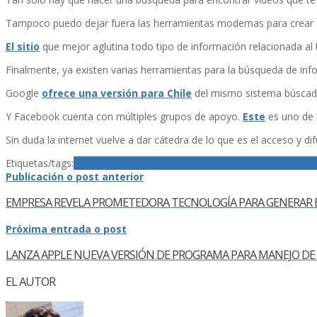
Tampoco puedo dejar fuera las herramientas modernas para crear si
El sitio
que mejor aglutina todo tipo de información relacionada al
Finalmente, ya existen varias herramientas para la búsqueda de in
Google
ofrece una versión para Chile
del mismo sistema búscador
Y Facebook cuenta con múltiples grupos de apoyo.
Este
es uno de e
Sin duda la internet vuelve a dar cátedra de lo que es el acceso y di
Etiquetas/tags:
Chile
Facebook
Google
HaitÃ­
terremoto
Twitter
Yo
Publicación o post anterior
EMPRESA REVELA PROMETEDORA TECNOLOGÍ­A PARA GENERAR 
Próxima entrada o post
LANZA APPLE NUEVA VERSIÓN DE PROGRAMA PARA MANEJO DE 
EL AUTOR