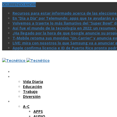
OCURRIENDO AHORA
Recursos para estar informado acerca de las eleccione
En “Día a Día” por Telemundo: apps que te ayudarán a 
Volvemos a traerte lo más llamativo del “Super Bowl” de 
Así­ fue el mundo de la tecnologí­a en 2022: un resume
¿Ha llegado por la hora de que Google anuncie su prop
T-Mobile retoma sus movidas “Un-Carrier” y anuncia ev
LIVE: mira con nosotros lo que Samsung va a anunciar e
Apple confirma licencia e ID de Puerto Rico pronto pod
Temas
Vida Diaria
Educación
Trabajo
Diversión
Categorí­as
A-C
APPS
AUDIO