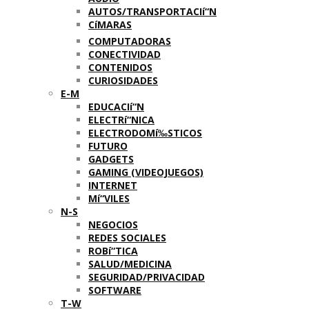
AUTOS/TRANSPORTACIí“N
CíMARAS
COMPUTADORAS
CONECTIVIDAD
CONTENIDOS
CURIOSIDADES
E-M
EDUCACIí“N
ELECTRí“NICA
ELECTRODOMí‰STICOS
FUTURO
GADGETS
GAMING (VIDEOJUEGOS)
INTERNET
Mí“VILES
N-S
NEGOCIOS
REDES SOCIALES
ROBí“TICA
SALUD/MEDICINA
SEGURIDAD/PRIVACIDAD
SOFTWARE
T-W