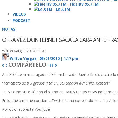
Fidelity 95.7 FM
La X FM
VíDEOS
PODCAST
NOTAS
OTRA VEZ LA INTERNET SACA LA CARA ANTE TR
Wilton Vargas
2010-03-01
Wilton Vargas
·
03/01/2010 | 1:17 pm
COMPÁRTELO
0
0
|
|
|
0
A la 3:34 de la madrugada (2:34 am hora de Puerto Rico), circuló lo 
“Terremoto de 8.3 grados Ritcher. Concepción â€“ Chile. Reuters”
Tal y como sucedió con el sismo en Haití­ y tantas otras incidencias 
En lo que a mí­ me concierne,Twitter se ha convertido en el servicio
Por otro lado está YouTube.
Tan sólo hay que hacer una búsqueda para encontrar ví­deos que te 