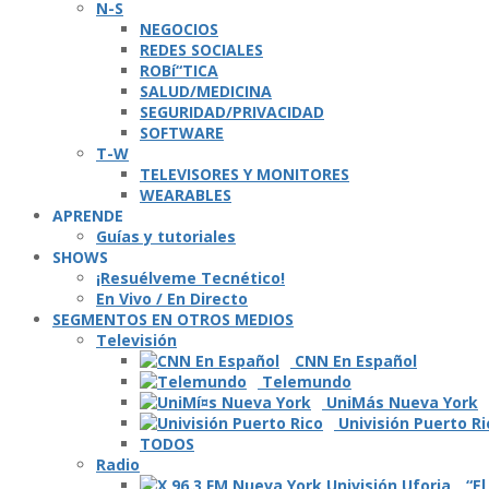
N-S
NEGOCIOS
REDES SOCIALES
ROBí“TICA
SALUD/MEDICINA
SEGURIDAD/PRIVACIDAD
SOFTWARE
T-W
TELEVISORES Y MONITORES
WEARABLES
APRENDE
Guí­as y tutoriales
SHOWS
¡Resuélveme Tecnético!
En Vivo / En Directo
SEGMENTOS EN OTROS MEDIOS
Televisión
CNN En Español
Telemundo
UniMás Nueva York
Univisión Puerto Ri
TODOS
Radio
“El