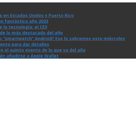
s en Estados Unidos y Puerto Rico
un fantástico año 2023
la tecnologí­a: el CES
n de lo más destacado del año
io “smartwatch” Android? Eso lo sabremos este miércoles
ento para dar detalles
n el quinto evento de lo que va del año
rán añadirse a Apple Wallet