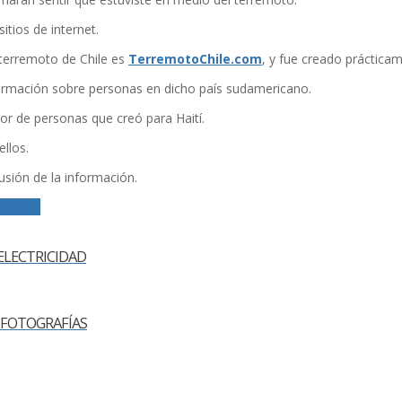
tios de internet.
 terremoto de Chile es
TerremotoChile.com
, y fue creado prácticam
formación sobre personas en dicho paí­s sudamericano.
 de personas que creó para Haití­.
llos.
fusión de la información.
uTube
ELECTRICIDAD
FOTOGRAFÍ­AS