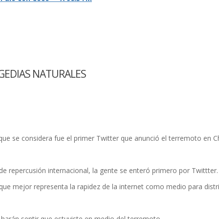
AGEDIAS NATURALES
que se considera fue el primer Twitter que anunció el terremoto en Ch
de repercusión internacional, la gente se enteró primero por Twittter.
 que mejor representa la rapidez de la internet como medio para distri
harán sentir que estuviste en medio del terremoto.