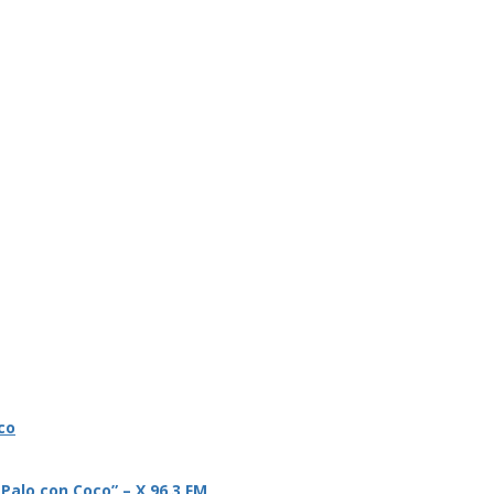
co
 Palo con Coco” – X 96.3 FM