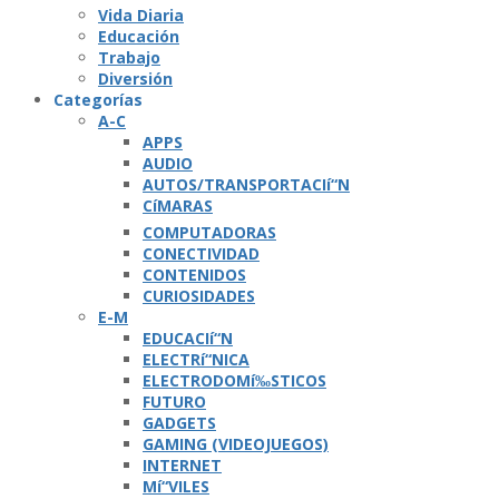
Vida Diaria
Educación
Trabajo
Diversión
Categorí­as
A-C
APPS
AUDIO
AUTOS/TRANSPORTACIí“N
CíMARAS
COMPUTADORAS
CONECTIVIDAD
CONTENIDOS
CURIOSIDADES
E-M
EDUCACIí“N
ELECTRí“NICA
ELECTRODOMí‰STICOS
FUTURO
GADGETS
GAMING (VIDEOJUEGOS)
INTERNET
Mí“VILES