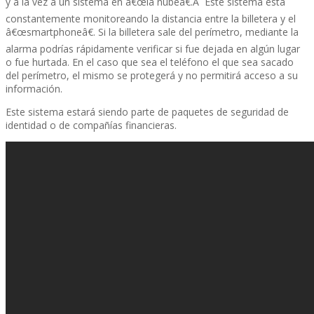
y a la vez a un sistema en â€œla nubeâ€.Â Este sistema está
constantemente monitoreando la distancia entre la billetera y el
â€œsmartphoneâ€. Si la billetera sale del perí­metro, mediante la
alarma podrí­as rápidamente verificar si fue dejada en algún lugar
o fue hurtada. En el caso que sea el teléfono el que sea sacado
del perí­metro, el mismo se protegerá y no permitirá acceso a su
información.
Este sistema estará siendo parte de paquetes de seguridad de
identidad o de compañí­as financieras.