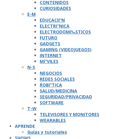
CONTENIDOS
CURIOSIDADES
E-M
EDUCACIí“N
ELECTRí“NICA
ELECTRODOMí‰STICOS
FUTURO
GADGETS
GAMING (VIDEOJUEGOS)
INTERNET
Mí“VILES
N-S
NEGOCIOS
REDES SOCIALES
ROBí“TICA
SALUD/MEDICINA
SEGURIDAD/PRIVACIDAD
SOFTWARE
T-W
TELEVISORES Y MONITORES
WEARABLES
APRENDE
Guí­as y tutoriales
SHOWS