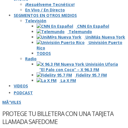
¡Resuélveme Tecnético!
En Vivo / En Directo
SEGMENTOS EN OTROS MEDIOS
Televisión
CNN En Español
Telemundo
UniMás Nueva York
Univisión Puerto
Rico
TODOS
Radio
“El Palo con Coco” – X 96.3 FM
Fidelity 95.7 FM
La X FM
VíDEOS
PODCAST
MÃ“VILES
PROTEGE TU BILLETERA CON UNA TARJETA
LLAMADA SAFEDOME