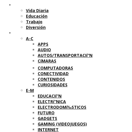
Temas
Vida Diaria
Educación
Trabajo
Diversión
Categorí­as
A-C
APPS
AUDIO
AUTOS/TRANSPORTACIí“N
CíMARAS
COMPUTADORAS
CONECTIVIDAD
CONTENIDOS
CURIOSIDADES
E-M
EDUCACIí“N
ELECTRí“NICA
ELECTRODOMí‰STICOS
FUTURO
GADGETS
GAMING (VIDEOJUEGOS)
INTERNET