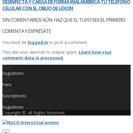
DESINFECTA Y CARGA DE FORMA INALÁMBRICA TU TELÉFONO
CELULAR CON EL OBLIO DE LEXON
SIN COMENTARIOS AÚN. HAZ QUE EL TUYO SEA EL PRIMERO.
COMENTA Y EXPRÉSATE
You must be
logged in
to post a comment.
This site uses Akismet to reduce spam.
Learn how your
comment data is processed.
19.3K
Seguidores
43.5K
Fans
12.2K
Suscriptores
730
Seguidores
Copyright ©, All Rights Reserved.
X