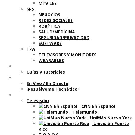
Mí“VILES
N-S
NEGOCIOS
REDES SOCIALES
ROBí“TICA
SALUD/MEDICINA
SEGURIDAD/PRIVACIDAD
SOFTWARE
T-W
TELEVISORES Y MONITORES
WEARABLES
Aprende
Guí­as y tutoriales
Shows
En Vivo / En Directo
¡Resuélveme Tecnético!
Segmentos en otros medios
Televisión
CNN En Español
Telemundo
UniMás Nueva York
Univisión Puerto
Rico
T O D O S