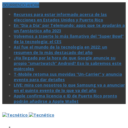
OCURRIENDO AHORA
Recursos para estar informado acerca de las
elecciones en Estados Unidos y Puerto Rico
En “Día a Día” por Telemundo: apps que te ayudarán a
un fantástico año 2023
Volvemos a traerte lo más llamativo del “Super Bowl”
de la tecnologí­a: el CES
Así­ fue el mundo de la tecnologí­a en 2022: un
resumen de lo más destacado del año
¿Ha llegado por la hora de que Google anuncie su
propio “smartwatch” Android? Eso lo sabremos este
miércoles
T-Mobile retoma sus movidas “Un-Carrier” y anuncia
evento para dar detalles
LIVE: mira con nosotros lo que Samsung va a anunciar
en el quinto evento de lo que va del año
Apple confirma licencia e ID de Puerto Rico pronto
podrán añadirse a Apple Wallet