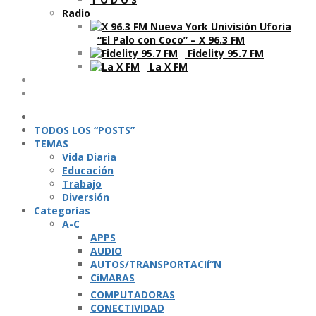
Radio
“El Palo con Coco” – X 96.3 FM
Fidelity 95.7 FM
La X FM
Ví­deos
Podcasts
TODOS LOS “POSTS”
TEMAS
Vida Diaria
Educación
Trabajo
Diversión
Categorí­as
A-C
APPS
AUDIO
AUTOS/TRANSPORTACIí“N
CíMARAS
COMPUTADORAS
CONECTIVIDAD