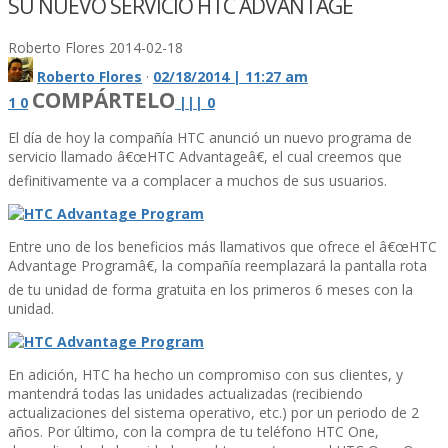
SU NUEVO SERVICIO HTC ADVANTAGE
Roberto Flores
2014-02-18
Roberto Flores
·
02/18/2014 | 11:27 am
COMPÁRTELO
1
0
|
|
|
0
El dí­a de hoy la compañí­a HTC anunció un nuevo programa de
servicio llamado â€œHTC Advantageâ€, el cual creemos que
definitivamente va a complacer a muchos de sus usuarios.
Entre uno de los beneficios más llamativos que ofrece el â€œHTC
Advantage Programâ€, la compañí­a reemplazará la pantalla rota
de tu unidad de forma gratuita en los primeros 6 meses con la
unidad.
En adición, HTC ha hecho un compromiso con sus clientes, y
mantendrá todas las unidades actualizadas (recibiendo
actualizaciones del sistema operativo, etc.) por un periodo de 2
años. Por último, con la compra de tu teléfono HTC One,