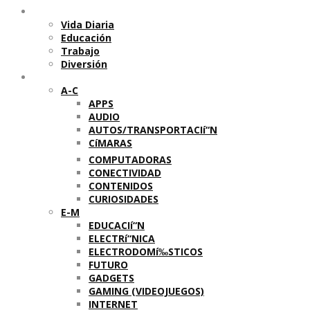
Temas
Vida Diaria
Educación
Trabajo
Diversión
Categorí­as
A-C
APPS
AUDIO
AUTOS/TRANSPORTACIí“N
CíMARAS
COMPUTADORAS
CONECTIVIDAD
CONTENIDOS
CURIOSIDADES
E-M
EDUCACIí“N
ELECTRí“NICA
ELECTRODOMí‰STICOS
FUTURO
GADGETS
GAMING (VIDEOJUEGOS)
INTERNET