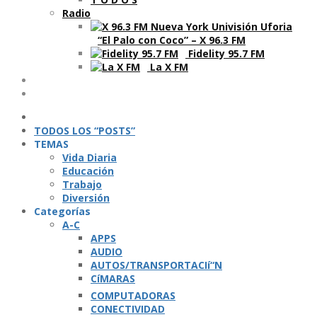
Radio
“El Palo con Coco” – X 96.3 FM
Fidelity 95.7 FM
La X FM
Ví­deos
Podcasts
TODOS LOS “POSTS”
TEMAS
Vida Diaria
Educación
Trabajo
Diversión
Categorí­as
A-C
APPS
AUDIO
AUTOS/TRANSPORTACIí“N
CíMARAS
COMPUTADORAS
CONECTIVIDAD