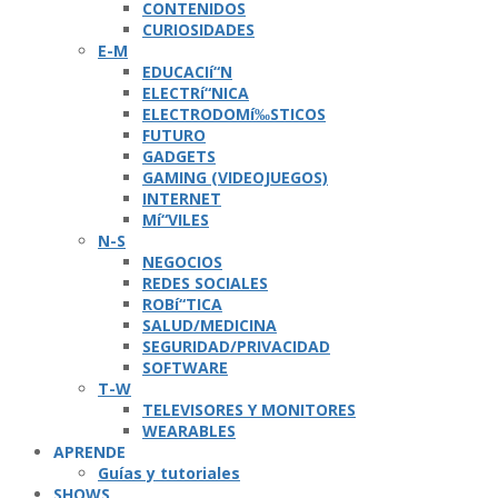
CONTENIDOS
CURIOSIDADES
E-M
EDUCACIí“N
ELECTRí“NICA
ELECTRODOMí‰STICOS
FUTURO
GADGETS
GAMING (VIDEOJUEGOS)
INTERNET
Mí“VILES
N-S
NEGOCIOS
REDES SOCIALES
ROBí“TICA
SALUD/MEDICINA
SEGURIDAD/PRIVACIDAD
SOFTWARE
T-W
TELEVISORES Y MONITORES
WEARABLES
APRENDE
Guí­as y tutoriales
SHOWS