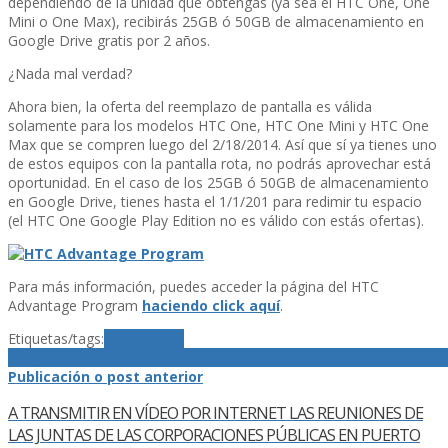
dependiendo de la unidad que obtengas (ya sea el HTC One, One
Mini o One Max), recibirás 25GB ó 50GB de almacenamiento en
Google Drive gratis por 2 años.
¿Nada mal verdad?
Ahora bien, la oferta del reemplazo de pantalla es válida
solamente para los modelos HTC One, HTC One Mini y HTC One
Max que se compren luego del 2/18/2014. Así­ que sí­ ya tienes uno
de estos equipos con la pantalla rota, no podrás aprovechar está
oportunidad. En el caso de los 25GB ó 50GB de almacenamiento
en Google Drive, tienes hasta el 1/1/201 para redimir tu espacio
(el HTC One Google Play Edition no es válido con estás ofertas).
Para más información, puedes acceder la página del HTC
Advantage Program
haciendo click aquí­
.
Etiquetas/tags:
Advantage
Program
Devices
HTC
Max
Mini
mobile
One
pantalla
reemplazo
Sc
Publicación o post anterior
A TRANSMITIR EN VÍ­DEO POR INTERNET LAS REUNIONES DE
LAS JUNTAS DE LAS CORPORACIONES PÚBLICAS EN PUERTO