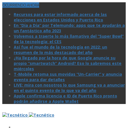
OCURRIENDO AHORA
Recursos para estar informado acerca de las
elecciones en Estados Unidos y Puerto Rico
En “Día a Día” por Telemundo: apps que te ayudarán a
un fantástico año 2023
Volvemos a traerte lo más llamativo del “Super Bowl”
de la tecnologí­a: el CES
Así­ fue el mundo de la tecnologí­a en 2022: un
resumen de lo más destacado del año
¿Ha llegado por la hora de que Google anuncie su
propio “smartwatch” Android? Eso lo sabremos este
miércoles
T-Mobile retoma sus movidas “Un-Carrier” y anuncia
evento para dar detalles
LIVE: mira con nosotros lo que Samsung va a anunciar
en el quinto evento de lo que va del año
Apple confirma licencia e ID de Puerto Rico pronto
podrán añadirse a Apple Wallet