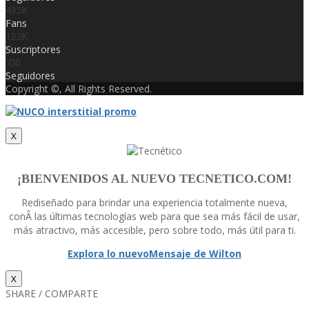
43.5K
Fans
12.2K
Suscriptores
730
Seguidores
Copyright ©, All Rights Reserved.
X
¡BIENVENIDOS AL NUEVO TECNETICO.COM!
Rediseñado para brindar una experiencia totalmente nueva,
conÂ las últimas tecnologí­as web para que sea más fácil de usar,
más atractivo, más accesible, pero sobre todo, más útil para ti.
Explora lo nuevo
Mensaje de Wilton
X
SHARE / COMPARTE