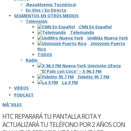
¡Resuélveme Tecnético!
En Vivo / En Directo
SEGMENTOS EN OTROS MEDIOS
Televisión
CNN En Español
Telemundo
UniMás Nueva York
Univisión Puerto
Rico
TODOS
Radio
“El Palo con Coco” – X 96.3 FM
Fidelity 95.7 FM
La X FM
VíDEOS
PODCAST
MÃ“VILES
HTC REPARARÁ TU PANTALLA ROTA Y
ACTUALIZARÁ TU TELÉFONO POR 2 AÑOS CON