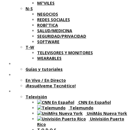
Mí“VILES
N-S
NEGOCIOS
REDES SOCIALES
ROBí“TICA
SALUD/MEDICINA
SEGURIDAD/PRIVACIDAD
SOFTWARE
T-W
TELEVISORES Y MONITORES
WEARABLES
Aprende
Guí­as y tutoriales
Shows
En Vivo / En Directo
¡Resuélveme Tecnético!
Segmentos en otros medios
Televisión
CNN En Español
Telemundo
UniMás Nueva York
Univisión Puerto
Rico
T O D O S