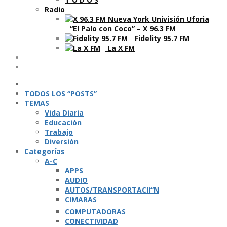
Radio
“El Palo con Coco” – X 96.3 FM
Fidelity 95.7 FM
La X FM
Ví­deos
Podcasts
TODOS LOS “POSTS”
TEMAS
Vida Diaria
Educación
Trabajo
Diversión
Categorí­as
A-C
APPS
AUDIO
AUTOS/TRANSPORTACIí“N
CíMARAS
COMPUTADORAS
CONECTIVIDAD