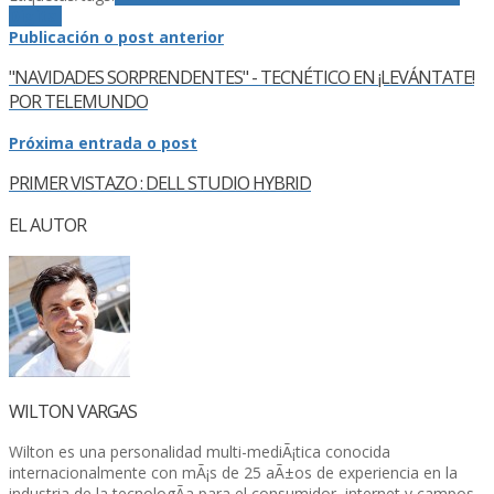
Digital
Publicación o post anterior
"NAVIDADES SORPRENDENTES" - TECNÉTICO EN ¡LEVÁNTATE!
POR TELEMUNDO
Próxima entrada o post
PRIMER VISTAZO : DELL STUDIO HYBRID
EL AUTOR
WILTON VARGAS
Wilton es una personalidad multi-mediÃ¡tica conocida
internacionalmente con mÃ¡s de 25 aÃ±os de experiencia en la
industria de la tecnologÃ­a para el consumidor, internet y campos