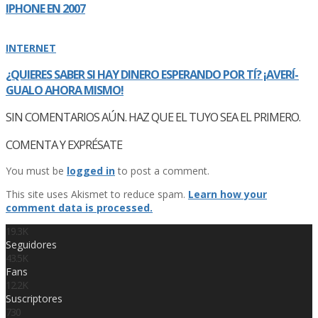
IPHONE EN 2007
INTERNET
¿QUIERES SABER SI HAY DINERO ESPERANDO POR TÍ­? ¡AVERÍ­
GUALO AHORA MISMO!
SIN COMENTARIOS AÚN. HAZ QUE EL TUYO SEA EL PRIMERO.
COMENTA Y EXPRÉSATE
You must be
logged in
to post a comment.
This site uses Akismet to reduce spam.
Learn how your
comment data is processed.
19.3K
Seguidores
43.5K
Fans
12.2K
Suscriptores
730