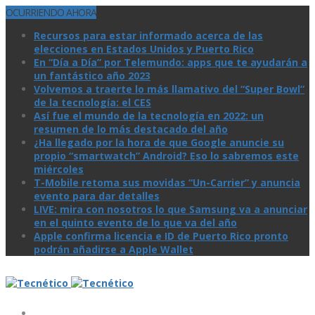
OCURRIENDO AHORA
Recursos para estar informado acerca de las
elecciones en Estados Unidos y Puerto Rico
En “Día a Día” por Telemundo: apps que te ayudarán a
un fantástico año 2023
Volvemos a traerte lo más llamativo del “Super Bowl”
de la tecnologí­a: el CES
Así­ fue el mundo de la tecnologí­a en 2022: un
resumen de lo más destacado del año
¿Ha llegado por la hora de que Google anuncie su
propio “smartwatch” Android? Eso lo sabremos este
miércoles
T-Mobile retoma sus movidas “Un-Carrier” y anuncia
evento para dar detalles
LIVE: mira con nosotros lo que Samsung va a anunciar
en el quinto evento de lo que va del año
Apple confirma licencia e ID de Puerto Rico pronto
podrán añadirse a Apple Wallet