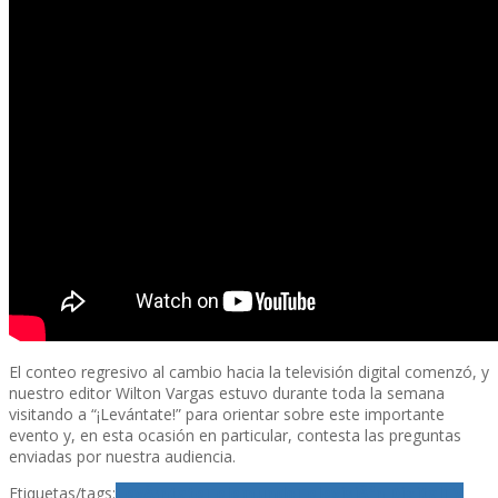
El conteo regresivo al cambio hacia la televisión digital comenzó, y
nuestro editor Wilton Vargas estuvo durante toda la semana
visitando a “¡Levántate!” para orientar sobre este importante
evento y, en esta ocasión en particular, contesta las preguntas
enviadas por nuestra audiencia.
Etiquetas/tags:
LevÃ¡ntate
Telemundo
TelevisiÃ³n Digital
TV