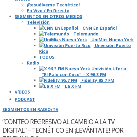
¡Resuélveme Tecnético!
En Vivo / En Directo
SEGMENTOS EN OTROS MEDIOS
Televisión
CNN En Español
Telemundo
UniMás Nueva York
Univisión Puerto
Rico
TODOS
Radio
“El Palo con Coco” – X 96.3 FM
Fidelity 95.7 FM
La X FM
VíDEOS
PODCAST
SEGMENTOS EN RADIO/TV
“CONTEO REGRESIVO AL CAMBIO A LA TV
DIGITAL” – TECNÉTICO EN ¡LEVÁNTATE! POR