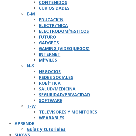
CONTENIDOS
CURIOSIDADES
E-M
EDUCACIí“N
ELECTRí“NICA
ELECTRODOMí‰STICOS
FUTURO
GADGETS
GAMING (VIDEOJUEGOS)
INTERNET
Mí“VILES
N-S
NEGOCIOS
REDES SOCIALES
ROBí“TICA
SALUD/MEDICINA
SEGURIDAD/PRIVACIDAD
SOFTWARE
T-W
TELEVISORES Y MONITORES
WEARABLES
APRENDE
Guí­as y tutoriales
SHOWS