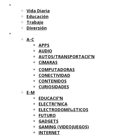
Temas
Vida Diaria
Educación
Trabajo
Diversión
Categorí­as
A-C
APPS
AUDIO
AUTOS/TRANSPORTACIí“N
CíMARAS
COMPUTADORAS
CONECTIVIDAD
CONTENIDOS
CURIOSIDADES
E-M
EDUCACIí“N
ELECTRí“NICA
ELECTRODOMí‰STICOS
FUTURO
GADGETS
GAMING (VIDEOJUEGOS)
INTERNET