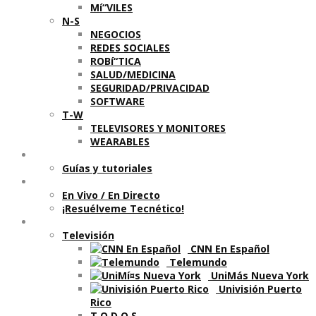
Mí“VILES
N-S
NEGOCIOS
REDES SOCIALES
ROBí“TICA
SALUD/MEDICINA
SEGURIDAD/PRIVACIDAD
SOFTWARE
T-W
TELEVISORES Y MONITORES
WEARABLES
Aprende
Guí­as y tutoriales
Shows
En Vivo / En Directo
¡Resuélveme Tecnético!
Segmentos en otros medios
Televisión
CNN En Español
Telemundo
UniMás Nueva York
Univisión Puerto
Rico
T O D O S