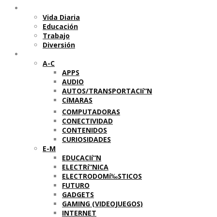
Temas
Vida Diaria
Educación
Trabajo
Diversión
Categorí­as
A-C
APPS
AUDIO
AUTOS/TRANSPORTACIí“N
CíMARAS
COMPUTADORAS
CONECTIVIDAD
CONTENIDOS
CURIOSIDADES
E-M
EDUCACIí“N
ELECTRí“NICA
ELECTRODOMí‰STICOS
FUTURO
GADGETS
GAMING (VIDEOJUEGOS)
INTERNET