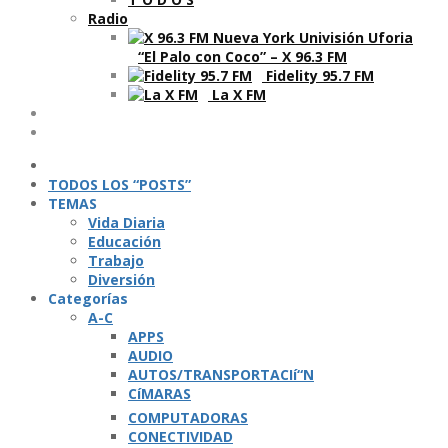
Radio
“El Palo con Coco” – X 96.3 FM
Fidelity 95.7 FM
La X FM
Ví­deos
Podcasts
TODOS LOS “POSTS”
TEMAS
Vida Diaria
Educación
Trabajo
Diversión
Categorí­as
A-C
APPS
AUDIO
AUTOS/TRANSPORTACIí“N
CíMARAS
COMPUTADORAS
CONECTIVIDAD