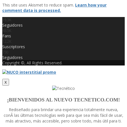
This site uses Akismet to reduce spam.
Learn how your
comment data is processed.
19.3K
Seguidores
43.5K
Fans
12.2K
Suscriptores
730
Seguidores
Copyright ©, All Rights Reserved.
X
¡BIENVENIDOS AL NUEVO TECNETICO.COM!
Rediseñado para brindar una experiencia totalmente nueva,
conÂ las últimas tecnologí­as web para que sea más fácil de usar,
más atractivo, más accesible, pero sobre todo, más útil para ti.