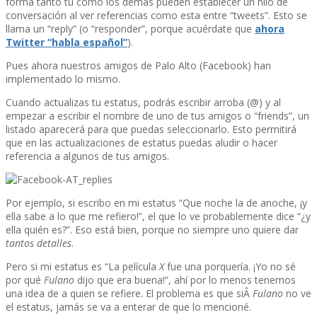
forma tanto tú como los demás pueden establecer un hilo de
conversación al ver referencias como esta entre “tweets”. Esto se
llama un “reply” (o “responder”, porque acuérdate que
ahora
Twitter “habla español”
).
Pues ahora nuestros amigos de Palo Alto (Facebook) han
implementado lo mismo.
Cuando actualizas tu estatus, podrás escribir arroba (@) y al
empezar a escribir el nombre de uno de tus amigos o “friends”, un
listado aparecerá para que puedas seleccionarlo. Esto permitirá
que en las actualizaciones de estatus puedas aludir o hacer
referencia a algunos de tus amigos.
Por ejemplo, si escribo en mi estatus “Que noche la de anoche, ¡y
ella sabe a lo que me refiero!”, el que lo ve probablemente dice “¿y
ella quién es?”. Eso está bien, porque no siempre uno quiere dar
tantos detalles
.
Pero si mi estatus es “La pelí­cula
X
fue una porquerí­a. ¡Yo no sé
por qué
Fulano
dijo que era buena!”, ahí­ por lo menos tenemos
una idea de a quien se refiere. El problema es que siÂ
Fulano
no ve
el estatus, jamás se va a enterar de que lo mencioné.