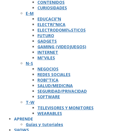
CONTENIDOS
CURIOSIDADES
E-M
EDUCACIí“N
ELECTRí“NICA
ELECTRODOMí‰STICOS
FUTURO
GADGETS
GAMING (VIDEOJUEGOS)
INTERNET
Mí“VILES
N-S
NEGOCIOS
REDES SOCIALES
ROBí“TICA
SALUD/MEDICINA
SEGURIDAD/PRIVACIDAD
SOFTWARE
T-W
TELEVISORES Y MONITORES
WEARABLES
APRENDE
Guí­as y tutoriales
SHOWS