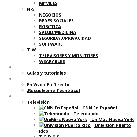
Mí“VILES
N-S
NEGOCIOS
REDES SOCIALES
ROBí“TICA
SALUD/MEDICINA
SEGURIDAD/PRIVACIDAD
SOFTWARE
T-W
TELEVISORES Y MONITORES
WEARABLES
Aprende
Guí­as y tutoriales
Shows
En Vivo / En Directo
¡Resuélveme Tecnético!
Segmentos en otros medios
Televisión
CNN En Español
Telemundo
UniMás Nueva York
Univisión Puerto
Rico
T O D O S