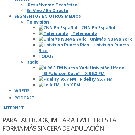
¡Resuélveme Tecnético!
En Vivo / En Directo
SEGMENTOS EN OTROS MEDIOS
Televisión
CNN En Español
Telemundo
UniMás Nueva York
Univisión Puerto
Rico
TODOS
Radio
“El Palo con Coco” – X 96.3 FM
Fidelity 95.7 FM
La X FM
VíDEOS
PODCAST
INTERNET
PARA FACEBOOK, IMITAR A TWITTER ES LA
FORMA MÁS SINCERA DE ADULACIÓN