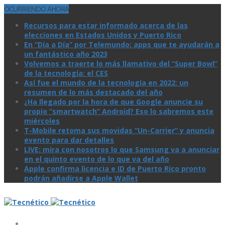
OCURRIENDO AHORA
Recursos para estar informado acerca de las
elecciones en Estados Unidos y Puerto Rico
En “Día a Día” por Telemundo: apps que te ayudarán a
un fantástico año 2023
Volvemos a traerte lo más llamativo del “Super Bowl”
de la tecnologí­a: el CES
Así­ fue el mundo de la tecnologí­a en 2022: un
resumen de lo más destacado del año
¿Ha llegado por la hora de que Google anuncie su
propio “smartwatch” Android? Eso lo sabremos este
miércoles
T-Mobile retoma sus movidas “Un-Carrier” y anuncia
evento para dar detalles
LIVE: mira con nosotros lo que Samsung va a anunciar
en el quinto evento de lo que va del año
Apple confirma licencia e ID de Puerto Rico pronto
podrán añadirse a Apple Wallet