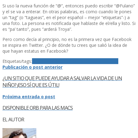
Si uso la nueva función de “@”, entonces puedo escribir “@Fulano”
y el se va a enterar. En otras palabras, es como cuando le pones
un “tag” (o “tagueas”, en el peor español – mejor “etiquetas”-) a
una foto. La persona es notificada que hablaste de el/ella y listo. Si
es “pa’ tanto”, pues “arderá Troya”.
Pero como decí­a al principio, no es la primera vez que Facebook
se inspira en Twitter. ¿O de dónde tu crees que salió la idea de
que hayan estatus en Facebook?
Etiquetas/tags:
@
Facebook
Redes Sociales
reply
Twitter
Publicación o post anterior
¿UN SITIO QUE PUEDE AYUDAR A SALVAR LA VIDA DE UN
NIÑO? ¡ESO SÍ­ QUE ES ÚTIL!
Próxima entrada o post
DISPONIBLE ORB PARA LAS MACS
EL AUTOR