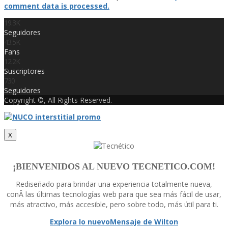
comment data is processed.
19.3K
Seguidores
43.5K
Fans
12.2K
Suscriptores
730
Seguidores
Copyright ©, All Rights Reserved.
X
¡BIENVENIDOS AL NUEVO TECNETICO.COM!
Rediseñado para brindar una experiencia totalmente nueva,
conÂ las últimas tecnologí­as web para que sea más fácil de usar,
más atractivo, más accesible, pero sobre todo, más útil para ti.
Explora lo nuevo
Mensaje de Wilton