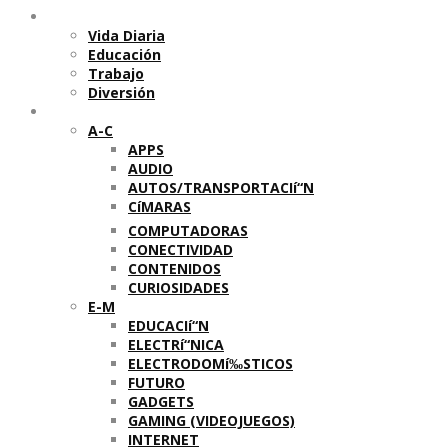
Temas
Vida Diaria
Educación
Trabajo
Diversión
Categorí­as
A-C
APPS
AUDIO
AUTOS/TRANSPORTACIí“N
CíMARAS
COMPUTADORAS
CONECTIVIDAD
CONTENIDOS
CURIOSIDADES
E-M
EDUCACIí“N
ELECTRí“NICA
ELECTRODOMí‰STICOS
FUTURO
GADGETS
GAMING (VIDEOJUEGOS)
INTERNET