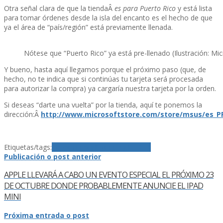
Otra señal clara de que la tiendaÂ
es para Puerto Rico
y está lista
para tomar órdenes desde la isla del encanto es el hecho de que
ya el área de “paí­s/región” está previamente llenada.
Nótese que “Puerto Rico” ya está pre-llenado (Ilustración: Mi
Y bueno, hasta aquí­ llegamos porque el próximo paso (que, de
hecho, no te indica que si continúas tu tarjeta será procesada
para autorizar la compra) ya cargarí­a nuestra tarjeta por la orden.
Si deseas “darte una vuelta” por la tienda, aquí­ te ponemos la
dirección:Â
http://www.microsoftstore.com/store/msus/es_
Etiquetas/tags:
de compras
Shopping
SLIDER
Publicación o post anterior
APPLE LLEVARÁ A CABO UN EVENTO ESPECIAL EL PRÓXIMO 23
DE OCTUBRE DONDE PROBABLEMENTE ANUNCIE EL IPAD
MINI
Próxima entrada o post