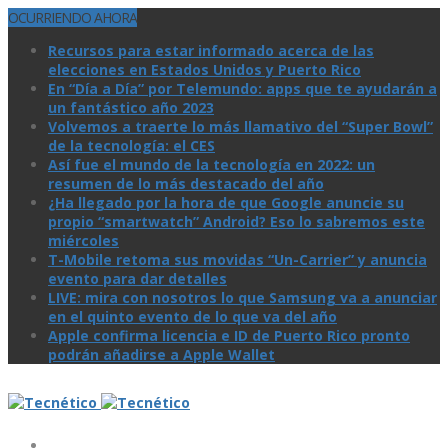
OCURRIENDO AHORA
Recursos para estar informado acerca de las
elecciones en Estados Unidos y Puerto Rico
En “Día a Día” por Telemundo: apps que te ayudarán a
un fantástico año 2023
Volvemos a traerte lo más llamativo del “Super Bowl”
de la tecnologí­a: el CES
Así­ fue el mundo de la tecnologí­a en 2022: un
resumen de lo más destacado del año
¿Ha llegado por la hora de que Google anuncie su
propio “smartwatch” Android? Eso lo sabremos este
miércoles
T-Mobile retoma sus movidas “Un-Carrier” y anuncia
evento para dar detalles
LIVE: mira con nosotros lo que Samsung va a anunciar
en el quinto evento de lo que va del año
Apple confirma licencia e ID de Puerto Rico pronto
podrán añadirse a Apple Wallet