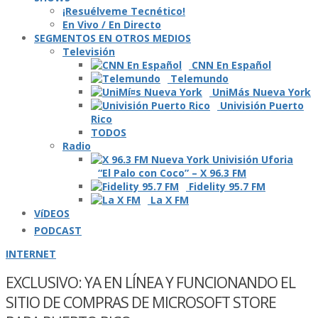
¡Resuélveme Tecnético!
En Vivo / En Directo
SEGMENTOS EN OTROS MEDIOS
Televisión
CNN En Español
Telemundo
UniMás Nueva York
Univisión Puerto
Rico
TODOS
Radio
“El Palo con Coco” – X 96.3 FM
Fidelity 95.7 FM
La X FM
VíDEOS
PODCAST
INTERNET
EXCLUSIVO: YA EN LÍ­NEA Y FUNCIONANDO EL
SITIO DE COMPRAS DE MICROSOFT STORE