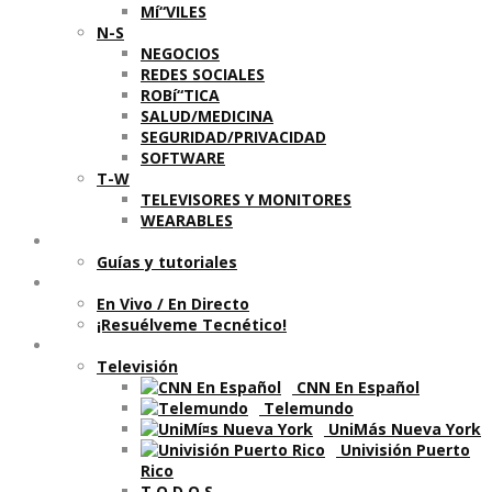
Mí“VILES
N-S
NEGOCIOS
REDES SOCIALES
ROBí“TICA
SALUD/MEDICINA
SEGURIDAD/PRIVACIDAD
SOFTWARE
T-W
TELEVISORES Y MONITORES
WEARABLES
Aprende
Guí­as y tutoriales
Shows
En Vivo / En Directo
¡Resuélveme Tecnético!
Segmentos en otros medios
Televisión
CNN En Español
Telemundo
UniMás Nueva York
Univisión Puerto
Rico
T O D O S