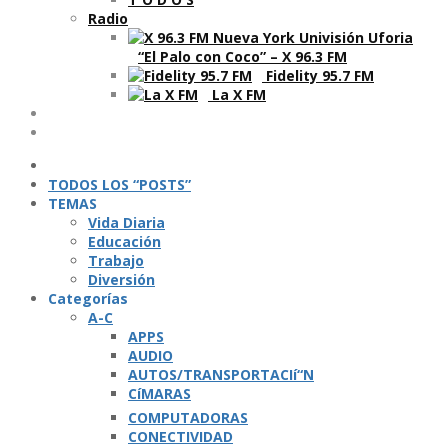
Radio
“El Palo con Coco” – X 96.3 FM
Fidelity 95.7 FM
La X FM
Ví­deos
Podcasts
TODOS LOS “POSTS”
TEMAS
Vida Diaria
Educación
Trabajo
Diversión
Categorí­as
A-C
APPS
AUDIO
AUTOS/TRANSPORTACIí“N
CíMARAS
COMPUTADORAS
CONECTIVIDAD