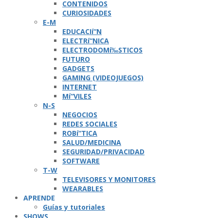
CONTENIDOS
CURIOSIDADES
E-M
EDUCACIí“N
ELECTRí“NICA
ELECTRODOMí‰STICOS
FUTURO
GADGETS
GAMING (VIDEOJUEGOS)
INTERNET
Mí“VILES
N-S
NEGOCIOS
REDES SOCIALES
ROBí“TICA
SALUD/MEDICINA
SEGURIDAD/PRIVACIDAD
SOFTWARE
T-W
TELEVISORES Y MONITORES
WEARABLES
APRENDE
Guí­as y tutoriales
SHOWS