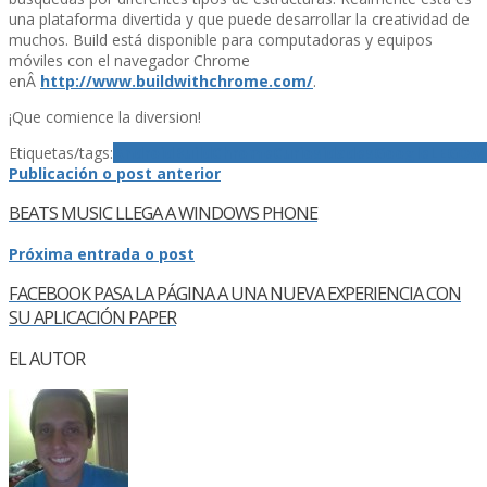
una plataforma divertida y que puede desarrollar la creatividad de
muchos. Build está disponible para computadoras y equipos
móviles con el navegador Chrome
enÂ
http://www.buildwithchrome.com/
.
¡Que comience la diversion!
Etiquetas/tags:
Android
Build
Chrome
Curiosidades
Google
LEGO
W
Publicación o post anterior
BEATS MUSIC LLEGA A WINDOWS PHONE
Próxima entrada o post
FACEBOOK PASA LA PÁGINA A UNA NUEVA EXPERIENCIA CON
SU APLICACIÓN PAPER
EL AUTOR