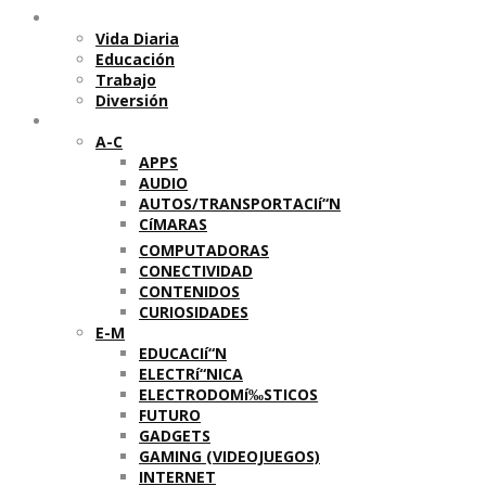
Temas
Vida Diaria
Educación
Trabajo
Diversión
Categorí­as
A-C
APPS
AUDIO
AUTOS/TRANSPORTACIí“N
CíMARAS
COMPUTADORAS
CONECTIVIDAD
CONTENIDOS
CURIOSIDADES
E-M
EDUCACIí“N
ELECTRí“NICA
ELECTRODOMí‰STICOS
FUTURO
GADGETS
GAMING (VIDEOJUEGOS)
INTERNET