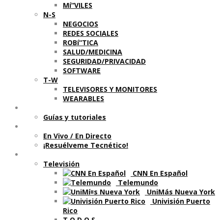
Mí“VILES
N-S
NEGOCIOS
REDES SOCIALES
ROBí“TICA
SALUD/MEDICINA
SEGURIDAD/PRIVACIDAD
SOFTWARE
T-W
TELEVISORES Y MONITORES
WEARABLES
Aprende
Guí­as y tutoriales
Shows
En Vivo / En Directo
¡Resuélveme Tecnético!
Segmentos en otros medios
Televisión
CNN En Español
Telemundo
UniMás Nueva York
Univisión Puerto
Rico
T O D O S