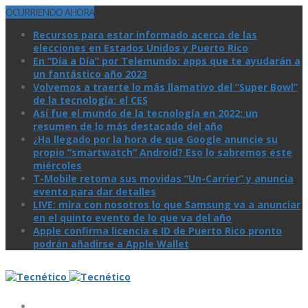
OCURRIENDO AHORA
Recursos para estar informado acerca de las
elecciones en Estados Unidos y Puerto Rico
En “Día a Día” por Telemundo: apps que te ayudarán a
un fantástico año 2023
Volvemos a traerte lo más llamativo del “Super Bowl”
de la tecnologí­a: el CES
Así­ fue el mundo de la tecnologí­a en 2022: un
resumen de lo más destacado del año
¿Ha llegado por la hora de que Google anuncie su
propio “smartwatch” Android? Eso lo sabremos este
miércoles
T-Mobile retoma sus movidas “Un-Carrier” y anuncia
evento para dar detalles
LIVE: mira con nosotros lo que Samsung va a anunciar
en el quinto evento de lo que va del año
Apple confirma licencia e ID de Puerto Rico pronto
podrán añadirse a Apple Wallet