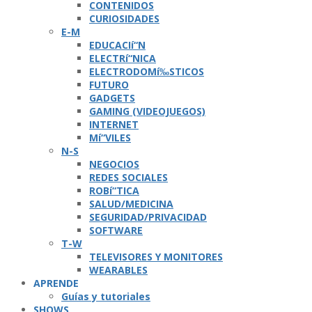
CONTENIDOS
CURIOSIDADES
E-M
EDUCACIí“N
ELECTRí“NICA
ELECTRODOMí‰STICOS
FUTURO
GADGETS
GAMING (VIDEOJUEGOS)
INTERNET
Mí“VILES
N-S
NEGOCIOS
REDES SOCIALES
ROBí“TICA
SALUD/MEDICINA
SEGURIDAD/PRIVACIDAD
SOFTWARE
T-W
TELEVISORES Y MONITORES
WEARABLES
APRENDE
Guí­as y tutoriales
SHOWS