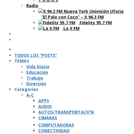
Radio
“El Palo con Coco” – X 96.3 FM
Fidelity 95.7 FM
La X FM
Ví­deos
Podcasts
TODOS LOS “POSTS”
TEMAS
Vida Diaria
Educación
Trabajo
Diversión
Categorí­as
A-C
APPS
AUDIO
AUTOS/TRANSPORTACIí“N
CíMARAS
COMPUTADORAS
CONECTIVIDAD