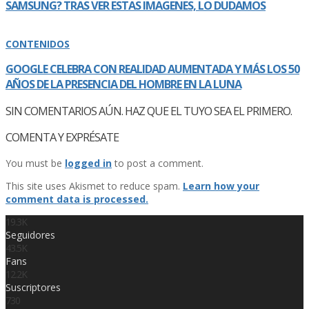
SAMSUNG? TRAS VER ESTAS IMAGENES, LO DUDAMOS
CONTENIDOS
GOOGLE CELEBRA CON REALIDAD AUMENTADA Y MÁS LOS 50
AÑOS DE LA PRESENCIA DEL HOMBRE EN LA LUNA
SIN COMENTARIOS AÚN. HAZ QUE EL TUYO SEA EL PRIMERO.
COMENTA Y EXPRÉSATE
You must be
logged in
to post a comment.
This site uses Akismet to reduce spam.
Learn how your
comment data is processed.
19.3K
Seguidores
43.5K
Fans
12.2K
Suscriptores
730