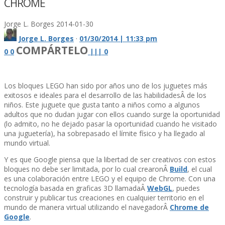
CHROME
Jorge L. Borges
2014-01-30
Jorge L. Borges
·
01/30/2014 | 11:33 pm
COMPÁRTELO
0
0
|
|
|
0
Los bloques LEGO han sido por años uno de los juguetes más
exitosos e ideales para el desarrollo de las habilidadesÂ de los
niños. Este juguete que gusta tanto a niños como a algunos
adultos que no dudan jugar con ellos cuando surge la oportunidad
(lo admito, no he dejado pasar la oportunidad cuando he visitado
una jugueterí­a), ha sobrepasado el lí­mite fí­sico y ha llegado al
mundo virtual.
Y es que Google piensa que la libertad de ser creativos con estos
bloques no debe ser limitada, por lo cual crearonÂ
Build
, el cual
es una colaboración entre LEGO y el equipo de Chrome. Con una
tecnologí­a basada en graficas 3D llamadaÂ
WebGL
, puedes
construir y publicar tus creaciones en cualquier territorio en el
mundo de manera virtual utilizando el navegadorÂ
Chrome de
Google
.