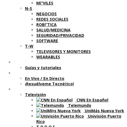
Mí“VILES
N-S
NEGOCIOS
REDES SOCIALES
ROBí“TICA
SALUD/MEDICINA
SEGURIDAD/PRIVACIDAD
SOFTWARE
T-W
TELEVISORES Y MONITORES
WEARABLES
Aprende
Guí­as y tutoriales
Shows
En Vivo / En Directo
¡Resuélveme Tecnético!
Segmentos en otros medios
Televisión
CNN En Español
Telemundo
UniMás Nueva York
Univisión Puerto
Rico
T O D O S