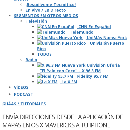
¡Resuélveme Tecnético!
En Vivo / En Directo
SEGMENTOS EN OTROS MEDIOS
Televisión
CNN En Español
Telemundo
UniMás Nueva York
Univisión Puerto
Rico
TODOS
Radio
“El Palo con Coco” – X 96.3 FM
Fidelity 95.7 FM
La X FM
VíDEOS
PODCAST
GUÃAS / TUTORIALES
ENVÍ­A DIRECCIONES DESDE LA APLICACIÓN DE
MAPAS EN OS X MAVERICKS A TU IPHONE