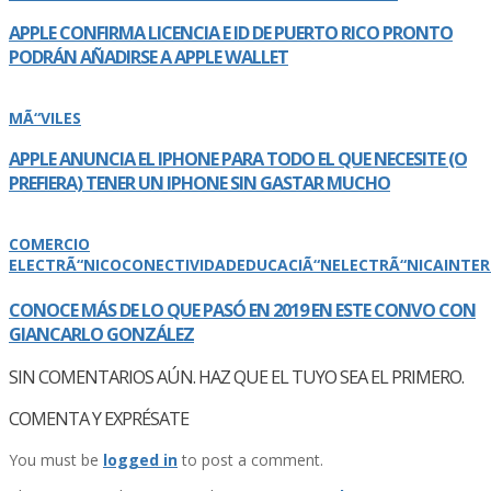
APPLE CONFIRMA LICENCIA E ID DE PUERTO RICO PRONTO
PODRÁN AÑADIRSE A APPLE WALLET
MÃ“VILES
APPLE ANUNCIA EL IPHONE PARA TODO EL QUE NECESITE (O
PREFIERA) TENER UN IPHONE SIN GASTAR MUCHO
COMERCIO
ELECTRÃ“NICO
CONECTIVIDAD
EDUCACIÃ“N
ELECTRÃ“NICA
INTE
CONOCE MÁS DE LO QUE PASÓ EN 2019 EN ESTE CONVO CON
GIANCARLO GONZÁLEZ
SIN COMENTARIOS AÚN. HAZ QUE EL TUYO SEA EL PRIMERO.
COMENTA Y EXPRÉSATE
You must be
logged in
to post a comment.