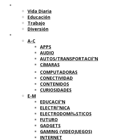
Temas
Vida Diaria
Educación
Trabajo
Diversión
Categorí­as
A-C
APPS
AUDIO
AUTOS/TRANSPORTACIí“N
CíMARAS
COMPUTADORAS
CONECTIVIDAD
CONTENIDOS
CURIOSIDADES
E-M
EDUCACIí“N
ELECTRí“NICA
ELECTRODOMí‰STICOS
FUTURO
GADGETS
GAMING (VIDEOJUEGOS)
INTERNET