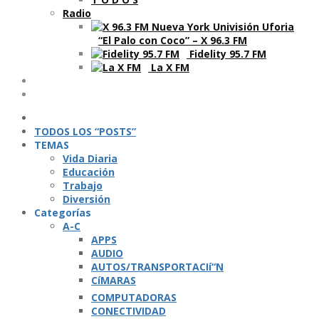
Radio
“El Palo con Coco” – X 96.3 FM
Fidelity 95.7 FM
La X FM
Ví­deos
Podcasts
TODOS LOS “POSTS”
TEMAS
Vida Diaria
Educación
Trabajo
Diversión
Categorí­as
A-C
APPS
AUDIO
AUTOS/TRANSPORTACIí“N
CíMARAS
COMPUTADORAS
CONECTIVIDAD