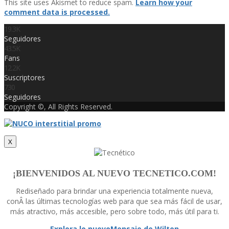
This site uses Akismet to reduce spam.
Learn how your
comment data is processed.
19.3K
Seguidores
43.5K
Fans
12.2K
Suscriptores
730
Seguidores
Copyright ©, All Rights Reserved.
X
¡BIENVENIDOS AL NUEVO TECNETICO.COM!
Rediseñado para brindar una experiencia totalmente nueva,
conÂ las últimas tecnologí­as web para que sea más fácil de usar,
más atractivo, más accesible, pero sobre todo, más útil para ti.
Explora lo nuevo
Mensaje de Wilton