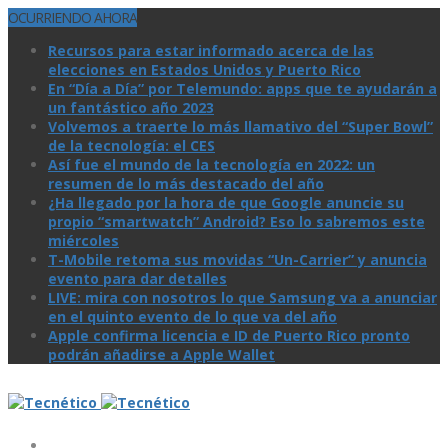
OCURRIENDO AHORA
Recursos para estar informado acerca de las
elecciones en Estados Unidos y Puerto Rico
En “Día a Día” por Telemundo: apps que te ayudarán a
un fantástico año 2023
Volvemos a traerte lo más llamativo del “Super Bowl”
de la tecnologí­a: el CES
Así­ fue el mundo de la tecnologí­a en 2022: un
resumen de lo más destacado del año
¿Ha llegado por la hora de que Google anuncie su
propio “smartwatch” Android? Eso lo sabremos este
miércoles
T-Mobile retoma sus movidas “Un-Carrier” y anuncia
evento para dar detalles
LIVE: mira con nosotros lo que Samsung va a anunciar
en el quinto evento de lo que va del año
Apple confirma licencia e ID de Puerto Rico pronto
podrán añadirse a Apple Wallet