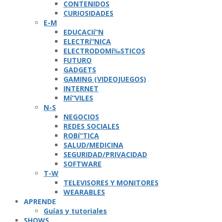
CONTENIDOS
CURIOSIDADES
E-M
EDUCACIí“N
ELECTRí“NICA
ELECTRODOMí‰STICOS
FUTURO
GADGETS
GAMING (VIDEOJUEGOS)
INTERNET
Mí“VILES
N-S
NEGOCIOS
REDES SOCIALES
ROBí“TICA
SALUD/MEDICINA
SEGURIDAD/PRIVACIDAD
SOFTWARE
T-W
TELEVISORES Y MONITORES
WEARABLES
APRENDE
Guí­as y tutoriales
SHOWS