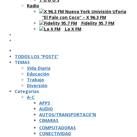
Radio
“El Palo con Coco” – X 96.3 FM
Fidelity 95.7 FM
La X FM
Ví­deos
Podcasts
TODOS LOS “POSTS”
TEMAS
Vida Diaria
Educación
Trabajo
Diversión
Categorí­as
A-C
APPS
AUDIO
AUTOS/TRANSPORTACIí“N
CíMARAS
COMPUTADORAS
CONECTIVIDAD