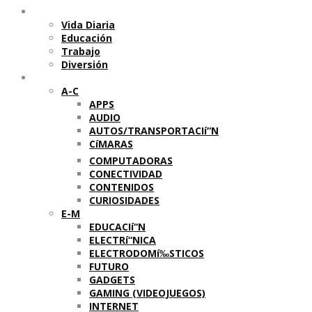
Temas
Vida Diaria
Educación
Trabajo
Diversión
Categorí­as
A-C
APPS
AUDIO
AUTOS/TRANSPORTACIí“N
CíMARAS
COMPUTADORAS
CONECTIVIDAD
CONTENIDOS
CURIOSIDADES
E-M
EDUCACIí“N
ELECTRí“NICA
ELECTRODOMí‰STICOS
FUTURO
GADGETS
GAMING (VIDEOJUEGOS)
INTERNET