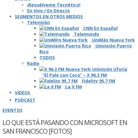
¡Resuélveme Tecnético!
En Vivo / En Directo
SEGMENTOS EN OTROS MEDIOS
Televisión
CNN En Español
Telemundo
UniMás Nueva York
Univisión Puerto
Rico
TODOS
Radio
“El Palo con Coco” – X 96.3 FM
Fidelity 95.7 FM
La X FM
VíDEOS
PODCAST
EVENTOS
LO QUE ESTÁ PASANDO CON MICROSOFT EN
SAN FRANCISCO [FOTOS]