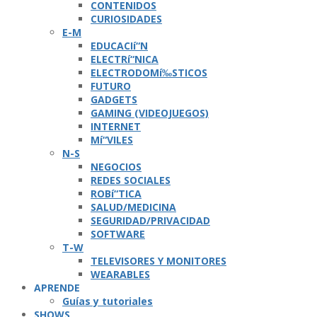
CONTENIDOS
CURIOSIDADES
E-M
EDUCACIí“N
ELECTRí“NICA
ELECTRODOMí‰STICOS
FUTURO
GADGETS
GAMING (VIDEOJUEGOS)
INTERNET
Mí“VILES
N-S
NEGOCIOS
REDES SOCIALES
ROBí“TICA
SALUD/MEDICINA
SEGURIDAD/PRIVACIDAD
SOFTWARE
T-W
TELEVISORES Y MONITORES
WEARABLES
APRENDE
Guí­as y tutoriales
SHOWS