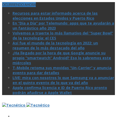
OCURRIENDO AHORA
Recursos para estar informado acerca de las
elecciones en Estados Unidos y Puerto Rico
En “Día a Día” por Telemundo: apps que te ayudarán a
un fantástico año 2023
Volvemos a traerte lo más llamativo del “Super Bowl”
de la tecnologí­a: el CES
Así­ fue el mundo de la tecnologí­a en 2022: un
resumen de lo más destacado del año
¿Ha llegado por la hora de que Google anuncie su
propio “smartwatch” Android? Eso lo sabremos este
miércoles
T-Mobile retoma sus movidas “Un-Carrier” y anuncia
evento para dar detalles
LIVE: mira con nosotros lo que Samsung va a anunciar
en el quinto evento de lo que va del año
Apple confirma licencia e ID de Puerto Rico pronto
podrán añadirse a Apple Wallet