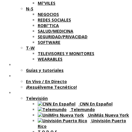
Mí“VILES
N-S
NEGOCIOS
REDES SOCIALES
ROBí“TICA
SALUD/MEDICINA
SEGURIDAD/PRIVACIDAD
SOFTWARE
T-W
TELEVISORES Y MONITORES
WEARABLES
Aprende
Guí­as y tutoriales
Shows
En Vivo / En Directo
¡Resuélveme Tecnético!
Segmentos en otros medios
Televisión
CNN En Español
Telemundo
UniMás Nueva York
Univisión Puerto
Rico
T O D O S