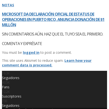
NOTAS
MICROSOFT DA DECLARACIÓN OFICIAL DE ESTATUS DE
OPERACIONES EN PUERTO RICO, ANUNCIA DONACIÓN DE $1
MILLÓN
SIN COMENTARIOS AÚN. HAZ QUE EL TUYO SEA EL PRIMERO.
COMENTA Y EXPRÉSATE
You must be
logged in
to post a comment.
This site uses Akismet to reduce spam.
Learn how your
comment data is processed.
19.3K
Seguidores
43.5K
Fans
12.2K
Suscriptores
730
Seguidores