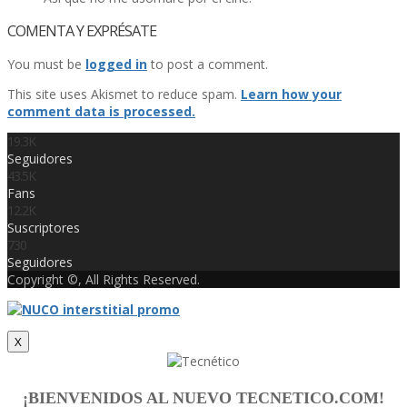
COMENTA Y EXPRÉSATE
You must be
logged in
to post a comment.
This site uses Akismet to reduce spam.
Learn how your
comment data is processed.
19.3K
Seguidores
43.5K
Fans
12.2K
Suscriptores
730
Seguidores
Copyright ©, All Rights Reserved.
X
¡BIENVENIDOS AL NUEVO TECNETICO.COM!