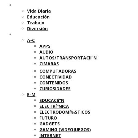
Temas
Vida Diaria
Educación
Trabajo
Diversión
Categorí­as
A-C
APPS
AUDIO
AUTOS/TRANSPORTACIí“N
CíMARAS
COMPUTADORAS
CONECTIVIDAD
CONTENIDOS
CURIOSIDADES
E-M
EDUCACIí“N
ELECTRí“NICA
ELECTRODOMí‰STICOS
FUTURO
GADGETS
GAMING (VIDEOJUEGOS)
INTERNET