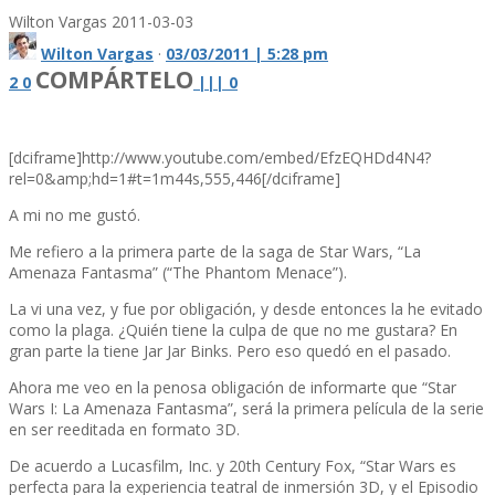
Wilton Vargas
2011-03-03
Wilton Vargas
·
03/03/2011 | 5:28 pm
COMPÁRTELO
2
0
|
|
|
0
[dciframe]http://www.youtube.com/embed/EfzEQHDd4N4?
rel=0&amp;hd=1#t=1m44s,555,446[/dciframe]
A mi no me gustó.
Me refiero a la primera parte de la saga de Star Wars, “La
Amenaza Fantasma” (“The Phantom Menace”).
La vi una vez, y fue por obligación, y desde entonces la he evitado
como la plaga. ¿Quién tiene la culpa de que no me gustara? En
gran parte la tiene Jar Jar Binks. Pero eso quedó en el pasado.
Ahora me veo en la penosa obligación de informarte que “Star
Wars I: La Amenaza Fantasma”, será la primera pelí­cula de la serie
en ser reeditada en formato 3D.
De acuerdo a Lucasfilm, Inc. y 20th Century Fox, “Star Wars es
perfecta para la experiencia teatral de inmersión 3D, y el Episodio