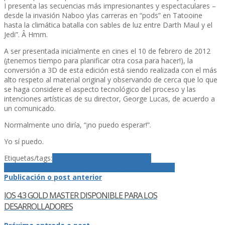
I presenta las secuencias más impresionantes y espectaculares –
desde la invasión Naboo ylas carreras en “pods” en Tatooine
hasta la climática batalla con sables de luz entre Darth Maul y el
Jedi”. Â Hmm.
A ser presentada inicialmente en cines el 10 de febrero de 2012
(¡tenemos tiempo para planificar otra cosa para hacer!), la
conversión a 3D de esta edición está siendo realizada con el más
alto respeto al material original y observando de cerca que lo que
se haga considere el aspecto tecnológico del proceso y las
intenciones artí­sticas de su director, George Lucas, de acuerdo a
un comunicado.
Normalmente uno dirí­a, “¡no puedo esperar!”.
Yo sí­ puedo.
Etiquetas/tags:
20th Century Fox
3d
Amenza
Fantasma
Lucasfilm
Phantom Menace
Star Wars
Publicación o post anterior
IOS 4.3 GOLD MASTER DISPONIBLE PARA LOS
DESARROLLADORES