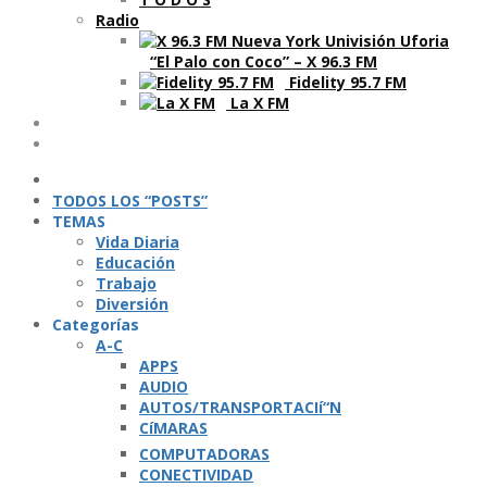
Radio
“El Palo con Coco” – X 96.3 FM
Fidelity 95.7 FM
La X FM
Ví­deos
Podcasts
TODOS LOS “POSTS”
TEMAS
Vida Diaria
Educación
Trabajo
Diversión
Categorí­as
A-C
APPS
AUDIO
AUTOS/TRANSPORTACIí“N
CíMARAS
COMPUTADORAS
CONECTIVIDAD