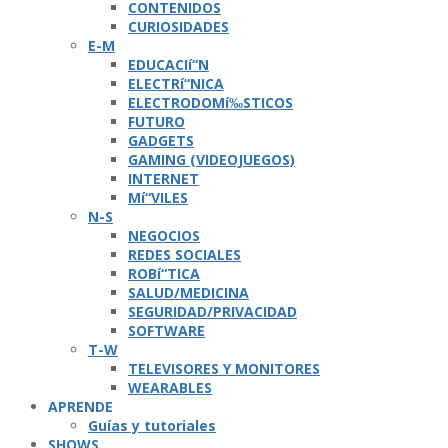
CONTENIDOS
CURIOSIDADES
E-M
EDUCACIí“N
ELECTRí“NICA
ELECTRODOMí‰STICOS
FUTURO
GADGETS
GAMING (VIDEOJUEGOS)
INTERNET
Mí“VILES
N-S
NEGOCIOS
REDES SOCIALES
ROBí“TICA
SALUD/MEDICINA
SEGURIDAD/PRIVACIDAD
SOFTWARE
T-W
TELEVISORES Y MONITORES
WEARABLES
APRENDE
Guí­as y tutoriales
SHOWS