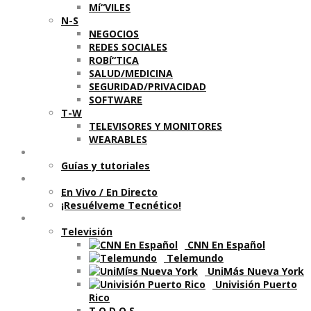
Mí“VILES
N-S
NEGOCIOS
REDES SOCIALES
ROBí“TICA
SALUD/MEDICINA
SEGURIDAD/PRIVACIDAD
SOFTWARE
T-W
TELEVISORES Y MONITORES
WEARABLES
Aprende
Guí­as y tutoriales
Shows
En Vivo / En Directo
¡Resuélveme Tecnético!
Segmentos en otros medios
Televisión
CNN En Español
Telemundo
UniMás Nueva York
Univisión Puerto
Rico
T O D O S