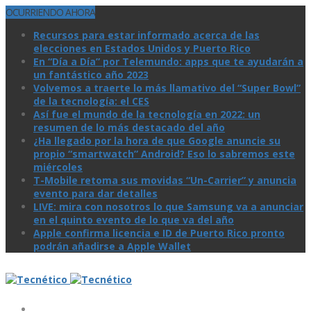
OCURRIENDO AHORA
Recursos para estar informado acerca de las
elecciones en Estados Unidos y Puerto Rico
En “Día a Día” por Telemundo: apps que te ayudarán a
un fantástico año 2023
Volvemos a traerte lo más llamativo del “Super Bowl”
de la tecnologí­a: el CES
Así­ fue el mundo de la tecnologí­a en 2022: un
resumen de lo más destacado del año
¿Ha llegado por la hora de que Google anuncie su
propio “smartwatch” Android? Eso lo sabremos este
miércoles
T-Mobile retoma sus movidas “Un-Carrier” y anuncia
evento para dar detalles
LIVE: mira con nosotros lo que Samsung va a anunciar
en el quinto evento de lo que va del año
Apple confirma licencia e ID de Puerto Rico pronto
podrán añadirse a Apple Wallet