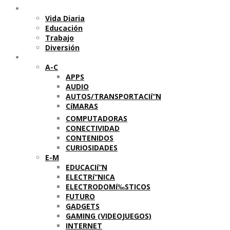
Temas
Vida Diaria
Educación
Trabajo
Diversión
Categorí­as
A-C
APPS
AUDIO
AUTOS/TRANSPORTACIí“N
CíMARAS
COMPUTADORAS
CONECTIVIDAD
CONTENIDOS
CURIOSIDADES
E-M
EDUCACIí“N
ELECTRí“NICA
ELECTRODOMí‰STICOS
FUTURO
GADGETS
GAMING (VIDEOJUEGOS)
INTERNET