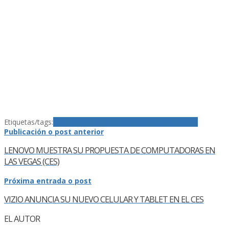
Etiquetas/tags:
browser
CES
CES 2011
mobile
Opera
tablet
Publicación o post anterior
LENOVO MUESTRA SU PROPUESTA DE COMPUTADORAS EN
LAS VEGAS (CES)
Próxima entrada o post
VIZIO ANUNCIA SU NUEVO CELULAR Y TABLET EN EL CES
EL AUTOR