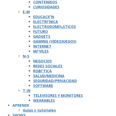
CONTENIDOS
CURIOSIDADES
E-M
EDUCACIí“N
ELECTRí“NICA
ELECTRODOMí‰STICOS
FUTURO
GADGETS
GAMING (VIDEOJUEGOS)
INTERNET
Mí“VILES
N-S
NEGOCIOS
REDES SOCIALES
ROBí“TICA
SALUD/MEDICINA
SEGURIDAD/PRIVACIDAD
SOFTWARE
T-W
TELEVISORES Y MONITORES
WEARABLES
APRENDE
Guí­as y tutoriales
SHOWS