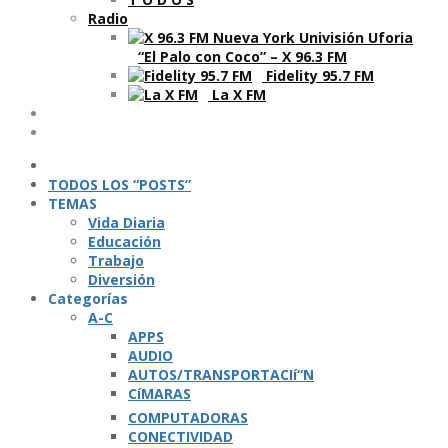
Radio
“El Palo con Coco” – X 96.3 FM
Fidelity 95.7 FM
La X FM
Ví­deos
Podcasts
TODOS LOS “POSTS”
TEMAS
Vida Diaria
Educación
Trabajo
Diversión
Categorí­as
A-C
APPS
AUDIO
AUTOS/TRANSPORTACIí“N
CíMARAS
COMPUTADORAS
CONECTIVIDAD