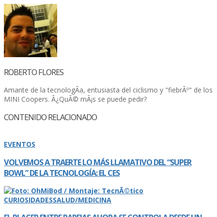
ROBERTO FLORES
Amante de la tecnologÃ­a, entusiasta del ciclismo y "fiebrÃº" de los
MINI Coopers. Â¿QuÃ© mÃ¡s se puede pedir?
CONTENIDO RELACIONADO
EVENTOS
VOLVEMOS A TRAERTE LO MÁS LLAMATIVO DEL “SUPER
BOWL” DE LA TECNOLOGÍ­A: EL CES
CURIOSIDADES
SALUD/MEDICINA