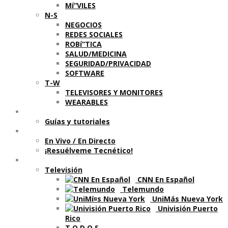
Mí“VILES
N-S
NEGOCIOS
REDES SOCIALES
ROBí“TICA
SALUD/MEDICINA
SEGURIDAD/PRIVACIDAD
SOFTWARE
T-W
TELEVISORES Y MONITORES
WEARABLES
Aprende
Guí­as y tutoriales
Shows
En Vivo / En Directo
¡Resuélveme Tecnético!
Segmentos en otros medios
Televisión
CNN En Español
Telemundo
UniMás Nueva York
Univisión Puerto
Rico
T O D O S