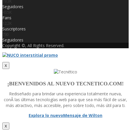
19.3K
Seguidores
43.5K
Fans
12.2K
Suscriptores
730
Seguidores
Copyright ©, All Rights Reserved.
X
¡BIENVENIDOS AL NUEVO TECNETICO.COM!
Rediseñado para brindar una experiencia totalmente nueva,
conÂ las últimas tecnologí­as web para que sea más fácil de usar,
más atractivo, más accesible, pero sobre todo, más útil para ti.
Explora lo nuevo
Mensaje de Wilton
X