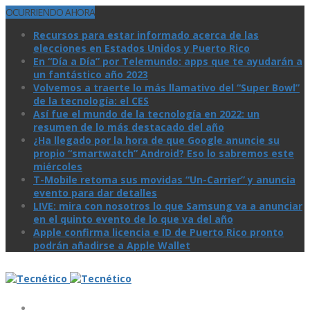
OCURRIENDO AHORA
Recursos para estar informado acerca de las
elecciones en Estados Unidos y Puerto Rico
En “Día a Día” por Telemundo: apps que te ayudarán a
un fantástico año 2023
Volvemos a traerte lo más llamativo del “Super Bowl”
de la tecnologí­a: el CES
Así­ fue el mundo de la tecnologí­a en 2022: un
resumen de lo más destacado del año
¿Ha llegado por la hora de que Google anuncie su
propio “smartwatch” Android? Eso lo sabremos este
miércoles
T-Mobile retoma sus movidas “Un-Carrier” y anuncia
evento para dar detalles
LIVE: mira con nosotros lo que Samsung va a anunciar
en el quinto evento de lo que va del año
Apple confirma licencia e ID de Puerto Rico pronto
podrán añadirse a Apple Wallet