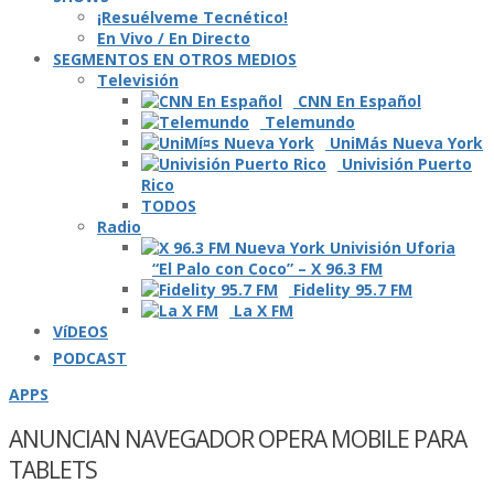
¡Resuélveme Tecnético!
En Vivo / En Directo
SEGMENTOS EN OTROS MEDIOS
Televisión
CNN En Español
Telemundo
UniMás Nueva York
Univisión Puerto
Rico
TODOS
Radio
“El Palo con Coco” – X 96.3 FM
Fidelity 95.7 FM
La X FM
VíDEOS
PODCAST
APPS
ANUNCIAN NAVEGADOR OPERA MOBILE PARA
TABLETS