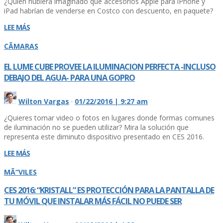
¿Quién hubiera imaginado que accesorios Apple para iPhone y
iPad habrí­an de venderse en Costco con descuento, en paquete?
LEE MÁS
CÃMARAS
EL LUME CUBE PROVEE LA ILUMINACION PERFECTA -INCLUSO
DEBAJO DEL AGUA- PARA UNA GOPRO
Wilton Vargas
·
01/22/2016 | 9:27 am
¿Quieres tomar video o fotos en lugares donde formas comunes
de iluminación no se pueden utilizar? Mira la solución que
representa este diminuto dispositivo presentado en CES 2016.
LEE MÁS
MÃ“VILES
CES 2016: “KRISTALL” ES PROTECCIÓN PARA LA PANTALLA DE
TU MÓVIL QUE INSTALAR MÁS FÁCIL NO PUEDE SER