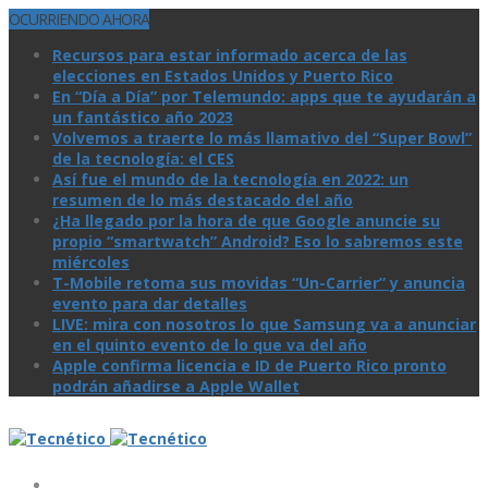
OCURRIENDO AHORA
Recursos para estar informado acerca de las
elecciones en Estados Unidos y Puerto Rico
En “Día a Día” por Telemundo: apps que te ayudarán a
un fantástico año 2023
Volvemos a traerte lo más llamativo del “Super Bowl”
de la tecnologí­a: el CES
Así­ fue el mundo de la tecnologí­a en 2022: un
resumen de lo más destacado del año
¿Ha llegado por la hora de que Google anuncie su
propio “smartwatch” Android? Eso lo sabremos este
miércoles
T-Mobile retoma sus movidas “Un-Carrier” y anuncia
evento para dar detalles
LIVE: mira con nosotros lo que Samsung va a anunciar
en el quinto evento de lo que va del año
Apple confirma licencia e ID de Puerto Rico pronto
podrán añadirse a Apple Wallet