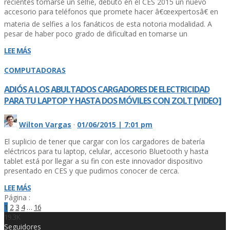
recientes tomarse un selfie, debutó en el CES 2015 un nuevo
accesorio para teléfonos que promete hacer â€œexpertosâ€ en
materia de selfies a los fanáticos de esta notoria modalidad. A
pesar de haber poco grado de dificultad en tomarse un
LEE MÁS
COMPUTADORAS
ADIÓS A LOS ABULTADOS CARGADORES DE ELECTRICIDAD
PARA TU LAPTOP Y HASTA DOS MÓVILES CON ZOLT [VIDEO]
Wilton Vargas
·
01/06/2015 | 7:01 pm
El suplicio de tener que cargar con los cargadores de baterí­a
eléctricos para tu laptop, celular, accesorio Bluetooth y hasta
tablet está por llegar a su fin con este innovador dispositivo
presentado en CES y que pudimos conocer de cerca.
LEE MÁS
Página :
1
2
3
4
…
16
19.3K
Seguidores