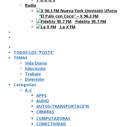
Radio
“El Palo con Coco” – X 96.3 FM
Fidelity 95.7 FM
La X FM
Ví­deos
Podcasts
TODOS LOS “POSTS”
TEMAS
Vida Diaria
Educación
Trabajo
Diversión
Categorí­as
A-C
APPS
AUDIO
AUTOS/TRANSPORTACIí“N
CíMARAS
COMPUTADORAS
CONECTIVIDAD