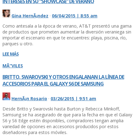
INTERESES EN SU “SHOWCASE” DE VERANO
Gina HernÃ¡ndez
·
06/04/2015 | 8:55 am
Como antesala a la época de verano, AT&T presentó una gama
de productos que prometen aumentar la diversión veraniega sin
importar el escenario en que te encuentres: playa, piscina, rí­o,
parques u otro.
LEE MÁS
MÃ“VILES
BRITTO, SWAROVSKI Y OTROS ENGALANAN LA LÍ­NEA DE
ACCESORIOS PARA EL GALAXY S6 DE SAMSUNG
HernÃ¡n Rosario
·
03/26/2015 | 9:51 am
Desde Britto y Swarovski hasta Burton y Rebecca Minkoff,
Samsung se ha asegurado de que para la fecha en que el Galaxy
S6 y S6 Edge estén disponibles, compradores tengan amplia
variedad de opciones en accesorios producidos por estos
diseñadores para estos móviles.