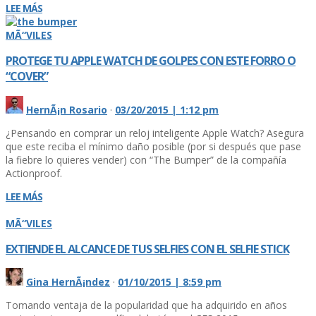
LEE MÁS
MÃ“VILES
PROTEGE TU APPLE WATCH DE GOLPES CON ESTE FORRO O
“COVER”
HernÃ¡n Rosario
·
03/20/2015 | 1:12 pm
¿Pensando en comprar un reloj inteligente Apple Watch? Asegura
que este reciba el mí­nimo daño posible (por si después que pase
la fiebre lo quieres vender) con “The Bumper” de la compañí­a
Actionproof.
LEE MÁS
MÃ“VILES
EXTIENDE EL ALCANCE DE TUS SELFIES CON EL SELFIE STICK
Gina HernÃ¡ndez
·
01/10/2015 | 8:59 pm
Tomando ventaja de la popularidad que ha adquirido en años