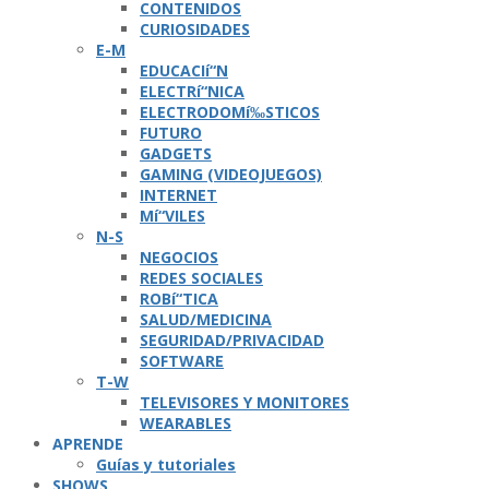
CONTENIDOS
CURIOSIDADES
E-M
EDUCACIí“N
ELECTRí“NICA
ELECTRODOMí‰STICOS
FUTURO
GADGETS
GAMING (VIDEOJUEGOS)
INTERNET
Mí“VILES
N-S
NEGOCIOS
REDES SOCIALES
ROBí“TICA
SALUD/MEDICINA
SEGURIDAD/PRIVACIDAD
SOFTWARE
T-W
TELEVISORES Y MONITORES
WEARABLES
APRENDE
Guí­as y tutoriales
SHOWS