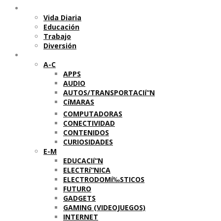
Temas
Vida Diaria
Educación
Trabajo
Diversión
Categorí­as
A-C
APPS
AUDIO
AUTOS/TRANSPORTACIí“N
CíMARAS
COMPUTADORAS
CONECTIVIDAD
CONTENIDOS
CURIOSIDADES
E-M
EDUCACIí“N
ELECTRí“NICA
ELECTRODOMí‰STICOS
FUTURO
GADGETS
GAMING (VIDEOJUEGOS)
INTERNET