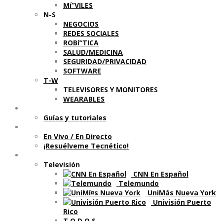
Mí“VILES
N-S
NEGOCIOS
REDES SOCIALES
ROBí“TICA
SALUD/MEDICINA
SEGURIDAD/PRIVACIDAD
SOFTWARE
T-W
TELEVISORES Y MONITORES
WEARABLES
Aprende
Guí­as y tutoriales
Shows
En Vivo / En Directo
¡Resuélveme Tecnético!
Segmentos en otros medios
Televisión
CNN En Español
Telemundo
UniMás Nueva York
Univisión Puerto
Rico
T O D O S