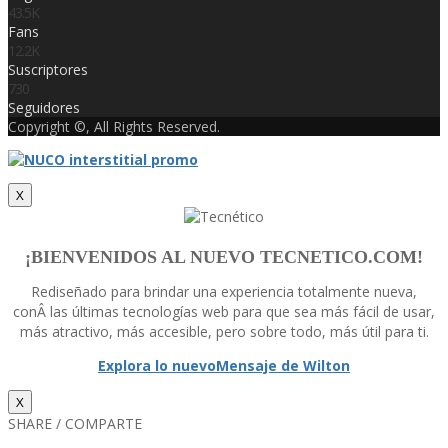
43.5K
Fans
12.2K
Suscriptores
730
Seguidores
Copyright ©, All Rights Reserved.
X
¡BIENVENIDOS AL NUEVO TECNETICO.COM!
Rediseñado para brindar una experiencia totalmente nueva,
conÂ las últimas tecnologí­as web para que sea más fácil de usar,
más atractivo, más accesible, pero sobre todo, más útil para ti.
Explora lo nuevo
Mensaje de Wilton
X
SHARE / COMPARTE