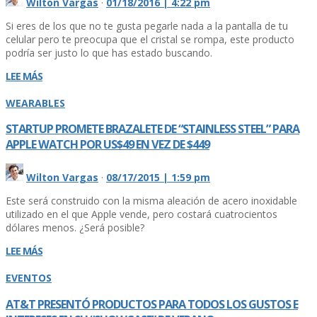
Wilton Vargas
·
01/18/2016 | 4:22 pm
Si eres de los que no te gusta pegarle nada a la pantalla de tu
celular pero te preocupa que el cristal se rompa, este producto
podrí­a ser justo lo que has estado buscando.
LEE MÁS
WEARABLES
STARTUP PROMETE BRAZALETE DE “STAINLESS STEEL” PARA
APPLE WATCH POR US$49 EN VEZ DE $449
Wilton Vargas
·
08/17/2015 | 1:59 pm
Este será construido con la misma aleación de acero inoxidable
utilizado en el que Apple vende, pero costará cuatrocientos
dólares menos. ¿Será posible?
LEE MÁS
EVENTOS
AT&T PRESENTÓ PRODUCTOS PARA TODOS LOS GUSTOS E