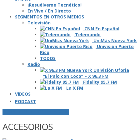
¡Resuélveme Tecnético!
En Vivo / En Directo
SEGMENTOS EN OTROS MEDIOS
Televisión
CNN En Español
Telemundo
UniMás Nueva York
Univisión Puerto
Rico
TODOS
Radio
“El Palo con Coco” – X 96.3 FM
Fidelity 95.7 FM
La X FM
VíDEOS
PODCAST
POSTS ETIQUETADOS O "TAGGED"
ACCESORIOS