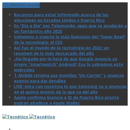
OCURRIENDO AHORA
Recursos para estar informado acerca de las
elecciones en Estados Unidos y Puerto Rico
En “Día a Día” por Telemundo: apps que te ayudarán a
un fantástico año 2023
Volvemos a traerte lo más llamativo del “Super Bowl”
de la tecnologí­a: el CES
Así­ fue el mundo de la tecnologí­a en 2022: un
resumen de lo más destacado del año
¿Ha llegado por la hora de que Google anuncie su
propio “smartwatch” Android? Eso lo sabremos este
miércoles
T-Mobile retoma sus movidas “Un-Carrier” y anuncia
evento para dar detalles
LIVE: mira con nosotros lo que Samsung va a anunciar
en el quinto evento de lo que va del año
Apple confirma licencia e ID de Puerto Rico pronto
podrán añadirse a Apple Wallet