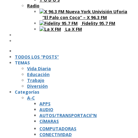
Radio
“El Palo con Coco” – X 96.3 FM
Fidelity 95.7 FM
La X FM
Ví­deos
Podcasts
TODOS LOS “POSTS”
TEMAS
Vida Diaria
Educación
Trabajo
Diversión
Categorí­as
A-C
APPS
AUDIO
AUTOS/TRANSPORTACIí“N
CíMARAS
COMPUTADORAS
CONECTIVIDAD