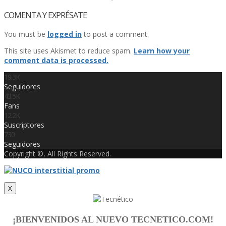
COMENTA Y EXPRÉSATE
You must be
logged in
to post a comment.
This site uses Akismet to reduce spam.
Learn how your
comment data is processed.
19.3K
Seguidores
43.5K
Fans
12.2K
Suscriptores
730
Seguidores
Copyright ©, All Rights Reserved.
X
¡BIENVENIDOS AL NUEVO TECNETICO.COM!