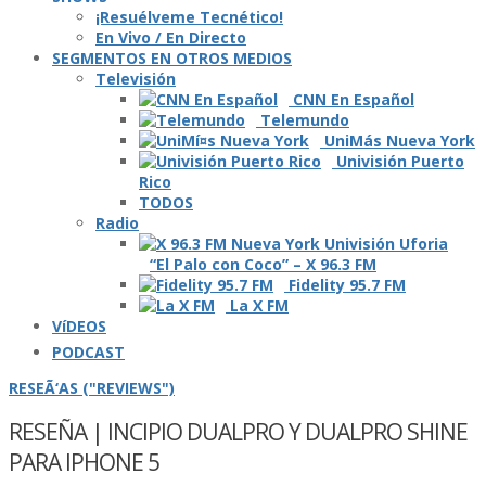
¡Resuélveme Tecnético!
En Vivo / En Directo
SEGMENTOS EN OTROS MEDIOS
Televisión
CNN En Español
Telemundo
UniMás Nueva York
Univisión Puerto
Rico
TODOS
Radio
“El Palo con Coco” – X 96.3 FM
Fidelity 95.7 FM
La X FM
VíDEOS
PODCAST
RESEÃ‘AS ("REVIEWS")
RESEÑA | INCIPIO DUALPRO Y DUALPRO SHINE
PARA IPHONE 5