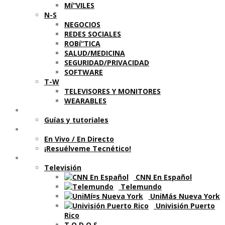
Mí“VILES
N-S
NEGOCIOS
REDES SOCIALES
ROBí“TICA
SALUD/MEDICINA
SEGURIDAD/PRIVACIDAD
SOFTWARE
T-W
TELEVISORES Y MONITORES
WEARABLES
Aprende
Guí­as y tutoriales
Shows
En Vivo / En Directo
¡Resuélveme Tecnético!
Segmentos en otros medios
Televisión
CNN En Español
Telemundo
UniMás Nueva York
Univisión Puerto
Rico
T O D O S