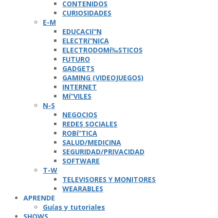
CONTENIDOS
CURIOSIDADES
E-M
EDUCACIí“N
ELECTRí“NICA
ELECTRODOMí‰STICOS
FUTURO
GADGETS
GAMING (VIDEOJUEGOS)
INTERNET
Mí“VILES
N-S
NEGOCIOS
REDES SOCIALES
ROBí“TICA
SALUD/MEDICINA
SEGURIDAD/PRIVACIDAD
SOFTWARE
T-W
TELEVISORES Y MONITORES
WEARABLES
APRENDE
Guí­as y tutoriales
SHOWS