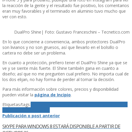
la reacción de la gente y el resultado fue positivo, los comentarios
eran muy favorables y el terminado en aluminio tuvo mucho que
ver con esto.
DualPro Shine| Foto: Gustavo Franceschini – Tecnetico.com
En lo que concierne a conveniencia, ambos protectores DualPro
son livianos y no son gruesos, así­ que llevarlo en el bolsillo o
cartera no debe ser un problema.
En cuanto a protección, prefiero tener el DualPro Shine ya que se
ve y se siente más fuerte. El Shine también gana en cuanto a
diseño; así­ que no me pregunten cual prefiero. No importa cual de
los dos elijan, no hay forma de perder al tomar la decisión.
Para más información sobre colores, precios y disponibilidad
pueden visitar la
página de Incipio
.
Etiquetas/tags:
accesorios
DualPro
DualPro Shine
Incipio
iPhone
5
RESEÃ‘AS ("REVIEWS")
Publicación o post anterior
SKYPE PARA WINDOWS 8 ESTARÁ DISPONIBLE A PARTIR DE