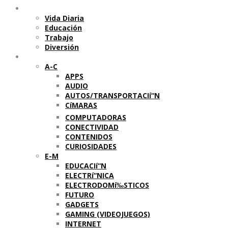
Temas
Vida Diaria
Educación
Trabajo
Diversión
Categorí­as
A-C
APPS
AUDIO
AUTOS/TRANSPORTACIí“N
CíMARAS
COMPUTADORAS
CONECTIVIDAD
CONTENIDOS
CURIOSIDADES
E-M
EDUCACIí“N
ELECTRí“NICA
ELECTRODOMí‰STICOS
FUTURO
GADGETS
GAMING (VIDEOJUEGOS)
INTERNET