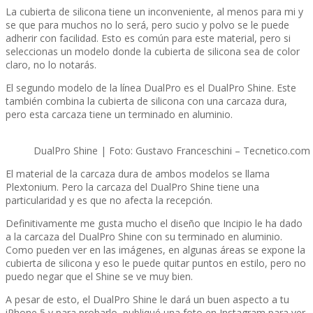
La cubierta de silicona tiene un inconveniente, al menos para mi y
se que para muchos no lo será, pero sucio y polvo se le puede
adherir con facilidad. Esto es común para este material, pero si
seleccionas un modelo donde la cubierta de silicona sea de color
claro, no lo notarás.
El segundo modelo de la lí­nea DualPro es el DualPro Shine. Este
también combina la cubierta de silicona con una carcaza dura,
pero esta carcaza tiene un terminado en aluminio.
DualPro Shine | Foto: Gustavo Franceschini – Tecnetico.com
El material de la carcaza dura de ambos modelos se llama
Plextonium. Pero la carcaza del DualPro Shine tiene una
particularidad y es que no afecta la recepción.
Definitivamente me gusta mucho el diseño que Incipio le ha dado
a la carcaza del DualPro Shine con su terminado en aluminio.
Como pueden ver en las imágenes, en algunas áreas se expone la
cubierta de silicona y eso le puede quitar puntos en estilo, pero no
puedo negar que el Shine se ve muy bien.
A pesar de esto, el DualPro Shine le dará un buen aspecto a tu
iPhone 5 y para probarlo, publiqué una foto en Instagram para ver