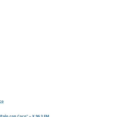
co
 Palo con Coco” – X 96.3 FM