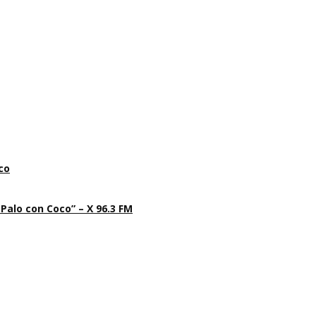
co
 Palo con Coco” – X 96.3 FM