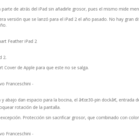
la parte de atrás del iPad sin añadirle grosor, pues el mismo mide m
a versión que se lanzó para el iPad 2 el año pasado. No hay gran dife
eño.
mart Feather iPad 2
d 2.
art Cover de Apple para que este no se salga.
vo Franceschini -
iba y abajo dan espacio para la bocina, el â€œ30-pin dockâ€, entrada 
quear rotación de la pantalla.
excepción. Protección sin sacrificar grosor, que combinado con colo
vo Franceschini -