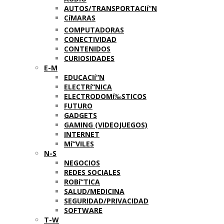
AUTOS/TRANSPORTACIí“N
CíMARAS
COMPUTADORAS
CONECTIVIDAD
CONTENIDOS
CURIOSIDADES
E-M
EDUCACIí“N
ELECTRí“NICA
ELECTRODOMí‰STICOS
FUTURO
GADGETS
GAMING (VIDEOJUEGOS)
INTERNET
Mí“VILES
N-S
NEGOCIOS
REDES SOCIALES
ROBí“TICA
SALUD/MEDICINA
SEGURIDAD/PRIVACIDAD
SOFTWARE
T-W