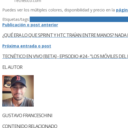
Tecnetico.com
Puedes ver los múltiples colores, disponibilidad y precio en la
págin
Etiquetas/tags:
Accesorio
Incipio
Incipio Smart Feather
iPad
iPad 
Publicación o post anterior
¿QUÉ ERA LO QUE SPRINT Y HTC TRAÍ­AN ENTRE MANOS? NADA
Próxima entrada o post
TECNÉTICO EN VIVO [BETA] - EPISODIO #24 - "LOS MÓVILES D
EL AUTOR
GUSTAVO FRANCESCHINI
CONTENIDO RELACIONADO