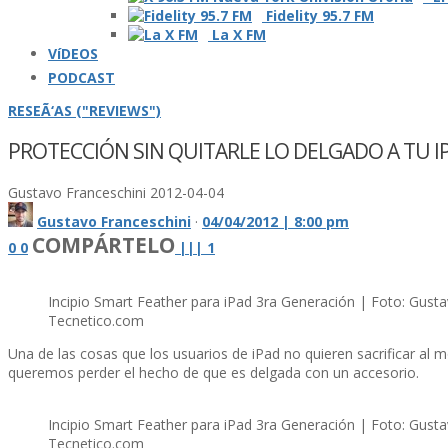
Fidelity 95.7 FM
La X FM
VíDEOS
PODCAST
RESEÃ‘AS ("REVIEWS")
PROTECCIÓN SIN QUITARLE LO DELGADO A TU I
Gustavo Franceschini
2012-04-04
Gustavo Franceschini
·
04/04/2012 | 8:00 pm
COMPÁRTELO
0
0
|
|
|
1
Incipio Smart Feather para iPad 3ra Generación | Foto: Gusta
Tecnetico.com
Una de las cosas que los usuarios de iPad no quieren sacrificar al m
queremos perder el hecho de que es delgada con un accesorio.
Incipio Smart Feather para iPad 3ra Generación | Foto: Gusta
Tecnetico.com