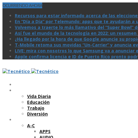
OCURRIENDO AHORA
Recursos para estar informado acerca de las eleccione
En “Día a Día” por Telemundo: apps que te ayudarán a 
Volvemos a traerte lo más llamativo del “Super Bowl” de 
Así­ fue el mundo de la tecnologí­a en 2022: un resume
¿Ha llegado por la hora de que Google anuncie su prop
T-Mobile retoma sus movidas “Un-Carrier” y anuncia ev
LIVE: mira con nosotros lo que Samsung va a anunciar e
Apple confirma licencia e ID de Puerto Rico pronto pod
Temas
Vida Diaria
Educación
Trabajo
Diversión
Categorí­as
A-C
APPS
AUDIO