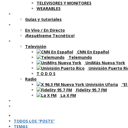
TELEVISORES Y MONITORES
WEARABLES
Aprende
Guí­as y tutoriales
Shows
En Vivo / En Directo
¡Resuélveme Tecnético!
Segmentos en otros medios
Televisión
CNN En Español
Telemundo
UniMás Nueva York
Univisión Puerto Ri
T O D O S
Radio
“El
Fidelity 95.7 FM
La X FM
Ví­deos
Podcasts
TODOS LOS “POSTS”
TEMAS