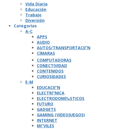
Vida Diaria
Educación
Trabajo
Diversión
Categorí­as
A-C
APPS
AUDIO
AUTOS/TRANSPORTACIí“N
CíMARAS
COMPUTADORAS
CONECTIVIDAD
CONTENIDOS
CURIOSIDADES
E-M
EDUCACIí“N
ELECTRí“NICA
ELECTRODOMí‰STICOS
FUTURO
GADGETS
GAMING (VIDEOJUEGOS)
INTERNET
Mí“VILES