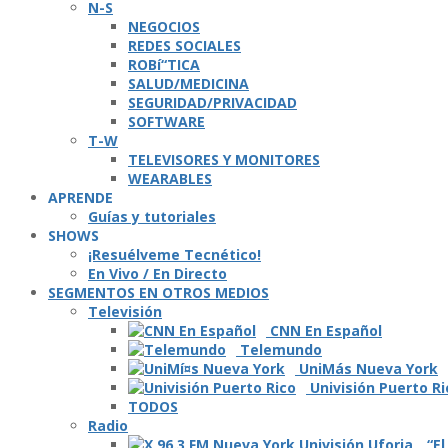
N-S
NEGOCIOS
REDES SOCIALES
ROBí“TICA
SALUD/MEDICINA
SEGURIDAD/PRIVACIDAD
SOFTWARE
T-W
TELEVISORES Y MONITORES
WEARABLES
APRENDE
Guí­as y tutoriales
SHOWS
¡Resuélveme Tecnético!
En Vivo / En Directo
SEGMENTOS EN OTROS MEDIOS
Televisión
CNN En Español
Telemundo
UniMás Nueva York
Univisión Puerto Ri
TODOS
Radio
“El