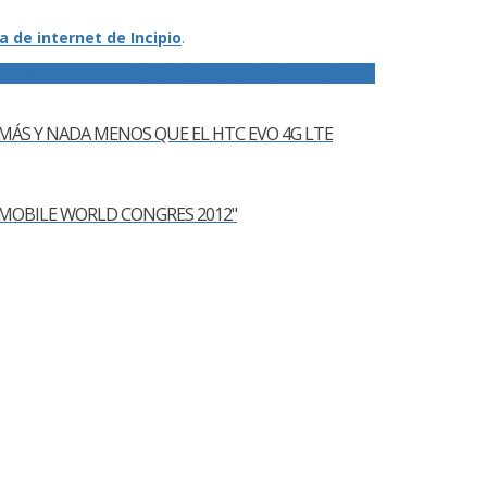
a de internet de Incipio
.
3rd Generation
RESEÃ‘AS ("REVIEWS")
Smart Cover
 MÁS Y NADA MENOS QUE EL HTC EVO 4G LTE
EL MOBILE WORLD CONGRES 2012"