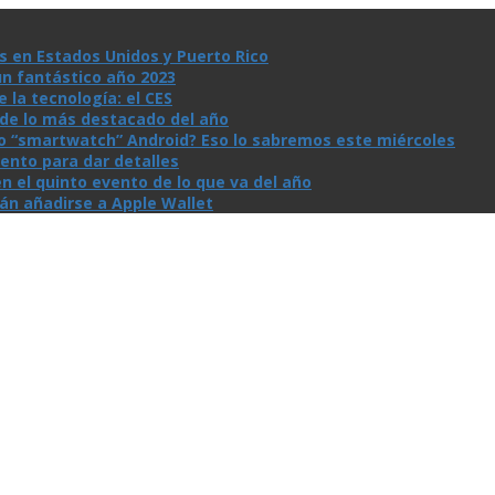
s en Estados Unidos y Puerto Rico
un fantástico año 2023
la tecnologí­a: el CES
n de lo más destacado del año
io “smartwatch” Android? Eso lo sabremos este miércoles
ento para dar detalles
n el quinto evento de lo que va del año
rán añadirse a Apple Wallet