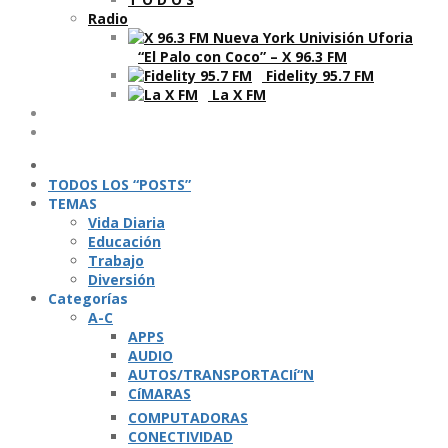
Radio
“El Palo con Coco” – X 96.3 FM
Fidelity 95.7 FM
La X FM
Ví­deos
Podcasts
TODOS LOS “POSTS”
TEMAS
Vida Diaria
Educación
Trabajo
Diversión
Categorí­as
A-C
APPS
AUDIO
AUTOS/TRANSPORTACIí“N
CíMARAS
COMPUTADORAS
CONECTIVIDAD