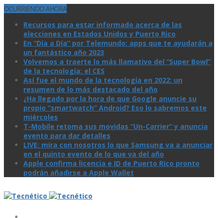
OCURRIENDO AHORA
Recursos para estar informado acerca de las
elecciones en Estados Unidos y Puerto Rico
En “Día a Día” por Telemundo: apps que te ayudarán a
un fantástico año 2023
Volvemos a traerte lo más llamativo del “Super Bowl”
de la tecnologí­a: el CES
Así­ fue el mundo de la tecnologí­a en 2022: un
resumen de lo más destacado del año
¿Ha llegado por la hora de que Google anuncie su
propio “smartwatch” Android? Eso lo sabremos este
miércoles
T-Mobile retoma sus movidas “Un-Carrier” y anuncia
evento para dar detalles
LIVE: mira con nosotros lo que Samsung va a anunciar
en el quinto evento de lo que va del año
Apple confirma licencia e ID de Puerto Rico pronto
podrán añadirse a Apple Wallet