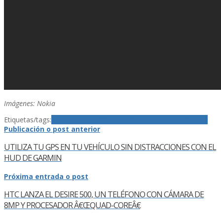
Imágenes: Nokia
Etiquetas/tags:
Lumia
Lumia 625
mÃ³vil
Nokia
Windows Phone
Publicación o post anterior
UTILIZA TU GPS EN TU VEHÍ­CULO SIN DISTRACCIONES CON EL
HUD DE GARMIN
Próxima entrada o post
HTC LANZA EL DESIRE 500, UN TELÉFONO CON CÁMARA DE
8MP Y PROCESADOR Â€ŒQUAD-COREÂ€