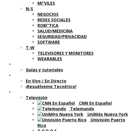
Mí“VILES
N-S
NEGOCIOS
REDES SOCIALES
ROBí“TICA
SALUD/MEDICINA
SEGURIDAD/PRIVACIDAD
SOFTWARE
T-W
TELEVISORES Y MONITORES
WEARABLES
Aprende
Guí­as y tutoriales
Shows
En Vivo / En Directo
¡Resuélveme Tecnético!
Segmentos en otros medios
Televisión
CNN En Español
Telemundo
UniMás Nueva York
Univisión Puerto
Rico
T O D O S