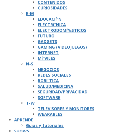
CONTENIDOS
CURIOSIDADES
E-M
EDUCACIí“N
ELECTRí“NICA
ELECTRODOMí‰STICOS
FUTURO
GADGETS
GAMING (VIDEOJUEGOS)
INTERNET
Mí“VILES
N-S
NEGOCIOS
REDES SOCIALES
ROBí“TICA
SALUD/MEDICINA
SEGURIDAD/PRIVACIDAD
SOFTWARE
T-W
TELEVISORES Y MONITORES
WEARABLES
APRENDE
Guí­as y tutoriales
SHOWS