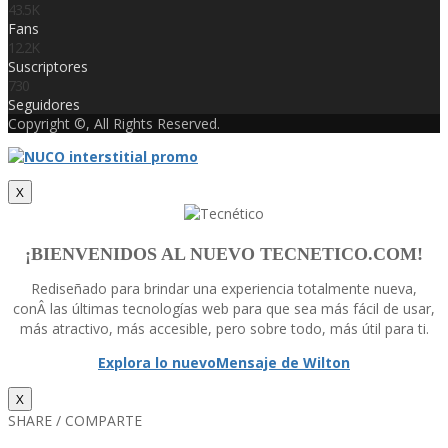
43.5K
Fans
12.2K
Suscriptores
730
Seguidores
Copyright ©, All Rights Reserved.
X
¡BIENVENIDOS AL NUEVO TECNETICO.COM!
Rediseñado para brindar una experiencia totalmente nueva,
conÂ las últimas tecnologí­as web para que sea más fácil de usar,
más atractivo, más accesible, pero sobre todo, más útil para ti.
Explora lo nuevo
Mensaje de Wilton
X
SHARE / COMPARTE