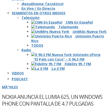
¡Resuélveme Tecnético!
En Vivo / En Directo
SEGMENTOS EN OTROS MEDIOS
Televisión
CNN En Español
Telemundo
UniMás Nueva York
Univisión Puerto
Rico
TODOS
Radio
“El Palo con Coco” – X 96.3 FM
Fidelity 95.7 FM
La X FM
VíDEOS
PODCAST
MÃ“VILES
NOKIA ANUNCIA EL LUMIA 625, UN WINDOWS
PHONE CON PANTALLA DE 4.7 PULGADAS