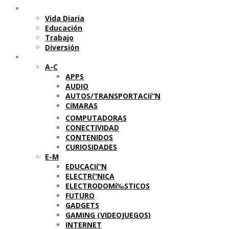
Temas
Vida Diaria
Educación
Trabajo
Diversión
Categorí­as
A-C
APPS
AUDIO
AUTOS/TRANSPORTACIí“N
CíMARAS
COMPUTADORAS
CONECTIVIDAD
CONTENIDOS
CURIOSIDADES
E-M
EDUCACIí“N
ELECTRí“NICA
ELECTRODOMí‰STICOS
FUTURO
GADGETS
GAMING (VIDEOJUEGOS)
INTERNET