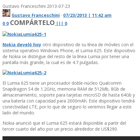
Gustavo Franceschini
2013-07-23
Gustavo Franceschini
·
07/23/2013 | 11:42 am
COMPÁRTELO
0
0
|
|
|
0
Nokia develó hoy
otro dispositivo de su lí­nea de móviles con el
sistema operativo Windows Phone, el Lumia 625. Este dispositivo
de Nokia se distingue del resto de la lí­nea Lumia por tener una
pantalla más grande, la cual es de 4.7 pulgadas.
El Lumia 625 tiene un procesador doble-núcleo Qualcomm
Snapdragon S4 de 1.2GHz, memoria RAM de 512Mb, 8Gb de
almacenamiento, soporte para tarjetas microSD de hasta 64Gb y
una baterí­a con capacidad para 2000mAh. Este dispositivo tendrá
conectividad LTE, por lo que de seguro lo veremos llegar a este
lado del mundo.
Nokia anunció que el Lumia 625 estará disponible a partir del
tercer cuarto del año por un precio alrededor de US$290.