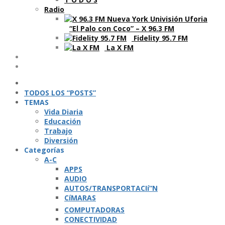
Radio
“El Palo con Coco” – X 96.3 FM
Fidelity 95.7 FM
La X FM
Ví­deos
Podcasts
TODOS LOS “POSTS”
TEMAS
Vida Diaria
Educación
Trabajo
Diversión
Categorí­as
A-C
APPS
AUDIO
AUTOS/TRANSPORTACIí“N
CíMARAS
COMPUTADORAS
CONECTIVIDAD