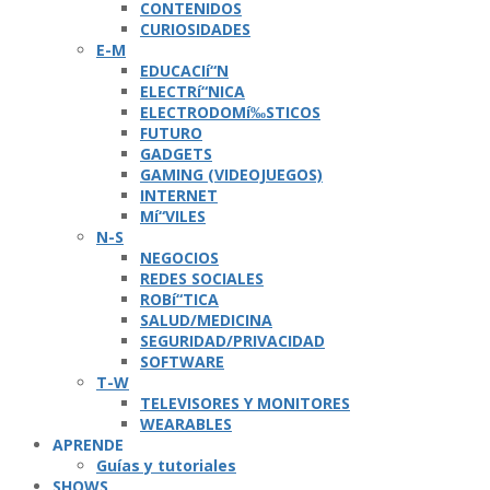
CONTENIDOS
CURIOSIDADES
E-M
EDUCACIí“N
ELECTRí“NICA
ELECTRODOMí‰STICOS
FUTURO
GADGETS
GAMING (VIDEOJUEGOS)
INTERNET
Mí“VILES
N-S
NEGOCIOS
REDES SOCIALES
ROBí“TICA
SALUD/MEDICINA
SEGURIDAD/PRIVACIDAD
SOFTWARE
T-W
TELEVISORES Y MONITORES
WEARABLES
APRENDE
Guí­as y tutoriales
SHOWS