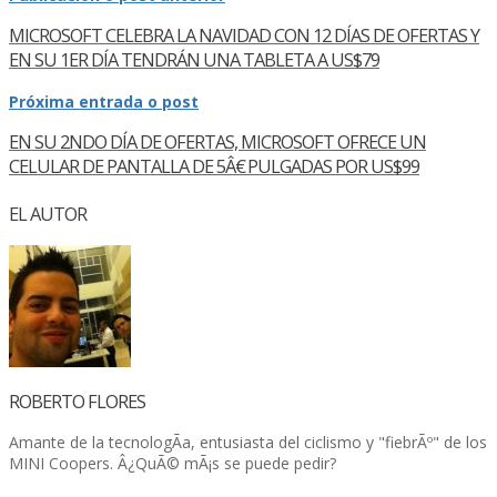
MICROSOFT CELEBRA LA NAVIDAD CON 12 DÍ­AS DE OFERTAS Y
EN SU 1ER DÍ­A TENDRÁN UNA TABLETA A US$79
Próxima entrada o post
EN SU 2NDO DÍ­A DE OFERTAS, MICROSOFT OFRECE UN
CELULAR DE PANTALLA DE 5Â€ PULGADAS POR US$99
EL AUTOR
ROBERTO FLORES
Amante de la tecnologÃ­a, entusiasta del ciclismo y "fiebrÃº" de los
MINI Coopers. Â¿QuÃ© mÃ¡s se puede pedir?