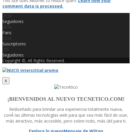
This site uses Akismet to reduce spam.
Learn how your
comment data is processed.
19.3K
Seguidores
43.5K
Fans
12.2K
Suscriptores
730
Seguidores
Copyright ©, All Rights Reserved.
X
¡BIENVENIDOS AL NUEVO TECNETICO.COM!
Rediseñado para brindar una experiencia totalmente nueva,
conÂ las últimas tecnologí­as web para que sea más fácil de usar,
más atractivo, más accesible, pero sobre todo, más útil para ti.
Explora lo nuevo
Mensaje de Wilton