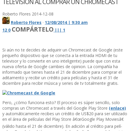
TELEVISIÓN AL COMPRAR UN CHROMECAST
Roberto Flores
2014-12-08
Roberto Flores
·
12/08/2014 | 9:30 am
COMPÁRTELO
12
0
|
|
|
1
Si aún no te decides de adquirir un Chromecast de Google (este
pequeño dispositivo que se conecta a la entrada HDMI de tu
televisor y lo convierte en uno inteligente) puede que con esta
nueva oferta de Google cambies de opinion. La compañí­a ha
informado que tienes hasta el 21 de diciembre para comprar el
aditamento y recibir un crédito para pelí­culas y hasta el 31 de
diciembre para recibir música y series de tv totalmente gratis.
Pero, ¿cómo funciona esto? El proceso es súper sencillo, solo
compras un Chromecast a través del Google Play Store
(enlace)
y automáticamente recibes un crédito de US$20 para ser utilizado
en el área de pelí­culas del Play Store â€œGoogle Play Moviesâ€
(válido hasta el 21 de diciembre). En adición al crédito para pelí­