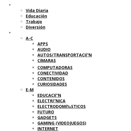
Temas
Vida Diaria
Educación
Trabajo
Diversión
Categorí­as
A-C
APPS
AUDIO
AUTOS/TRANSPORTACIí“N
CíMARAS
COMPUTADORAS
CONECTIVIDAD
CONTENIDOS
CURIOSIDADES
E-M
EDUCACIí“N
ELECTRí“NICA
ELECTRODOMí‰STICOS
FUTURO
GADGETS
GAMING (VIDEOJUEGOS)
INTERNET