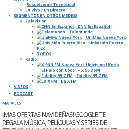
¡Resuélveme Tecnético!
En Vivo / En Directo
SEGMENTOS EN OTROS MEDIOS
Televisión
CNN En Español
Telemundo
UniMás Nueva York
Univisión Puerto
Rico
TODOS
Radio
“El Palo con Coco” – X 96.3 FM
Fidelity 95.7 FM
La X FM
VíDEOS
PODCAST
MÃ“VILES
¡MÁS OFERTAS NAVIDEÑAS! GOOGLE TE
REGALA MÚSICA, PELÍ­CULAS Y SERIES DE