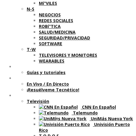
Mí“VILES
N-S
NEGOCIOS
REDES SOCIALES
ROBí“TICA
SALUD/MEDICINA
SEGURIDAD/PRIVACIDAD
SOFTWARE
T-W
TELEVISORES Y MONITORES
WEARABLES
Aprende
Guí­as y tutoriales
Shows
En Vivo / En Directo
¡Resuélveme Tecnético!
Segmentos en otros medios
Televisión
CNN En Español
Telemundo
UniMás Nueva York
Univisión Puerto
Rico
T O D O S