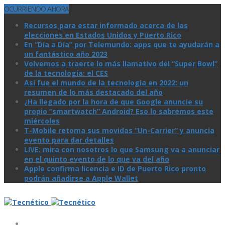
OCURRIENDO AHORA
Recursos para estar informado acerca de las
elecciones en Estados Unidos y Puerto Rico
En “Día a Día” por Telemundo: apps que te ayudarán a
un fantástico año 2023
Volvemos a traerte lo más llamativo del “Super Bowl”
de la tecnologí­a: el CES
Así­ fue el mundo de la tecnologí­a en 2022: un
resumen de lo más destacado del año
¿Ha llegado por la hora de que Google anuncie su
propio “smartwatch” Android? Eso lo sabremos este
miércoles
T-Mobile retoma sus movidas “Un-Carrier” y anuncia
evento para dar detalles
LIVE: mira con nosotros lo que Samsung va a anunciar
en el quinto evento de lo que va del año
Apple confirma licencia e ID de Puerto Rico pronto
podrán añadirse a Apple Wallet