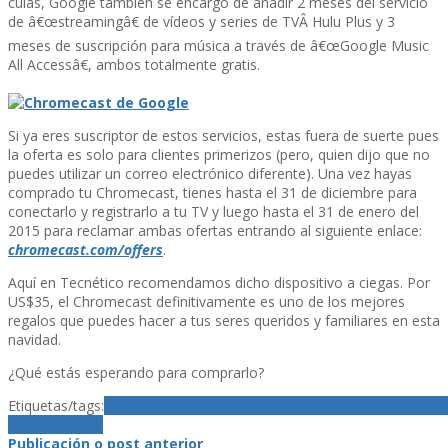
culas, Google también se encargó de añadir 2 meses del servicio
de â€œstreamingâ€ de ví­deos y series de TVÂ Hulu Plus y 3
meses de suscripción para música a través de â€œGoogle Music
All Accessâ€, ambos totalmente gratis.
Si ya eres suscriptor de estos servicios, estas fuera de suerte pues
la oferta es solo para clientes primerizos (pero, quien dijo que no
puedes utilizar un correo electrónico diferente). Una vez hayas
comprado tu Chromecast, tienes hasta el 31 de diciembre para
conectarlo y registrarlo a tu TV y luego hasta el 31 de enero del
2015 para reclamar ambas ofertas entrando al siguiente enlace:
chromecast.com/offers
.
Aquí­ en Tecnético recomendamos dicho dispositivo a ciegas. Por
US$35, el Chromecast definitivamente es uno de los mejores
regalos que puedes hacer a tus seres queridos y familiares en esta
navidad.
¿Qué estás esperando para comprarlo?
Etiquetas/tags:
Android
Chromecast
Devices
Google
HD
HDMI
mobi
TV
streaming
Publicación o post anterior