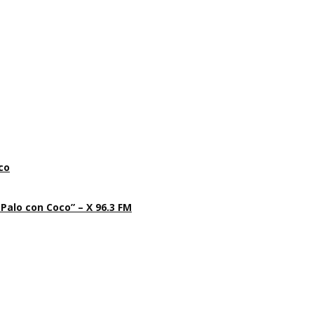
co
 Palo con Coco” – X 96.3 FM