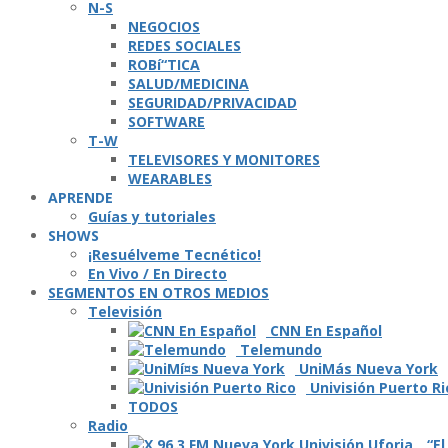
N-S
NEGOCIOS
REDES SOCIALES
ROBí“TICA
SALUD/MEDICINA
SEGURIDAD/PRIVACIDAD
SOFTWARE
T-W
TELEVISORES Y MONITORES
WEARABLES
APRENDE
Guí­as y tutoriales
SHOWS
¡Resuélveme Tecnético!
En Vivo / En Directo
SEGMENTOS EN OTROS MEDIOS
Televisión
CNN En Español
Telemundo
UniMás Nueva York
Univisión Puerto Ri
TODOS
Radio
“El