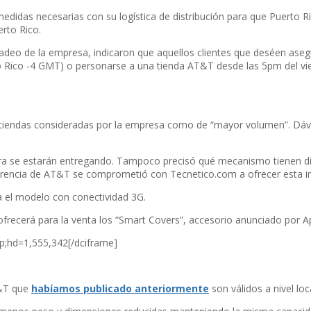
didas necesarias con su logí­stica de distribución para que Puerto R
rto Rico.
deo de la empresa, indicaron que aquellos clientes que deséen asegu
to Rico -4 GMT) o personarse a una tienda AT&T desde las 5pm del viern
as tiendas consideradas por la empresa como de “mayor volumen”. Dávi
a se estarán entregando. Tampoco precisó qué mecanismo tienen disp
 gerencia de AT&T se comprometió con Tecnetico.com a ofrecer esta in
a el modelo con conectividad 3G.
recerá para la venta los “Smart Covers”, accesorio anunciado por App
;hd=1,555,342[/dciframe]
T&T que
habí­amos publicado anteriormente
son válidos a nivel loca