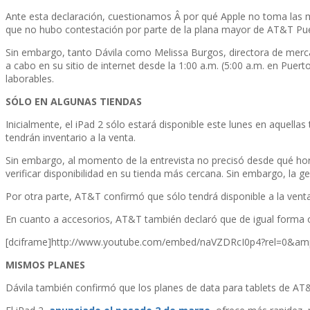
Ante esta declaración, cuestionamos Â por qué Apple no toma las me
que no hubo contestación por parte de la plana mayor de AT&T Pue
Sin embargo, tanto Dávila como Melissa Burgos, directora de merca
a cabo en su sitio de internet desde la 1:00 a.m. (5:00 a.m. en Puer
laborables.
SÓLO EN ALGUNAS TIENDAS
Inicialmente, el iPad 2 sólo estará disponible este lunes en aquell
tendrán inventario a la venta.
Sin embargo, al momento de la entrevista no precisó desde qué hor
verificar disponibilidad en su tienda más cercana. Sin embargo, la
Por otra parte, AT&T confirmó que sólo tendrá disponible a la vent
En cuanto a accesorios, AT&T también declaró que de igual forma of
[dciframe]http://www.youtube.com/embed/naVZDRcI0p4?rel=0&amp
MISMOS PLANES
Dávila también confirmó que los planes de data para tablets de A