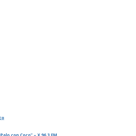
co
 Palo con Coco” – X 96.3 FM