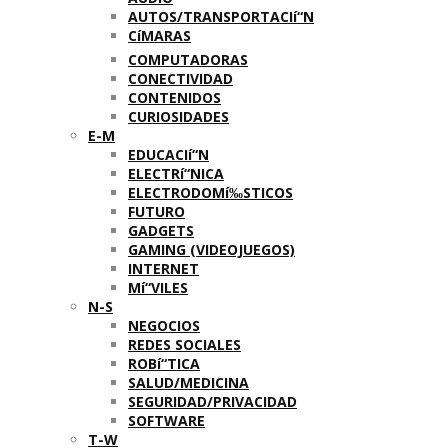
AUTOS/TRANSPORTACIí“N
CíMARAS
COMPUTADORAS
CONECTIVIDAD
CONTENIDOS
CURIOSIDADES
E-M
EDUCACIí“N
ELECTRí“NICA
ELECTRODOMí‰STICOS
FUTURO
GADGETS
GAMING (VIDEOJUEGOS)
INTERNET
Mí“VILES
N-S
NEGOCIOS
REDES SOCIALES
ROBí“TICA
SALUD/MEDICINA
SEGURIDAD/PRIVACIDAD
SOFTWARE
T-W