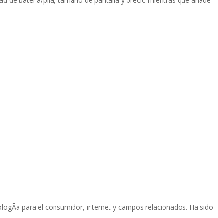
 de baterí­a/pila, tamaño de pantalla y precio mientras que añade
ologÃ­a para el consumidor, internet y campos relacionados. Ha sido