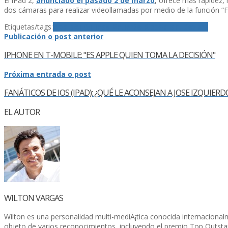
El iPad 2,
anunciado el pasado 2 de marzo
, ofrece más rapidez,
dos cámaras para realizar videollamadas por medio de la función “
Etiquetas/tags:
Apple
AT&T
iPad 2
Puerto Rico
Smart Covers
Publicación o post anterior
IPHONE EN T-MOBILE: "ES APPLE QUIEN TOMA LA DECISIÓN"
Próxima entrada o post
FANÁTICOS DE IOS (IPAD): ¿QUÉ LE ACONSEJAN A JOSE IZQUIERD
EL AUTOR
WILTON VARGAS
Wilton es una personalidad multi-mediÃ¡tica conocida internacional
objeto de varios reconocimientos, incluyendo el premio Top Outsta