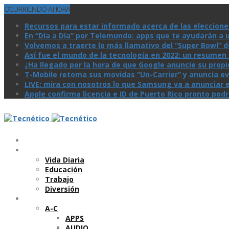
OCURRIENDO AHORA
Recursos para estar informado acerca de las eleccione
En “Día a Día” por Telemundo: apps que te ayudarán a 
Volvemos a traerte lo más llamativo del “Super Bowl” de 
Así­ fue el mundo de la tecnologí­a en 2022: un resume
¿Ha llegado por la hora de que Google anuncie su prop
T-Mobile retoma sus movidas “Un-Carrier” y anuncia ev
LIVE: mira con nosotros lo que Samsung va a anunciar e
Apple confirma licencia e ID de Puerto Rico pronto pod
Temas
Vida Diaria
Educación
Trabajo
Diversión
Categorí­as
A-C
APPS
AUDIO