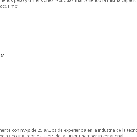
 menos peso y dimensiones reducidas manteniendo la misma capacidad
FaceTime”.
O?
mente con mÃ¡s de 25 aÃ±os de experiencia en la industria de la tecn
nding Young People (TOYP) de la Junior Chamber International.