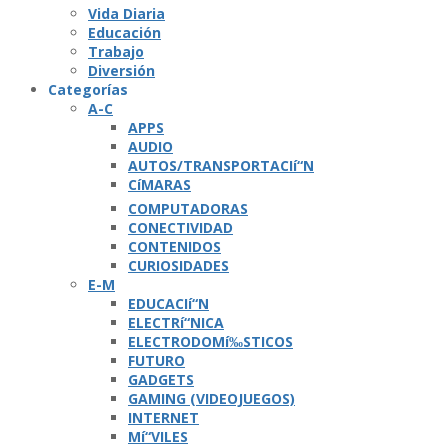
Vida Diaria
Educación
Trabajo
Diversión
Categorí­as
A-C
APPS
AUDIO
AUTOS/TRANSPORTACIí“N
CíMARAS
COMPUTADORAS
CONECTIVIDAD
CONTENIDOS
CURIOSIDADES
E-M
EDUCACIí“N
ELECTRí“NICA
ELECTRODOMí‰STICOS
FUTURO
GADGETS
GAMING (VIDEOJUEGOS)
INTERNET
Mí“VILES