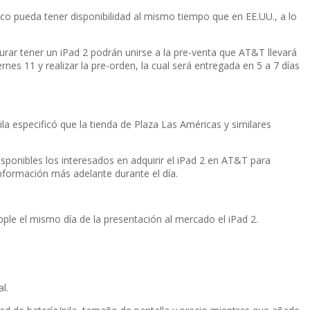
ico pueda tener disponibilidad al mismo tiempo que en EE.UU., a lo
rar tener un iPad 2 podrán unirse a la pre-venta que AT&T llevará
es 11 y realizar la pre-orden, la cual será entregada en 5 a 7 dí­as
la especificó que la tienda de Plaza Las Américas y similares
onibles los interesados en adquirir el iPad 2 en AT&T para
formación más adelante durante el dí­a.
le el mismo dí­a de la presentación al mercado el iPad 2.
l.