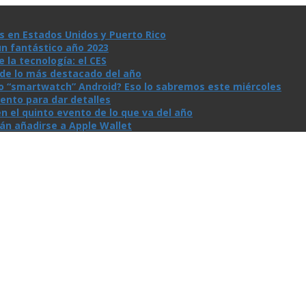
s en Estados Unidos y Puerto Rico
un fantástico año 2023
la tecnologí­a: el CES
n de lo más destacado del año
io “smartwatch” Android? Eso lo sabremos este miércoles
ento para dar detalles
n el quinto evento de lo que va del año
rán añadirse a Apple Wallet