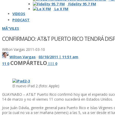
Fidelity 95.7 FM
La X FM
VíDEOS
PODCAST
MÃ“VILES
CONFIRMADO: AT&T PUERTO RICO TENDRÁ DISPO
Wilton Vargas
2011-03-10
Wilton Vargas
·
03/10/2011 | 11:51 am
COMPÁRTELO
11
0
|
|
|
0
El nuevo iPad 2 (foto: Apple)
GUAYNABO – AT&T Puerto Rico confirmó hoy que el esperado sucesor a
14 de marzo y no el viernes 11 como sucederá en Estados Unidos.
Jose Juán Dávila, gerente general para Puerto Rico e Islas Ví­rgenes 
por la cual no va a ser mañana (viernes) a las 5, va a ser desde el l