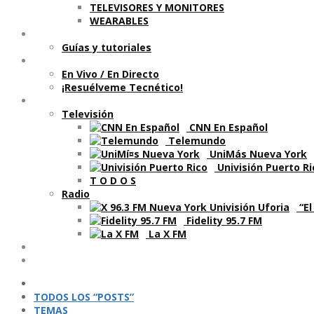
TELEVISORES Y MONITORES
WEARABLES
Aprende
Guí­as y tutoriales
Shows
En Vivo / En Directo
¡Resuélveme Tecnético!
Segmentos en otros medios
Televisión
CNN En Español
Telemundo
UniMás Nueva York
Univisión Puerto Ri
T O D O S
Radio
“El
Fidelity 95.7 FM
La X FM
Ví­deos
Podcasts
TODOS LOS “POSTS”
TEMAS