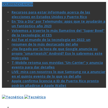
OCURRIENDO AHORA
Recursos para estar informado acerca de las
elecciones en Estados Unidos y Puerto Rico
En “Día a Día” por Telemundo: apps que te ayudarán a
un fantástico año 2023
Volvemos a traerte lo más llamativo del “Super Bowl”
de la tecnologí­a: el CES
Así­ fue el mundo de la tecnologí­a en 2022: un
resumen de lo más destacado del año
¿Ha llegado por la hora de que Google anuncie su
propio “smartwatch” Android? Eso lo sabremos este
miércoles
T-Mobile retoma sus movidas “Un-Carrier” y anuncia
evento para dar detalles
LIVE: mira con nosotros lo que Samsung va a anunciar
en el quinto evento de lo que va del año
Apple confirma licencia e ID de Puerto Rico pronto
podrán añadirse a Apple Wallet