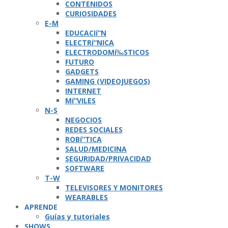
CONTENIDOS
CURIOSIDADES
E-M
EDUCACIí“N
ELECTRí“NICA
ELECTRODOMí‰STICOS
FUTURO
GADGETS
GAMING (VIDEOJUEGOS)
INTERNET
Mí“VILES
N-S
NEGOCIOS
REDES SOCIALES
ROBí“TICA
SALUD/MEDICINA
SEGURIDAD/PRIVACIDAD
SOFTWARE
T-W
TELEVISORES Y MONITORES
WEARABLES
APRENDE
Guí­as y tutoriales
SHOWS