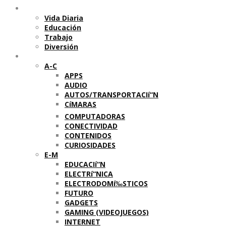
Temas
Vida Diaria
Educación
Trabajo
Diversión
Categorí­as
A-C
APPS
AUDIO
AUTOS/TRANSPORTACIí“N
CíMARAS
COMPUTADORAS
CONECTIVIDAD
CONTENIDOS
CURIOSIDADES
E-M
EDUCACIí“N
ELECTRí“NICA
ELECTRODOMí‰STICOS
FUTURO
GADGETS
GAMING (VIDEOJUEGOS)
INTERNET