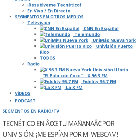
¡Resuélveme Tecnético!
En Vivo / En Directo
SEGMENTOS EN OTROS MEDIOS
Televisión
CNN En Español
Telemundo
UniMás Nueva York
Univisión Puerto
Rico
TODOS
Radio
“El Palo con Coco” – X 96.3 FM
Fidelity 95.7 FM
La X FM
VíDEOS
PODCAST
SEGMENTOS EN RADIO/TV
TECNÉTICO EN Â€ŒTU MAÑANAÂ€ POR
UNIVISIÓN: ¡ME ESPÍ­AN POR MI WEBCAM!