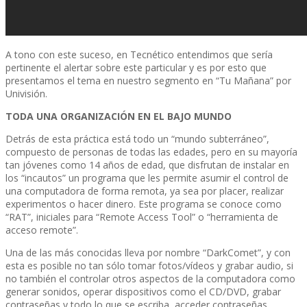
A tono con este suceso, en Tecnético entendimos que serí­a
pertinente el alertar sobre este particular y es por esto que
presentamos el tema en nuestro segmento en “Tu Mañana” por
Univisión.
TODA UNA ORGANIZACIÓN EN EL BAJO MUNDO
Detrás de esta práctica está todo un “mundo subterráneo”,
compuesto de personas de todas las edades, pero en su mayorí­a
tan jóvenes como 14 años de edad, que disfrutan de instalar en
los “incautos” un programa que les permite asumir el control de
una computadora de forma remota, ya sea por placer, realizar
experimentos o hacer dinero. Este programa se conoce como
“RAT”, iniciales para “Remote Access Tool” o “herramienta de
acceso remote”.
Una de las más conocidas lleva por nombre “DarkComet”, y con
esta es posible no tan sólo tomar fotos/ví­deos y grabar audio, si
no también el controlar otros aspectos de la computadora como
generar sonidos, operar dispositivos como el CD/DVD, grabar
contraseñas y todo lo que se escriba, acceder contraseñas