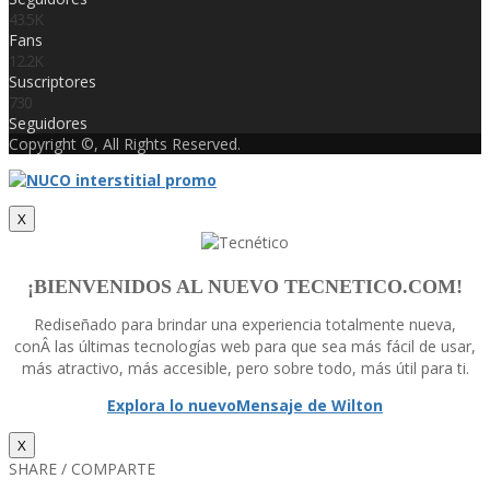
43.5K
Fans
12.2K
Suscriptores
730
Seguidores
Copyright ©, All Rights Reserved.
X
¡BIENVENIDOS AL NUEVO TECNETICO.COM!
Rediseñado para brindar una experiencia totalmente nueva,
conÂ las últimas tecnologí­as web para que sea más fácil de usar,
más atractivo, más accesible, pero sobre todo, más útil para ti.
Explora lo nuevo
Mensaje de Wilton
X
SHARE / COMPARTE