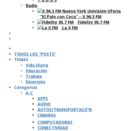
Radio
“El Palo con Coco” – X 96.3 FM
Fidelity 95.7 FM
La X FM
Ví­deos
Podcasts
TODOS LOS “POSTS”
TEMAS
Vida Diaria
Educación
Trabajo
Diversión
Categorí­as
A-C
APPS
AUDIO
AUTOS/TRANSPORTACIí“N
CíMARAS
COMPUTADORAS
CONECTIVIDAD