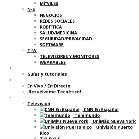
Mí“VILES
N-S
NEGOCIOS
REDES SOCIALES
ROBí“TICA
SALUD/MEDICINA
SEGURIDAD/PRIVACIDAD
SOFTWARE
T-W
TELEVISORES Y MONITORES
WEARABLES
Aprende
Guí­as y tutoriales
Shows
En Vivo / En Directo
¡Resuélveme Tecnético!
Segmentos en otros medios
Televisión
CNN En Español
Telemundo
UniMás Nueva York
Univisión Puerto
Rico
T O D O S