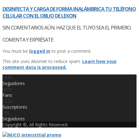
DESINFECTA Y CARGA DE FORMA INALÁMBRICA TU TELÉFONO
CELULAR CON EL OBLIO DE LEXON
SIN COMENTARIOS AÚN. HAZ QUE EL TUYO SEA EL PRIMERO.
COMENTA Y EXPRÉSATE
You must be
logged in
to post a comment.
This site uses Akismet to reduce spam.
Learn how your
comment data is processed.
19.3K
Seguidores
43.5K
Fans
12.2K
Suscriptores
730
Seguidores
Copyright ©, All Rights Reserved.