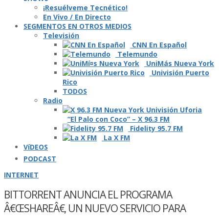
¡Resuélveme Tecnético!
En Vivo / En Directo
SEGMENTOS EN OTROS MEDIOS
Televisión
CNN En Español
Telemundo
UniMás Nueva York
Univisión Puerto
Rico
TODOS
Radio
“El Palo con Coco” – X 96.3 FM
Fidelity 95.7 FM
La X FM
VíDEOS
PODCAST
INTERNET
BITTORRENT ANUNCIA EL PROGRAMA
Â€ŒSHAREÂ€, UN NUEVO SERVICIO PARA