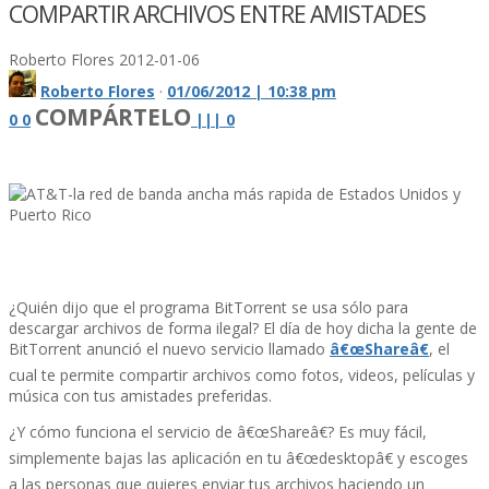
COMPARTIR ARCHIVOS ENTRE AMISTADES
Roberto Flores
2012-01-06
Roberto Flores
·
01/06/2012 | 10:38 pm
COMPÁRTELO
0
0
|
|
|
0
¿Quién dijo que el programa BitTorrent se usa sólo para
descargar archivos de forma ilegal? El dí­a de hoy dicha la gente de
BitTorrent anunció el nuevo servicio llamado
â€œShareâ€
, el
cual te permite compartir archivos como fotos, videos, pelí­culas y
música con tus amistades preferidas.
¿Y cómo funciona el servicio de â€œShareâ€? Es muy fácil,
simplemente bajas las aplicación en tu â€œdesktopâ€ y escoges
a las personas que quieres enviar tus archivos haciendo un