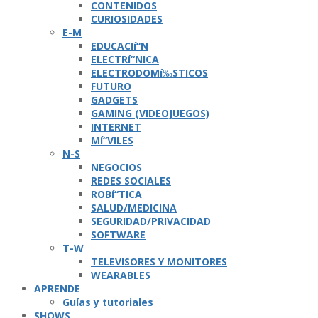
CONTENIDOS
CURIOSIDADES
E-M
EDUCACIí“N
ELECTRí“NICA
ELECTRODOMí‰STICOS
FUTURO
GADGETS
GAMING (VIDEOJUEGOS)
INTERNET
Mí“VILES
N-S
NEGOCIOS
REDES SOCIALES
ROBí“TICA
SALUD/MEDICINA
SEGURIDAD/PRIVACIDAD
SOFTWARE
T-W
TELEVISORES Y MONITORES
WEARABLES
APRENDE
Guí­as y tutoriales
SHOWS