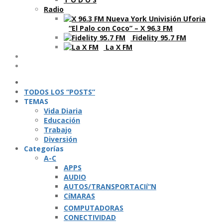
Radio
“El Palo con Coco” – X 96.3 FM
Fidelity 95.7 FM
La X FM
Ví­deos
Podcasts
TODOS LOS “POSTS”
TEMAS
Vida Diaria
Educación
Trabajo
Diversión
Categorí­as
A-C
APPS
AUDIO
AUTOS/TRANSPORTACIí“N
CíMARAS
COMPUTADORAS
CONECTIVIDAD