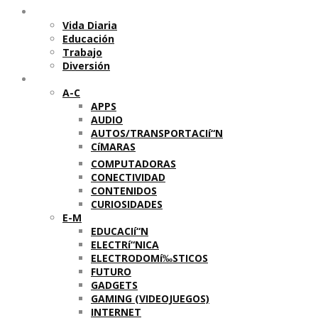
Temas
Vida Diaria
Educación
Trabajo
Diversión
Categorí­as
A-C
APPS
AUDIO
AUTOS/TRANSPORTACIí“N
CíMARAS
COMPUTADORAS
CONECTIVIDAD
CONTENIDOS
CURIOSIDADES
E-M
EDUCACIí“N
ELECTRí“NICA
ELECTRODOMí‰STICOS
FUTURO
GADGETS
GAMING (VIDEOJUEGOS)
INTERNET