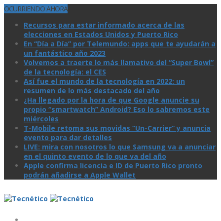
OCURRIENDO AHORA
Recursos para estar informado acerca de las
elecciones en Estados Unidos y Puerto Rico
En “Día a Día” por Telemundo: apps que te ayudarán a
un fantástico año 2023
Volvemos a traerte lo más llamativo del “Super Bowl”
de la tecnologí­a: el CES
Así­ fue el mundo de la tecnologí­a en 2022: un
resumen de lo más destacado del año
¿Ha llegado por la hora de que Google anuncie su
propio “smartwatch” Android? Eso lo sabremos este
miércoles
T-Mobile retoma sus movidas “Un-Carrier” y anuncia
evento para dar detalles
LIVE: mira con nosotros lo que Samsung va a anunciar
en el quinto evento de lo que va del año
Apple confirma licencia e ID de Puerto Rico pronto
podrán añadirse a Apple Wallet