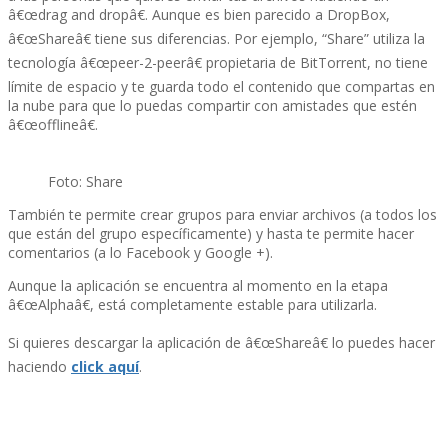
â€œdrag and dropâ€. Aunque es bien parecido a DropBox,
â€œShareâ€ tiene sus diferencias. Por ejemplo, “Share” utiliza la
tecnologí­a â€œpeer-2-peerâ€ propietaria de BitTorrent, no tiene
lí­mite de espacio y te guarda todo el contenido que compartas en
la nube para que lo puedas compartir con amistades que estén
â€œofflineâ€.
Foto: Share
También te permite crear grupos para enviar archivos (a todos los
que están del grupo especí­ficamente) y hasta te permite hacer
comentarios (a lo Facebook y Google +).
Aunque la aplicación se encuentra al momento en la etapa
â€œAlphaâ€, está completamente estable para utilizarla.
Si quieres descargar la aplicación de â€œShareâ€ lo puedes hacer
haciendo
click aquí­
.