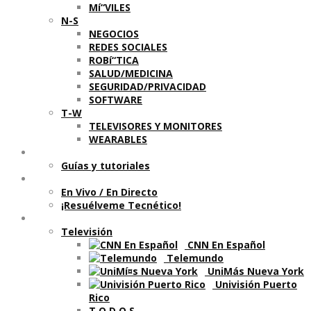
Mí“VILES
N-S
NEGOCIOS
REDES SOCIALES
ROBí“TICA
SALUD/MEDICINA
SEGURIDAD/PRIVACIDAD
SOFTWARE
T-W
TELEVISORES Y MONITORES
WEARABLES
Aprende
Guí­as y tutoriales
Shows
En Vivo / En Directo
¡Resuélveme Tecnético!
Segmentos en otros medios
Televisión
CNN En Español
Telemundo
UniMás Nueva York
Univisión Puerto
Rico
T O D O S