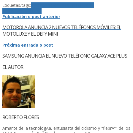
Etiquetas/tags:
app
BitTorrent
CES
Cloud
Peer 2
Peer
share
Storage
Publicación o post anterior
MOTOROLA ANUNCIA 2 NUEVOS TELÉFONOS MÓVILES: EL
MOTOLUXE Y EL DEFY MINI
Próxima entrada o post
SAMSUNG ANUNCIA EL NUEVO TELÉFONO GALAXY ACE PLUS
EL AUTOR
ROBERTO FLORES
Amante de la tecnologÃ­a, entusiasta del ciclismo y "fiebrÃº" de los